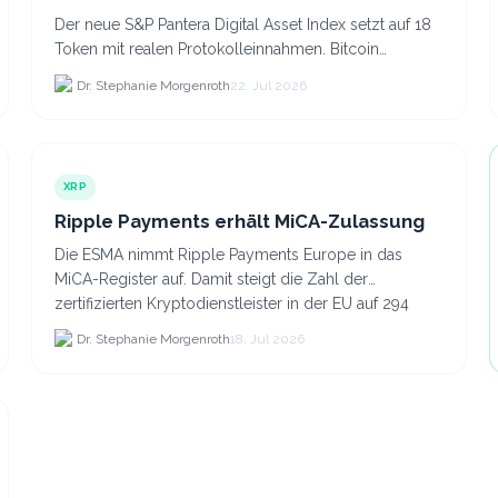
Der neue S&P Pantera Digital Asset Index setzt auf 18
Token mit realen Protokolleinnahmen. Bitcoin
scheidet aufgrund fehlender Erträge für Halter aus
Dr. Stephanie Morgenroth
22. Jul 2026
dem.
XRP
Ripple Payments erhält MiCA-Zulassung
Die ESMA nimmt Ripple Payments Europe in das
MiCA-Register auf. Damit steigt die Zahl der
zertifizierten Kryptodienstleister in der EU auf 294
Unternehmen, was.
Dr. Stephanie Morgenroth
18. Jul 2026