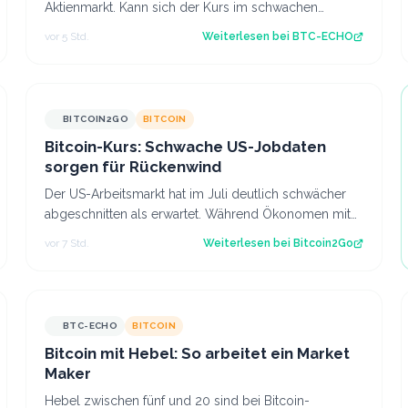
Aktienmarkt. Kann sich der Kurs im schwachen
Handelsmonat August behaupten? Diese Kursanaly…
vor 5 Std.
Weiterlesen bei
BTC-ECHO
BITCOIN2GO
BITCOIN
Bitcoin-Kurs: Schwache US-Jobdaten
sorgen für Rückenwind
Der US-Arbeitsmarkt hat im Juli deutlich schwächer
abgeschnitten als erwartet. Während Ökonomen mit
einem Stellenaufbau gerechnet hatten, gi…
vor 7 Std.
Weiterlesen bei
Bitcoin2Go
BTC-ECHO
BITCOIN
Bitcoin mit Hebel: So arbeitet ein Market
Maker
Hebel zwischen fünf und 20 sind bei Bitcoin-