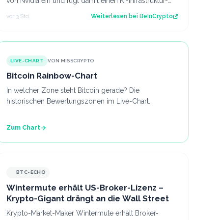
von Nvidia ein und fügt damit einen KI-Infrastruktur-
Katalysator hinzu, während die NVDA-…
vor 3 Std.
Weiterlesen bei
BeInCrypto
LIVE-CHART
VON MISSCRYPTO
Bitcoin Rainbow-Chart
In welcher Zone steht Bitcoin gerade? Die
historischen Bewertungszonen im Live-Chart.
Zum Chart
BTC-ECHO
Wintermute erhält US-Broker-Lizenz –
Krypto-Gigant drängt an die Wall Street
Krypto-Market-Maker Wintermute erhält Broker-