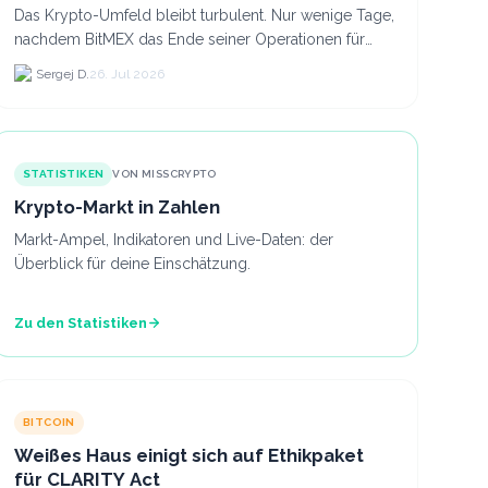
Das Krypto-Umfeld bleibt turbulent. Nur wenige Tage,
nachdem BitMEX das Ende seiner Operationen für
September 2026 bekannt gegeben hat, zieht nun die
Sergej D.
26. Jul 2026
nächste gr...
STATISTIKEN
VON MISSCRYPTO
Krypto-Markt in Zahlen
Markt-Ampel, Indikatoren und Live-Daten: der
Überblick für deine Einschätzung.
Zu den Statistiken
BITCOIN
Weißes Haus einigt sich auf Ethikpaket
für CLARITY Act