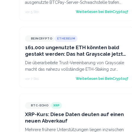
ausgenutzte BTCPay-Server-Schwachstelle trafen
Bitcoin-Nutzer innerhalb von 24 Stunden. Das soll…
vor 5 Std.
Weiterlesen bei
BeInCrypto
BEINCRYPTO
ETHEREUM
161.000 ungenutzte ETH könnten bald
gestakt werden: Das hat Grayscale jetzt
geändert
Die überarbeitete Trust-Vereinbarung von Grayscale
macht das nahezu vollständige ETH-Staking zur
Standardeinstellung für ihren 1,6 Milliarde…
vor 7 Std.
Weiterlesen bei
BeInCrypto
BTC-ECHO
XRP
XRP-Kurs: Diese Daten deuten auf einen
neuen Abverkauf
Mehrere frühere Unterstützungen liegen inzwischen