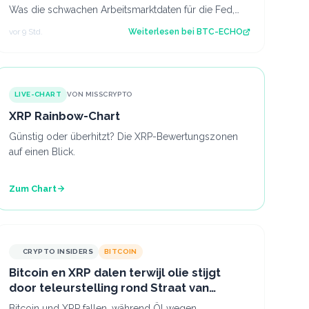
Was die schwachen Arbeitsmarktdaten für die Fed,
Bitcoin und den Krypto-Markt bedeuten.…
vor 9 Std.
Weiterlesen bei
BTC-ECHO
LIVE-CHART
VON MISSCRYPTO
XRP Rainbow-Chart
Günstig oder überhitzt? Die XRP-Bewertungszonen
auf einen Blick.
Zum Chart
CRYPTO INSIDERS
BITCOIN
Bitcoin en XRP dalen terwijl olie stijgt
door teleurstelling rond Straat van
Hormuz
Bitcoin und XRP fallen, während Öl wegen