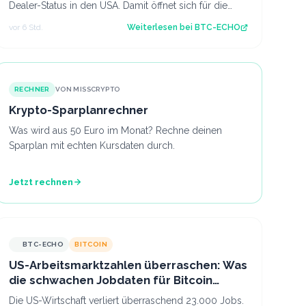
Dealer-Status in den USA. Damit öffnet sich für die
Firma der Weg in Aktien, Optionen und Krypt…
vor 6 Std.
Weiterlesen bei
BTC-ECHO
RECHNER
VON MISSCRYPTO
Krypto-Sparplanrechner
Was wird aus 50 Euro im Monat? Rechne deinen
Sparplan mit echten Kursdaten durch.
Jetzt rechnen
BTC-ECHO
BITCOIN
US-Arbeitsmarktzahlen überraschen: Was
die schwachen Jobdaten für Bitcoin
bedeuten
Die US-Wirtschaft verliert überraschend 23.000 Jobs.