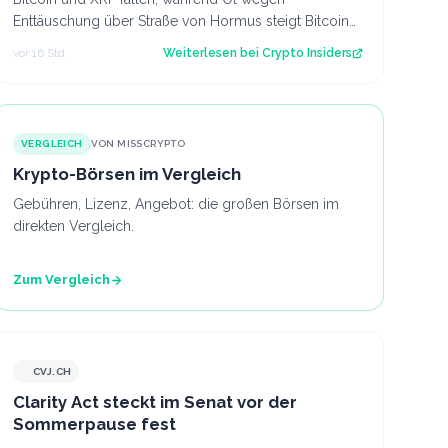
Enttäuschung über Straße von Hormus steigt Bitcoin
und insbesondere Altcoins wie XRP und Solana hab…
vor 16 Std.
Weiterlesen bei
Crypto Insiders
VERGLEICH
VON MISSCRYPTO
Krypto-Börsen im Vergleich
Gebühren, Lizenz, Angebot: die großen Börsen im
direkten Vergleich.
Zum Vergleich
CVJ.CH
CVJ.CH
Clarity Act steckt im Senat vor der
Sommerpause fest