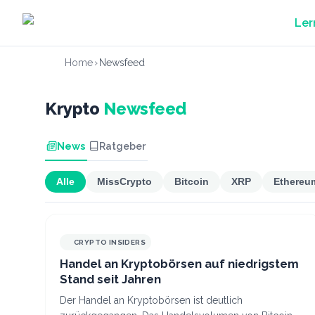
Zum Hauptinhalt springen
Ler
Home
›
Newsfeed
Krypto
Newsfeed
News
Ratgeber
Alle
MissCrypto
Bitcoin
XRP
Ethereu
CRYPTO INSIDERS
Handel an Kryptobörsen auf niedrigstem
Stand seit Jahren
Der Handel an Kryptobörsen ist deutlich