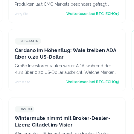
Produkten laut CMC Markets besonders gefragt.
Benjamin Kämmerer, Trading-Experte bei der
vor 9 Std.
Weiterlesen bei
BTC-ECHO
Handels…
BTC-ECHO
Cardano im Höhenflug: Wale treiben ADA
über 0.20 US-Dollar
Große Investoren kaufen weiter ADA, während der
Kurs über 0,20 US-Dollar ausbricht. Welche Marken
jetzt entscheidend sind. Source: BTC-ECHO…
vor 10 Std.
Weiterlesen bei
BTC-ECHO
CVJ.CH
CVJ.CH
Wintermute nimmt mit Broker-Dealer-
Lizenz Citadel ins Visier
Wintermutes US-Einheit erhielt die Broker-Dealer-