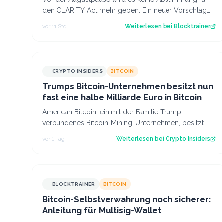
den CLARITY Act mehr geben. Ein neuer Vorschlag
sieht derweil vor, dass Trump bestimmte Kry…
vor 11 Std.
Weiterlesen bei
Blocktrainer
CRYPTO INSIDERS
BITCOIN
Trumps Bitcoin-Unternehmen besitzt nun
fast eine halbe Milliarde Euro in Bitcoin
American Bitcoin, ein mit der Familie Trump
verbundenes Bitcoin-Mining-Unternehmen, besitzt
inzwischen 8.002 Bitcoin im Wert von rund 444 Mi…
vor 1 Tag
Weiterlesen bei
Crypto Insiders
BLOCKTRAINER
BITCOIN
Bitcoin-Selbstverwahrung noch sicherer:
Anleitung für Multisig-Wallet