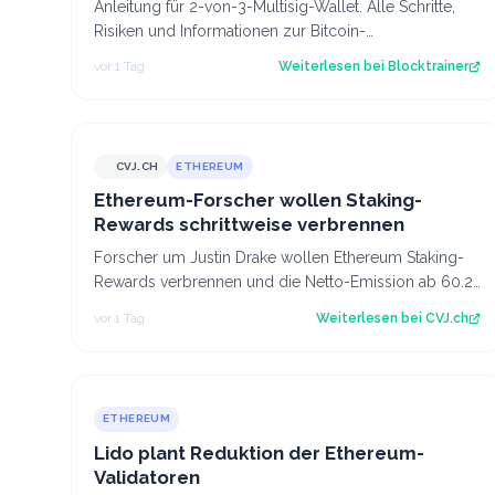
Anleitung für 2-von-3-Multisig-Wallet. Alle Schritte,
Risiken und Informationen zur Bitcoin-
Verwahrmethode für Profis, die vor dem Coldcard-…
vor 1 Tag
Weiterlesen bei
Blocktrainer
CVJ.CH
ETHEREUM
CVJ.CH
Ethereum-Forscher wollen Staking-
Rewards schrittweise verbrennen
Forscher um Justin Drake wollen Ethereum Staking-
Rewards verbrennen und die Netto-Emission ab 60.25
Mio. ETH auf null senken. Der Artikel Et…
vor 1 Tag
Weiterlesen bei
CVJ.ch
ETHEREUM
Lido plant Reduktion der Ethereum-
Validatoren