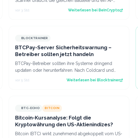
Scanner braucht die gleichen Bauteile und ein AI-
Server bietet für die gleichen Bauteile meh…
vor 3 Std.
Weiterlesen bei
BeInCrypto
BLOCKTRAINER
BTCPay-Server Sicherheitswarnung –
Betreiber sollten jetzt handeln
BTCPay-Betreiber sollten ihre Systeme dringend
updaten oder herunterfahren. Nach Coldcard und
Boltz gibt es die nächste Sicherheitswarnung i…
vor 5 Std.
Weiterlesen bei
Blocktrainer
BTC-ECHO
BITCOIN
Bitcoin-Kursanalyse: Folgt die
Kryptowährung den US-Aktienindizes?
Bitcoin (BTC) wirkt zunehmend abgekoppelt vom US-