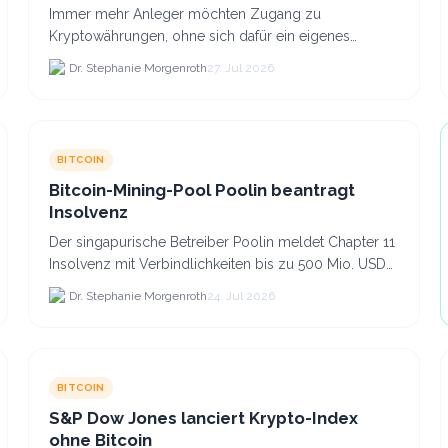
Co. anlegst
Immer mehr Anleger möchten Zugang zu
Kryptowährungen, ohne sich dafür ein eigenes
Krypto-Wallet einrichten zu müssen. Dazu kommt,
Dr. Stephanie Morgenroth
27. Jul 2026
dass viele nicht nur Bitcoin h...
BITCOIN
Bitcoin-Mining-Pool Poolin beantragt
Insolvenz
Der singapurische Betreiber Poolin meldet Chapter 11
Insolvenz mit Verbindlichkeiten bis zu 500 Mio. USD
und plant den Verkauf zweier Texas-Standorte für.
Dr. Stephanie Morgenroth
24. Jul 2026
BITCOIN
S&P Dow Jones lanciert Krypto-Index
ohne Bitcoin