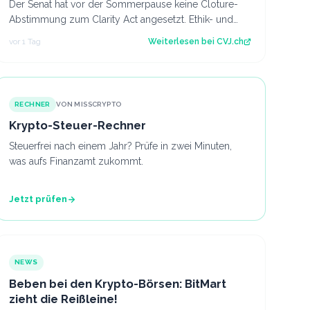
Der Senat hat vor der Sommerpause keine Cloture-
Abstimmung zum Clarity Act angesetzt. Ethik- und
Geldwäsche-Fragen bleiben ungelöst. Der Art…
vor 1 Tag
Weiterlesen bei
CVJ.ch
RECHNER
VON MISSCRYPTO
Krypto-Steuer-Rechner
Steuerfrei nach einem Jahr? Prüfe in zwei Minuten,
was aufs Finanzamt zukommt.
Jetzt prüfen
NEWS
Beben bei den Krypto-Börsen: BitMart
zieht die Reißleine!