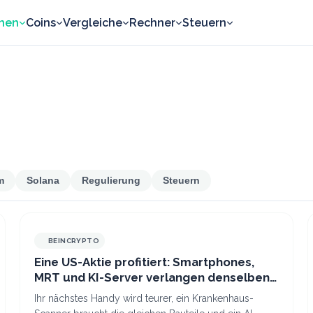
nen
Coins
Vergleiche
Rechner
Steuern
m
Solana
Regulierung
Steuern
BEINCRYPTO
BEINCRYPTO
Eine US-Aktie profitiert: Smartphones,
MRT und KI-Server verlangen denselben
Chip
Ihr nächstes Handy wird teurer, ein Krankenhaus-