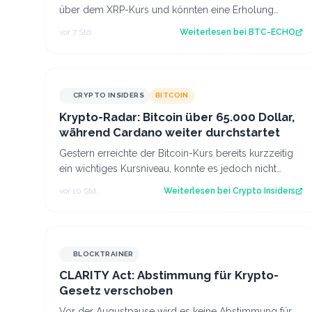
über dem XRP-Kurs und könnten eine Erholung
ausbremsen. Nun kommt es darauf an, ob diese Z…
vor 7 Std.
Weiterlesen bei
BTC-ECHO
CRYPTO INSIDERS
BITCOIN
Krypto-Radar: Bitcoin über 65.000 Dollar,
während Cardano weiter durchstartet
Gestern erreichte der Bitcoin-Kurs bereits kurzzeitig
ein wichtiges Kursniveau, konnte es jedoch nicht
sofort überwinden. Heute scheinen neu…
vor 10 Std.
Weiterlesen bei
Crypto Insiders
BLOCKTRAINER
CLARITY Act: Abstimmung für Krypto-
Gesetz verschoben
Vor der Augustpause wird es keine Abstimmung für