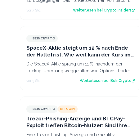
zurückgegangen. Das Handelsvolumen von Bitcoin
befindet sich inzwischen auf einem ähnlichen Niveau
vor 3 Std.
Weiterlesen bei
Crypto Insiders
w…
BEINCRYPTO
SpaceX-Aktie steigt um 12 % nach Ende
der Haltefrist: Wie weit kann der Kurs im
August noch steigen?
Die SpaceX-Aktie sprang um 11 %, nachdem der
Lockup-Überhang weggefallen war. Options-Trader
peilen nun 150 bis 160 USD bis August an. Der B…
vor 3 Std.
Weiterlesen bei
BeInCrypto
BEINCRYPTO
BITCOIN
Trezor-Phishing-Anzeige und BTCPay-
Exploit treffen Bitcoin-Nutzer: Sind Ihre
Guthaben sicher?
Eine Trezor-Phishing-Anzeige und eine aktiv