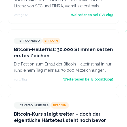
Lizenz von SEC und FINRA, womit sie erstmals
Krypto-ETF-Anteile abwickeln darf. Der Artikel…
vor 15 Std.
Weiterlesen bei
CVJ.ch
BITCOIN2GO
BITCOIN
Bitcoin-Haltefrist: 30.000 Stimmen setzen
erstes Zeichen
Die Petition zum Erhalt der Bitcoin-Haltefrist hat in nur
rund einem Tag mehr als 30.000 Mitzeichnungen
erreicht. Damit ist die erste politi…
vor 1 Tag
Weiterlesen bei
Bitcoin2Go
CRYPTO INSIDERS
BITCOIN
Bitcoin-Kurs steigt weiter – doch der
eigentliche Härtetest steht noch bevor