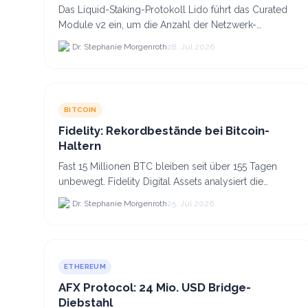
Das Liquid-Staking-Protokoll Lido führt das Curated
Module v2 ein, um die Anzahl der Netzwerk-
Validatoren von 880.000 auf etwa 628.
Dr. Stephanie Morgenroth
28. Jul 2026
BITCOIN
Fidelity: Rekordbestände bei Bitcoin-
Haltern
Fast 15 Millionen BTC bleiben seit über 155 Tagen
unbewegt. Fidelity Digital Assets analysiert die
Anlegerüberzeugung trotz Kursverlusten und einem
Dr. Stephanie Morgenroth
25. Jul 2026
BTC-Preis.
ETHEREUM
AFX Protocol: 24 Mio. USD Bridge-
Diebstahl