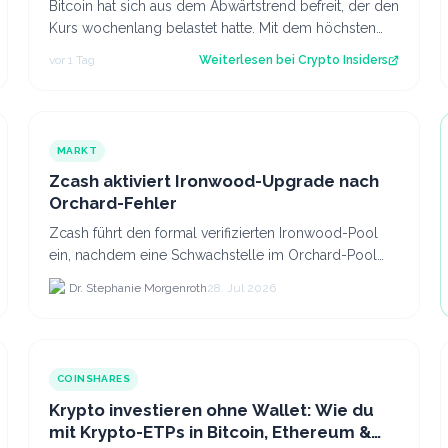
Bitcoin hat sich aus dem Abwärtstrend befreit, der den
Kurs wochenlang belastet hatte. Mit dem höchsten
Stand seit fast einer Woche keimt ne…
vor 1 Tag
Weiterlesen bei
Crypto Insiders
MARKT
Zcash aktiviert Ironwood-Upgrade nach
Orchard-Fehler
Zcash führt den formal verifizierten Ironwood-Pool
ein, nachdem eine Schwachstelle im Orchard-Pool
die Erstellung gefälschter ZEC-Token ermöglichte.
Dr. Stephanie Morgenroth
28. Jul 2026
COINSHARES
Krypto investieren ohne Wallet: Wie du
mit Krypto-ETPs in Bitcoin, Ethereum &