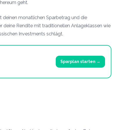
Ethereum geht.
st deinen monatlichen Sparbetrag und die
er deine Rendite mit traditionellen Anlageklassen wie
assischen Investments schl
ä
gt.
Sparplan starten
→