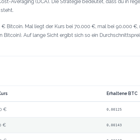
r-Cost-Averaging (DCA). Die Strategie bedeutet, dass du in r
steht.
€ Bitcoin. Mal liegt der Kurs bei 70.000 €, mal bei 90.000 €, 
on Bitcoin). Auf lange Sicht ergibt sich so ein Durchschnittspre
urs
Erhaltene BTC
0 €
0,00125
0 €
0,00143