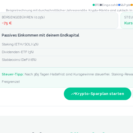
BTC
Eingezahlt
S&P 500
Beispielrechnung mit durchschnittlicher Jahresrendite. Krypto-Märkte sind zyklisch: 
BÖRSENGEBÜHREN (
0.25
%)
STE
−
75 €
Kurs
Passives Einkommen mit deinem Endkapital
Staking (ETH/SOL)
(
4
%)
Dividenden-ETF
(
3
%)
Stablecoins (DeFi)
(
6
%)
Steuer-Tipp:
Nach 365 Tagen Haltefrist sind Kursgewinne steuerfrei. Staking-Re
Freigrenze)
Krypto-Sparplan starten