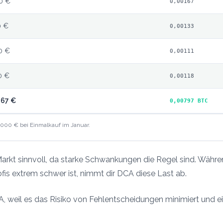
0 €
0,00167
0 €
0,00133
0 €
0,00111
0 €
0,00118
667 €
0,00797 BTC
.000 € bei Einmalkauf im Januar.
arkt sinnvoll, da starke Schwankungen die Regel sind. Währe
ofis extrem schwer ist, nimmt dir DCA diese Last ab.
, weil es das Risiko von Fehlentscheidungen minimiert und ein