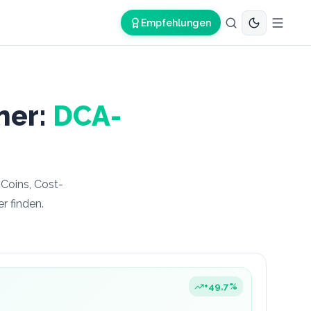
Empfehlungen
ner:
DCA-
Coins, Cost-
r finden.
+
49,7
%