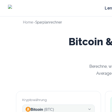
Zum Hauptinhalt springen
Ler
Home
›
Sparplanrechner
Bitcoin 
Berechne, wi
Average-
Kryptowährung
Bitcoin
(
BTC
)