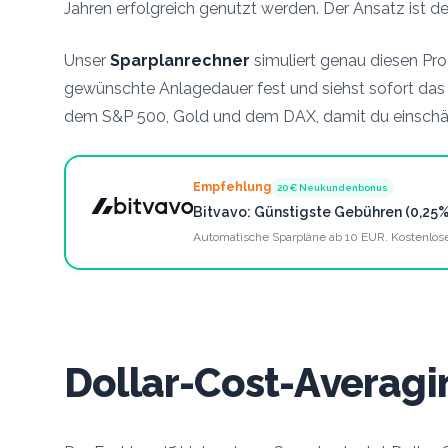
Jahren erfolgreich genutzt werden. Der Ansatz ist de
Unser
Sparplanrechner
simuliert genau diesen Pr
gew
ü
nschte Anlagedauer fest und siehst sofort das 
dem S&P 500, Gold und dem DAX, damit du einsch
Empfehlung
20
€
Neukundenbonus
Bitvavo: G
ü
nstigste Geb
ü
hren (0,25%
Automatische Sparpl
ä
ne ab 10 EUR. Kostenlos
Dollar-Cost-Averagin