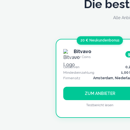
Die bes
Alle Anb
20 € Neukundenbonus
Bitvavo
9
430+
Coins
Gebühren
0,
Mindesteinzahlung
1,00
Firmensitz
Amsterdam, Niederl
ZUM ANBIETER
Testbericht lesen