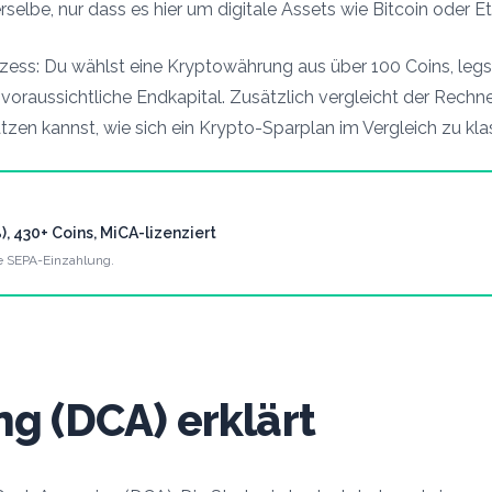
rselbe, nur dass es hier um digitale Assets wie Bitcoin oder 
ozess: Du w
ä
hlst eine Kryptow
ä
hrung aus
ü
ber 100 Coins, leg
voraussichtliche Endkapital. Zus
ä
tzlich vergleicht der Rechn
ä
tzen kannst, wie sich ein Krypto-Sparplan im Vergleich zu kl
), 430+ Coins, MiCA-lizenziert
e SEPA-Einzahlung.
g (DCA) erklärt