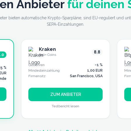
ten Anbieter
für deinen
ieter bieten automatische Krypto-Sparpläne, sind EU-reguliert und unt
SEPA-Einzahlungen.
Kraken
8.8
.0
640+
Coins
Gebühren
~1 %
Geb
25 %
Mindesteinzahlung
1,00 EUR
Min
 EUR
Firmensitz
San Francisco, USA
Fir
ande
ZUM ANBIETER
Testbericht lesen