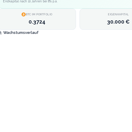
Endkapital nach
10
Jahren bei
8
% p.a.
BTC
IM PORTFOLIO
EIGENKAPITAL
0.3724
30.000 €
Wachstumsverlauf