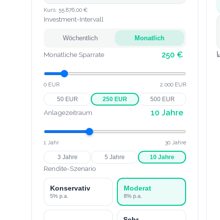
Kurs:
55.876,00 €
Investment-Intervall
Wöchentlich
Monatlich
250
€
Monatliche Sparrate
0 EUR
2.000 EUR
50
EUR
250
EUR
500
EUR
10
Jahre
Anlagezeitraum
1 Jahr
30 Jahre
3
Jahre
5
Jahre
10
Jahre
Rendite-Szenario
Konservativ
Moderat
5
% p.a.
8
% p.a.
Sehr