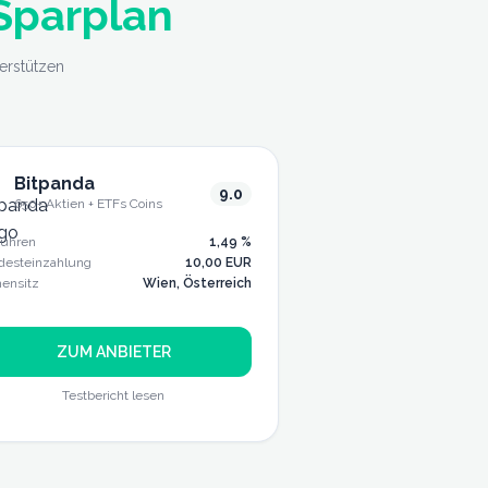
 Sparplan
erstützen
Bitpanda
9.0
650+ Aktien + ETFs
Coins
ühren
1,49 %
desteinzahlung
10,00 EUR
mensitz
Wien, Österreich
ZUM ANBIETER
Testbericht lesen