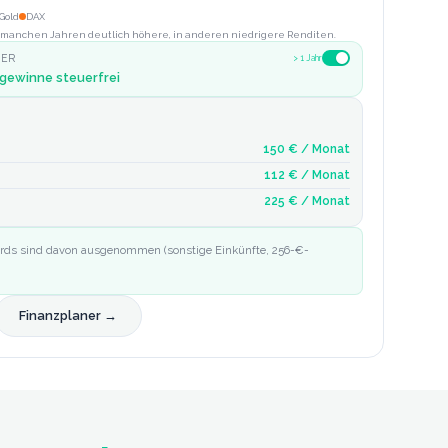
Gold
DAX
In manchen Jahren deutlich höhere, in anderen niedrigere Renditen.
UER
> 1 Jahr
gewinne steuerfrei
150 €
/ Monat
112 €
/ Monat
225 €
/ Monat
wards sind davon ausgenommen (sonstige Einkünfte, 256-€-
Finanzplaner →