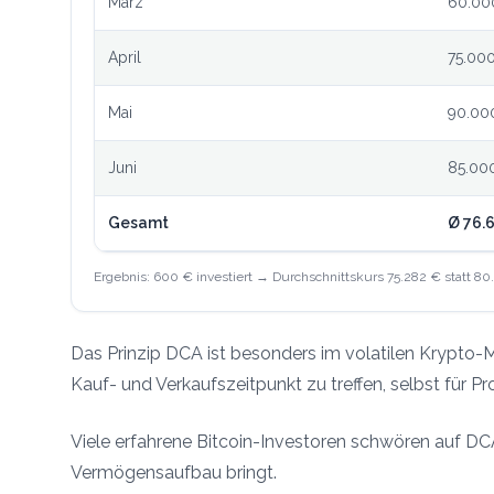
März
60.00
April
75.00
Mai
90.00
Juni
85.00
Gesamt
Ø 76.
Ergebnis: 600 € investiert → Durchschnittskurs 75.282 € statt 80
Das Prinzip DCA ist besonders im volatilen Krypto-M
Kauf- und Verkaufszeitpunkt zu treffen, selbst für Pr
Viele erfahrene Bitcoin-Investoren schwören auf DCA
Vermögensaufbau bringt.