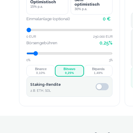
Optimistisch
optimistisch
15
% p.a.
30
% p.a.
0
€
Einmalanlage (optional)
0 EUR
250.000 EUR
0,25
%
Börsengebühren
0%
3%
Binance
Bitvavo
Bitpanda
0,10
%
0,25
%
1,49
%
Staking-Rendite
z.B. ETH, SOL