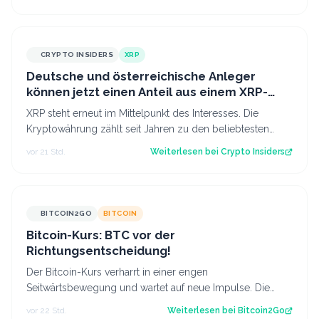
CRYPTO INSIDERS
XRP
Deutsche und österreichische Anleger
können jetzt einen Anteil aus einem XRP-
Topf im Wert von 190.000 € sichern
XRP steht erneut im Mittelpunkt des Interesses. Die
Kryptowährung zählt seit Jahren zu den beliebtesten
digitalen Assets bei Anlegern im deu…
vor 21 Std.
Weiterlesen bei
Crypto Insiders
BITCOIN2GO
BITCOIN
Bitcoin-Kurs: BTC vor der
Richtungsentscheidung!
Der Bitcoin-Kurs verharrt in einer engen
Seitwärtsbewegung und wartet auf neue Impulse. Die
aktuelle Chartstruktur deutet auf eine bevorsteh…
vor 22 Std.
Weiterlesen bei
Bitcoin2Go