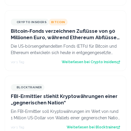
CRYPTO INSIDERS
BITCOIN
Bitcoin-Fonds verzeichnen Zuflüsse von 90
Millionen Euro, während Ethereum Abflüsse
hinnehmen muss
Die US-börsengehandelten Fonds (ETFs) für Bitcoin und
Ethereum entwickeln sich heute in entgegengesetzte
Richtungen. Während das eine Segmen…
vor 1 Tag
Weiterlesen bei
Crypto Insiders
BLOCKTRAINER
FBI-Ermittler stiehlt Kryptowährungen einer
„gegnerischen Nation“
Ein FBI-Ermittler soll Kryptowährungen im Wert von rund
1 Million US-Dollar von Wallets einer gegnerischen Nation
gestohlen haben.
vor 1 Tag
Weiterlesen bei
Blocktrainer