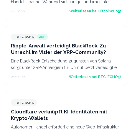
Handelsspanne. Während sich einige fundamentale
Faktoren zuletzt verbessert haben, fehlt bisl…
vor 10 Std.
Weiterlesen bei
Bitcoin2Go
BTC-ECHO
XRP
Ripple-Anwalt verteidigt BlackRock: Zu
Unrecht im Visier der XRP-Community?
Eine BlackRock-Entscheidung zugunsten von Solana
sorgt unter XRP-Anhängern für Unmut. Jetzt verteidigt ein
Ripple-Anwalt den Vermögensverwal…
vor 11 Std.
Weiterlesen bei
BTC-ECHO
BTC-ECHO
Cloudflare verknüpft KI-Identitäten mit
Krypto-Wallets
Autonomer Handel erfordert eine neue Web-Infrastruktur.