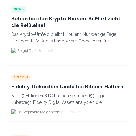
NEWS
Beben bei den Krypto-Börsen: BitMart zieht
die Reißleine!
Das Krypto-Umfeld bleibt turbulent. Nur wenige Tage,
nachdem BitMEX das Ende seiner Operationen für
September 2026 bekannt gegeben hat, zieht nun die
Sergej D.
26. Jul 2026
nächste gr...
BITCOIN
Fidelity: Rekordbestände bei Bitcoin-Haltern
Fast 15 Millionen BTC bleiben seit über 155 Tagen
unbewegt. Fidelity Digital Assets analysiert die
Anlegerüberzeugung trotz Kursverlusten und einem
Dr. Stephanie Morgenroth
25. Jul 2026
BTC-Preis.