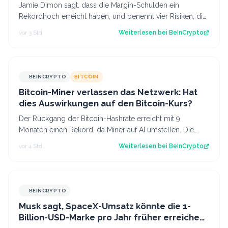
Jamie Dimon sagt, dass die Margin-Schulden ein
Rekordhoch erreicht haben, und benennt vier Risiken, die
mit dem Aufbau versteckter Hebelwirk…
vor 3 Std.
Weiterlesen bei
BeInCrypto
BEINCRYPTO
BITCOIN
Bitcoin-Miner verlassen das Netzwerk: Hat
dies Auswirkungen auf den Bitcoin-Kurs?
Der Rückgang der Bitcoin-Hashrate erreicht mit 9
Monaten einen Rekord, da Miner auf AI umstellen. Die
Difficulty wird erst zum zweiten Mal n…
vor 4 Std.
Weiterlesen bei
BeInCrypto
BEINCRYPTO
Musk sagt, SpaceX-Umsatz könnte die 1-
Billion-USD-Marke pro Jahr früher erreichen,