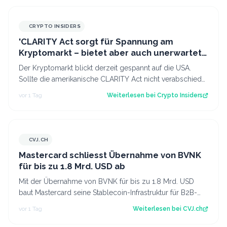
CRYPTO INSIDERS
'CLARITY Act sorgt für Spannung am
Kryptomarkt – bietet aber auch unerwartete
Chancen'
Der Kryptomarkt blickt derzeit gespannt auf die USA.
Sollte die amerikanische CLARITY Act nicht verabschiedet
werden, könnte dies kurzfristi…
vor 1 Tag
Weiterlesen bei
Crypto Insiders
CVJ.CH
CVJ.CH
Mastercard schliesst Übernahme von BVNK
für bis zu 1.8 Mrd. USD ab
Mit der Übernahme von BVNK für bis zu 1.8 Mrd. USD
baut Mastercard seine Stablecoin-Infrastruktur für B2B-
Zahlungen und Settlement aus. Der…
vor 1 Tag
Weiterlesen bei
CVJ.ch