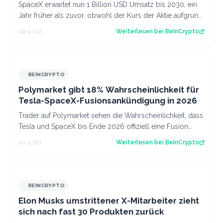
auch wenn die Aktie fällt
SpaceX erwartet nun 1 Billion USD Umsatz bis 2030, ein
Jahr früher als zuvor, obwohl der Kurs der Aktie aufgrund
steigender KI-Investitionen…
vor 4 Std.
Weiterlesen bei
BeInCrypto
BEINCRYPTO
Polymarket gibt 18% Wahrscheinlichkeit für
Tesla-SpaceX-Fusionsankündigung in 2026
Trader auf Polymarket sehen die Wahrscheinlichkeit, dass
Tesla und SpaceX bis Ende 2026 offiziell eine Fusion
ankündigen, nur bei 18%, obwoh…
vor 4 Std.
Weiterlesen bei
BeInCrypto
BEINCRYPTO
Elon Musks umstrittener X-Mitarbeiter zieht
sich nach fast 30 Produkten zurück