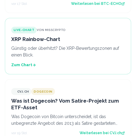
Europa deutlich stärken. Source: BTC-EC…
vor 17 Std.
Weiterlesen bei
BTC-ECHO
LIVE-CHART
VON MISSCRYPTO
XRP Rainbow-Chart
Günstig oder überhitzt? Die XRP-Bewertungszonen auf
einen Blick.
Zum Chart
CVJ.CH
DOGECOIN
CVJ.CH
Was ist Dogecoin? Vom Satire-Projekt zum
ETF-Asset
Was Dogecoin von Bitcoin unterscheidet, ist das
unbegrenzte Angebot des 2013 als Satire gestarteten
Coins mit eigenem US-Spot-ETF. Der Artik…
vor 19 Std.
Weiterlesen bei
CVJ.ch