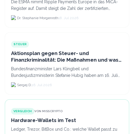
Die ESMA nimmt Ripple Payments Europe in das MiCA-
Register auf. Damit steigt die Zahl der zertifizierten
Kryptodienstleister in der EU auf 294 Unternehmen, was.
Dr. Stephanie Morgenroth
18. Jul 2026
STEUER
Aktionsplan gegen Steuer- und
Finanzkriminalität: Die Maßnahmen und was
sie für Krypto bedeuten
Bundesfinanzminister Lars Klingbeil und
Bundesjustizministerin Stefanie Hubig haben am 16. Juli
2026 einen gemeinsamen Aktionsplan gegen Steuer- und
Sergej D.
16. Jul 2026
Finanzkrimi...
VERGLEICH
VON MISSCRYPTO
Hardware-Wallets im Test
Ledger, Trezor, BitBox und Co.: welche Wallet passt zu