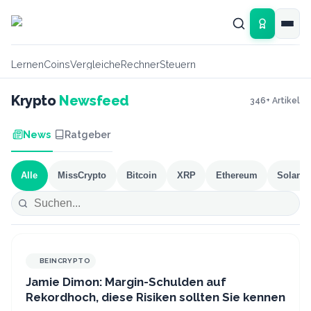
Zum Hauptinhalt springen
Lernen
Coins
Vergleiche
Rechner
Steuern
Krypto
Newsfeed
346
+ Artikel
News
Ratgeber
Alle
MissCrypto
Bitcoin
XRP
Ethereum
Solana
BEINCRYPTO
Jamie Dimon: Margin-Schulden auf
Rekordhoch, diese Risiken sollten Sie kennen