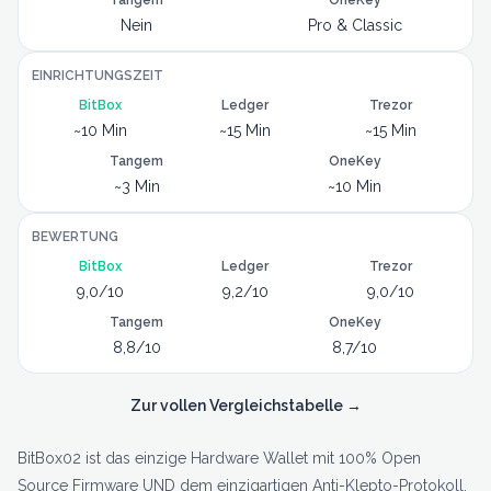
Tangem
OneKey
Nein
Pro & Classic
EINRICHTUNGSZEIT
BitBox
Ledger
Trezor
~10 Min
~15 Min
~15 Min
Tangem
OneKey
~3 Min
~10 Min
BEWERTUNG
BitBox
Ledger
Trezor
9,0/10
9,2/10
9,0/10
Tangem
OneKey
8,8/10
8,7/10
Zur vollen Vergleichstabelle →
BitBox02 ist das einzige Hardware Wallet mit 100% Open
Source Firmware UND dem einzigartigen Anti-Klepto-Protokoll.