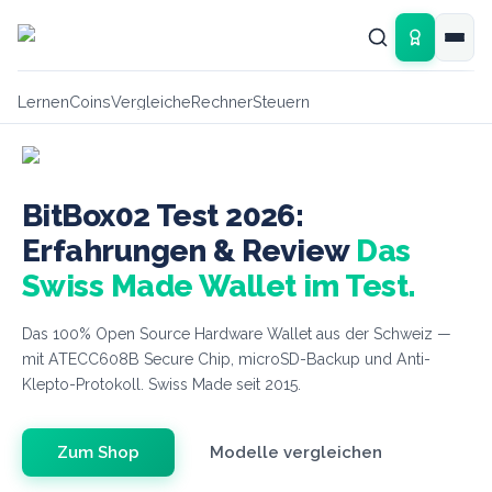
Zum Hauptinhalt springen
Lernen
Coins
Vergleiche
Rechner
Steuern
BitBox02 Test 2026:
Erfahrungen & Review
Das
Swiss Made Wallet im Test.
Das 100% Open Source Hardware Wallet aus der Schweiz —
mit ATECC608B Secure Chip, microSD-Backup und Anti-
Klepto-Protokoll. Swiss Made seit 2015.
Zum Shop
Modelle vergleichen