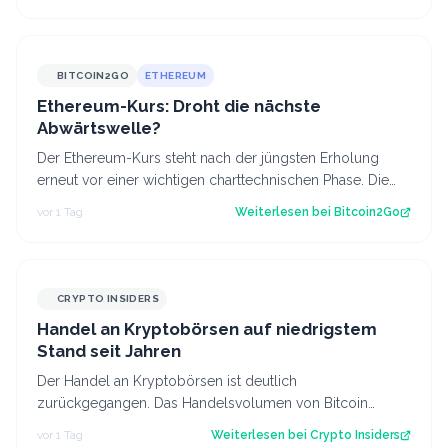
BITCOIN2GO
ETHEREUM
Ethereum-Kurs: Droht die nächste
Abwärtswelle?
Der Ethereum-Kurs steht nach der jüngsten Erholung
erneut vor einer wichtigen charttechnischen Phase. Die
aktuelle Struktur wirft die Frage…
vor 1 Tag
Weiterlesen bei
Bitcoin2Go
CRYPTO INSIDERS
Handel an Kryptobörsen auf niedrigstem
Stand seit Jahren
Der Handel an Kryptobörsen ist deutlich
zurückgegangen. Das Handelsvolumen von Bitcoin
befindet sich inzwischen auf einem ähnlichen Niveau w…
vor 1 Tag
Weiterlesen bei
Crypto Insiders