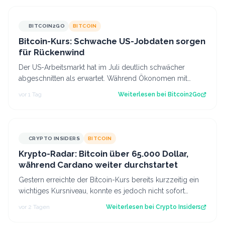
BITCOIN2GO
BITCOIN
Bitcoin-Kurs: Schwache US-Jobdaten sorgen
für Rückenwind
Der US-Arbeitsmarkt hat im Juli deutlich schwächer
abgeschnitten als erwartet. Während Ökonomen mit
einem Stellenaufbau gerechnet hatten, gi…
vor 1 Tag
Weiterlesen bei
Bitcoin2Go
CRYPTO INSIDERS
BITCOIN
Krypto-Radar: Bitcoin über 65.000 Dollar,
während Cardano weiter durchstartet
Gestern erreichte der Bitcoin-Kurs bereits kurzzeitig ein
wichtiges Kursniveau, konnte es jedoch nicht sofort
überwinden. Heute scheinen neu…
vor 2 Tagen
Weiterlesen bei
Crypto Insiders