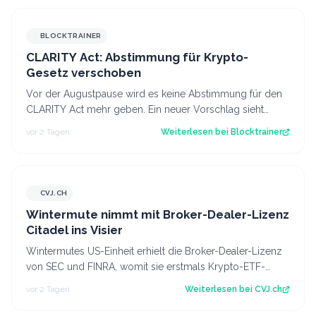
BLOCKTRAINER
CLARITY Act: Abstimmung für Krypto-
Gesetz verschoben
Vor der Augustpause wird es keine Abstimmung für den
CLARITY Act mehr geben. Ein neuer Vorschlag sieht
derweil vor, dass Trump bestimmte Kry…
vor 2 Tagen
Weiterlesen bei
Blocktrainer
CVJ.CH
CVJ.CH
Wintermute nimmt mit Broker-Dealer-Lizenz
Citadel ins Visier
Wintermutes US-Einheit erhielt die Broker-Dealer-Lizenz
von SEC und FINRA, womit sie erstmals Krypto-ETF-
Anteile abwickeln darf. Der Artikel…
vor 2 Tagen
Weiterlesen bei
CVJ.ch