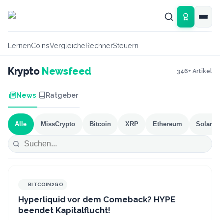
Zum Hauptinhalt springen
Lernen
Coins
Vergleiche
Rechner
Steuern
Krypto
Newsfeed
346
+ Artikel
News
Ratgeber
Alle
MissCrypto
Bitcoin
XRP
Ethereum
Solana
BITCOIN2GO
Hyperliquid vor dem Comeback? HYPE
beendet Kapitalflucht!