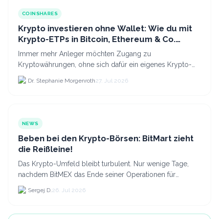
COINSHARES
Krypto investieren ohne Wallet: Wie du mit
Krypto-ETPs in Bitcoin, Ethereum & Co.
anlegst
Immer mehr Anleger möchten Zugang zu
Kryptowährungen, ohne sich dafür ein eigenes Krypto-
Wallet einrichten zu müssen. Dazu kommt, dass viele
Dr. Stephanie Morgenroth
27. Jul 2026
nicht nur Bitcoin h...
NEWS
Beben bei den Krypto-Börsen: BitMart zieht
die Reißleine!
Das Krypto-Umfeld bleibt turbulent. Nur wenige Tage,
nachdem BitMEX das Ende seiner Operationen für
September 2026 bekannt gegeben hat, zieht nun die
Sergej D.
26. Jul 2026
nächste gr...