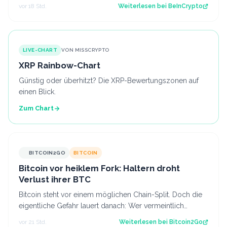
Belohnungen für Validatoren anteilig verbrennen,…
vor 18 Std.
Weiterlesen bei
BeInCrypto
LIVE-CHART
VON MISSCRYPTO
XRP Rainbow-Chart
Günstig oder überhitzt? Die XRP-Bewertungszonen auf
einen Blick.
Zum Chart
BITCOIN2GO
BITCOIN
Bitcoin vor heiklem Fork: Haltern droht
Verlust ihrer BTC
Bitcoin steht vor einem möglichen Chain-Split. Doch die
eigentliche Gefahr lauert danach: Wer vermeintlich
kostenlose Fork-Coins verkauft, k…
vor 21 Std.
Weiterlesen bei
Bitcoin2Go