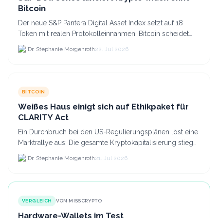
Bitcoin
Der neue S&P Pantera Digital Asset Index setzt auf 18
Token mit realen Protokolleinnahmen. Bitcoin scheidet
aufgrund fehlender Erträge für Halter aus dem.
Dr. Stephanie Morgenroth
22. Jul 2026
BITCOIN
Weißes Haus einigt sich auf Ethikpaket für
CLARITY Act
Ein Durchbruch bei den US-Regulierungsplänen löst eine
Marktrallye aus: Die gesamte Kryptokapitalisierung stieg
am 21.
Dr. Stephanie Morgenroth
21. Jul 2026
VERGLEICH
VON MISSCRYPTO
Hardware-Wallets im Test