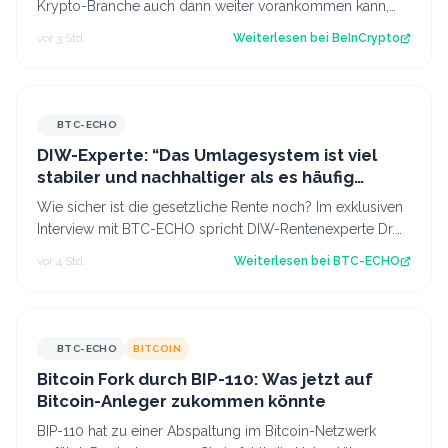
Krypto-Branche auch dann weiter vorankommen kann,
wenn der CLARITY Act, das Gesetz, das US…
vor 3 Std.
Weiterlesen bei
BeInCrypto
BTC-ECHO
DIW-Experte: “Das Umlagesystem ist viel
stabiler und nachhaltiger als es häufig
dargestellt wird”
Wie sicher ist die gesetzliche Rente noch? Im exklusiven
Interview mit BTC-ECHO spricht DIW-Rentenexperte Dr.
Johannes Geyer über die Zukunf…
vor 4 Std.
Weiterlesen bei
BTC-ECHO
BTC-ECHO
BITCOIN
Bitcoin Fork durch BIP-110: Was jetzt auf
Bitcoin-Anleger zukommen könnte
BIP-110 hat zu einer Abspaltung im Bitcoin-Netzwerk