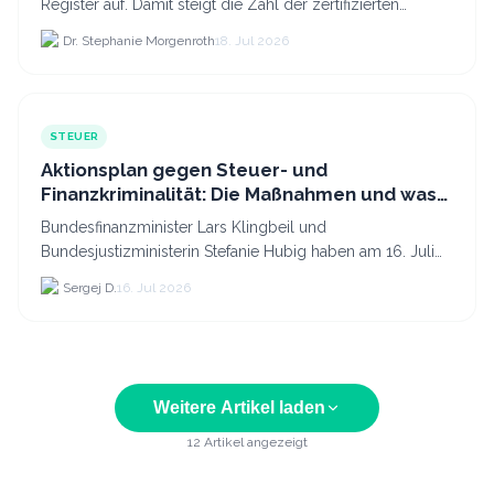
Register auf. Damit steigt die Zahl der zertifizierten
Kryptodienstleister in der EU auf 294 Unternehmen, was.
Dr. Stephanie Morgenroth
18. Jul 2026
STEUER
Aktionsplan gegen Steuer- und
Finanzkriminalität: Die Maßnahmen und was
sie für Krypto bedeuten
Bundesfinanzminister Lars Klingbeil und
Bundesjustizministerin Stefanie Hubig haben am 16. Juli
2026 einen gemeinsamen Aktionsplan gegen Steuer- und
Sergej D.
16. Jul 2026
Finanzkrimi...
Weitere Artikel laden
12
Artikel angezeigt