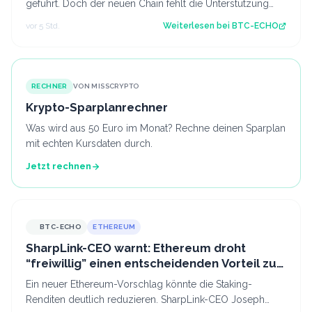
geführt. Doch der neuen Chain fehlt die Unterstützung
der Miner. Bereits kurz nach dem F…
vor 5 Std.
Weiterlesen bei
BTC-ECHO
RECHNER
VON MISSCRYPTO
Krypto-Sparplanrechner
Was wird aus 50 Euro im Monat? Rechne deinen Sparplan
mit echten Kursdaten durch.
Jetzt rechnen
BTC-ECHO
ETHEREUM
SharpLink-CEO warnt: Ethereum droht
“freiwillig” einen entscheidenden Vorteil zu
verlieren
Ein neuer Ethereum-Vorschlag könnte die Staking-
Renditen deutlich reduzieren. SharpLink-CEO Joseph