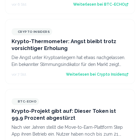
Chalom warnt vor Folgen für DeFi und inst…
vor 6 Std.
Weiterlesen bei
BTC-ECHO
CRYPTO INSIDERS
Krypto-Thermometer: Angst bleibt trotz
vorsichtiger Erholung
Die Angst unter Kryptoanlegern hat etwas nachgelassen.
Ein bekannter Stimmungsindikator für den Markt zeigt
eine leichte Verbesserung. Das l…
vor 7 Std.
Weiterlesen bei
Crypto Insiders
BTC-ECHO
Krypto-Projekt gibt auf: Dieser Token ist
99,9 Prozent abgestürzt
Nach vier Jahren stellt die Move-to-Earn-Plattform Step
App ihren Betrieb ein. Nutzer haben noch bis zum 21.