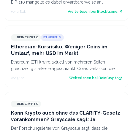
BIP-110 mangelte es dabei erwartbarerweise an
Unterstützung der Miner, weshalb es ges…
vor 2 Std.
Weiterlesen bei
Blocktrainer
BEINCRYPTO
ETHEREUM
Ethereum-Kursrisiko: Weniger Coins im
Umlauf, mehr USD im Markt
Ethereum (ETH) wird aktuell von mehreren Seiten
gleichzeitig stärker eingeschränkt: Coins verlassen die
Börsen, Staking saugt das Angebot au…
vor 3 Std.
Weiterlesen bei
BeInCrypto
BEINCRYPTO
Kann Krypto auch ohne das CLARITY-Gesetz
vorankommen? Grayscale sagt: Ja
Der Forschungsleiter von Grayscale sagt, dass die