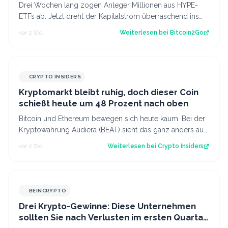
Drei Wochen lang zogen Anleger Millionen aus HYPE-
ETFs ab. Jetzt dreht der Kapitalstrom überraschend ins
Plus. Für Hyperliquid könnte damit…
vor 2 Std.
Weiterlesen bei
Bitcoin2Go
CRYPTO INSIDERS
Kryptomarkt bleibt ruhig, doch dieser Coin
schießt heute um 48 Prozent nach oben
Bitcoin und Ethereum bewegen sich heute kaum. Bei der
Kryptowährung Audiera (BEAT) sieht das ganz anders aus:
Der Kurs ist innerhalb von 24…
vor 2 Std.
Weiterlesen bei
Crypto Insiders
BEINCRYPTO
Drei Krypto-Gewinne: Diese Unternehmen
sollten Sie nach Verlusten im ersten Quartal