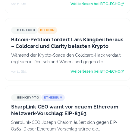
August Zeit, ihre gesperrten To…
vor 11 Std.
Weiterlesen bei
BTC-ECHO
BTC-ECHO
BITCOIN
Bitcoin-Petition fordert Lars Klingbeil heraus
– Coldcard und Clarity belasten Krypto
Während der Krypto-Space den Coldcard-Hack verdaut,
regt sich in Deutschland Widerstand gegen die
Abschaffung der Krypto-Haltefrist. Source:…
vor 11 Std.
Weiterlesen bei
BTC-ECHO
BEINCRYPTO
ETHEREUM
SharpLink-CEO warnt vor neuem Ethereum-
Netzwerk-Vorschlag: EIP-8363
SharpLink-CEO Joseph Chalom äußert sich gegen EIP-
8363. Dieser Ethereum-Vorschlag würde die