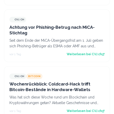
CVJ.CH
CVJ.CH
Achtung vor Phishing-Betrug nach MiCA-
Stichtag
Seit dem Ende der MiCA-Übergangsfrist am 1. Juli geben
sich Phishing-Betrüger als ESMA oder AMF aus und
fordern Krypto-Transfers. Der Artike…
vor 1 Tag
Weiterlesen bei
CVJ.ch
CVJ.CH
BITCOIN
CVJ.CH
Wochenrückblick: Coldcard-Hack trifft
Bitcoin-Bestände in Hardware-Wallets
Was hat sich diese Woche rund um Blockchain und
Kryptowährungen getan? Aktuelle Geschehnisse und
Hintergrundberichte im Wochenrückblick. Der…
vor 1 Tag
Weiterlesen bei
CVJ.ch