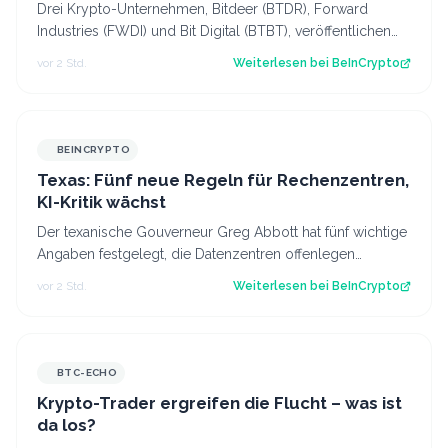
im Blick behalten
Drei Krypto-Unternehmen, Bitdeer (BTDR), Forward
Industries (FWDI) und Bit Digital (BTBT), veröffentlichen
diese Woche ihre Quartalsergebnis…
vor 2 Std.
Weiterlesen bei
BeInCrypto
BEINCRYPTO
Texas: Fünf neue Regeln für Rechenzentren,
KI-Kritik wächst
Der texanische Gouverneur Greg Abbott hat fünf wichtige
Angaben festgelegt, die Datenzentren offenlegen
müssen, um an das Stromnetz des Bund…
vor 2 Std.
Weiterlesen bei
BeInCrypto
BTC-ECHO
Krypto-Trader ergreifen die Flucht – was ist
da los?