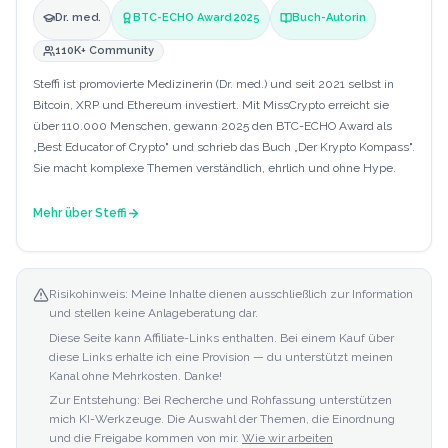
Dr. med.
BTC-ECHO Award 2025
Buch-Autorin
110K+ Community
Steffi ist promovierte Medizinerin (Dr. med.) und seit 2021 selbst in
Bitcoin, XRP und Ethereum investiert. Mit MissCrypto erreicht sie
über 110.000 Menschen, gewann 2025 den BTC-ECHO Award als
„Best Educator of Crypto" und schrieb das Buch „Der Krypto Kompass".
Sie macht komplexe Themen verständlich, ehrlich und ohne Hype.
Mehr über
Steffi
Risikohinweis: Meine Inhalte dienen ausschließlich zur Information
und stellen keine Anlageberatung dar.
Diese Seite kann Affiliate-Links enthalten. Bei einem Kauf über
diese Links erhalte ich eine Provision — du unterstützt meinen
Kanal ohne Mehrkosten. Danke!
Zur Entstehung: Bei Recherche und Rohfassung unterstützen
mich KI-Werkzeuge. Die Auswahl der Themen, die Einordnung
und die Freigabe kommen von mir.
Wie wir arbeiten