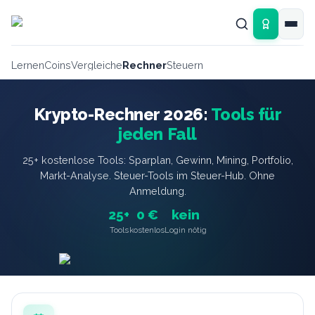
Zum Hauptinhalt springen
Lernen
Coins
Vergleiche
Rechner
Steuern
Krypto-Rechner 2026:
Tools für
jeden Fall
25+ kostenlose Tools: Sparplan, Gewinn, Mining, Portfolio,
Markt-Analyse. Steuer-Tools im Steuer-Hub. Ohne
Anmeldung.
25+
0 €
kein
Tools
kostenlos
Login nötig