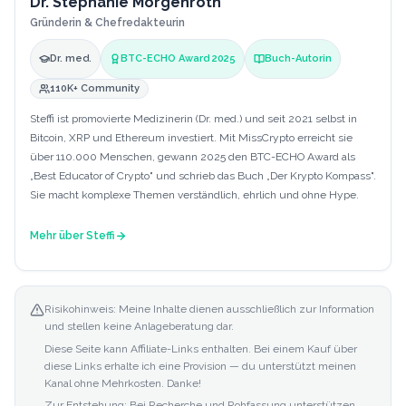
Dr. Stephanie Morgenroth
Gründerin & Chefredakteurin
Dr. med.
BTC-ECHO Award 2025
Buch-Autorin
110K+ Community
Steffi ist promovierte Medizinerin (Dr. med.) und seit 2021 selbst in
Bitcoin, XRP und Ethereum investiert. Mit MissCrypto erreicht sie
über 110.000 Menschen, gewann 2025 den BTC-ECHO Award als
„Best Educator of Crypto" und schrieb das Buch „Der Krypto Kompass".
Sie macht komplexe Themen verständlich, ehrlich und ohne Hype.
Mehr über
Steffi
Risikohinweis: Meine Inhalte dienen ausschließlich zur Information
und stellen keine Anlageberatung dar.
Diese Seite kann Affiliate-Links enthalten. Bei einem Kauf über
diese Links erhalte ich eine Provision — du unterstützt meinen
Kanal ohne Mehrkosten. Danke!
Zur Entstehung: Bei Recherche und Rohfassung unterstützen