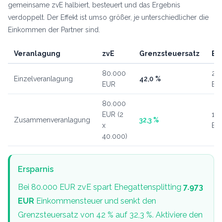
gemeinsame zvE halbiert, besteuert und das Ergebnis
verdoppelt. Der Effekt ist umso größer, je unterschiedlicher die
Einkommen der Partner sind.
Veranlagung
zvE
Grenzsteuersatz
ES
80.000
22
Einzelveranlagung
42,0 %
EUR
EU
80.000
EUR (2
14.
Zusammenveranlagung
32,3 %
x
EU
40.000)
Ersparnis
Bei 80.000 EUR zvE spart Ehegattensplitting
7.973
EUR
Einkommensteuer und senkt den
Grenzsteuersatz von 42 % auf 32,3 %. Aktiviere den