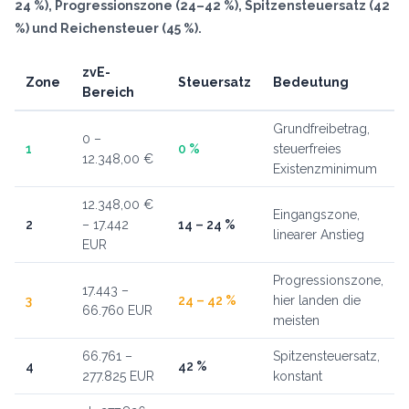
24 %), Progressionszone (24–42 %), Spitzensteuersatz (42
%) und Reichensteuer (45 %).
zvE-
Zone
Steuersatz
Bedeutung
Bereich
Grundfreibetrag,
0 –
1
0 %
steuerfreies
12.348,00 €
Existenzminimum
12.348,00 €
Eingangszone,
2
– 17.442
14 – 24 %
linearer Anstieg
EUR
Progressionszone,
17.443 –
3
24 – 42 %
hier landen die
66.760 EUR
meisten
66.761 –
Spitzensteuersatz,
4
42 %
277.825 EUR
konstant