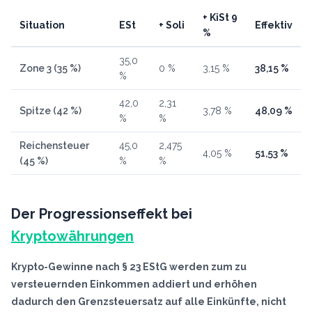
+ KiSt 9
Situation
ESt
+ Soli
Effektiv
%
35,0
Zone 3 (35 %)
0 %
3,15 %
38,15 %
%
42,0
2,31
Spitze (42 %)
3,78 %
48,09 %
%
%
Reichensteuer
45,0
2,475
4,05 %
51,53 %
(45 %)
%
%
Der Progressionseffekt bei
Kryptowährungen
Krypto-Gewinne nach § 23 EStG werden zum zu
versteuernden Einkommen addiert und erhöhen
dadurch den Grenzsteuersatz auf alle Einkünfte, nicht