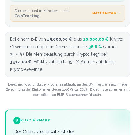
Steuerbericht in Minuten — mit
Jetzt testen →
CoinTracking
.
Bei einem zvE von
45.000,00 €
plus
10.000,00 €
Krypto-
Gewinnen beträgt dein Grenzsteuersatz
36.8
%
(vorher:
33.4
%). Die Mehrbelastung durch Krypto liegt bei
3.512,00 €
.
Effektiv zahlst du
35.1
% Steuern auf deine
Krypto-Gewinne.
Berechnungsgrundlage: Programmablaufplan des BMF für die maschinelle
Berechnung der Einkommensteuer 2026 (§ 32a EStG). Ergebnisse stimmen mit
dem
offiziellen BMF-Steuerrechner
überein.
KURZ & KNAPP
Der Grenzsteuersatz ist der