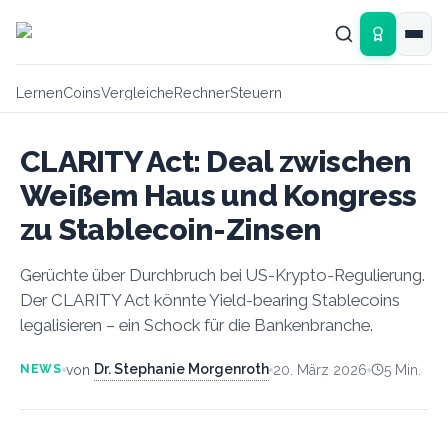
Zum Hauptinhalt springen
Lernen
Coins
Vergleiche
Rechner
Steuern
CLARITY Act: Deal zwischen
Weißem Haus und Kongress
zu Stablecoin-Zinsen
Gerüchte über Durchbruch bei US-Krypto-Regulierung.
Der CLARITY Act könnte Yield-bearing Stablecoins
legalisieren – ein Schock für die Bankenbranche.
Dr. Stephanie Morgenroth
von
20. März 2026
5
Min.
NEWS