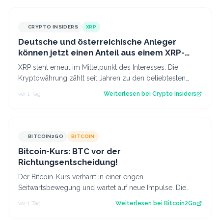
CRYPTO INSIDERS
XRP
Deutsche und österreichische Anleger
können jetzt einen Anteil aus einem XRP-
Topf im Wert von 190.000 € sichern
XRP steht erneut im Mittelpunkt des Interesses. Die
Kryptowährung zählt seit Jahren zu den beliebtesten
digitalen Assets bei Anlegern im deu…
vor 1 Tag
Weiterlesen bei
Crypto Insiders
BITCOIN2GO
BITCOIN
Bitcoin-Kurs: BTC vor der
Richtungsentscheidung!
Der Bitcoin-Kurs verharrt in einer engen
Seitwärtsbewegung und wartet auf neue Impulse. Die
aktuelle Chartstruktur deutet auf eine bevorsteh…
vor 1 Tag
Weiterlesen bei
Bitcoin2Go