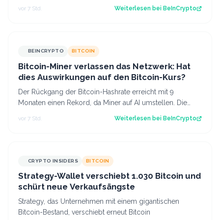
mit dem Aufbau versteckter Hebelwirk…
vor 7 Std.
Weiterlesen bei
BeInCrypto
BEINCRYPTO
BITCOIN
Bitcoin-Miner verlassen das Netzwerk: Hat
dies Auswirkungen auf den Bitcoin-Kurs?
Der Rückgang der Bitcoin-Hashrate erreicht mit 9
Monaten einen Rekord, da Miner auf AI umstellen. Die
Difficulty wird erst zum zweiten Mal n…
vor 7 Std.
Weiterlesen bei
BeInCrypto
CRYPTO INSIDERS
BITCOIN
Strategy-Wallet verschiebt 1.030 Bitcoin und
schürt neue Verkaufsängste
Strategy, das Unternehmen mit einem gigantischen
Bitcoin-Bestand, verschiebt erneut Bitcoin