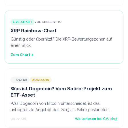
LIVE-CHART
VON MISSCRYPTO
XRP Rainbow-Chart
Günstig oder überhitzt? Die XRP-Bewertungszonen auf
einen Blick.
Zum Chart
CVJ.CH
DOGECOIN
CVJ.CH
Was ist Dogecoin? Vom Satire-Projekt zum
ETF-Asset
Was Dogecoin von Bitcoin unterscheidet, ist das
unbegrenzte Angebot des 2013 als Satire gestarteten
Coins mit eigenem US-Spot-ETF. Der Artik…
vor 22 Std.
Weiterlesen bei
CVJ.ch