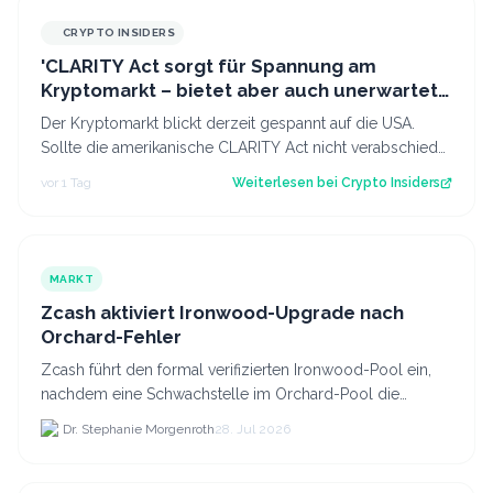
CRYPTO INSIDERS
'CLARITY Act sorgt für Spannung am
Kryptomarkt – bietet aber auch unerwartete
Chancen'
Der Kryptomarkt blickt derzeit gespannt auf die USA.
Sollte die amerikanische CLARITY Act nicht verabschiedet
werden, könnte dies kurzfristi…
vor 1 Tag
Weiterlesen bei
Crypto Insiders
MARKT
Zcash aktiviert Ironwood-Upgrade nach
Orchard-Fehler
Zcash führt den formal verifizierten Ironwood-Pool ein,
nachdem eine Schwachstelle im Orchard-Pool die
Erstellung gefälschter ZEC-Token ermöglichte.
Dr. Stephanie Morgenroth
28. Jul 2026