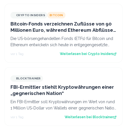
CRYPTO INSIDERS
BITCOIN
Bitcoin-Fonds verzeichnen Zuflüsse von 90
Millionen Euro, während Ethereum Abflüsse
hinnehmen muss
Die US-börsengehandelten Fonds (ETFs) für Bitcoin und
Ethereum entwickeln sich heute in entgegengesetzte
Richtungen. Während das eine Segmen…
vor 1 Tag
Weiterlesen bei
Crypto Insiders
BLOCKTRAINER
FBI-Ermittler stiehlt Kryptowährungen einer
„gegnerischen Nation“
Ein FBI-Ermittler soll Kryptowährungen im Wert von rund
1 Million US-Dollar von Wallets einer gegnerischen Nation
gestohlen haben.
vor 1 Tag
Weiterlesen bei
Blocktrainer