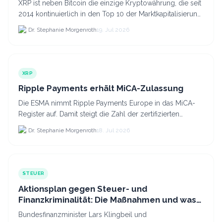
XRP ist neben Bitcoin die einzige Kryptowährung, die seit
2014 kontinuierlich in den Top 10 der Marktkapitalisierung
verblieb.
Dr. Stephanie Morgenroth
19. Jul 2026
XRP
Ripple Payments erhält MiCA-Zulassung
Die ESMA nimmt Ripple Payments Europe in das MiCA-
Register auf. Damit steigt die Zahl der zertifizierten
Kryptodienstleister in der EU auf 294 Unternehmen, was.
Dr. Stephanie Morgenroth
18. Jul 2026
STEUER
Aktionsplan gegen Steuer- und
Finanzkriminalität: Die Maßnahmen und was
sie für Krypto bedeuten
Bundesfinanzminister Lars Klingbeil und