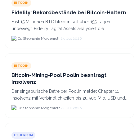
BITCOIN
Fidelity: Rekordbestände bei Bitcoin-Haltern
Fast 15 Millionen BTC bleiben seit über 155 Tagen
unbewegt. Fidelity Digital Assets analysiert die
Anlegerüberzeugung trotz Kursverlusten und einem
Dr. Stephanie Morgenroth
25. Jul 2026
BTC-Preis.
BITCOIN
Bitcoin-Mining-Pool Poolin beantragt
Insolvenz
Der singapurische Betreiber Poolin meldet Chapter 11
Insolvenz mit Verbindlichkeiten bis zu 500 Mio. USD und
plant den Verkauf zweier Texas-Standorte für.
Dr. Stephanie Morgenroth
24. Jul 2026
ETHEREUM