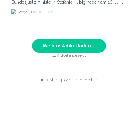
Bundesjustizministerin Stefanie Hubig haben am 16. Juli
2026 einen gemeinsamen Aktionsplan gegen Steuer- und
Sergej D.
16. Jul 2026
Finanzkrimi...
Weitere Artikel laden
12
Artikel angezeigt
Alle
346
Artikel im Archiv