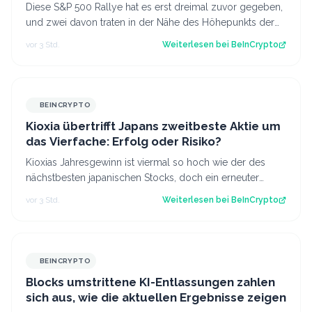
Diese S&P 500 Rallye hat es erst dreimal zuvor gegeben,
und zwei davon traten in der Nähe des Höhepunkts der
Dotcom-Blase auf. Der Beitrag N…
vor 3 Std.
Weiterlesen bei
BeInCrypto
BEINCRYPTO
Kioxia übertrifft Japans zweitbeste Aktie um
das Vierfache: Erfolg oder Risiko?
Kioxias Jahresgewinn ist viermal so hoch wie der des
nächstbesten japanischen Stocks, doch ein erneuter
Kursrückgang von 10 % wirft Fragen ü…
vor 3 Std.
Weiterlesen bei
BeInCrypto
BEINCRYPTO
Blocks umstrittene KI-Entlassungen zahlen
sich aus, wie die aktuellen Ergebnisse zeigen