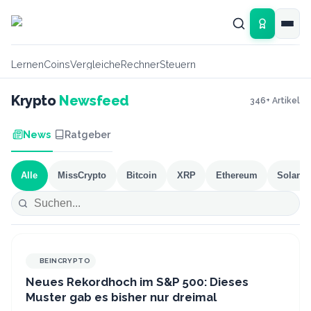
Zum Hauptinhalt springen
Lernen
Coins
Vergleiche
Rechner
Steuern
Krypto
Newsfeed
346
+ Artikel
News
Ratgeber
Alle
MissCrypto
Bitcoin
XRP
Ethereum
Solana
BEINCRYPTO
Neues Rekordhoch im S&P 500: Dieses
Muster gab es bisher nur dreimal