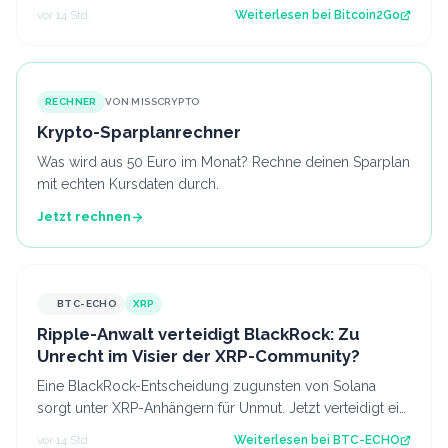
Faktoren zuletzt verbessert haben, fehlt bisl…
vor 14 Std.
Weiterlesen bei
Bitcoin2Go
RECHNER
VON MISSCRYPTO
Krypto-Sparplanrechner
Was wird aus 50 Euro im Monat? Rechne deinen Sparplan
mit echten Kursdaten durch.
Jetzt rechnen
BTC-ECHO
XRP
Ripple-Anwalt verteidigt BlackRock: Zu
Unrecht im Visier der XRP-Community?
Eine BlackRock-Entscheidung zugunsten von Solana
sorgt unter XRP-Anhängern für Unmut. Jetzt verteidigt ein
Ripple-Anwalt den Vermögensverwal…
vor 14 Std.
Weiterlesen bei
BTC-ECHO