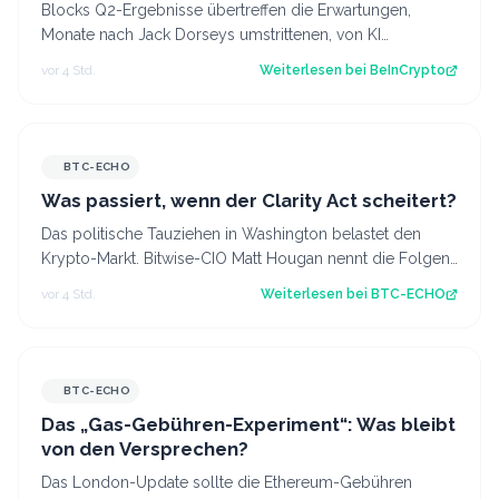
Blocks Q2-Ergebnisse übertreffen die Erwartungen,
Monate nach Jack Dorseys umstrittenen, von KI
getriebenen 40%-Entlassungen. Der Beitrag Bl…
vor 4 Std.
Weiterlesen bei
BeInCrypto
BTC-ECHO
Was passiert, wenn der Clarity Act scheitert?
Das politische Tauziehen in Washington belastet den
Krypto-Markt. Bitwise-CIO Matt Hougan nennt die Folgen
eines gescheiterten Clarity Act.…
vor 4 Std.
Weiterlesen bei
BTC-ECHO
BTC-ECHO
Das „Gas-Gebühren-Experiment“: Was bleibt
von den Versprechen?
Das London-Update sollte die Ethereum-Gebühren