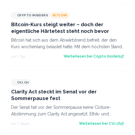
CRYPTO INSIDERS
BITCOIN
Bitcoin-Kurs steigt weiter – doch der
eigentliche Härtetest steht noch bevor
Bitcoin hat sich aus dem Abwärtstrend befreit, der den
Kurs wochenlang belastet hatte. Mit dem höchsten Stand
seit fast einer Woche keimt ne…
vor 1 Tag
Weiterlesen bei
Crypto Insiders
CVJ.CH
CVJ.CH
Clarity Act steckt im Senat vor der
Sommerpause fest
Der Senat hat vor der Sommerpause keine Cloture-
Abstimmung zum Clarity Act angesetzt. Ethik- und
Geldwäsche-Fragen bleiben ungelöst. Der Art…
vor 2 Tagen
Weiterlesen bei
CVJ.ch