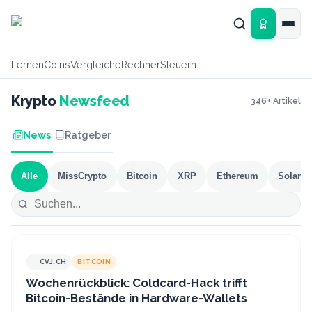
Zum Hauptinhalt springen
Lernen
Coins
Vergleiche
Rechner
Steuern
Krypto
Newsfeed
346
+ Artikel
News
Ratgeber
Alle
MissCrypto
Bitcoin
XRP
Ethereum
Solana
CVJ.CH
BITCOIN
CVJ.CH
Wochenrückblick: Coldcard-Hack trifft
Bitcoin-Bestände in Hardware-Wallets