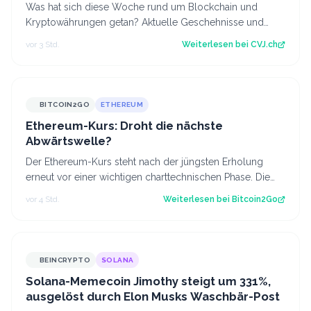
Was hat sich diese Woche rund um Blockchain und
Kryptowährungen getan? Aktuelle Geschehnisse und
Hintergrundberichte im Wochenrückblick. Der…
vor 3 Std.
Weiterlesen bei
CVJ.ch
BITCOIN2GO
ETHEREUM
Ethereum-Kurs: Droht die nächste
Abwärtswelle?
Der Ethereum-Kurs steht nach der jüngsten Erholung
erneut vor einer wichtigen charttechnischen Phase. Die
aktuelle Struktur wirft die Frage…
vor 4 Std.
Weiterlesen bei
Bitcoin2Go
BEINCRYPTO
SOLANA
Solana-Memecoin Jimothy steigt um 331%,
ausgelöst durch Elon Musks Waschbär-Post