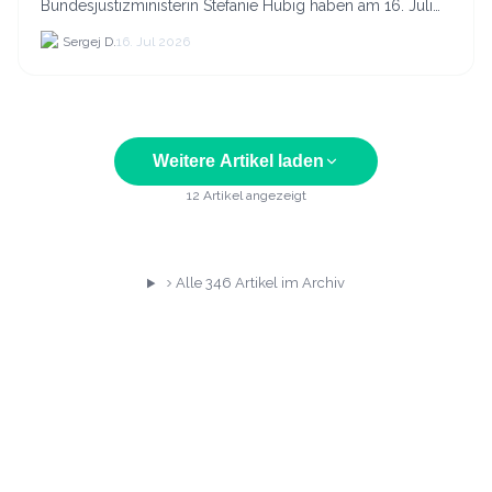
Bundesjustizministerin Stefanie Hubig haben am 16. Juli
2026 einen gemeinsamen Aktionsplan gegen Steuer- und
Sergej D.
16. Jul 2026
Finanzkrimi...
Weitere Artikel laden
12
Artikel angezeigt
Alle
346
Artikel im Archiv