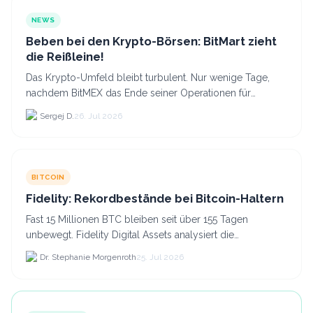
NEWS
Beben bei den Krypto-Börsen: BitMart zieht
die Reißleine!
Das Krypto-Umfeld bleibt turbulent. Nur wenige Tage,
nachdem BitMEX das Ende seiner Operationen für
September 2026 bekannt gegeben hat, zieht nun die
Sergej D.
26. Jul 2026
nächste gr...
BITCOIN
Fidelity: Rekordbestände bei Bitcoin-Haltern
Fast 15 Millionen BTC bleiben seit über 155 Tagen
unbewegt. Fidelity Digital Assets analysiert die
Anlegerüberzeugung trotz Kursverlusten und einem
Dr. Stephanie Morgenroth
25. Jul 2026
BTC-Preis.