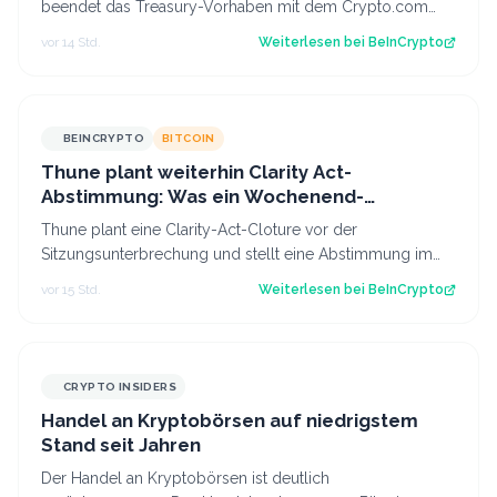
beendet das Treasury-Vorhaben mit dem Crypto.com
CRO und kürzt die Pläne für Prognosen. Der B…
vor 14 Std.
Weiterlesen bei
BeInCrypto
BEINCRYPTO
BITCOIN
Thune plant weiterhin Clarity Act-
Abstimmung: Was ein Wochenend-
Überraschung für Bitcoin bedeuten könnte
Thune plant eine Clarity-Act-Cloture vor der
Sitzungsunterbrechung und stellt eine Abstimmung im
Senat im September in Aussicht, während die…
vor 15 Std.
Weiterlesen bei
BeInCrypto
CRYPTO INSIDERS
Handel an Kryptobörsen auf niedrigstem
Stand seit Jahren
Der Handel an Kryptobörsen ist deutlich