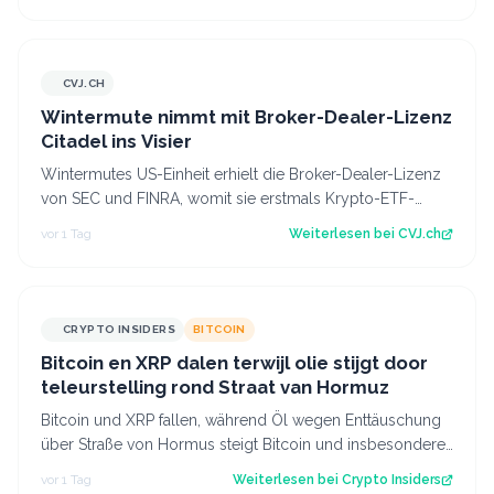
CVJ.CH
CVJ.CH
Wintermute nimmt mit Broker-Dealer-Lizenz
Citadel ins Visier
Wintermutes US-Einheit erhielt die Broker-Dealer-Lizenz
von SEC und FINRA, womit sie erstmals Krypto-ETF-
Anteile abwickeln darf. Der Artikel…
vor 1 Tag
Weiterlesen bei
CVJ.ch
CRYPTO INSIDERS
BITCOIN
Bitcoin en XRP dalen terwijl olie stijgt door
teleurstelling rond Straat van Hormuz
Bitcoin und XRP fallen, während Öl wegen Enttäuschung
über Straße von Hormus steigt Bitcoin und insbesondere
Altcoins wie XRP und Solana hab…
vor 1 Tag
Weiterlesen bei
Crypto Insiders