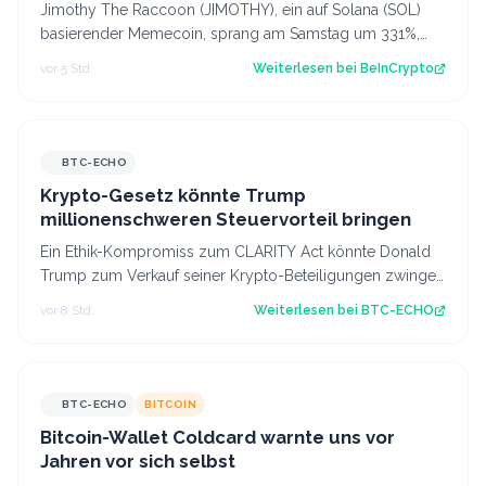
Jimothy The Raccoon (JIMOTHY), ein auf Solana (SOL)
basierender Memecoin, sprang am Samstag um 331%,
nachdem Elon Musk ein Waschbär-Video au…
vor 5 Std.
Weiterlesen bei
BeInCrypto
BTC-ECHO
Krypto-Gesetz könnte Trump
millionenschweren Steuervorteil bringen
Ein Ethik-Kompromiss zum CLARITY Act könnte Donald
Trump zum Verkauf seiner Krypto-Beteiligungen zwingen
– und zugleich einen erheblichen St…
vor 8 Std.
Weiterlesen bei
BTC-ECHO
BTC-ECHO
BITCOIN
Bitcoin-Wallet Coldcard warnte uns vor
Jahren vor sich selbst