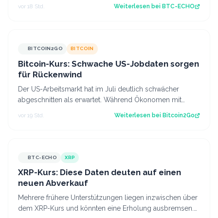
in Aktien, Optionen und Krypt…
vor 18 Std.
Weiterlesen bei
BTC-ECHO
BITCOIN2GO
BITCOIN
Bitcoin-Kurs: Schwache US-Jobdaten sorgen
für Rückenwind
Der US-Arbeitsmarkt hat im Juli deutlich schwächer
abgeschnitten als erwartet. Während Ökonomen mit
einem Stellenaufbau gerechnet hatten, gi…
vor 19 Std.
Weiterlesen bei
Bitcoin2Go
BTC-ECHO
XRP
XRP-Kurs: Diese Daten deuten auf einen
neuen Abverkauf
Mehrere frühere Unterstützungen liegen inzwischen über
dem XRP-Kurs und könnten eine Erholung ausbremsen.