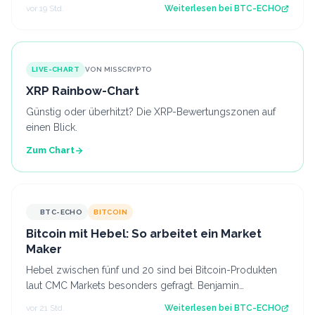
Nun kommt es darauf an, ob diese Z…
vor 19 Std.
Weiterlesen bei
BTC-ECHO
LIVE-CHART
VON MISSCRYPTO
XRP Rainbow-Chart
Günstig oder überhitzt? Die XRP-Bewertungszonen auf
einen Blick.
Zum Chart
BTC-ECHO
BITCOIN
Bitcoin mit Hebel: So arbeitet ein Market
Maker
Hebel zwischen fünf und 20 sind bei Bitcoin-Produkten
laut CMC Markets besonders gefragt. Benjamin
Kämmerer, Trading-Experte bei der Handels…
vor 21 Std.
Weiterlesen bei
BTC-ECHO