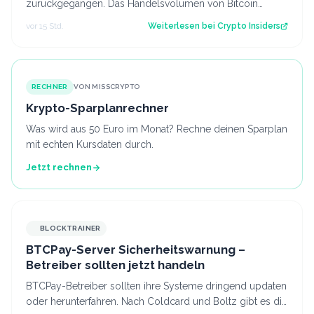
zurückgegangen. Das Handelsvolumen von Bitcoin
befindet sich inzwischen auf einem ähnlichen Niveau w…
vor 15 Std.
Weiterlesen bei
Crypto Insiders
RECHNER
VON MISSCRYPTO
Krypto-Sparplanrechner
Was wird aus 50 Euro im Monat? Rechne deinen Sparplan
mit echten Kursdaten durch.
Jetzt rechnen
BLOCKTRAINER
BTCPay-Server Sicherheitswarnung –
Betreiber sollten jetzt handeln
BTCPay-Betreiber sollten ihre Systeme dringend updaten
oder herunterfahren. Nach Coldcard und Boltz gibt es die