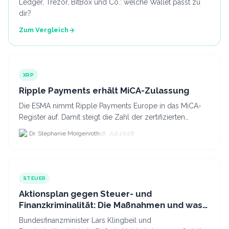
Ledger, Trezor, BitBox und Co.: welche Wallet passt zu
dir?
Zum Vergleich
XRP
Ripple Payments erhält MiCA-Zulassung
Die ESMA nimmt Ripple Payments Europe in das MiCA-
Register auf. Damit steigt die Zahl der zertifizierten
Kryptodienstleister in der EU auf 294 Unternehmen, was.
Dr. Stephanie Morgenroth
18. Jul 2026
STEUER
Aktionsplan gegen Steuer- und
Finanzkriminalität: Die Maßnahmen und was
sie für Krypto bedeuten
Bundesfinanzminister Lars Klingbeil und