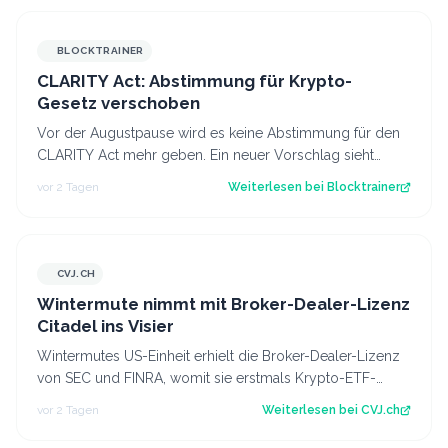
BLOCKTRAINER
CLARITY Act: Abstimmung für Krypto-
Gesetz verschoben
Vor der Augustpause wird es keine Abstimmung für den
CLARITY Act mehr geben. Ein neuer Vorschlag sieht
derweil vor, dass Trump bestimmte Kry…
vor 2 Tagen
Weiterlesen bei
Blocktrainer
CVJ.CH
CVJ.CH
Wintermute nimmt mit Broker-Dealer-Lizenz
Citadel ins Visier
Wintermutes US-Einheit erhielt die Broker-Dealer-Lizenz
von SEC und FINRA, womit sie erstmals Krypto-ETF-
Anteile abwickeln darf. Der Artikel…
vor 2 Tagen
Weiterlesen bei
CVJ.ch