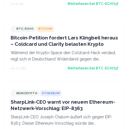
August Zeit, ihre gesperrten To…
vor 9 Std.
Weiterlesen bei
BTC-ECHO
BTC-ECHO
BITCOIN
Bitcoin-Petition fordert Lars Klingbeil heraus
– Coldcard und Clarity belasten Krypto
Während der Krypto-Space den Coldcard-Hack verdaut,
regt sich in Deutschland Widerstand gegen die
Abschaffung der Krypto-Haltefrist. Source:…
vor 10 Std.
Weiterlesen bei
BTC-ECHO
BEINCRYPTO
ETHEREUM
SharpLink-CEO warnt vor neuem Ethereum-
Netzwerk-Vorschlag: EIP-8363
SharpLink-CEO Joseph Chalom äußert sich gegen EIP-
8363. Dieser Ethereum-Vorschlag würde die