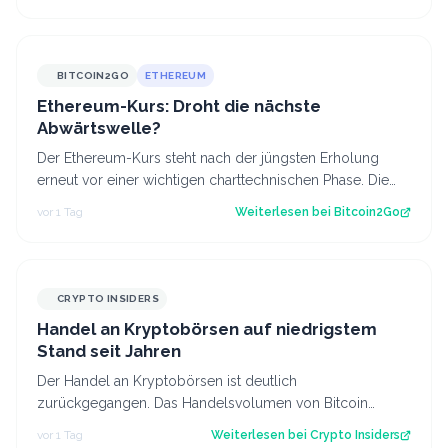
BITCOIN2GO
ETHEREUM
Ethereum-Kurs: Droht die nächste
Abwärtswelle?
Der Ethereum-Kurs steht nach der jüngsten Erholung
erneut vor einer wichtigen charttechnischen Phase. Die
aktuelle Struktur wirft die Frage…
vor 1 Tag
Weiterlesen bei
Bitcoin2Go
CRYPTO INSIDERS
Handel an Kryptobörsen auf niedrigstem
Stand seit Jahren
Der Handel an Kryptobörsen ist deutlich
zurückgegangen. Das Handelsvolumen von Bitcoin
befindet sich inzwischen auf einem ähnlichen Niveau w…
vor 1 Tag
Weiterlesen bei
Crypto Insiders