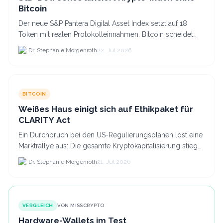
Bitcoin
Der neue S&P Pantera Digital Asset Index setzt auf 18
Token mit realen Protokolleinnahmen. Bitcoin scheidet
aufgrund fehlender Erträge für Halter aus dem.
Dr. Stephanie Morgenroth
22. Jul 2026
BITCOIN
Weißes Haus einigt sich auf Ethikpaket für
CLARITY Act
Ein Durchbruch bei den US-Regulierungsplänen löst eine
Marktrallye aus: Die gesamte Kryptokapitalisierung stieg
am 21.
Dr. Stephanie Morgenroth
21. Jul 2026
VERGLEICH
VON MISSCRYPTO
Hardware-Wallets im Test