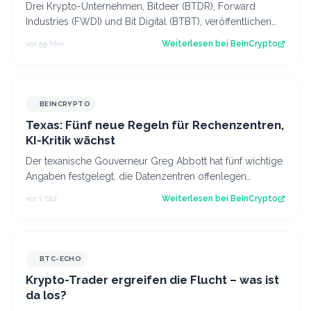
im Blick behalten
Drei Krypto-Unternehmen, Bitdeer (BTDR), Forward
Industries (FWDI) und Bit Digital (BTBT), veröffentlichen
diese Woche ihre Quartalsergebnis…
vor 55 Min.
Weiterlesen bei
BeInCrypto
BEINCRYPTO
Texas: Fünf neue Regeln für Rechenzentren,
KI-Kritik wächst
Der texanische Gouverneur Greg Abbott hat fünf wichtige
Angaben festgelegt, die Datenzentren offenlegen
müssen, um an das Stromnetz des Bund…
vor 1 Std.
Weiterlesen bei
BeInCrypto
BTC-ECHO
Krypto-Trader ergreifen die Flucht – was ist
da los?