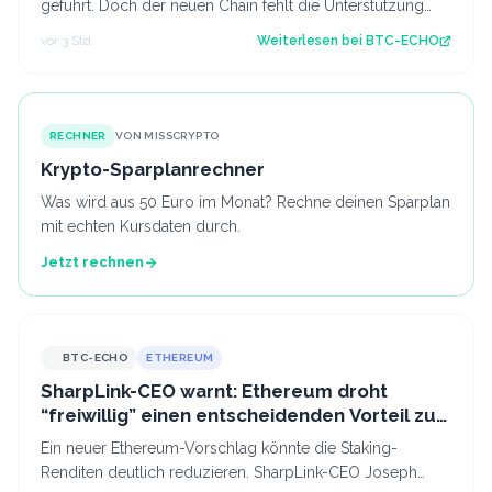
geführt. Doch der neuen Chain fehlt die Unterstützung
der Miner. Bereits kurz nach dem F…
vor 3 Std.
Weiterlesen bei
BTC-ECHO
RECHNER
VON MISSCRYPTO
Krypto-Sparplanrechner
Was wird aus 50 Euro im Monat? Rechne deinen Sparplan
mit echten Kursdaten durch.
Jetzt rechnen
BTC-ECHO
ETHEREUM
SharpLink-CEO warnt: Ethereum droht
“freiwillig” einen entscheidenden Vorteil zu
verlieren
Ein neuer Ethereum-Vorschlag könnte die Staking-
Renditen deutlich reduzieren. SharpLink-CEO Joseph