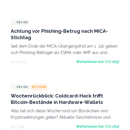
CVJ.CH
CVJ.CH
Achtung vor Phishing-Betrug nach MiCA-
Stichtag
Seit dem Ende der MiCA-Übergangsfrist am 1. Juli geben
sich Phishing-Betrüger als ESMA oder AMF aus und
fordern Krypto-Transfers. Der Artike…
vor 23 Std.
Weiterlesen bei
CVJ.ch
CVJ.CH
BITCOIN
CVJ.CH
Wochenrückblick: Coldcard-Hack trifft
Bitcoin-Bestände in Hardware-Wallets
Was hat sich diese Woche rund um Blockchain und
Kryptowährungen getan? Aktuelle Geschehnisse und
Hintergrundberichte im Wochenrückblick. Der…
vor 1 Tag
Weiterlesen bei
CVJ.ch