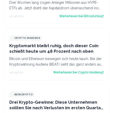
Drei Wochen lang zogen Anleger Millionen aus HYPE-
ETFs ab. Jetzt dreht der Kapitalstrom überraschend ins
Plus. Für Hyperliquid könnte damit…
vor 48 Min.
Weiterlesen bei
Bitcoin2Go
CRYPTO INSIDERS
Kryptomarkt bleibt ruhig, doch dieser Coin
schießt heute um 48 Prozent nach oben
Bitcoin und Ethereum bewegen sich heute kaum. Bei der
Kryptowährung Audiera (BEAT) sieht das ganz anders aus:
Der Kurs ist innerhalb von 24…
vor 55 Min.
Weiterlesen bei
Crypto Insiders
BEINCRYPTO
Drei Krypto-Gewinne: Diese Unternehmen
sollten Sie nach Verlusten im ersten Quartal