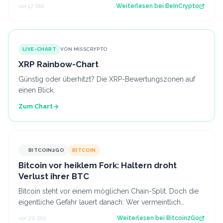
Belohnungen für Validatoren anteilig verbrennen,…
vor 17 Std.
Weiterlesen bei
BeInCrypto
LIVE-CHART
VON MISSCRYPTO
XRP Rainbow-Chart
Günstig oder überhitzt? Die XRP-Bewertungszonen auf
einen Blick.
Zum Chart
BITCOIN2GO
BITCOIN
Bitcoin vor heiklem Fork: Haltern droht
Verlust ihrer BTC
Bitcoin steht vor einem möglichen Chain-Split. Doch die
eigentliche Gefahr lauert danach: Wer vermeintlich
kostenlose Fork-Coins verkauft, k…
vor 20 Std.
Weiterlesen bei
Bitcoin2Go