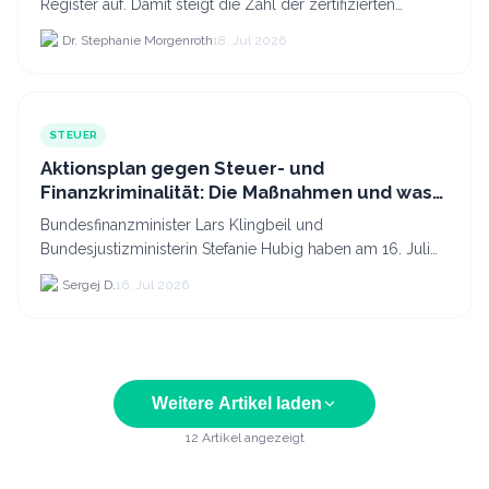
Register auf. Damit steigt die Zahl der zertifizierten
Kryptodienstleister in der EU auf 294 Unternehmen, was.
Dr. Stephanie Morgenroth
18. Jul 2026
STEUER
Aktionsplan gegen Steuer- und
Finanzkriminalität: Die Maßnahmen und was
sie für Krypto bedeuten
Bundesfinanzminister Lars Klingbeil und
Bundesjustizministerin Stefanie Hubig haben am 16. Juli
2026 einen gemeinsamen Aktionsplan gegen Steuer- und
Sergej D.
16. Jul 2026
Finanzkrimi...
Weitere Artikel laden
12
Artikel angezeigt