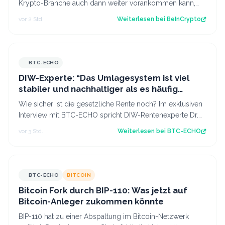
Krypto-Branche auch dann weiter vorankommen kann,
wenn der CLARITY Act, das Gesetz, das US…
vor 2 Std.
Weiterlesen bei
BeInCrypto
BTC-ECHO
DIW-Experte: “Das Umlagesystem ist viel
stabiler und nachhaltiger als es häufig
dargestellt wird”
Wie sicher ist die gesetzliche Rente noch? Im exklusiven
Interview mit BTC-ECHO spricht DIW-Rentenexperte Dr.
Johannes Geyer über die Zukunf…
vor 3 Std.
Weiterlesen bei
BTC-ECHO
BTC-ECHO
BITCOIN
Bitcoin Fork durch BIP-110: Was jetzt auf
Bitcoin-Anleger zukommen könnte
BIP-110 hat zu einer Abspaltung im Bitcoin-Netzwerk