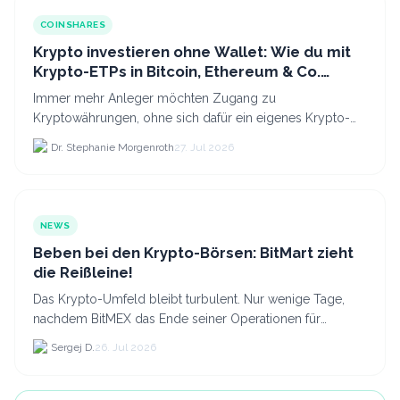
COINSHARES
Krypto investieren ohne Wallet: Wie du mit
Krypto-ETPs in Bitcoin, Ethereum & Co.
anlegst
Immer mehr Anleger möchten Zugang zu
Kryptowährungen, ohne sich dafür ein eigenes Krypto-
Wallet einrichten zu müssen. Dazu kommt, dass viele
Dr. Stephanie Morgenroth
27. Jul 2026
nicht nur Bitcoin h...
NEWS
Beben bei den Krypto-Börsen: BitMart zieht
die Reißleine!
Das Krypto-Umfeld bleibt turbulent. Nur wenige Tage,
nachdem BitMEX das Ende seiner Operationen für
September 2026 bekannt gegeben hat, zieht nun die
Sergej D.
26. Jul 2026
nächste gr...