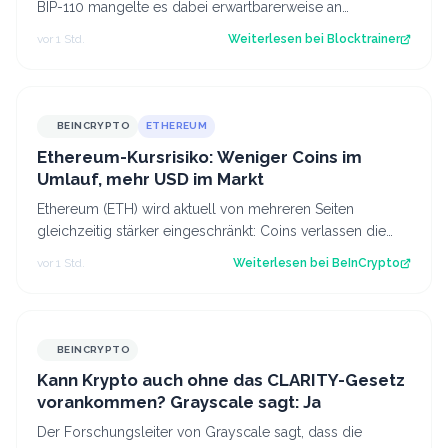
BIP-110 mangelte es dabei erwartbarerweise an
Unterstützung der Miner, weshalb es ges…
vor 1 Std.
Weiterlesen bei
Blocktrainer
BEINCRYPTO
ETHEREUM
Ethereum-Kursrisiko: Weniger Coins im
Umlauf, mehr USD im Markt
Ethereum (ETH) wird aktuell von mehreren Seiten
gleichzeitig stärker eingeschränkt: Coins verlassen die
Börsen, Staking saugt das Angebot au…
vor 1 Std.
Weiterlesen bei
BeInCrypto
BEINCRYPTO
Kann Krypto auch ohne das CLARITY-Gesetz
vorankommen? Grayscale sagt: Ja
Der Forschungsleiter von Grayscale sagt, dass die