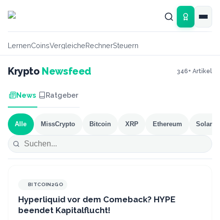
Zum Hauptinhalt springen
Lernen
Coins
Vergleiche
Rechner
Steuern
Krypto
Newsfeed
346
+ Artikel
News
Ratgeber
Alle
MissCrypto
Bitcoin
XRP
Ethereum
Solana
BITCOIN2GO
Hyperliquid vor dem Comeback? HYPE
beendet Kapitalflucht!