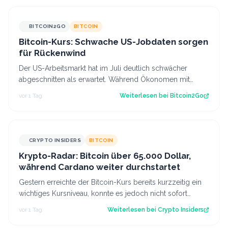
BITCOIN2GO
BITCOIN
Bitcoin-Kurs: Schwache US-Jobdaten sorgen
für Rückenwind
Der US-Arbeitsmarkt hat im Juli deutlich schwächer
abgeschnitten als erwartet. Während Ökonomen mit
einem Stellenaufbau gerechnet hatten, gi…
vor 1 Tag
Weiterlesen bei
Bitcoin2Go
CRYPTO INSIDERS
BITCOIN
Krypto-Radar: Bitcoin über 65.000 Dollar,
während Cardano weiter durchstartet
Gestern erreichte der Bitcoin-Kurs bereits kurzzeitig ein
wichtiges Kursniveau, konnte es jedoch nicht sofort
überwinden. Heute scheinen neu…
vor 1 Tag
Weiterlesen bei
Crypto Insiders