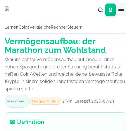
Zum Hauptinhalt springen
Lernen
Coins
Vergleiche
Rechner
Steuern
Vermögensaufbau: der
Lexikon-Grafik
Marathon zum Wohlstand
Warum echter Vermögensaufbau auf Geduld, einer
hohen Sparquote und breiter Streuung beruht statt auf
heißen Coin-Wetten und welche kleine, bewusste Rolle
Krypto in einem soliden, langfristigen Vermögensaufbau
spielen sollte
|
2
Min. Lesezeit
|
2026-07-29
Fortgeschritten
Investieren
📖
Definition