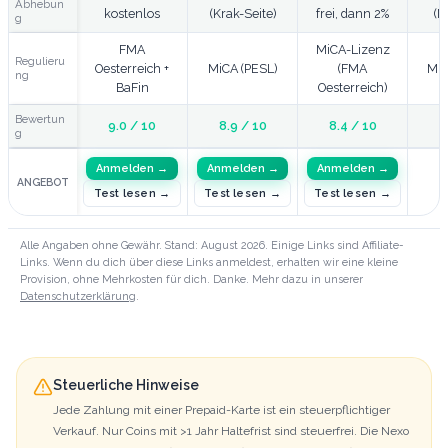
Abhebun
kostenlos
(Krak-Seite)
frei, dann 2%
(M
g
FMA
MiCA-Lizenz
Regulieru
Oesterreich +
MiCA (PESL)
(FMA
MiC
ng
BaFin
Oesterreich)
Bewertun
9.0
/ 10
8.9
/ 10
8.4
/ 10
8
g
Anmelden
→
Anmelden
→
Anmelden
→
ANGEBOT
Test lesen →
Test lesen →
Test lesen →
Alle Angaben ohne Gewähr. Stand:
August 2026
. Einige Links sind Affiliate-
Links. Wenn du dich über diese Links anmeldest, erhalten wir eine kleine
Provision, ohne Mehrkosten für dich. Danke. Mehr dazu in unserer
Datenschutzerklärung
.
Steuerliche Hinweise
Jede Zahlung mit einer Prepaid-Karte ist ein steuerpflichtiger
Verkauf. Nur Coins mit >1 Jahr Haltefrist sind steuerfrei. Die Nexo