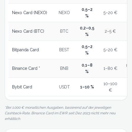
0,5–2
Nexo Card (NEXO)
NEXO
5–20 €
Loy
%
0,2–0,5
B
Nexo Card (BTC)
BTC
2–5 €
%
0,5–2
Bitpanda Card
BEST
5–20 €
%
0,1–8
BNB
Binance Card *
BNB
1–80 €
%
10–100
Bybit Card
USDT
1–10 %
1 
€
*Bei 1.000 € monatlichen Ausgaben, basierend auf der jeweiligen
Cashback-Rate. Binance Card im EWR seit Dez 2023 nicht mehr neu
erhältlich.