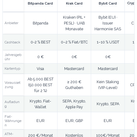
Crypt
Bitpanda Card
Krak Card
Bybit Card
Krypto-Kreditkarten Vergleich: Cashback, Gebuehren, Regul
Kraken (PIL +
Bybit (EU) ·
Anbieter
Bitpanda
PESL) · UAB
Issuer
Cr
Monavate
Harmoniie SAS
0-2 % BEST
0–2 % Fiat/BTC
1–10 % USDT
1–
Cashback
Jahresgeb
0 €
0€
0€
ühr
Kartentyp
Visa
Mastercard
Mastercard
Ab 5.000 BEST
≥ 200 €
Kein Staking
Vorausset
(50.000 BEST
CRO
zung
Guthaben
(VIP-Level)
für 2 %)
Krypto, Fiat-
SEPA, Krypto,
Kry
Aufladun
Krypto, SEPA
g
Wallet
Apple Pay
Fiat-
EUR
EUR, GBP
EUR
E
Währunge
n
ATM-
200 €/Monat
Kostenlos
100€/Monat
200