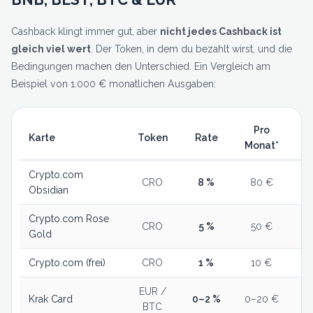
Cashback klingt immer gut, aber
nicht jedes Cashback ist
gleich viel wert
. Der Token, in dem du bezahlt wirst, und die
Bedingungen machen den Unterschied. Ein Vergleich am
Beispiel von 1.000 € monatlichen Ausgaben:
Pro
Karte
Token
Rate
Monat*
Crypto.com
CRO
8 %
80 €
Obsidian
Crypto.com Rose
CRO
5 %
50 €
$
Gold
Crypto.com (frei)
CRO
1 %
10 €
EUR /
Krak Card
0–2 %
0–20 €
BTC