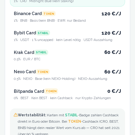
1
% ·
CRO
· Midnight Blue (kein Staking)
120
€/J
Binance Card
TOKEN
1
% ·
BNB
· Basis (kein BNB) · EWR: nur Bestand
120
€/J
Bybit Card
STABIL
1
% ·
USDT
· 1 % uncapped · kein Level nötig · USDT-Auszahlung
60
€/J
Krak Card
STABIL
0.5
% ·
EUR / BTC
60
€/J
Nexo Card
TOKEN
0.5
% ·
NEXO
· Base (kein NEXO-Holding) · NEXO-Auszahlung
0
€/J
Bitpanda Card
TOKEN
0
% ·
BEST
· Kein BEST · kein Cashback · nur Krypto-Zahlungen
Wertstabilität:
Karten mit
STABIL
-Badge zahlen Cashback
direkt in Euro oder Bitcoin. Bei
TOKEN
-Cashback (CRO, BEST,
BNB) hängt dein realer Wert vom Kurs ab — CRO hat seit 2021
über 90 % verloren.