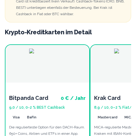
Card ist kreditbasiert (kein Verkauf). Cashback-Tokens (CRO, BNB,
BEST) unterliegen ebenfalls der Besteuerung. Bei Krak ist
Cashback in Fiat oder BTC wählbar.
Krypto-Kreditkarten im Detail
Bitpanda Card
Krak Card
0 € / Jahr
9,0
/ 10,
0-2 % BEST
Cashback
8,9
/ 10,
0–2 % Fiat/B
Visa
BaFin
Mastercard
MiCA
Die regulierteste Option für den DACH-Raum.
MiCA-regulierte Masterca
650+ Coins, Aktien und ETFs in einer App.
Kraken mit IBAN-Konto,