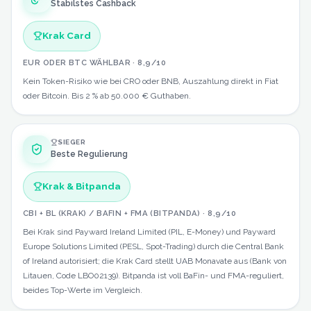
Stabilstes Cashback
Krak Card
EUR ODER BTC WÄHLBAR
·
8,9
/10
Kein Token-Risiko wie bei CRO oder BNB, Auszahlung direkt in Fiat
oder Bitcoin. Bis 2 % ab 50.000 € Guthaben.
SIEGER
Beste Regulierung
Krak & Bitpanda
CBI + BL (KRAK) / BAFIN + FMA (BITPANDA)
·
8,9
/10
Bei Krak sind Payward Ireland Limited (PIL, E-Money) und Payward
Europe Solutions Limited (PESL, Spot-Trading) durch die Central Bank
of Ireland autorisiert; die Krak Card stellt UAB Monavate aus (Bank von
Litauen, Code LBO02139). Bitpanda ist voll BaFin- und FMA-reguliert,
beides Top-Werte im Vergleich.