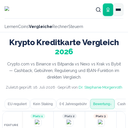
Zum Hauptinhalt springen
Lernen
Coins
Vergleiche
Rechner
Steuern
Krypto Kreditkarte Vergleich
2026
Crypto.com vs Binance vs Bitpanda vs Nexo vs Krak vs Bybit
— Cashback, Gebühren, Regulierung und IBAN-Funktion im
direkten Vergleich.
Zuletzt geprüft:
16. Juli 2026
· Geprüft von
Dr. Stephanie Morgenroth
EU-reguliert
Kein Staking
0 € Jahresgebühr
Bewertung
↓
Cashb
Platz 1
Platz 2
Platz 3
FEATURE