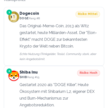
1
Dogecoin
Risiko:
Mittel
DOGE
Rang
#8
Das Original-Meme-Coin, 2013 als Witz
gestartet, heute Milliarden-Asset. Der "Elon-
Effekt" macht DOGE zur bekanntesten
Krypto der Welt neben Bitcoin.
Echte Nutzung (Trinkgelder, Tesla), Community stark, aber
kein Angebotslimit.
2
Shiba Inu
Risiko:
Hoch
SHIB
Rang
#15
Gestartet 2020 als "DOGE Killer". Heute
Ökosystem mit Shibarium L2, eigener DEX
und Burn-Mechanismus zur
Angebotsreduktion.