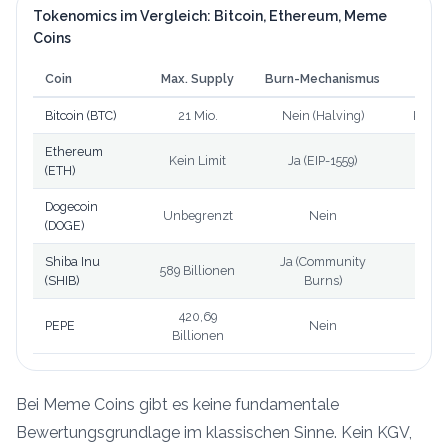
Tokenomics im Vergleich: Bitcoin, Ethereum, Meme
Coins
Coin
Max. Supply
Burn-Mechanismus
Bew
Bitcoin (BTC)
21 Mio.
Nein (Halving)
Knapp
Ethereum
Kein Limit
Ja (EIP-1559)
Util
(ETH)
Dogecoin
Comm
Unbegrenzt
Nein
(DOGE)
Shiba Inu
Ja (Community
Sp
589 Billionen
(SHIB)
Burns)
420,69
PEPE
Nein
Rein
Billionen
Bei Meme Coins gibt es keine fundamentale
Bewertungsgrundlage im klassischen Sinne. Kein KGV,