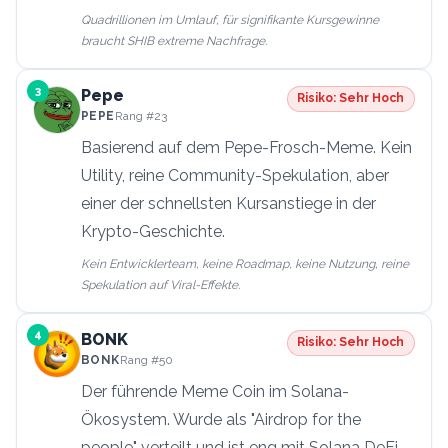
Quadrillionen im Umlauf, für signifikante Kursgewinne
braucht SHIB extreme Nachfrage.
3
Pepe
Risiko:
Sehr Hoch
PEPE
Rang
#23
Basierend auf dem Pepe-Frosch-Meme. Kein
Utility, reine Community-Spekulation, aber
einer der schnellsten Kursanstiege in der
Krypto-Geschichte.
Kein Entwicklerteam, keine Roadmap, keine Nutzung, reine
Spekulation auf Viral-Effekte.
4
BONK
Risiko:
Sehr Hoch
BONK
Rang
#50
Der führende Meme Coin im Solana-
Ökosystem. Wurde als "Airdrop for the
people" verteilt und ist eng mit Solana DeFi