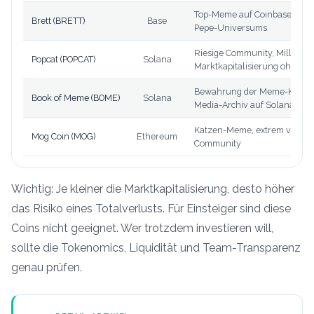
Top-Meme auf Coinbase-Chain
Brett (BRETT)
Base
Pepe-Universums
Riesige Community, Milliarde
Popcat (POPCAT)
Solana
Marktkapitalisierung ohne tec
Bewahrung der Meme-Kultur a
Book of Meme (BOME)
Solana
Media-Archiv auf Solana
Katzen-Meme, extrem volatil
Mog Coin (MOG)
Ethereum
Community
Wichtig: Je kleiner die Marktkapitalisierung, desto höher
das Risiko eines Totalverlusts. Für Einsteiger sind diese
Coins nicht geeignet. Wer trotzdem investieren will,
sollte die Tokenomics, Liquidität und Team-Transparenz
genau prüfen.