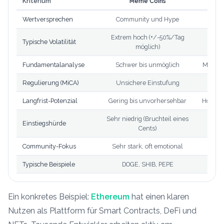
Kriterium
Meme Coins
Wertversprechen
Community und Hype
Tec
Extrem hoch (+/-50%/Tag
Typische Volatilität
Hoch
möglich)
Fundamentalanalyse
Schwer bis unmöglich
Möglich
Regulierung (MiCA)
Unsichere Einstufung
Kl
Langfrist-Potenzial
Gering bis unvorhersehbar
Höher w
Sehr niedrig (Bruchteil eines
Einstiegshürde
Cents)
Community-Fokus
Sehr stark, oft emotional
Vorh
Typische Beispiele
DOGE, SHIB, PEPE
ETH
Ein konkretes Beispiel:
Ethereum
hat einen klaren
Nutzen als Plattform für Smart Contracts, DeFi und