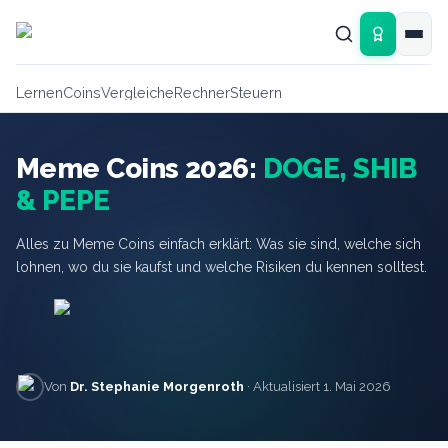
Zum Hauptinhalt springen
Lernen
Coins
Vergleiche
Rechner
Steuern
Meme Coins 2026:
DOGE, SHIB
& PEPE
Alles zu Meme Coins einfach erklärt: Was sie sind, welche sich
lohnen, wo du sie kaufst und welche Risiken du kennen solltest.
Von
Dr. Stephanie Morgenroth
· Aktualisiert 1. Mai 2026