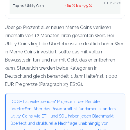
ETH: -82% im 2
Top-10 Utility Coin
-60 % bis -75 %
C
Über 90 Prozent aller neuen Meme Coins verlieren
innerhalb von 12 Monaten ihren gesamten Wert. Bei
Utility Coins liegt die Überlebensrate deutlich höher. Wer
in Meme Coins investiert, sollte das mit vollem
Bewusstsein tun, und nur mit Geld, das er entbehren
kann. Steuerlich werden beide Kategorien in
Deutschland gleich behandelt: 1 Jahr Haltefrist, 1.000
EUR Freigrenze (Paragraph 23 EStG).
DOGE hat viele „seriöse" Projekte in der Rendite
übertroffen. Aber das Risikoprofil ist fundamental anders.
Utility Coins wie ETH und SOL haben jeden Bärenmarkt
überlebt und strukturelle Nachfrage unabhängig von