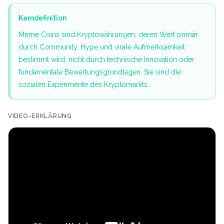
Kerndefinition
Meme Coins sind Kryptowährungen, deren Wert primär
durch Community, Hype und virale Aufmerksamkeit
bestimmt wird, nicht durch technische Innovation oder
fundamentale Bewertungsgrundlagen. Sie sind die
sozialen Experimente des Kryptomarkts.
VIDEO-ERKLÄRUNG