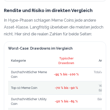
Rendite und Risiko im direkten Vergleich
In Hype-Phasen schlagen Meme Coins jede andere
Asset-Klasse. Langfristig überleben die meisten jedoch
nicht. Hier sind die realen Zahlen für beide Seiten:
Worst-Case: Drawdowns im Vergleich
Typischer
Kategorie
Anmerk
Drawdown
Durchschnittlicher Meme
Totalverlus
-95 % bis -100 %
Coin
R
Vom AT
Top-10 Meme Coin
-70 % bis -90 %
Bärenm
Durchschnittlicher Utility
Bärenma
-50 % bis -85 %
Coin
Korre