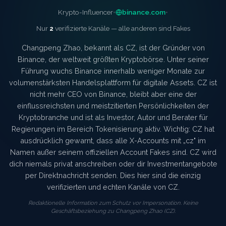
•
•
Krypto-Influencer
binance.com
Nur
2
verifizierte Kanäle — alle anderen sind Fakes
Changpeng Zhao, bekannt als CZ, ist der Gründer von
Binance, der weltweit größten Kryptobörse. Unter seiner
Führung wuchs Binance innerhalb weniger Monate zur
volumenstärksten Handelsplattform für digitale Assets. CZ ist
nicht mehr CEO von Binance, bleibt aber eine der
einflussreichsten und meistzitierten Persönlichkeiten der
Kryptobranche und ist als Investor, Autor und Berater für
Regierungen im Bereich Tokenisierung aktiv. Wichtig: CZ hat
ausdrücklich gewarnt, dass alle X-Accounts mit „cz" im
Namen außer seinem offiziellen Account Fakes sind. CZ wird
dich niemals privat anschreiben oder dir Investmentangebote
per Direktnachricht senden. Dies hier sind die einzig
verifizierten und echten Kanäle von CZ.
Redaktionelle Information zum Schutz vor Impersonation. Keine
Geschäftsbeziehung zu
Changpeng Zhao (CZ)
.