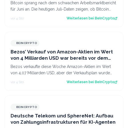
letzten Mal?
Bitcoin sprang nach dem schwachen Arbeitsmarktbericht
für Juni an. Die heutigen Juli-Daten zeigen, ob Bitcoin
diese Reaktion wiederholt oder…
vor 4 Std.
Weiterlesen bei
BeInCrypto
BEINCRYPTO
Bezos’ Verkauf von Amazon-Aktien im Wert
von 4 Milliarden USD war bereits vor dem
starken Quartalsergebnis geplant
Bezos verkaufte diese Woche Amazon-Aktien im Wert
von 4,07 Milliarden USD, aber der Verkaufsplan wurde
bereits acht Monate vor dem Gewinnspr…
vor 4 Std.
Weiterlesen bei
BeInCrypto
BEINCRYPTO
Deutsche Telekom und SphereNet: Aufbau
von Zahlungsinfrastrukturen für KI-Agenten