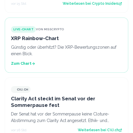
seit fast einer Woche keimt ne…
vor 15 Std.
Weiterlesen bei
Crypto Insiders
LIVE-CHART
VON MISSCRYPTO
XRP Rainbow-Chart
Günstig oder überhitzt? Die XRP-Bewertungszonen auf
einen Blick.
Zum Chart
CVJ.CH
CVJ.CH
Clarity Act steckt im Senat vor der
Sommerpause fest
Der Senat hat vor der Sommerpause keine Cloture-
Abstimmung zum Clarity Act angesetzt. Ethik- und
Geldwäsche-Fragen bleiben ungelöst. Der Art…
vor 16 Std.
Weiterlesen bei
CVJ.ch