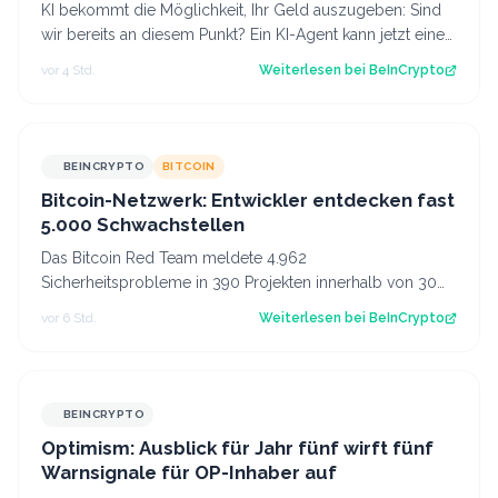
KI bekommt die Möglichkeit, Ihr Geld auszugeben: Sind
wir bereits an diesem Punkt? Ein KI-Agent kann jetzt einen
Flug buchen, Software verlä…
vor 4 Std.
Weiterlesen bei
BeInCrypto
BEINCRYPTO
BITCOIN
Bitcoin-Netzwerk: Entwickler entdecken fast
5.000 Schwachstellen
Das Bitcoin Red Team meldete 4.962
Sicherheitsprobleme in 390 Projekten innerhalb von 30
Stunden nach dem Coldcard-Hack. Der Beitrag Bitcoin…
vor 6 Std.
Weiterlesen bei
BeInCrypto
BEINCRYPTO
Optimism: Ausblick für Jahr fünf wirft fünf
Warnsignale für OP-Inhaber auf