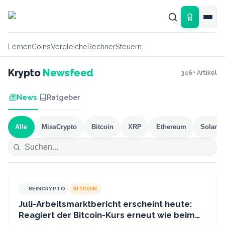
Zum Hauptinhalt springen
Lernen
Coins
Vergleiche
Rechner
Steuern
Krypto
Newsfeed
346
+ Artikel
News
Ratgeber
Alle
MissCrypto
Bitcoin
XRP
Ethereum
Solana
BEINCRYPTO
BITCOIN
Juli-Arbeitsmarktbericht erscheint heute:
Reagiert der Bitcoin-Kurs erneut wie beim