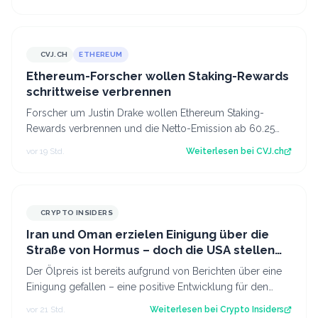
CVJ.CH
ETHEREUM
CVJ.CH
Ethereum-Forscher wollen Staking-Rewards
schrittweise verbrennen
Forscher um Justin Drake wollen Ethereum Staking-
Rewards verbrennen und die Netto-Emission ab 60.25
Mio. ETH auf null senken. Der Artikel Et…
vor 19 Std.
Weiterlesen bei
CVJ.ch
CRYPTO INSIDERS
Iran und Oman erzielen Einigung über die
Straße von Hormus – doch die USA stellen
sich quer
Der Ölpreis ist bereits aufgrund von Berichten über eine
Einigung gefallen – eine positive Entwicklung für den
Kryptomarkt.
vor 21 Std.
Weiterlesen bei
Crypto Insiders