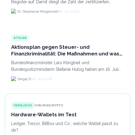
Register auf. Damit steigt die Zahl der zertifizierten
Kryptodienstleister in der EU auf 294 Unternehmen, was.
Dr. Stephanie Morgenroth
18. Jul 2026
STEUER
Aktionsplan gegen Steuer- und
Finanzkriminalität: Die Maßnahmen und was
sie für Krypto bedeuten
Bundesfinanzminister Lars Klingbeil und
Bundesjustizministerin Stefanie Hubig haben am 16. Juli
2026 einen gemeinsamen Aktionsplan gegen Steuer- und
Sergej D.
16. Jul 2026
Finanzkrimi...
VERGLEICH
VON MISSCRYPTO
Hardware-Wallets im Test
Ledger, Trezor, BitBox und Co.: welche Wallet passt zu
dir?