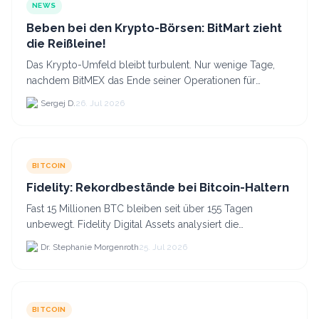
NEWS
Beben bei den Krypto-Börsen: BitMart zieht
die Reißleine!
Das Krypto-Umfeld bleibt turbulent. Nur wenige Tage,
nachdem BitMEX das Ende seiner Operationen für
September 2026 bekannt gegeben hat, zieht nun die
Sergej D.
26. Jul 2026
nächste gr...
BITCOIN
Fidelity: Rekordbestände bei Bitcoin-Haltern
Fast 15 Millionen BTC bleiben seit über 155 Tagen
unbewegt. Fidelity Digital Assets analysiert die
Anlegerüberzeugung trotz Kursverlusten und einem
Dr. Stephanie Morgenroth
25. Jul 2026
BTC-Preis.
BITCOIN