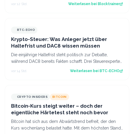
für Profis, die vor dem Coldcard-…
vor 12 Std.
Weiterlesen bei
Blocktrainer
BTC-ECHO
Krypto-Steuer: Was Anleger jetzt über
Haltefrist und DAC8 wissen müssen
Die einjährige Haltefrist steht politisch zur Debatte,
während DAC8 bereits Fakten schafft. Drei Steuerexperten
erklären, was sich für deuts…
vor 14 Std.
Weiterlesen bei
BTC-ECHO
CRYPTO INSIDERS
BITCOIN
Bitcoin-Kurs steigt weiter – doch der
eigentliche Härtetest steht noch bevor
Bitcoin hat sich aus dem Abwärtstrend befreit, der den
Kurs wochenlang belastet hatte. Mit dem höchsten Stand