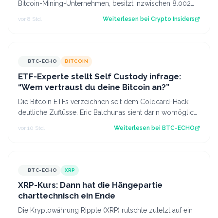
Bitcoin-Mining-Unternehmen, besitzt inzwischen 8.002
Bitcoin im Wert von rund 444 Mi…
vor 8 Std.
Weiterlesen bei
Crypto Insiders
BTC-ECHO
BITCOIN
ETF-Experte stellt Self Custody infrage:
“Wem vertraust du deine Bitcoin an?”
Die Bitcoin ETFs verzeichnen seit dem Coldcard-Hack
deutliche Zuflüsse. Eric Balchunas sieht darin womöglich
einen Vertrauensgewinn. Source:…
vor 10 Std.
Weiterlesen bei
BTC-ECHO
BTC-ECHO
XRP
XRP-Kurs: Dann hat die Hängepartie
charttechnisch ein Ende
Die Kryptowährung Ripple (XRP) rutschte zuletzt auf ein