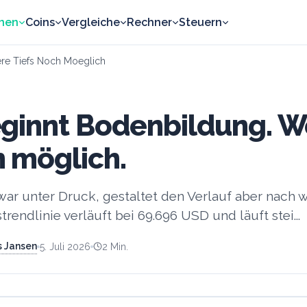
nen
Coins
Vergleiche
Rechner
Steuern
ere Tiefs Noch Moeglich
eginnt Bodenbildung. W
h möglich.
ar unter Druck, gestaltet den Verlauf aber nach wi
rendlinie verläuft bei 69.696 USD und läuft stei...
 Jansen
5. Juli 2026
2
Min.