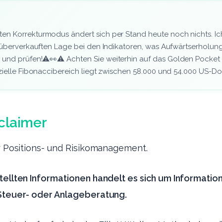
n Korrekturmodus ändert sich per Stand heute noch nichts. Ich
r überverkauften Lage bei den Indikatoren, was Aufwärtserholu
 und prüfen!⚠️👀⚠️ Achten Sie weiterhin auf das Golden Pocket 
zielle Fibonaccibereich liegt zwischen 58.000 und 54.000 US-Dol
claimer
hr Positions- und Risikomanagement.
tellten Informationen handelt es sich um Informatio
 Steuer- oder Anlageberatung.