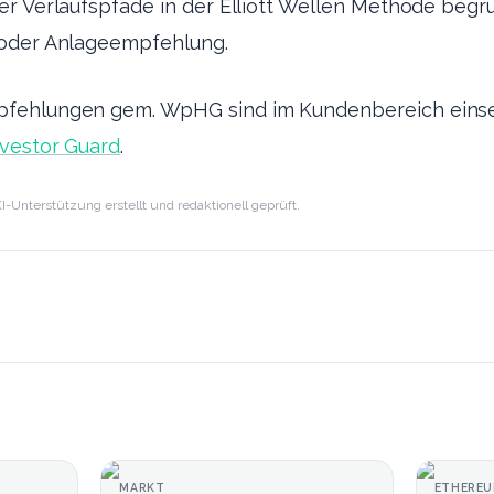
er Verlaufspfade in der Elliott Wellen Methode beg
/oder Anlageempfehlung.
fehlungen gem. WpHG sind im Kundenbereich einse
nvestor Guard
.
I-Unterstützung erstellt und redaktionell geprüft.
MARKT
ETHERE