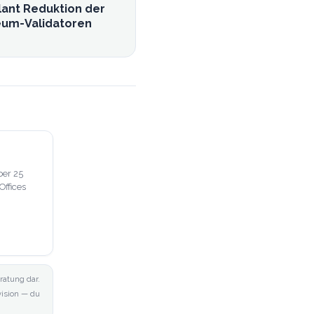
lant Reduktion der
eum-Validatoren
ber 25
Offices
ratung dar.
ovision — du