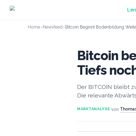
Zum Hauptinhalt springen
Ler
Home
›
Newsfeed
›
Bitcoin Beginnt Bodenbildung Weit
Bitcoin b
Tiefs noc
Der BITCOIN bleibt zw
Die relevante Abwärtst
Thomas
von
MARKTANALYSE