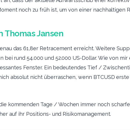
t an, dass der aktuelle Aufwärtsschub eher korrektiv
oment noch zu früh ist, um von einer nachhaltigen R
n Thomas Jansen
genau das 61,8er Retracement erreicht. Weitere Sup
n bei rund 54.000 und 52.000 US-Dollar. Wie von mir 
eressantes Fenster. Ein bedeutendes Tief / Zwischentief
mich absolut nicht überraschen, wenn BTCUSD erste
die kommenden Tage / Wochen immer noch scharfe S
her auf ihr Positions- und Risikomanagement.