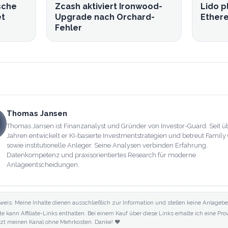
ische
Zcash aktiviert Ironwood-
Lido p
et
Upgrade nach Orchard-
Ether
Fehler
Thomas Jansen
Thomas Jansen ist Finanzanalyst und Gründer von Investor-Guard. Seit ü
Jahren entwickelt er KI-basierte Investmentstrategien und betreut Family 
sowie institutionelle Anleger. Seine Analysen verbinden Erfahrung,
Datenkompetenz und praxisorientiertes Research für moderne
Anlageentscheidungen.
weis: Meine Inhalte dienen ausschließlich zur Information und stellen keine Anlagebe
te kann Affiliate-Links enthalten. Bei einem Kauf über diese Links erhalte ich eine Pr
tzt meinen Kanal ohne Mehrkosten. Danke! ❤️