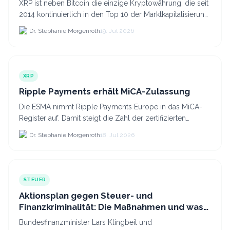
XRP ist neben Bitcoin die einzige Kryptowährung, die seit
2014 kontinuierlich in den Top 10 der Marktkapitalisierung
verblieb.
Dr. Stephanie Morgenroth
19. Jul 2026
XRP
Ripple Payments erhält MiCA-Zulassung
Die ESMA nimmt Ripple Payments Europe in das MiCA-
Register auf. Damit steigt die Zahl der zertifizierten
Kryptodienstleister in der EU auf 294 Unternehmen, was.
Dr. Stephanie Morgenroth
18. Jul 2026
STEUER
Aktionsplan gegen Steuer- und
Finanzkriminalität: Die Maßnahmen und was
sie für Krypto bedeuten
Bundesfinanzminister Lars Klingbeil und