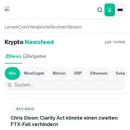
Zum Hauptinhalt springen
Lernen
Coins
Vergleiche
Rechner
Steuern
Krypto
Newsfeed
346
+ Artikel
News
Ratgeber
Alle
MissCrypto
Bitcoin
XRP
Ethereum
Solana
BTC-ECHO
Chris Dixon: Clarity Act könnte einen zweiten
FTX-Fall verhindern