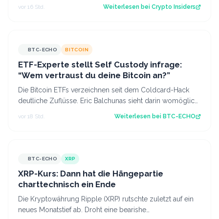
Bitcoin im Wert von rund 444 Mi…
vor 16 Std.
Weiterlesen bei
Crypto Insiders
BTC-ECHO
BITCOIN
ETF-Experte stellt Self Custody infrage:
“Wem vertraust du deine Bitcoin an?”
Die Bitcoin ETFs verzeichnen seit dem Coldcard-Hack
deutliche Zuflüsse. Eric Balchunas sieht darin womöglich
einen Vertrauensgewinn. Source:…
vor 18 Std.
Weiterlesen bei
BTC-ECHO
BTC-ECHO
XRP
XRP-Kurs: Dann hat die Hängepartie
charttechnisch ein Ende
Die Kryptowährung Ripple (XRP) rutschte zuletzt auf ein
neues Monatstief ab. Droht eine bearishe