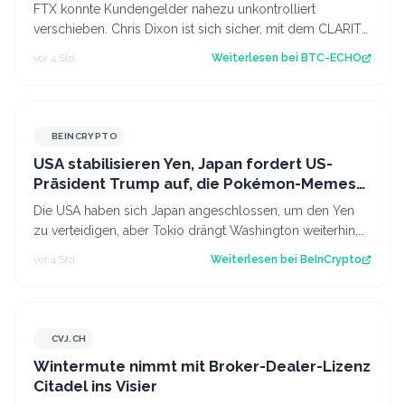
FTX konnte Kundengelder nahezu unkontrolliert
verschieben. Chris Dixon ist sich sicher, mit dem CLARITY
Act wäre sowas nicht mehr möglich. S…
vor 4 Std.
Weiterlesen bei
BTC-ECHO
BEINCRYPTO
USA stabilisieren Yen, Japan fordert US-
Präsident Trump auf, die Pokémon-Memes
zu beenden
Die USA haben sich Japan angeschlossen, um den Yen
zu verteidigen, aber Tokio drängt Washington weiterhin,
seine Mario- und Naruto-Memes zu…
vor 4 Std.
Weiterlesen bei
BeInCrypto
CVJ.CH
CVJ.CH
Wintermute nimmt mit Broker-Dealer-Lizenz
Citadel ins Visier