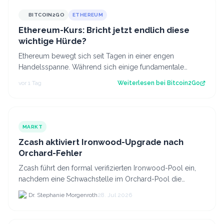
BITCOIN2GO
ETHEREUM
Ethereum-Kurs: Bricht jetzt endlich diese
wichtige Hürde?
Ethereum bewegt sich seit Tagen in einer engen
Handelsspanne. Während sich einige fundamentale
Faktoren zuletzt verbessert haben, fehlt bisl…
vor 1 Tag
Weiterlesen bei
Bitcoin2Go
MARKT
Zcash aktiviert Ironwood-Upgrade nach
Orchard-Fehler
Zcash führt den formal verifizierten Ironwood-Pool ein,
nachdem eine Schwachstelle im Orchard-Pool die
Erstellung gefälschter ZEC-Token ermöglichte.
Dr. Stephanie Morgenroth
28. Jul 2026