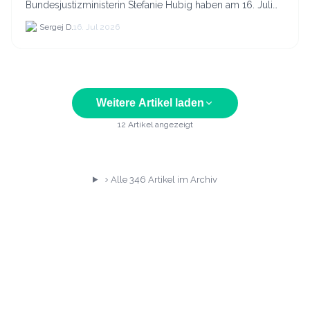
Bundesjustizministerin Stefanie Hubig haben am 16. Juli
2026 einen gemeinsamen Aktionsplan gegen Steuer- und
Sergej D.
16. Jul 2026
Finanzkrimi...
Weitere Artikel laden
12
Artikel angezeigt
Alle
346
Artikel im Archiv