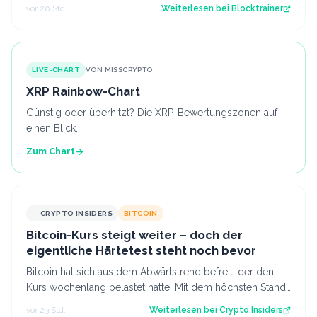
für Profis, die vor dem Coldcard-…
vor 20 Std.
Weiterlesen bei
Blocktrainer
LIVE-CHART
VON MISSCRYPTO
XRP Rainbow-Chart
Günstig oder überhitzt? Die XRP-Bewertungszonen auf
einen Blick.
Zum Chart
CRYPTO INSIDERS
BITCOIN
Bitcoin-Kurs steigt weiter – doch der
eigentliche Härtetest steht noch bevor
Bitcoin hat sich aus dem Abwärtstrend befreit, der den
Kurs wochenlang belastet hatte. Mit dem höchsten Stand
seit fast einer Woche keimt ne…
vor 23 Std.
Weiterlesen bei
Crypto Insiders