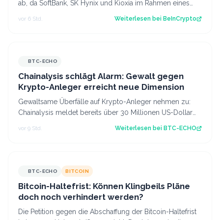
ab, da SoftBank, SK Hynix und Kioxia im Rahmen eines
breiteren Abverkaufs von Speicher…
vor 6 Std.
Weiterlesen bei
BeInCrypto
BTC-ECHO
Chainalysis schlägt Alarm: Gewalt gegen
Krypto-Anleger erreicht neue Dimension
Gewaltsame Überfälle auf Krypto-Anleger nehmen zu:
Chainalysis meldet bereits über 30 Millionen US-Dollar
Beute im ersten Halbjahr 2026. Sou…
vor 9 Std.
Weiterlesen bei
BTC-ECHO
BTC-ECHO
BITCOIN
Bitcoin-Haltefrist: Können Klingbeils Pläne
doch noch verhindert werden?
Die Petition gegen die Abschaffung der Bitcoin-Haltefrist