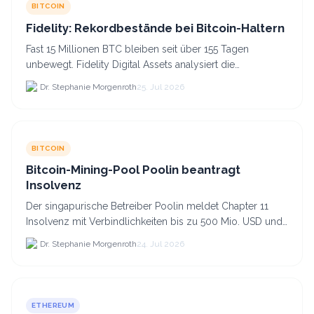
BITCOIN
Fidelity: Rekordbestände bei Bitcoin-Haltern
Fast 15 Millionen BTC bleiben seit über 155 Tagen
unbewegt. Fidelity Digital Assets analysiert die
Anlegerüberzeugung trotz Kursverlusten und einem
Dr. Stephanie Morgenroth
25. Jul 2026
BTC-Preis.
BITCOIN
Bitcoin-Mining-Pool Poolin beantragt
Insolvenz
Der singapurische Betreiber Poolin meldet Chapter 11
Insolvenz mit Verbindlichkeiten bis zu 500 Mio. USD und
plant den Verkauf zweier Texas-Standorte für.
Dr. Stephanie Morgenroth
24. Jul 2026
ETHEREUM