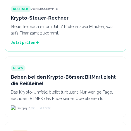
RECHNER
VON MISSCRYPTO
Krypto-Steuer-Rechner
Steuerfrei nach einem Jahr? Prüfe in zwei Minuten, was
aufs Finanzamt zukommt.
Jetzt prüfen
NEWS
Beben bei den Krypto-Börsen: BitMart zieht
die Reißleine!
Das Krypto-Umfeld bleibt turbulent. Nur wenige Tage,
nachdem BitMEX das Ende seiner Operationen für
September 2026 bekannt gegeben hat, zieht nun die
Sergej D.
26. Jul 2026
nächste gr...