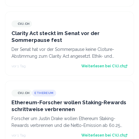
CVJ.CH
CVJ.CH
Clarity Act steckt im Senat vor der
Sommerpause fest
Der Senat hat vor der Sommerpause keine Cloture-
Abstimmung zum Clarity Act angesetzt. Ethik- und
Geldwäsche-Fragen bleiben ungelöst. Der Art…
vor 1 Tag
Weiterlesen bei
CVJ.ch
CVJ.CH
ETHEREUM
CVJ.CH
Ethereum-Forscher wollen Staking-Rewards
schrittweise verbrennen
Forscher um Justin Drake wollen Ethereum Staking-
Rewards verbrennen und die Netto-Emission ab 60.25
Mio. ETH auf null senken. Der Artikel Et…
vor 1 Tag
Weiterlesen bei
CVJ.ch