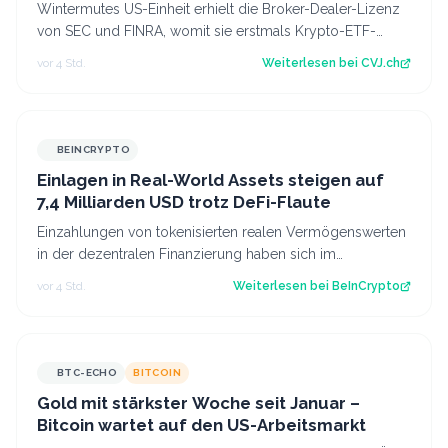
Wintermutes US-Einheit erhielt die Broker-Dealer-Lizenz
von SEC und FINRA, womit sie erstmals Krypto-ETF-
Anteile abwickeln darf. Der Artikel…
vor 4 Std.
Weiterlesen bei
CVJ.ch
BEINCRYPTO
Einlagen in Real-World Assets steigen auf
7,4 Milliarden USD trotz DeFi-Flaute
Einzahlungen von tokenisierten realen Vermögenswerten
in der dezentralen Finanzierung haben sich im
vergangenen Jahr mehr als verdreifacht,…
vor 4 Std.
Weiterlesen bei
BeInCrypto
BTC-ECHO
BITCOIN
Gold mit stärkster Woche seit Januar –
Bitcoin wartet auf den US-Arbeitsmarkt