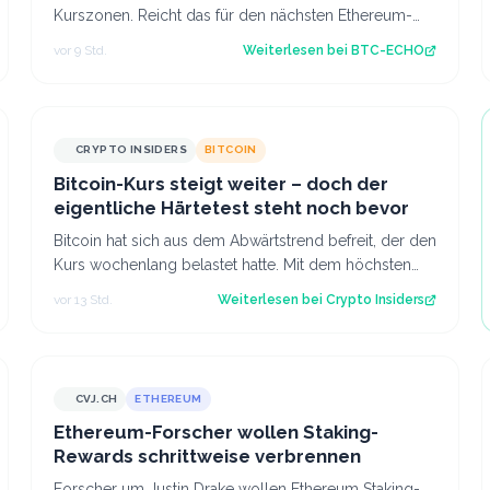
Kurszonen. Reicht das für den nächsten Ethereum-
Schub bis 2.000 US-Dollar? Source: BTC-ECHO BTC-
vor 9 Std.
Weiterlesen bei
BTC-ECHO
E…
CRYPTO INSIDERS
BITCOIN
Bitcoin-Kurs steigt weiter – doch der
eigentliche Härtetest steht noch bevor
Bitcoin hat sich aus dem Abwärtstrend befreit, der den
Kurs wochenlang belastet hatte. Mit dem höchsten
Stand seit fast einer Woche keimt ne…
vor 13 Std.
Weiterlesen bei
Crypto Insiders
CVJ.CH
ETHEREUM
CVJ.CH
Ethereum-Forscher wollen Staking-
Rewards schrittweise verbrennen
Forscher um Justin Drake wollen Ethereum Staking-