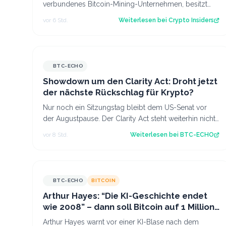
verbundenes Bitcoin-Mining-Unternehmen, besitzt
inzwischen 8.002 Bitcoin im Wert von rund 444 Mi…
vor 6 Std.
Weiterlesen bei
Crypto Insiders
BTC-ECHO
Showdown um den Clarity Act: Droht jetzt
der nächste Rückschlag für Krypto?
Nur noch ein Sitzungstag bleibt dem US-Senat vor
der Augustpause. Der Clarity Act steht weiterhin nicht
auf der Tagesordnung. Damit schwinde…
vor 8 Std.
Weiterlesen bei
BTC-ECHO
BTC-ECHO
BITCOIN
Arthur Hayes: “Die KI-Geschichte endet
wie 2008” – dann soll Bitcoin auf 1 Million
steigen
Arthur Hayes warnt vor einer KI-Blase nach dem