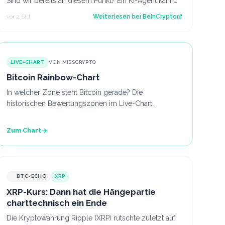
Sind wir bereits an diesem Punkt? Ein KI-Agent kann
jetzt einen Flug buchen, Software verlä…
vor 2 Std.
Weiterlesen bei
BeInCrypto
LIVE-CHART
VON MISSCRYPTO
Bitcoin Rainbow-Chart
In welcher Zone steht Bitcoin gerade? Die
historischen Bewertungszonen im Live-Chart.
Zum Chart
BTC-ECHO
XRP
XRP-Kurs: Dann hat die Hängepartie
charttechnisch ein Ende
Die Kryptowährung Ripple (XRP) rutschte zuletzt auf