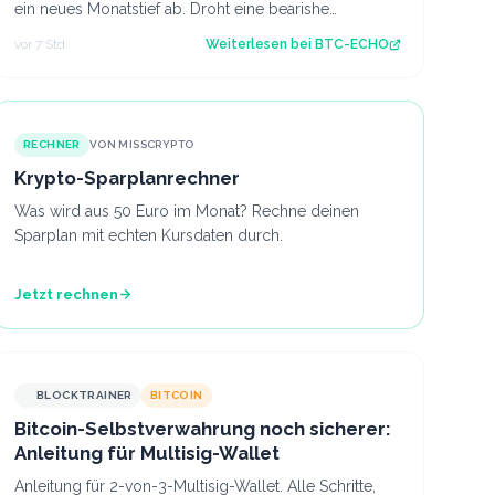
ein neues Monatstief ab. Droht eine bearishe
Trendfortsetzung oder gelingt der Käufersei…
vor 7 Std.
Weiterlesen bei
BTC-ECHO
RECHNER
VON MISSCRYPTO
Krypto-Sparplanrechner
Was wird aus 50 Euro im Monat? Rechne deinen
Sparplan mit echten Kursdaten durch.
Jetzt rechnen
BLOCKTRAINER
BITCOIN
Bitcoin-Selbstverwahrung noch sicherer:
Anleitung für Multisig-Wallet
Anleitung für 2-von-3-Multisig-Wallet. Alle Schritte,