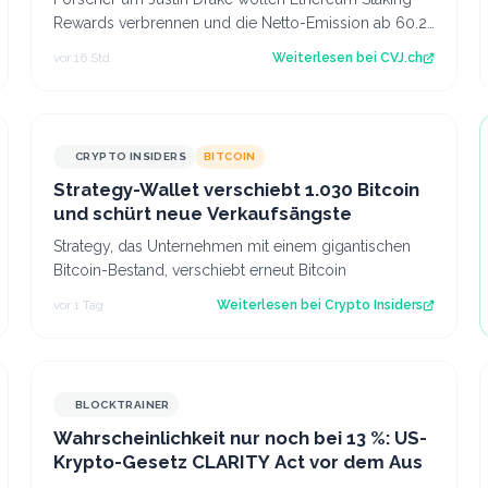
Rewards verbrennen und die Netto-Emission ab 60.25
Mio. ETH auf null senken. Der Artikel Et…
vor 16 Std.
Weiterlesen bei
CVJ.ch
CRYPTO INSIDERS
BITCOIN
Strategy-Wallet verschiebt 1.030 Bitcoin
und schürt neue Verkaufsängste
Strategy, das Unternehmen mit einem gigantischen
Bitcoin-Bestand, verschiebt erneut Bitcoin
vor 1 Tag
Weiterlesen bei
Crypto Insiders
BLOCKTRAINER
Wahrscheinlichkeit nur noch bei 13 %: US-
Krypto-Gesetz CLARITY Act vor dem Aus