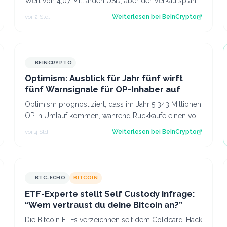
Wert von 4,07 Milliarden USD, aber der Verkaufsplan
wurde bereits acht Monate vor dem Gewinnspr…
vor 2 Std.
Weiterlesen bei
BeInCrypto
BEINCRYPTO
Optimism: Ausblick für Jahr fünf wirft
fünf Warnsignale für OP-Inhaber auf
Optimism prognostiziert, dass im Jahr 5 343 Millionen
OP in Umlauf kommen, während Rückkäufe einen von
38 Token absorbieren. Der Beitrag Opt…
vor 4 Std.
Weiterlesen bei
BeInCrypto
BTC-ECHO
BITCOIN
ETF-Experte stellt Self Custody infrage:
“Wem vertraust du deine Bitcoin an?”
Die Bitcoin ETFs verzeichnen seit dem Coldcard-Hack