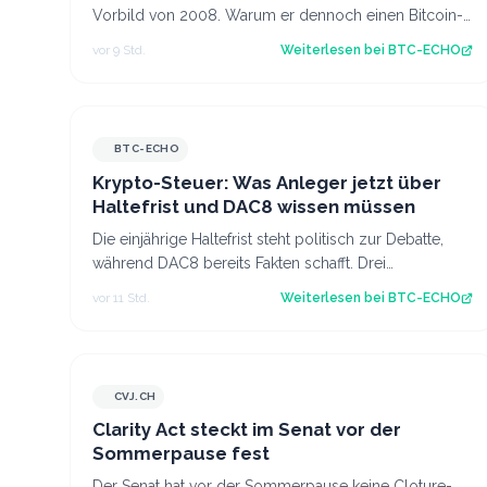
Vorbild von 2008. Warum er dennoch einen Bitcoin-
Kurs von einer Million US-Dollar für möglich…
vor 9 Std.
Weiterlesen bei
BTC-ECHO
BTC-ECHO
Krypto-Steuer: Was Anleger jetzt über
Haltefrist und DAC8 wissen müssen
Die einjährige Haltefrist steht politisch zur Debatte,
während DAC8 bereits Fakten schafft. Drei
Steuerexperten erklären, was sich für deuts…
vor 11 Std.
Weiterlesen bei
BTC-ECHO
CVJ.CH
CVJ.CH
Clarity Act steckt im Senat vor der
Sommerpause fest
Der Senat hat vor der Sommerpause keine Cloture-