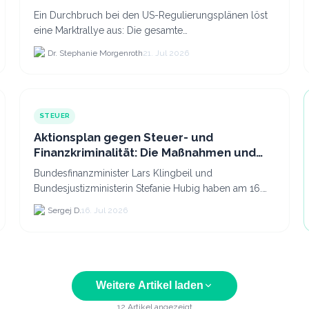
Ein Durchbruch bei den US-Regulierungsplänen löst
eine Marktrallye aus: Die gesamte
Kryptokapitalisierung stieg am 21.
Dr. Stephanie Morgenroth
21. Jul 2026
STEUER
Aktionsplan gegen Steuer- und
Finanzkriminalität: Die Maßnahmen und
was sie für Krypto bedeuten
Bundesfinanzminister Lars Klingbeil und
Bundesjustizministerin Stefanie Hubig haben am 16.
Juli 2026 einen gemeinsamen Aktionsplan gegen
Sergej D.
16. Jul 2026
Steuer- und Finanzkrimi...
Weitere Artikel laden
12
Artikel angezeigt