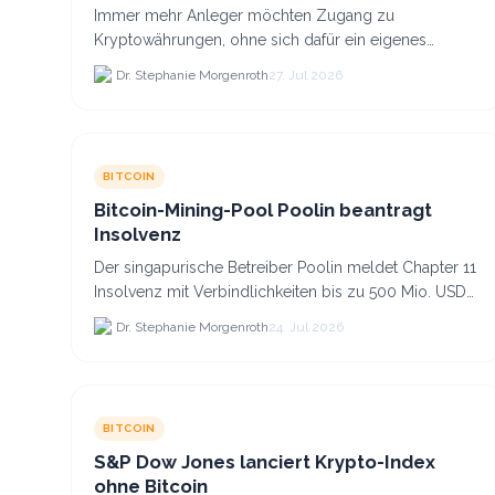
Co. anlegst
Immer mehr Anleger möchten Zugang zu
Kryptowährungen, ohne sich dafür ein eigenes
Krypto-Wallet einrichten zu müssen. Dazu kommt,
Dr. Stephanie Morgenroth
27. Jul 2026
dass viele nicht nur Bitcoin h...
BITCOIN
Bitcoin-Mining-Pool Poolin beantragt
Insolvenz
Der singapurische Betreiber Poolin meldet Chapter 11
Insolvenz mit Verbindlichkeiten bis zu 500 Mio. USD
und plant den Verkauf zweier Texas-Standorte für.
Dr. Stephanie Morgenroth
24. Jul 2026
BITCOIN
S&P Dow Jones lanciert Krypto-Index
ohne Bitcoin