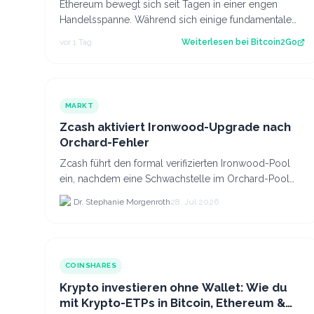
Ethereum bewegt sich seit Tagen in einer engen
Handelsspanne. Während sich einige fundamentale
Faktoren zuletzt verbessert haben, fehlt bisl…
vor 1 Tag
Weiterlesen bei
Bitcoin2Go
MARKT
Zcash aktiviert Ironwood-Upgrade nach
Orchard-Fehler
Zcash führt den formal verifizierten Ironwood-Pool
ein, nachdem eine Schwachstelle im Orchard-Pool
die Erstellung gefälschter ZEC-Token ermöglichte.
Dr. Stephanie Morgenroth
28. Jul 2026
COINSHARES
Krypto investieren ohne Wallet: Wie du
mit Krypto-ETPs in Bitcoin, Ethereum &