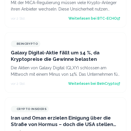
Mit der MiCA-Regulierung müssen viele Krypto-Anleger
ihren Anbieter wechseln. Diese Unsicherheit nutzen
Betrüger offenbar gezielt aus. Sourc…
vor 2 Std.
Weiterlesen bei
BTC-ECHO
BEINCRYPTO
Galaxy Digital-Aktie fällt um 14 %, da
Kryptopreise die Gewinne belasten
Die Aktien von Galaxy Digital (GLXY) schlossen am
Mittwoch mit einem Minus von 14%. Das Unternehmen für
Krypto- und KI-Infrastruktur meldete…
vor 2 Std.
Weiterlesen bei
BeInCrypto
CRYPTO INSIDERS
Iran und Oman erzielen Einigung über die
Straße von Hormus – doch die USA stellen
sich quer