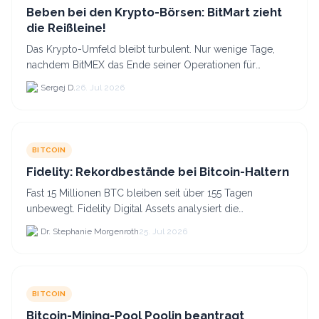
Beben bei den Krypto-Börsen: BitMart zieht
die Reißleine!
Das Krypto-Umfeld bleibt turbulent. Nur wenige Tage,
nachdem BitMEX das Ende seiner Operationen für
September 2026 bekannt gegeben hat, zieht nun die
Sergej D.
26. Jul 2026
nächste gr...
BITCOIN
Fidelity: Rekordbestände bei Bitcoin-Haltern
Fast 15 Millionen BTC bleiben seit über 155 Tagen
unbewegt. Fidelity Digital Assets analysiert die
Anlegerüberzeugung trotz Kursverlusten und einem
Dr. Stephanie Morgenroth
25. Jul 2026
BTC-Preis.
BITCOIN
Bitcoin-Mining-Pool Poolin beantragt