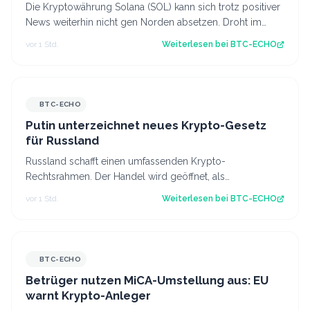
Die Kryptowährung Solana (SOL) kann sich trotz positiver
News weiterhin nicht gen Norden absetzen. Droht im
August eine neue Hängepartie? Di…
vor 1 Std.
Weiterlesen bei
BTC-ECHO
BTC-ECHO
Putin unterzeichnet neues Krypto-Gesetz
für Russland
Russland schafft einen umfassenden Krypto-
Rechtsrahmen. Der Handel wird geöffnet, als
Zahlungsmittel bleiben Kryptowährungen jedoch
vor 1 Std.
Weiterlesen bei
BTC-ECHO
verboten…
BTC-ECHO
Betrüger nutzen MiCA-Umstellung aus: EU
warnt Krypto-Anleger