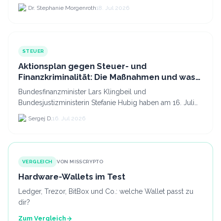
Kryptodienstleister in der EU auf 294 Unternehmen, was.
Dr. Stephanie Morgenroth
18. Jul 2026
STEUER
Aktionsplan gegen Steuer- und
Finanzkriminalität: Die Maßnahmen und was
sie für Krypto bedeuten
Bundesfinanzminister Lars Klingbeil und
Bundesjustizministerin Stefanie Hubig haben am 16. Juli
2026 einen gemeinsamen Aktionsplan gegen Steuer- und
Sergej D.
16. Jul 2026
Finanzkrimi...
VERGLEICH
VON MISSCRYPTO
Hardware-Wallets im Test
Ledger, Trezor, BitBox und Co.: welche Wallet passt zu
dir?
Zum Vergleich