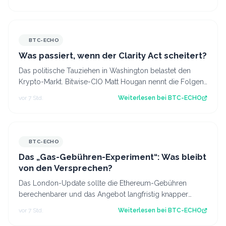
BTC-ECHO
Was passiert, wenn der Clarity Act scheitert?
Das politische Tauziehen in Washington belastet den
Krypto-Markt. Bitwise-CIO Matt Hougan nennt die Folgen
eines gescheiterten Clarity Act.…
vor 7 Std.
Weiterlesen bei
BTC-ECHO
BTC-ECHO
Das „Gas-Gebühren-Experiment“: Was bleibt
von den Versprechen?
Das London-Update sollte die Ethereum-Gebühren
berechenbarer und das Angebot langfristig knapper
machen. Die erhoffte Wirkung blieb aber aus…
vor 7 Std.
Weiterlesen bei
BTC-ECHO