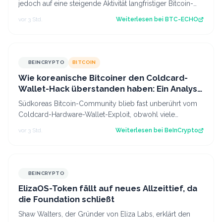
jedoch auf eine steigende Aktivität langfristiger Bitcoin-
Anleger hin. Was bedeutet d…
vor 3 Std.
Weiterlesen bei
BTC-ECHO
BEINCRYPTO
BITCOIN
Wie koreanische Bitcoiner den Coldcard-
Wallet-Hack überstanden haben: Ein Analyst
gibt wichtige Tipps
Südkoreas Bitcoin-Community blieb fast unberührt vom
Coldcard-Hardware-Wallet-Exploit, obwohl viele
erfahrene Halter das Gerät besitzen. Ein…
vor 3 Std.
Weiterlesen bei
BeInCrypto
BEINCRYPTO
ElizaOS-Token fällt auf neues Allzeittief, da
die Foundation schließt
Shaw Walters, der Gründer von Eliza Labs, erklärt den