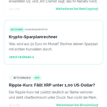
erwarteten Q2, und Jim Cramer sagt, das KI-Narrativ rund
um das Unternehmen sei umgekehrt…
vor 4 Std.
Weiterlesen bei
BeInCrypto
RECHNER
VON MISSCRYPTO
Krypto-Sparplanrechner
Was wird aus 50 Euro im Monat? Rechne deinen Sparplan
mit echten Kursdaten durch.
Jetzt rechnen
BITCOIN2GO
XRP
Ripple-Kurs: Fällt XRP unter 1,00 US-Dollar?
Der Ripple-Kurs hat zuletzt deutlich an Stärke verloren
und steht charttechnisch unter Druck. Nun rückt die Marke
von 1,00 US-Dollar in den…
vor 5 Std.
Weiterlesen bei
Bitcoin2Go