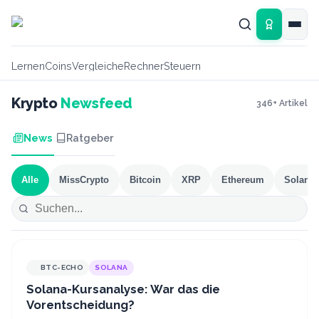
Zum Hauptinhalt springen
Lernen
Coins
Vergleiche
Rechner
Steuern
Krypto
Newsfeed
346
+ Artikel
News
Ratgeber
Alle
MissCrypto
Bitcoin
XRP
Ethereum
Solana
BTC-ECHO
SOLANA
Solana-Kursanalyse: War das die
Vorentscheidung?