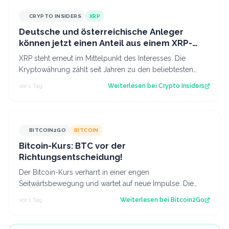
CRYPTO INSIDERS
XRP
Deutsche und österreichische Anleger
können jetzt einen Anteil aus einem XRP-
Topf im Wert von 190.000 € sichern
XRP steht erneut im Mittelpunkt des Interesses. Die
Kryptowährung zählt seit Jahren zu den beliebtesten
digitalen Assets bei Anlegern im deu…
vor 1 Tag
Weiterlesen bei
Crypto Insiders
BITCOIN2GO
BITCOIN
Bitcoin-Kurs: BTC vor der
Richtungsentscheidung!
Der Bitcoin-Kurs verharrt in einer engen
Seitwärtsbewegung und wartet auf neue Impulse. Die
aktuelle Chartstruktur deutet auf eine bevorsteh…
vor 1 Tag
Weiterlesen bei
Bitcoin2Go