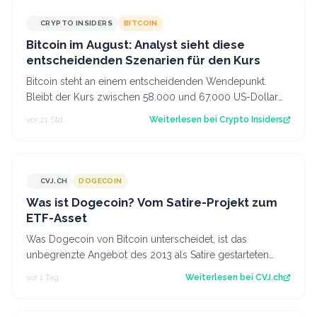
CRYPTO INSIDERS
BITCOIN
Bitcoin im August: Analyst sieht diese
entscheidenden Szenarien für den Kurs
Bitcoin steht an einem entscheidenden Wendepunkt.
Bleibt der Kurs zwischen 58.000 und 67.000 US-Dollar
gefangen oder kommt es doch noch zu e…
vor 21 Std.
Weiterlesen bei
Crypto Insiders
CVJ.CH
DOGECOIN
CVJ.CH
Was ist Dogecoin? Vom Satire-Projekt zum
ETF-Asset
Was Dogecoin von Bitcoin unterscheidet, ist das
unbegrenzte Angebot des 2013 als Satire gestarteten
Coins mit eigenem US-Spot-ETF. Der Artik…
vor 1 Tag
Weiterlesen bei
CVJ.ch