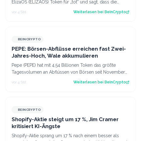
ElizaOS (ELIZAOS) Token für „tot” und sagt, dass die
Foundation abgewickelt wird. Dadu…
vor 4 Std.
Weiterlesen bei
BeInCrypto
BEINCRYPTO
PEPE: Börsen-Abflüsse erreichen fast Zwei-
Jahres-Hoch, Wale akkumulieren
Pepe (PEPE) hat mit 4,54 Billionen Token das größte
Tagesvolumen an Abflüssen von Börsen seit November
2024 verzeichnet. Damit senden Halter…
vor 4 Std.
Weiterlesen bei
BeInCrypto
BEINCRYPTO
Shopify-Aktie steigt um 17 %, Jim Cramer
kritisiert KI-Ängste
Shopify-Aktie sprang um 17 % nach einem besser als