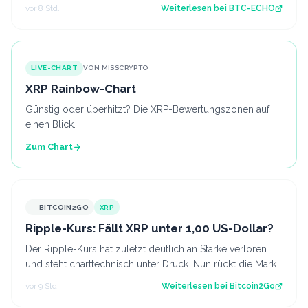
Anleger hin. Was bedeutet d…
vor 8 Std.
Weiterlesen bei
BTC-ECHO
LIVE-CHART
VON MISSCRYPTO
XRP Rainbow-Chart
Günstig oder überhitzt? Die XRP-Bewertungszonen auf
einen Blick.
Zum Chart
BITCOIN2GO
XRP
Ripple-Kurs: Fällt XRP unter 1,00 US-Dollar?
Der Ripple-Kurs hat zuletzt deutlich an Stärke verloren
und steht charttechnisch unter Druck. Nun rückt die Marke
von 1,00 US-Dollar in den…
vor 9 Std.
Weiterlesen bei
Bitcoin2Go