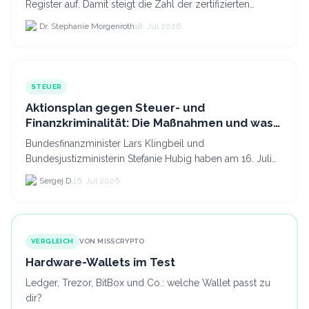
Register auf. Damit steigt die Zahl der zertifizierten
Kryptodienstleister in der EU auf 294 Unternehmen, was.
Dr. Stephanie Morgenroth
18. Jul 2026
STEUER
Aktionsplan gegen Steuer- und
Finanzkriminalität: Die Maßnahmen und was
sie für Krypto bedeuten
Bundesfinanzminister Lars Klingbeil und
Bundesjustizministerin Stefanie Hubig haben am 16. Juli
2026 einen gemeinsamen Aktionsplan gegen Steuer- und
Sergej D.
16. Jul 2026
Finanzkrimi...
VERGLEICH
VON MISSCRYPTO
Hardware-Wallets im Test
Ledger, Trezor, BitBox und Co.: welche Wallet passt zu
dir?