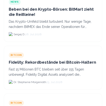
NEWS
Beben bei den Krypto-Börsen: BitMart zieht
die Reißleine!
Das Krypto-Umfeld bleibt turbulent. Nur wenige Tage,
nachdem BitMEX das Ende seiner Operationen für
September 2026 bekannt gegeben hat, zieht nun die
Sergej D.
26. Jul 2026
nächste gr...
BITCOIN
Fidelity: Rekordbestände bei Bitcoin-Haltern
Fast 15 Millionen BTC bleiben seit über 155 Tagen
unbewegt. Fidelity Digital Assets analysiert die
Anlegerüberzeugung trotz Kursverlusten und einem
Dr. Stephanie Morgenroth
25. Jul 2026
BTC-Preis.
BITCOIN