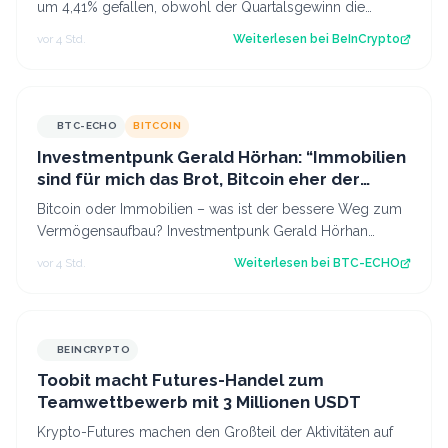
um 4,41% gefallen, obwohl der Quartalsgewinn die
Erwartungen übertroffen hat. Ein Ge…
vor 4 Std.
Weiterlesen bei
BeInCrypto
BTC-ECHO
BITCOIN
Investmentpunk Gerald Hörhan: “Immobilien
sind für mich das Brot, Bitcoin eher der
Kaviar”
Bitcoin oder Immobilien – was ist der bessere Weg zum
Vermögensaufbau? Investmentpunk Gerald Hörhan
erklärt, warum er beide Anlageklassen ko…
vor 4 Std.
Weiterlesen bei
BTC-ECHO
BEINCRYPTO
Toobit macht Futures-Handel zum
Teamwettbewerb mit 3 Millionen USDT
Krypto-Futures machen den Großteil der Aktivitäten auf