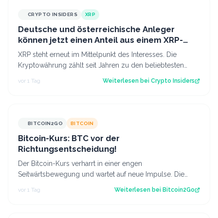
CRYPTO INSIDERS
XRP
Deutsche und österreichische Anleger
können jetzt einen Anteil aus einem XRP-
Topf im Wert von 190.000 € sichern
XRP steht erneut im Mittelpunkt des Interesses. Die
Kryptowährung zählt seit Jahren zu den beliebtesten
digitalen Assets bei Anlegern im deu…
vor 1 Tag
Weiterlesen bei
Crypto Insiders
BITCOIN2GO
BITCOIN
Bitcoin-Kurs: BTC vor der
Richtungsentscheidung!
Der Bitcoin-Kurs verharrt in einer engen
Seitwärtsbewegung und wartet auf neue Impulse. Die
aktuelle Chartstruktur deutet auf eine bevorsteh…
vor 1 Tag
Weiterlesen bei
Bitcoin2Go