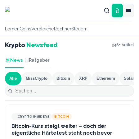
Zum Hauptinhalt springen
Lernen
Coins
Vergleiche
Rechner
Steuern
Krypto
Newsfeed
346
+ Artikel
News
Ratgeber
Alle
MissCrypto
Bitcoin
XRP
Ethereum
Solana
CRYPTO INSIDERS
BITCOIN
Bitcoin-Kurs steigt weiter – doch der
eigentliche Härtetest steht noch bevor