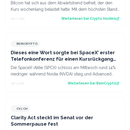
Bitcoin hat sich aus dem Abwärtstrend befreit, der den
Kurs wochenlang belastet hatte. Mit dem höchsten Stand
seit fast einer Woche keimt ne…
vor 2 Std.
Weiterlesen bei
Crypto Insiders
BEINCRYPTO
Dieses eine Wort sorgte bei SpaceX’ erster
Telefonkonferenz für einen Kursrückgang
von 11 %, Nvidia profitierte
Die SpaceX-Aktie (SPCX) schloss am Mittwoch rund 14%
niedriger, während Nvidia (NVDA) stieg und Advanced
Micro Devices (AMD) fiel. Alle drei…
vor 3 Std.
Weiterlesen bei
BeInCrypto
CVJ.CH
CVJ.CH
Clarity Act steckt im Senat vor der
Sommerpause fest