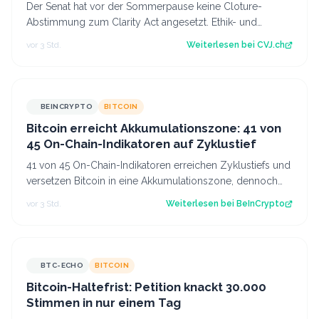
Der Senat hat vor der Sommerpause keine Cloture-
Abstimmung zum Clarity Act angesetzt. Ethik- und
Geldwäsche-Fragen bleiben ungelöst. Der Art…
vor 3 Std.
Weiterlesen bei
CVJ.ch
BEINCRYPTO
BITCOIN
Bitcoin erreicht Akkumulationszone: 41 von
45 On-Chain-Indikatoren auf Zyklustief
41 von 45 On-Chain-Indikatoren erreichen Zyklustiefs und
versetzen Bitcoin in eine Akkumulationszone, dennoch
zeigen die Daten kein bestätig…
vor 3 Std.
Weiterlesen bei
BeInCrypto
BTC-ECHO
BITCOIN
Bitcoin-Haltefrist: Petition knackt 30.000
Stimmen in nur einem Tag