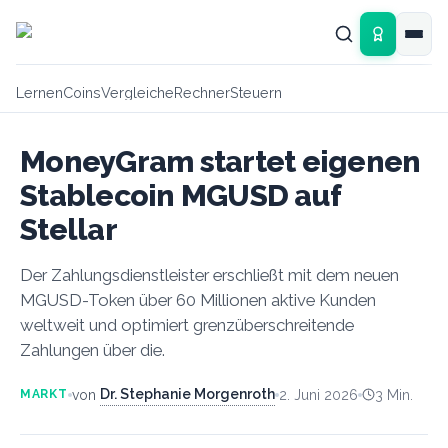
Zum Hauptinhalt springen
Lernen
Coins
Vergleiche
Rechner
Steuern
MoneyGram startet eigenen
Stablecoin MGUSD auf
Stellar
Der Zahlungsdienstleister erschließt mit dem neuen
MGUSD-Token über 60 Millionen aktive Kunden
weltweit und optimiert grenzüberschreitende
Zahlungen über die.
Dr. Stephanie Morgenroth
von
2. Juni 2026
3
Min.
MARKT