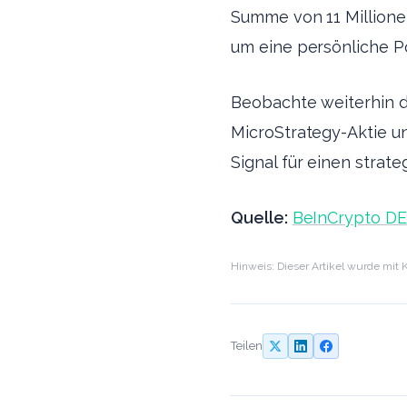
Summe von 11 Millionen
um eine persönliche P
Beobachte weiterhin d
MicroStrategy-Aktie un
Signal für einen strat
Quelle:
BeInCrypto DE
Hinweis: Dieser Artikel wurde mit K
Teilen