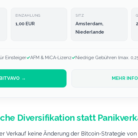
EINZAHLUNG
SITZ
1,00 EUR
Amsterdam,
Niederlande
ür Einsteiger
✓
AFM & MiCA-Lizenz
✓
Niedrige Gebühren (max. 0,2
BITVAVO →
MEHR INF
sche Diversifikation statt Panikver
er Verkauf keine Änderung der Bitcoin-Strategie von