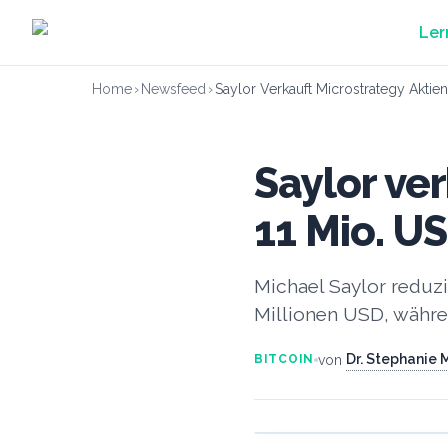
Zum Hauptinhalt springen
Ler
Home
›
Newsfeed
›
Saylor Verkauft Microstrategy Aktie
Saylor ve
11 Mio. U
Michael Saylor reduzi
Millionen USD, währen
Dr. Stephanie
von
BITCOIN