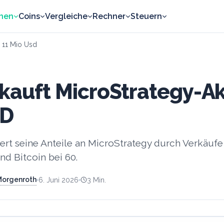
nen
Coins
Vergleiche
Rechner
Steuern
n 11 Mio Usd
rkauft MicroStrategy-Ak
SD
ert seine Anteile an MicroStrategy durch Verkäufe
d Bitcoin bei 60.
 Morgenroth
6. Juni 2026
3
Min.