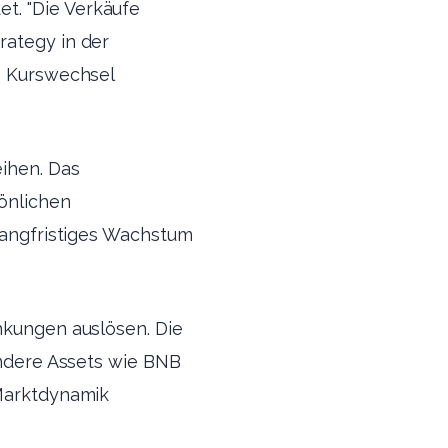
t. "Die Verkäufe
rategy in der
en Kurswechsel
eihen. Das
önlichen
 langfristiges Wachstum
ankungen auslösen. Die
 Andere Assets wie BNB
 Marktdynamik