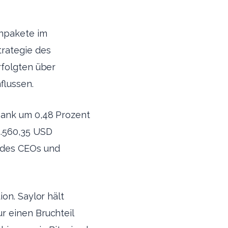
enpakete im
trategie des
rfolgten über
flussen.
sank um 0,48 Prozent
1.560,35 USD
 des CEOs und
on. Saylor hält
r einen Bruchteil