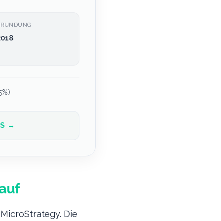
GRÜNDUNG
2018
5%)
OS →
kauf
 MicroStrategy. Die