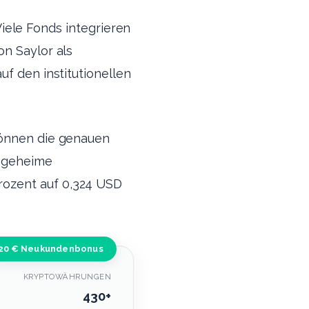
 Viele Fonds integrieren
on Saylor als
uf den institutionellen
können die genauen
r geheime
rozent auf 0,324 USD
20 € Neukundenbonus
KRYPTOWÄHRUNGEN
430+