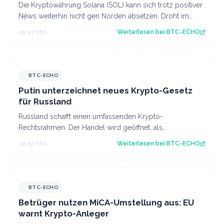
Die Kryptowährung Solana (SOL) kann sich trotz positiver
News weiterhin nicht gen Norden absetzen. Droht im
August eine neue Hängepartie? Di…
vor 42 Min.
Weiterlesen bei
BTC-ECHO
BTC-ECHO
Putin unterzeichnet neues Krypto-Gesetz
für Russland
Russland schafft einen umfassenden Krypto-
Rechtsrahmen. Der Handel wird geöffnet, als
Zahlungsmittel bleiben Kryptowährungen jedoch
vor 52 Min.
Weiterlesen bei
BTC-ECHO
verboten…
BTC-ECHO
Betrüger nutzen MiCA-Umstellung aus: EU
warnt Krypto-Anleger