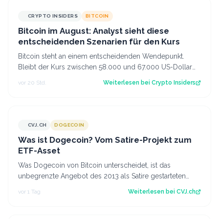
CRYPTO INSIDERS
BITCOIN
Bitcoin im August: Analyst sieht diese
entscheidenden Szenarien für den Kurs
Bitcoin steht an einem entscheidenden Wendepunkt.
Bleibt der Kurs zwischen 58.000 und 67.000 US-Dollar
gefangen oder kommt es doch noch zu e…
vor 20 Std.
Weiterlesen bei
Crypto Insiders
CVJ.CH
DOGECOIN
CVJ.CH
Was ist Dogecoin? Vom Satire-Projekt zum
ETF-Asset
Was Dogecoin von Bitcoin unterscheidet, ist das
unbegrenzte Angebot des 2013 als Satire gestarteten
Coins mit eigenem US-Spot-ETF. Der Artik…
vor 1 Tag
Weiterlesen bei
CVJ.ch