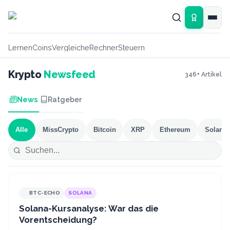
Zum Hauptinhalt springen
Lernen
Coins
Vergleiche
Rechner
Steuern
Krypto
Newsfeed
346
+ Artikel
News
Ratgeber
Alle
MissCrypto
Bitcoin
XRP
Ethereum
Solana
BTC-ECHO
SOLANA
Solana-Kursanalyse: War das die
Vorentscheidung?