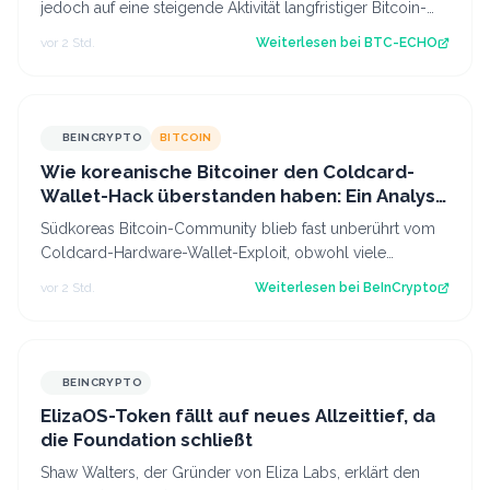
jedoch auf eine steigende Aktivität langfristiger Bitcoin-
Anleger hin. Was bedeutet d…
vor 2 Std.
Weiterlesen bei
BTC-ECHO
BEINCRYPTO
BITCOIN
Wie koreanische Bitcoiner den Coldcard-
Wallet-Hack überstanden haben: Ein Analyst
gibt wichtige Tipps
Südkoreas Bitcoin-Community blieb fast unberührt vom
Coldcard-Hardware-Wallet-Exploit, obwohl viele
erfahrene Halter das Gerät besitzen. Ein…
vor 2 Std.
Weiterlesen bei
BeInCrypto
BEINCRYPTO
ElizaOS-Token fällt auf neues Allzeittief, da
die Foundation schließt
Shaw Walters, der Gründer von Eliza Labs, erklärt den