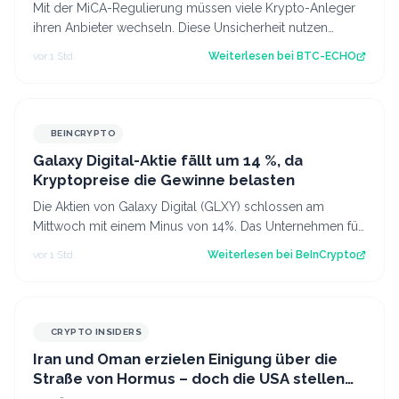
Mit der MiCA-Regulierung müssen viele Krypto-Anleger
ihren Anbieter wechseln. Diese Unsicherheit nutzen
Betrüger offenbar gezielt aus. Sourc…
vor 1 Std.
Weiterlesen bei
BTC-ECHO
BEINCRYPTO
Galaxy Digital-Aktie fällt um 14 %, da
Kryptopreise die Gewinne belasten
Die Aktien von Galaxy Digital (GLXY) schlossen am
Mittwoch mit einem Minus von 14%. Das Unternehmen für
Krypto- und KI-Infrastruktur meldete…
vor 1 Std.
Weiterlesen bei
BeInCrypto
CRYPTO INSIDERS
Iran und Oman erzielen Einigung über die
Straße von Hormus – doch die USA stellen
sich quer