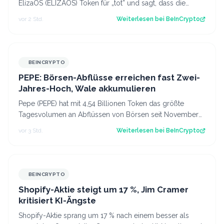
ElizaOS (ELIZAOS) Token für „tot” und sagt, dass die
Foundation abgewickelt wird. Dadu…
vor 2 Std.
Weiterlesen bei
BeInCrypto
BEINCRYPTO
PEPE: Börsen-Abflüsse erreichen fast Zwei-
Jahres-Hoch, Wale akkumulieren
Pepe (PEPE) hat mit 4,54 Billionen Token das größte
Tagesvolumen an Abflüssen von Börsen seit November
2024 verzeichnet. Damit senden Halter…
vor 3 Std.
Weiterlesen bei
BeInCrypto
BEINCRYPTO
Shopify-Aktie steigt um 17 %, Jim Cramer
kritisiert KI-Ängste
Shopify-Aktie sprang um 17 % nach einem besser als