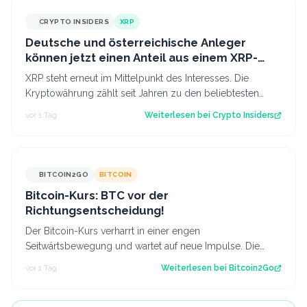
CRYPTO INSIDERS
XRP
Deutsche und österreichische Anleger
können jetzt einen Anteil aus einem XRP-
Topf im Wert von 190.000 € sichern
XRP steht erneut im Mittelpunkt des Interesses. Die
Kryptowährung zählt seit Jahren zu den beliebtesten
digitalen Assets bei Anlegern im deu…
vor 1 Tag
Weiterlesen bei
Crypto Insiders
BITCOIN2GO
BITCOIN
Bitcoin-Kurs: BTC vor der
Richtungsentscheidung!
Der Bitcoin-Kurs verharrt in einer engen
Seitwärtsbewegung und wartet auf neue Impulse. Die
aktuelle Chartstruktur deutet auf eine bevorsteh…
vor 1 Tag
Weiterlesen bei
Bitcoin2Go