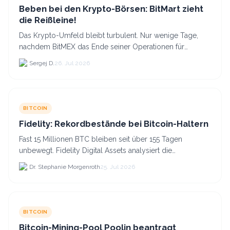
Beben bei den Krypto-Börsen: BitMart zieht
die Reißleine!
Das Krypto-Umfeld bleibt turbulent. Nur wenige Tage,
nachdem BitMEX das Ende seiner Operationen für
September 2026 bekannt gegeben hat, zieht nun die
Sergej D.
26. Jul 2026
nächste gr...
BITCOIN
Fidelity: Rekordbestände bei Bitcoin-Haltern
Fast 15 Millionen BTC bleiben seit über 155 Tagen
unbewegt. Fidelity Digital Assets analysiert die
Anlegerüberzeugung trotz Kursverlusten und einem
Dr. Stephanie Morgenroth
25. Jul 2026
BTC-Preis.
BITCOIN
Bitcoin-Mining-Pool Poolin beantragt