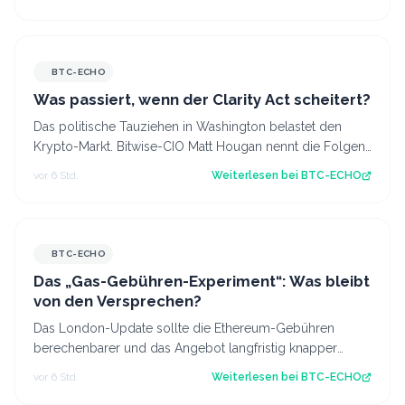
BTC-ECHO
Was passiert, wenn der Clarity Act scheitert?
Das politische Tauziehen in Washington belastet den
Krypto-Markt. Bitwise-CIO Matt Hougan nennt die Folgen
eines gescheiterten Clarity Act.…
vor 6 Std.
Weiterlesen bei
BTC-ECHO
BTC-ECHO
Das „Gas-Gebühren-Experiment“: Was bleibt
von den Versprechen?
Das London-Update sollte die Ethereum-Gebühren
berechenbarer und das Angebot langfristig knapper
machen. Die erhoffte Wirkung blieb aber aus…
vor 6 Std.
Weiterlesen bei
BTC-ECHO