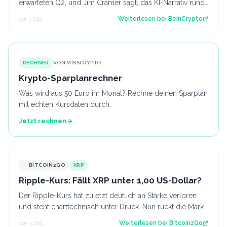
erwarteten Q2, und Jim Cramer sagt, das KI-Narrativ rund
um das Unternehmen sei umgekehrt…
vor 3 Std.
Weiterlesen bei
BeInCrypto
RECHNER
VON MISSCRYPTO
Krypto-Sparplanrechner
Was wird aus 50 Euro im Monat? Rechne deinen Sparplan
mit echten Kursdaten durch.
Jetzt rechnen
BITCOIN2GO
XRP
Ripple-Kurs: Fällt XRP unter 1,00 US-Dollar?
Der Ripple-Kurs hat zuletzt deutlich an Stärke verloren
und steht charttechnisch unter Druck. Nun rückt die Marke
von 1,00 US-Dollar in den…
vor 3 Std.
Weiterlesen bei
Bitcoin2Go