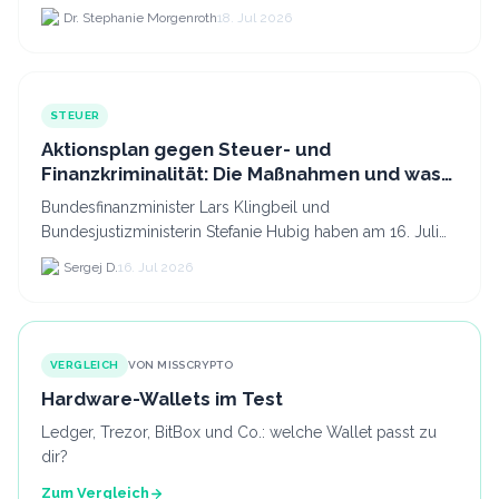
Kryptodienstleister in der EU auf 294 Unternehmen, was.
Dr. Stephanie Morgenroth
18. Jul 2026
STEUER
Aktionsplan gegen Steuer- und
Finanzkriminalität: Die Maßnahmen und was
sie für Krypto bedeuten
Bundesfinanzminister Lars Klingbeil und
Bundesjustizministerin Stefanie Hubig haben am 16. Juli
2026 einen gemeinsamen Aktionsplan gegen Steuer- und
Sergej D.
16. Jul 2026
Finanzkrimi...
VERGLEICH
VON MISSCRYPTO
Hardware-Wallets im Test
Ledger, Trezor, BitBox und Co.: welche Wallet passt zu
dir?
Zum Vergleich