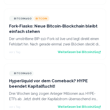
BITCOIN2GO
BITCOIN
Fork-Fiasko: Neue Bitcoin-Blockchain bleibt
einfach stehen
Der umstrittene BIP-110-Fork ist live und legt direkt einen
Fehlstart hin. Nach gerade einmal zwei Blöcken steckt die
neue Blockchain fest,…
vor 1 Tag
Weiterlesen bei
Bitcoin2Go
BITCOIN2GO
Hyperliquid vor dem Comeback? HYPE
beendet Kapitalflucht!
Drei Wochen lang zogen Anleger Millionen aus HYPE-
ETFs ab. Jetzt dreht der Kapitalstrom überraschend ins
Plus. Für Hyperliquid könnte damit…
vor 1 Tag
Weiterlesen bei
Bitcoin2Go