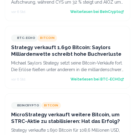
Aufschwung, während CYS um 32 % steigt und AIOZ um
13 % zulegt, während XAN vor dem Laun…
vor 6 Std.
Weiterlesen bei
BeInCrypto
BTC-ECHO
BITCOIN
Strategy verkauft 1.690 Bitcoin: Saylors
Milliardenwette schreibt hohe Buchverluste
Michael Saylors Strategy setzt seine Bitcoin-Verkäufe fort.
Die Erlöse fließen unter anderem in die milliardenschwere
Cashreserve. Source: B…
vor 6 Std.
Weiterlesen bei
BTC-ECHO
BEINCRYPTO
BITCOIN
MicroStrategy verkauft weitere Bitcoin, um
STRC-Aktie zu stabilisieren: Hat das Erfolg?
Strategy verkaufte 1.690 Bitcoin für 108,6 Millionen USD,