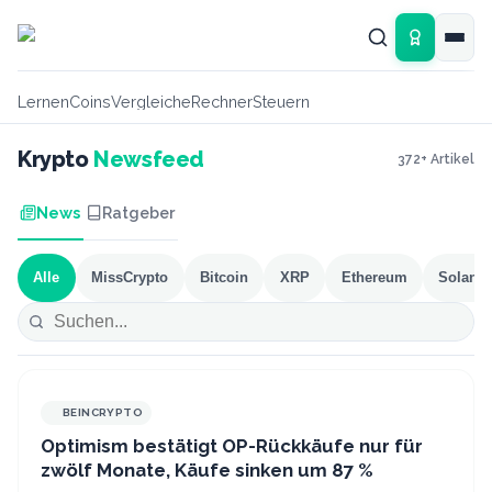
Zum Hauptinhalt springen
Lernen
Coins
Vergleiche
Rechner
Steuern
Krypto
Newsfeed
372
+ Artikel
News
Ratgeber
Alle
MissCrypto
Bitcoin
XRP
Ethereum
Solana
BEINCRYPTO
Optimism bestätigt OP-Rückkäufe nur für
zwölf Monate, Käufe sinken um 87 %