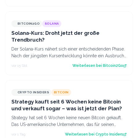
BITCOIN2GO
SOLANA
Solana-Kurs: Droht jetzt der große
Trendbruch?
Der Solana-Kurs nähert sich einer entscheidenden Phase.
Nach der jüngsten Kursentwicklung könnte ein Ausbruch
die nächste größere Bewegung e…
vor 15 Std.
Weiterlesen bei
Bitcoin2Go
CRYPTO INSIDERS
BITCOIN
Strategy kauft seit 6 Wochen keine Bitcoin
und verkauft sogar – was ist jetzt der Plan?
Strategy hat seit 6 Wochen keine neuen Bitcoin gekauft.
Das US-amerikanische Unternehmen, das für seinen
enormen Bitcoin-Bestand bekannt ist…
vor 1 Tag
Weiterlesen bei
Crypto Insiders