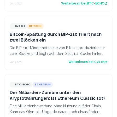
ein riesiger Markt für Stablec…
vor 9 Std.
Weiterlesen bei
BTC-ECHO
CVJ.CH
BITCOIN
CVJ.CH
Bitcoin-Spaltung durch BIP-110 friert nach
zwei Blöcken ein
Die BIP-110-Minderheitskette von Bitcoin produzierte nur
zwei Blöcke und liegt nach dem Split 111 Blöcke hinter
der Hauptkette. Der Artikel…
vor 9 Std.
Weiterlesen bei
CVJ.ch
BTC-ECHO
ETHEREUM
Der Milliarden-Zombie unter den
Kryptowährungen: Ist Ethereum Classic tot?
Eine Milliardenbewertung ohne Nutzung auf der Chain.
Kann das Olympia-Upgrade daran noch etwas ändern