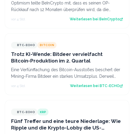
Optimism teilte BeInCrypto mit, dass es seinen OP-
Rückkauf nach 12 Monaten überprüfen wird, da die
monatlichen Käufe um 87 % zurückgegangen…
vor 4 Std.
Weiterlesen bei
BeInCrypto
BTC-ECHO
BITCOIN
Trotz KI-Wende: Bitdeer vervielfacht
Bitcoin-Produktion im 2. Quartal
Eine Verfünffachung des Bitcoin-Ausstoßes beschert der
Mining-Firma Bitdeer ein starkes Umsatzplus. Derweil
schreitet die KI-Expansion im Ei…
vor 4 Std.
Weiterlesen bei
BTC-ECHO
BTC-ECHO
XRP
Fünf Treffer und eine teure Niederlage: Wie
Ripple und die Krypto-Lobby die US-