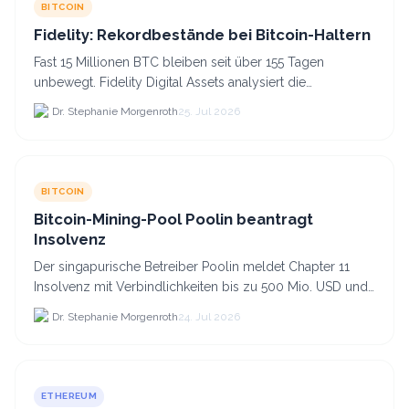
BITCOIN
Fidelity: Rekordbestände bei Bitcoin-Haltern
Fast 15 Millionen BTC bleiben seit über 155 Tagen
unbewegt. Fidelity Digital Assets analysiert die
Anlegerüberzeugung trotz Kursverlusten und einem
Dr. Stephanie Morgenroth
25. Jul 2026
BTC-Preis.
BITCOIN
Bitcoin-Mining-Pool Poolin beantragt
Insolvenz
Der singapurische Betreiber Poolin meldet Chapter 11
Insolvenz mit Verbindlichkeiten bis zu 500 Mio. USD und
plant den Verkauf zweier Texas-Standorte für.
Dr. Stephanie Morgenroth
24. Jul 2026
ETHEREUM