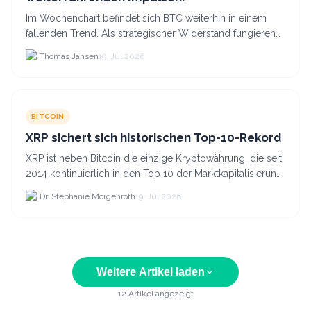
Im Wochenchart befindet sich BTC weiterhin in einem
fallenden Trend. Als strategischer Widerstand fungieren
die Levels TRW-1 bei 67.061 USD und HRW-1 bei 80.537...
Thomas Jansen
19. Jul 2026
BITCOIN
XRP sichert sich historischen Top-10-Rekord
XRP ist neben Bitcoin die einzige Kryptowährung, die seit
2014 kontinuierlich in den Top 10 der Marktkapitalisierung
verblieb.
Dr. Stephanie Morgenroth
19. Jul 2026
Weitere Artikel laden
12
Artikel angezeigt