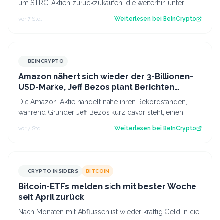
um STRC-Aktien zurückzukaufen, die weiterhin unter
ihrem Nennwert von 100 USD geha…
vor 7 Std.
Weiterlesen bei
BeInCrypto
BEINCRYPTO
Amazon nähert sich wieder der 3-Billionen-
USD-Marke, Jeff Bezos plant Berichten
zufolge Einstieg bei einem Drittel von
Die Amazon-Aktie handelt nahe ihren Rekordständen,
Liverpool
während Gründer Jeff Bezos kurz davor steht, einen
Anteil am Liverpool Football Club im W…
vor 7 Std.
Weiterlesen bei
BeInCrypto
CRYPTO INSIDERS
BITCOIN
Bitcoin-ETFs melden sich mit bester Woche
seit April zurück
Nach Monaten mit Abflüssen ist wieder kräftig Geld in die