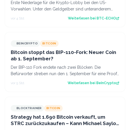
Vorwahlen beeinflussen
Erste Niederlage für die Krypto-Lobby bei den US-
Vorwahlen. Unter den Geldgelber sind unteranderem
Ripple und Coinbase. Source: BTC-ECHO BTC…
vor 4 Std.
Weiterlesen bei
BTC-ECHO
BEINCRYPTO
BITCOIN
Bitcoin stoppt das BIP-110-Fork: Neuer Coin
ab 1. September?
Der BIP-110 Fork endete nach zwei Blöcken. Die
Befürworter streben nun den 1. September für eine Proof-
of-Work-Änderung und einen abspaltend…
vor 5 Std.
Weiterlesen bei
BeInCrypto
BLOCKTRAINER
BITCOIN
Strategy hat 1.690 Bitcoin verkauft, um
STRC zurückzukaufen – Kann Michael Saylor
bald wieder zum Käufer werden?