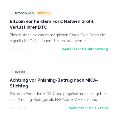
BITCOIN2GO
BITCOIN
Bitcoin vor heiklem Fork: Haltern droht
Verlust ihrer BTC
Bitcoin steht vor einem möglichen Chain-Split. Doch die
eigentliche Gefahr lauert danach: Wer vermeintlich
kostenlose Fork-Coins verkauft, k…
vor 2 Tagen
Weiterlesen bei
Bitcoin2Go
CVJ.CH
CVJ.CH
Achtung vor Phishing-Betrug nach MiCA-
Stichtag
Seit dem Ende der MiCA-Übergangsfrist am 1. Juli geben
sich Phishing-Betrüger als ESMA oder AMF aus und
fordern Krypto-Transfers. Der Artike…
vor 2 Tagen
Weiterlesen bei
CVJ.ch