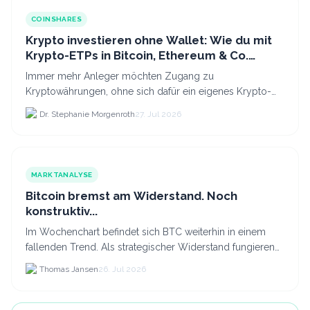
COINSHARES
Krypto investieren ohne Wallet: Wie du mit
Krypto-ETPs in Bitcoin, Ethereum & Co.
anlegst
Immer mehr Anleger möchten Zugang zu
Kryptowährungen, ohne sich dafür ein eigenes Krypto-
Wallet einrichten zu müssen. Dazu kommt, dass viele
Dr. Stephanie Morgenroth
27. Jul 2026
nicht nur Bitcoin h...
MARKTANALYSE
Bitcoin bremst am Widerstand. Noch
konstruktiv...
Im Wochenchart befindet sich BTC weiterhin in einem
fallenden Trend. Als strategischer Widerstand fungieren
die Levels TRW-1 bei 65.850 USD und HRW-1 bei
Thomas Jansen
26. Jul 2026
80.537...