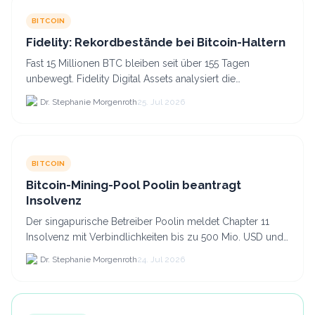
BITCOIN
Fidelity: Rekordbestände bei Bitcoin-Haltern
Fast 15 Millionen BTC bleiben seit über 155 Tagen
unbewegt. Fidelity Digital Assets analysiert die
Anlegerüberzeugung trotz Kursverlusten und einem
Dr. Stephanie Morgenroth
25. Jul 2026
BTC-Preis.
BITCOIN
Bitcoin-Mining-Pool Poolin beantragt
Insolvenz
Der singapurische Betreiber Poolin meldet Chapter 11
Insolvenz mit Verbindlichkeiten bis zu 500 Mio. USD und
plant den Verkauf zweier Texas-Standorte für.
Dr. Stephanie Morgenroth
24. Jul 2026