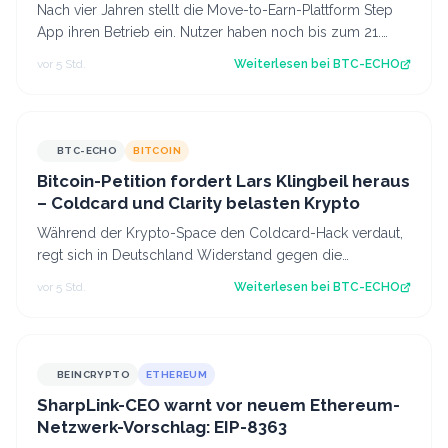
Nach vier Jahren stellt die Move-to-Earn-Plattform Step
App ihren Betrieb ein. Nutzer haben noch bis zum 21.
August Zeit, ihre gesperrten To…
vor 5 Std.
Weiterlesen bei
BTC-ECHO
BTC-ECHO
BITCOIN
Bitcoin-Petition fordert Lars Klingbeil heraus
– Coldcard und Clarity belasten Krypto
Während der Krypto-Space den Coldcard-Hack verdaut,
regt sich in Deutschland Widerstand gegen die
Abschaffung der Krypto-Haltefrist. Source:…
vor 5 Std.
Weiterlesen bei
BTC-ECHO
BEINCRYPTO
ETHEREUM
SharpLink-CEO warnt vor neuem Ethereum-
Netzwerk-Vorschlag: EIP-8363