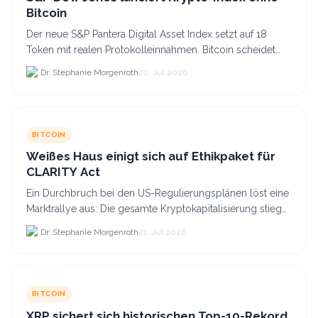
Bitcoin
Der neue S&P Pantera Digital Asset Index setzt auf 18
Token mit realen Protokolleinnahmen. Bitcoin scheidet
aufgrund fehlender Erträge für Halter aus dem.
Dr. Stephanie Morgenroth
22. Jul 2026
BITCOIN
Weißes Haus einigt sich auf Ethikpaket für
CLARITY Act
Ein Durchbruch bei den US-Regulierungsplänen löst eine
Marktrallye aus: Die gesamte Kryptokapitalisierung stieg
am 21.
Dr. Stephanie Morgenroth
21. Jul 2026
BITCOIN
XRP sichert sich historischen Top-10-Rekord