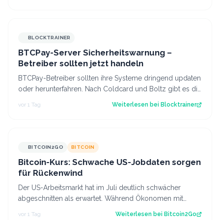
BLOCKTRAINER
BTCPay-Server Sicherheitswarnung –
Betreiber sollten jetzt handeln
BTCPay-Betreiber sollten ihre Systeme dringend updaten
oder herunterfahren. Nach Coldcard und Boltz gibt es die
nächste Sicherheitswarnung i…
vor 1 Tag
Weiterlesen bei
Blocktrainer
BITCOIN2GO
BITCOIN
Bitcoin-Kurs: Schwache US-Jobdaten sorgen
für Rückenwind
Der US-Arbeitsmarkt hat im Juli deutlich schwächer
abgeschnitten als erwartet. Während Ökonomen mit
einem Stellenaufbau gerechnet hatten, gi…
vor 1 Tag
Weiterlesen bei
Bitcoin2Go