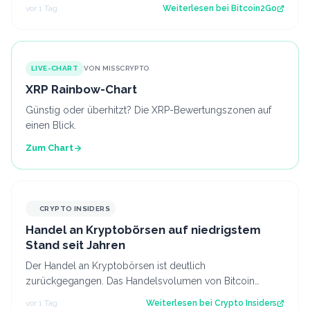
aktuelle Struktur wirft die Frage…
vor 1 Tag
Weiterlesen bei
Bitcoin2Go
LIVE-CHART
VON MISSCRYPTO
XRP Rainbow-Chart
Günstig oder überhitzt? Die XRP-Bewertungszonen auf
einen Blick.
Zum Chart
CRYPTO INSIDERS
Handel an Kryptobörsen auf niedrigstem
Stand seit Jahren
Der Handel an Kryptobörsen ist deutlich
zurückgegangen. Das Handelsvolumen von Bitcoin
befindet sich inzwischen auf einem ähnlichen Niveau w…
vor 1 Tag
Weiterlesen bei
Crypto Insiders