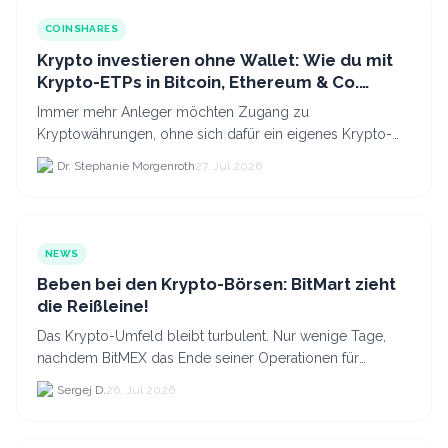
COINSHARES
Krypto investieren ohne Wallet: Wie du mit
Krypto-ETPs in Bitcoin, Ethereum & Co.
anlegst
Immer mehr Anleger möchten Zugang zu
Kryptowährungen, ohne sich dafür ein eigenes Krypto-
Wallet einrichten zu müssen. Dazu kommt, dass viele
Dr. Stephanie Morgenroth
27. Jul 2026
nicht nur Bitcoin h...
NEWS
Beben bei den Krypto-Börsen: BitMart zieht
die Reißleine!
Das Krypto-Umfeld bleibt turbulent. Nur wenige Tage,
nachdem BitMEX das Ende seiner Operationen für
September 2026 bekannt gegeben hat, zieht nun die
Sergej D.
26. Jul 2026
nächste gr...