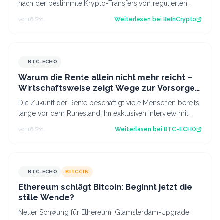
nach der bestimmte Krypto-Transfers von regulierten
Dienstleistern für 24 Stunden v…
vor 16 Std.
Weiterlesen bei
BeInCrypto
BTC-ECHO
Warum die Rente allein nicht mehr reicht –
Wirtschaftsweise zeigt Wege zur Vorsorge
auf
Die Zukunft der Rente beschäftigt viele Menschen bereits
lange vor dem Ruhestand. Im exklusiven Interview mit
BTC-ECHO spricht Wirtschaftswe…
vor 16 Std.
Weiterlesen bei
BTC-ECHO
BTC-ECHO
BITCOIN
Ethereum schlägt Bitcoin: Beginnt jetzt die
stille Wende?
Neuer Schwung für Ethereum. Glamsterdam-Upgrade