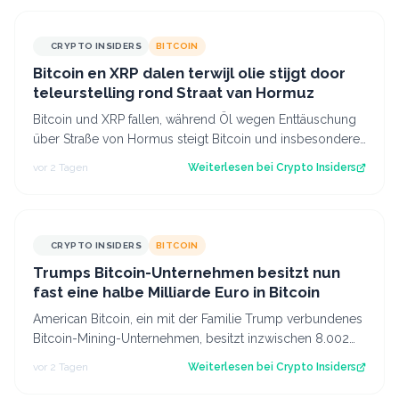
CRYPTO INSIDERS
BITCOIN
Bitcoin en XRP dalen terwijl olie stijgt door
teleurstelling rond Straat van Hormuz
Bitcoin und XRP fallen, während Öl wegen Enttäuschung
über Straße von Hormus steigt Bitcoin und insbesondere
Altcoins wie XRP und Solana hab…
vor 2 Tagen
Weiterlesen bei
Crypto Insiders
CRYPTO INSIDERS
BITCOIN
Trumps Bitcoin-Unternehmen besitzt nun
fast eine halbe Milliarde Euro in Bitcoin
American Bitcoin, ein mit der Familie Trump verbundenes
Bitcoin-Mining-Unternehmen, besitzt inzwischen 8.002
Bitcoin im Wert von rund 444 Mi…
vor 2 Tagen
Weiterlesen bei
Crypto Insiders