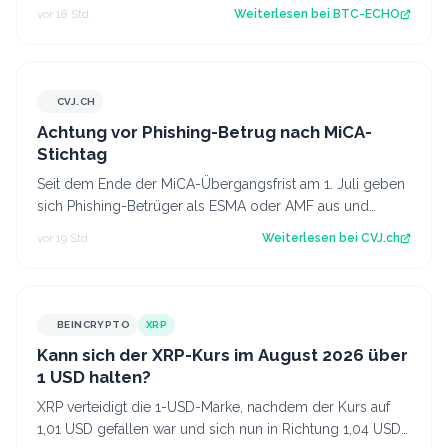
Ursachen der Tragödie und ze…
vor 18 Std.
Weiterlesen bei
BTC-ECHO
CVJ.CH
CVJ.CH
Achtung vor Phishing-Betrug nach MiCA-
Stichtag
Seit dem Ende der MiCA-Übergangsfrist am 1. Juli geben
sich Phishing-Betrüger als ESMA oder AMF aus und
fordern Krypto-Transfers. Der Artike…
vor 19 Std.
Weiterlesen bei
CVJ.ch
BEINCRYPTO
XRP
Kann sich der XRP-Kurs im August 2026 über
1 USD halten?
XRP verteidigt die 1-USD-Marke, nachdem der Kurs auf
1,01 USD gefallen war und sich nun in Richtung 1,04 USD