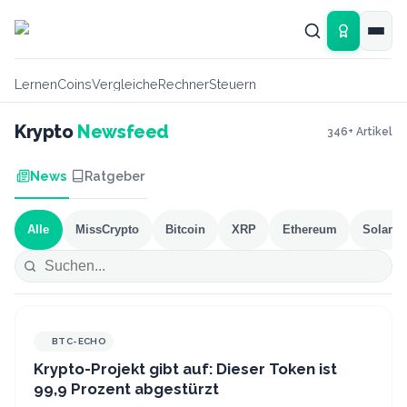
Zum Hauptinhalt springen
Lernen
Coins
Vergleiche
Rechner
Steuern
Krypto
Newsfeed
346
+ Artikel
News
Ratgeber
Alle
MissCrypto
Bitcoin
XRP
Ethereum
Solana
BTC-ECHO
Krypto-Projekt gibt auf: Dieser Token ist
99,9 Prozent abgestürzt