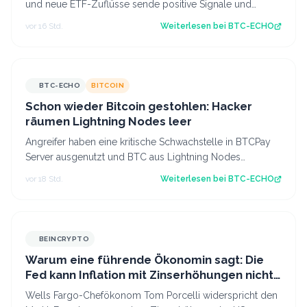
und neue ETF-Zuflüsse sende positive Signale und
Ethereum zeigt erstmals seit längerer Zeit…
vor 16 Std.
Weiterlesen bei
BTC-ECHO
BTC-ECHO
BITCOIN
Schon wieder Bitcoin gestohlen: Hacker
räumen Lightning Nodes leer
Angreifer haben eine kritische Schwachstelle in BTCPay
Server ausgenutzt und BTC aus Lightning Nodes
gestohlen. Es ist bereits der zweite An…
vor 18 Std.
Weiterlesen bei
BTC-ECHO
BEINCRYPTO
Warum eine führende Ökonomin sagt: Die
Fed kann Inflation mit Zinserhöhungen nicht
besiegen
Wells Fargo-Chefökonom Tom Porcelli widerspricht den