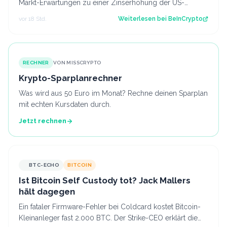
Markt-Erwartungen zu einer Zinserhöhung der US-
Notenbank (Fed). Er geht davon aus, dass…
vor 18 Std.
Weiterlesen bei
BeInCrypto
RECHNER
VON MISSCRYPTO
Krypto-Sparplanrechner
Was wird aus 50 Euro im Monat? Rechne deinen Sparplan
mit echten Kursdaten durch.
Jetzt rechnen
BTC-ECHO
BITCOIN
Ist Bitcoin Self Custody tot? Jack Mallers
hält dagegen
Ein fataler Firmware-Fehler bei Coldcard kostet Bitcoin-
Kleinanleger fast 2.000 BTC. Der Strike-CEO erklärt die