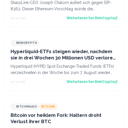
SharpLink-CEO Joseph Chalom äußert sich gegen EIP-
8363. Dieser Ethereum-Vorschlag würde die
Belohnungen für Validatoren anteilig verbrennen,…
vor 12 Std.
Weiterlesen bei
BeInCrypto
BEINCRYPTO
Hyperliquid-ETFs steigen wieder, nachdem
sie in drei Wochen 30 Millionen USD verloren
haben
Hyperliquid (HYPE) Spot Exchange-Traded Funds (ETFs)
verzeichneten in der Woche bis zum 7. August wieder
Nettozuflüsse. Nach drei Wochen mit…
vor 15 Std.
Weiterlesen bei
BeInCrypto
BITCOIN2GO
BITCOIN
Bitcoin vor heiklem Fork: Haltern droht
Verlust ihrer BTC