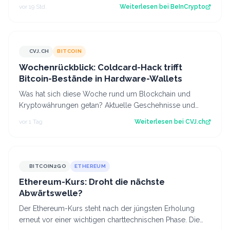
erholt, während der CLARITY Act…
vor 19 Std.
Weiterlesen bei
BeInCrypto
CVJ.CH
BITCOIN
CVJ.CH
Wochenrückblick: Coldcard-Hack trifft
Bitcoin-Bestände in Hardware-Wallets
Was hat sich diese Woche rund um Blockchain und
Kryptowährungen getan? Aktuelle Geschehnisse und
Hintergrundberichte im Wochenrückblick. Der…
vor 1 Tag
Weiterlesen bei
CVJ.ch
BITCOIN2GO
ETHEREUM
Ethereum-Kurs: Droht die nächste
Abwärtswelle?
Der Ethereum-Kurs steht nach der jüngsten Erholung
erneut vor einer wichtigen charttechnischen Phase. Die