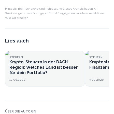
Hinweis: Bei Recherche und Rohfassung dieses Artikels haben KI-
Werkzeuge unterstützt, geprüft und freigegeben wurde er redaktionell.
Wie wir arbeiten
Lies auch
STEUERN
STEUERN
Krypto-Steuern in der DACH-
Kryptosteue
Region: Welches Land ist besser
Finanzamt, 
für dein Portfolio?
12.06.2026
3.02.2026
ÜBER DIE AUTORIN