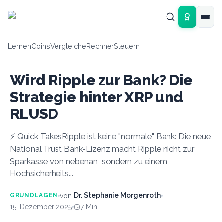
Zum Hauptinhalt springen
Lernen
Coins
Vergleiche
Rechner
Steuern
Wird Ripple zur Bank? Die
Strategie hinter XRP und
RLUSD
⚡ Quick TakesRipple ist keine "normale" Bank: Die neue
National Trust Bank-Lizenz macht Ripple nicht zur
Sparkasse von nebenan, sondern zu einem
Hochsicherheits...
Dr. Stephanie Morgenroth
von
GRUNDLAGEN
15. Dezember 2025
7
Min.