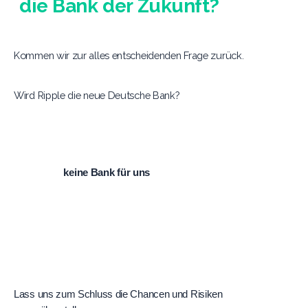
die Bank der Zukunft?
Kommen wir zur alles entscheidenden Frage zurück.
Wird Ripple die neue Deutsche Bank?
Die Antwort ist vielschichtig.
Ripple wird 
keine Bank für uns
 (also für Endkunden). Du wirst 
dort kein Girokonto eröffnen und auch keinen Kredit für dein Haus 
aufnehmen. Aber Ripple wird zur 
Infrastruktur-Bank für das 
System
. Du wirst sie nicht sehen. Sie arbeitet im Hintergrund wie 
das Betriebssystem deines Smartphones. Aber du wirst sie 
nutzen, jedes Mal, wenn du Geld ins Ausland schickst oder in 
digitale Assets investierst.
Lass uns zum Schluss die Chancen und Risiken 