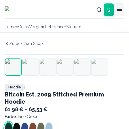
Zum Hauptinhalt springen
Lernen
Coins
Vergleiche
Rechner
Steuern
Zurück zum Shop
Hoodie
Bitcoin Est. 2009 Stitched Premium
Hoodie
61,98 € – 65,53 €
Farbe:
Pine Green