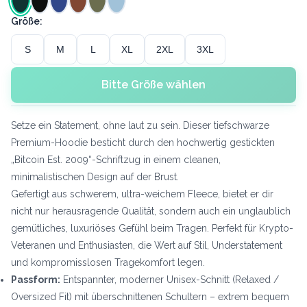
Größe:
S
M
L
XL
2XL
3XL
Bitte Größe wählen
Setze ein Statement, ohne laut zu sein. Dieser tiefschwarze
Premium-Hoodie besticht durch den hochwertig gestickten
„Bitcoin Est. 2009“-Schriftzug in einem cleanen,
minimalistischen Design auf der Brust.
Gefertigt aus schwerem, ultra-weichem Fleece, bietet er dir
nicht nur herausragende Qualität, sondern auch ein unglaublich
gemütliches, luxuriöses Gefühl beim Tragen. Perfekt für Krypto-
Veteranen und Enthusiasten, die Wert auf Stil, Understatement
und kompromisslosen Tragekomfort legen.
Passform:
Entspannter, moderner Unisex-Schnitt (Relaxed /
Oversized Fit) mit überschnittenen Schultern – extrem bequem