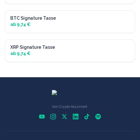
BTC Signature Tasse
Bekleidung
ab 9,74 €
XRP Signature Tasse
Bekleidung
ab 9,74 €
Von Crypto fasziniert.