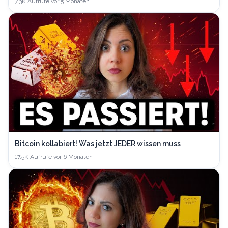
7,3K
Aufrufe
·
vor 5 Monaten
Bitcoin kollabiert! Was jetzt JEDER wissen muss
17,5K
Aufrufe
·
vor 6 Monaten