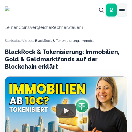
Zum Hauptinhalt springen
Lernen
Coins
Vergleiche
Rechner
Steuern
Startseite
/
Videos
/
BlackRock & Tokenisierung: Immobilien, Gold & Geldmarktfonds auf der Blockchain erklärt
BlackRock & Tokenisierung: Immobilien,
Gold & Geldmarktfonds auf der
Blockchain erklärt