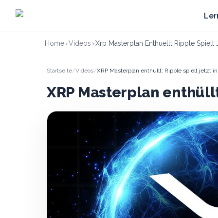
Zum Hauptinhalt springen
Ler
Home
›
Videos
›
Xrp Masterplan Enthuellt Ripple Spielt J
Startseite
/
Videos
/
XRP Masterplan enthüllt: Ripple spielt jetzt in
XRP Masterplan enthüllt: