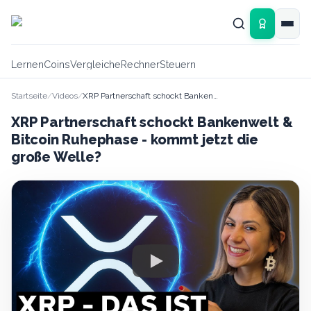
Zum Hauptinhalt springen
Lernen
Coins
Vergleiche
Rechner
Steuern
Startseite
/
Videos
/
XRP Partnerschaft schockt Bankenwelt & Bitcoin Ruhephase - kommt jetzt die große Welle?
XRP Partnerschaft schockt Bankenwelt &
Bitcoin Ruhephase - kommt jetzt die
große Welle?