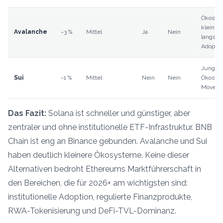
Ökosys
klein,
Avalanche
~3 %
Mittel
Ja
Nein
langsa
Adoptio
Junges
Sui
~1 %
Mittel
Nein
Nein
Ökosys
Move-S
Das Fazit:
Solana ist schneller und günstiger, aber
zentraler und ohne institutionelle ETF-Infrastruktur. BNB
Chain ist eng an Binance gebunden. Avalanche und Sui
haben deutlich kleinere Ökosysteme. Keine dieser
Alternativen bedroht Ethereums Marktführerschaft in
den Bereichen, die für 2026+ am wichtigsten sind:
institutionelle Adoption, regulierte Finanzprodukte,
RWA-Tokenisierung und DeFi-TVL-Dominanz.