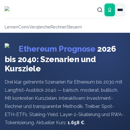
Zum Hauptinhalt springen
Lernen
Coins
Vergleiche
Rechner
Steuern
Ethereum Prognose
2026
bis 2040: Szenarien und
Kursziele
Drei klar getrennte Szenarien für Ethereum bis 2030 mit
Langfrist-Ausblick 2040 — bärisch, moderat, bullisch.
Mit konkreten Kurszielen, interaktivem Investment-
Rechner und transparenter Methodik. Treiber: Spot-
ETH-ETFs, Staking-Yield, Layer-2-Skalierung und RWA-
Tokenisierung. Aktueller Kurs:
1.658
€
.