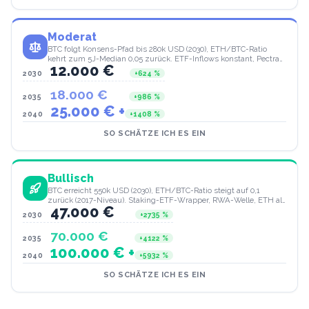
Moderat
BTC folgt Konsens-Pfad bis 280k USD (2030), ETH/BTC-Ratio
kehrt zum 5J-Median 0,05 zurück. ETF-Inflows konstant, Pectra
12.000 €
wirkt, Layer-2 skaliert.
2030
+
624
%
18.000 €
2035
+
986
%
25.000 € +
2040
+
1408
%
SO SCHÄTZE ICH ES EIN
Bullisch
BTC erreicht 550k USD (2030), ETH/BTC-Ratio steigt auf 0,1
zurück (2017-Niveau). Staking-ETF-Wrapper, RWA-Welle, ETH als
47.000 €
Settlement-Layer für tokenisierte Assets.
2030
+
2735
%
70.000 €
2035
+
4122
%
100.000 € +
2040
+
5932
%
SO SCHÄTZE ICH ES EIN