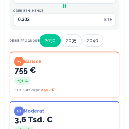
ODER ETH-MENGE
ETH
2030
2035
2040
DEINE PROGNOSE
Bärisch
755 €
+
51
%
ETH-Kurs
2030
:
2.500 €
Moderat
3,6 Tsd. €