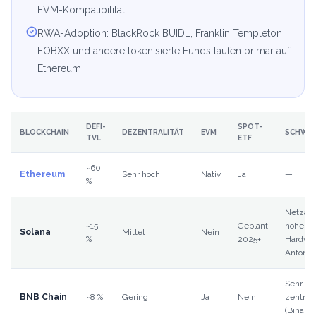
EVM-Kompatibilität
RWA-Adoption: BlackRock BUIDL, Franklin Templeton
FOBXX und andere tokenisierte Funds laufen primär auf
Ethereum
DEFI-
SPOT-
BLOCKCHAIN
DEZENTRALITÄT
EVM
SCHWÄ
TVL
ETF
~60
Ethereum
Sehr hoch
Nativ
Ja
—
%
Netzaus
~15
Geplant
hohe
Solana
Mittel
Nein
%
2025+
Hardwa
Anford
Sehr
BNB Chain
~8 %
Gering
Ja
Nein
zentrali
(Binanc