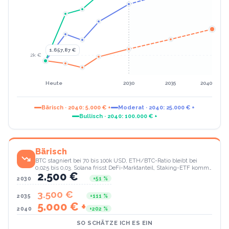
1.657,87
€
2k
€
Heute
2030
2035
2040
Bärisch
· 2040:
5.000 € +
Moderat
· 2040:
25.000 € +
Bullisch
· 2040:
100.000 € +
Bärisch
BTC stagniert bei 70 bis 100k USD, ETH/BTC-Ratio bleibt bei
0,025 bis 0,03. Solana frisst DeFi-Marktanteil, Staking-ETF kommt
2.500 €
nicht durch, Makro-Rezession bremst ETF-Inflows.
2030
+
51
%
3.500 €
2035
+
111
%
5.000 € +
2040
+
202
%
SO SCHÄTZE ICH ES EIN