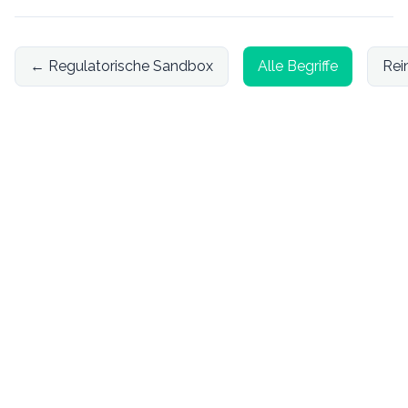
←
Regulatorische Sandbox
Alle Begriffe
Rei