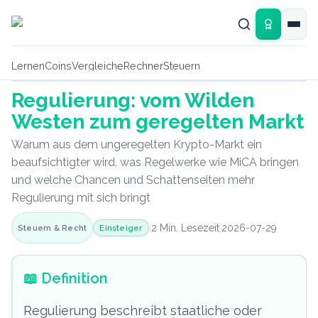
Zum Hauptinhalt springen
Lernen
Coins
Vergleiche
Rechner
Steuern
Regulierung: vom Wilden
Lexikon-Grafik
Westen zum geregelten Markt
Warum aus dem ungeregelten Krypto-Markt ein
beaufsichtigter wird, was Regelwerke wie MiCA bringen
und welche Chancen und Schattenseiten mehr
Regulierung mit sich bringt
|
2
Min. Lesezeit
|
2026-07-29
Einsteiger
Steuern & Recht
📖
Definition
Regulierung beschreibt staatliche oder