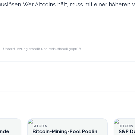
slösen. Wer Altcoins hält, muss mit einer höheren Vol
I-Unterstützung erstellt und redaktionell geprüft.
BITCOIN
BITCOIN
ände
Bitcoin-Mining-Pool Poolin
S&P Do