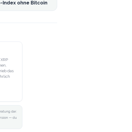
-Index ohne Bitcoin
, XRP
hen,
rieb das
hrlich
ratung dar.
ovision — du