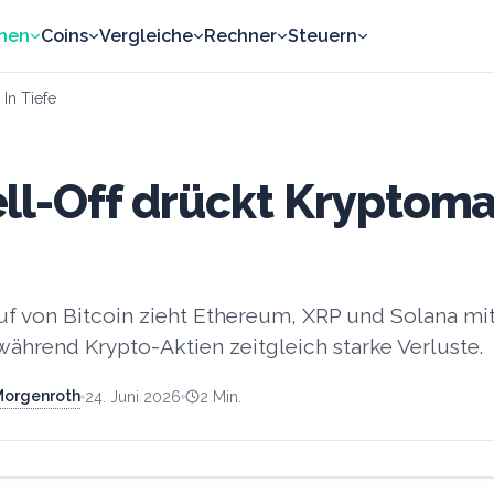
nen
Coins
Vergleiche
Rechner
Steuern
 In Tiefe
ll-Off drückt Kryptomar
uf von Bitcoin zieht Ethereum, XRP und Solana mi
 während Krypto-Aktien zeitgleich starke Verluste.
 Morgenroth
24. Juni 2026
2
Min.