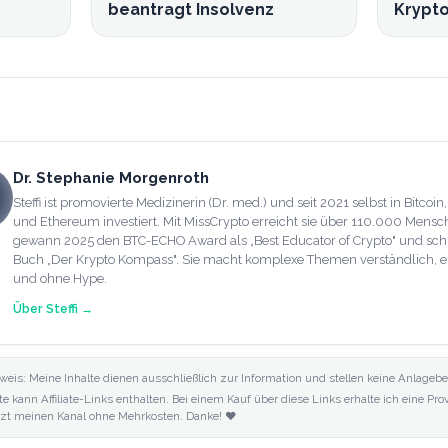
beantragt Insolvenz
Krypto
Dr. Stephanie Morgenroth
Steffi ist promovierte Medizinerin (Dr. med.) und seit 2021 selbst in Bitcoin
und Ethereum investiert. Mit MissCrypto erreicht sie über 110.000 Mensc
gewann 2025 den BTC-ECHO Award als „Best Educator of Crypto" und sch
Buch „Der Krypto Kompass". Sie macht komplexe Themen verständlich, e
und ohne Hype.
Über
Steffi
→
weis: Meine Inhalte dienen ausschließlich zur Information und stellen keine Anlagebe
te kann Affiliate-Links enthalten. Bei einem Kauf über diese Links erhalte ich eine Pr
tzt meinen Kanal ohne Mehrkosten. Danke! ❤️