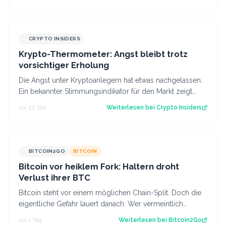
CRYPTO INSIDERS
Krypto-Thermometer: Angst bleibt trotz
vorsichtiger Erholung
Die Angst unter Kryptoanlegern hat etwas nachgelassen.
Ein bekannter Stimmungsindikator für den Markt zeigt
eine leichte Verbesserung. Das l…
vor 22 Std.
Weiterlesen bei
Crypto Insiders
BITCOIN2GO
BITCOIN
Bitcoin vor heiklem Fork: Haltern droht
Verlust ihrer BTC
Bitcoin steht vor einem möglichen Chain-Split. Doch die
eigentliche Gefahr lauert danach: Wer vermeintlich
kostenlose Fork-Coins verkauft, k…
vor 1 Tag
Weiterlesen bei
Bitcoin2Go