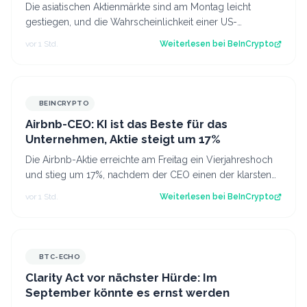
Die asiatischen Aktienmärkte sind am Montag leicht
gestiegen, und die Wahrscheinlichkeit einer US-
Leitzinserhöhung im September hat stark ab…
vor 1 Std.
Weiterlesen bei
BeInCrypto
BEINCRYPTO
Airbnb-CEO: KI ist das Beste für das
Unternehmen, Aktie steigt um 17%
Die Airbnb-Aktie erreichte am Freitag ein Vierjahreshoch
und stieg um 17%, nachdem der CEO einen der klarsten
Unternehmensbeiträge zur konkr…
vor 1 Std.
Weiterlesen bei
BeInCrypto
BTC-ECHO
Clarity Act vor nächster Hürde: Im
September könnte es ernst werden