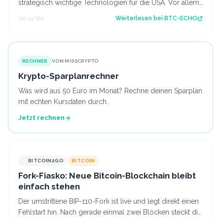
strategisch wichtige Technologien für die USA. Vor allem
China dürfe in beiden Ber…
vor 14 Std.
Weiterlesen bei
BTC-ECHO
RECHNER
VON MISSCRYPTO
Krypto-Sparplanrechner
Was wird aus 50 Euro im Monat? Rechne deinen Sparplan
mit echten Kursdaten durch.
Jetzt rechnen
BITCOIN2GO
BITCOIN
Fork-Fiasko: Neue Bitcoin-Blockchain bleibt
einfach stehen
Der umstrittene BIP-110-Fork ist live und legt direkt einen
Fehlstart hin. Nach gerade einmal zwei Blöcken steckt die