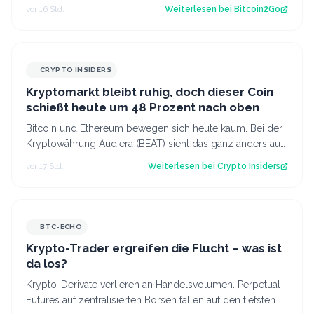
Plus. Für Hyperliquid könnte damit…
vor 16 Std.
Weiterlesen bei
Bitcoin2Go
CRYPTO INSIDERS
Kryptomarkt bleibt ruhig, doch dieser Coin
schießt heute um 48 Prozent nach oben
Bitcoin und Ethereum bewegen sich heute kaum. Bei der
Kryptowährung Audiera (BEAT) sieht das ganz anders aus:
Der Kurs ist innerhalb von 24…
vor 17 Std.
Weiterlesen bei
Crypto Insiders
BTC-ECHO
Krypto-Trader ergreifen die Flucht – was ist
da los?
Krypto-Derivate verlieren an Handelsvolumen. Perpetual
Futures auf zentralisierten Börsen fallen auf den tiefsten