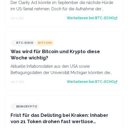
Der Clarity Act könnte im September die nächste Hürde
im US-Senat nehmen. Doch für die Aufnahme der
Beratungen brauchen die Republikaner Unt…
vor 1 Std.
Weiterlesen bei
BTC-ECHO
BTC-ECHO
BITCOIN
Was wird für Bitcoin und Krypto diese
Woche wichtig?
Aktuelle Inflationsdaten aus den USA sowie
Befragungsdaten der Universität Michigan könnten die
Kursentwicklung von Bitcoin (BTC) maßgeblich…
vor 2 Std.
Weiterlesen bei
BTC-ECHO
BEINCRYPTO
Frist für das Delisting bei Kraken: Inhaber
von 21 Token drohen fast wertlose
Auszahlungen