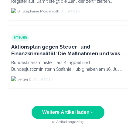
Register auf. Damit steigt die Zahl der zertifizierten
Kryptodienstleister in der EU auf 294 Unternehmen, was.
Dr. Stephanie Morgenroth
18. Jul 2026
STEUER
Aktionsplan gegen Steuer- und
Finanzkriminalität: Die Maßnahmen und was
sie für Krypto bedeuten
Bundesfinanzminister Lars Klingbeil und
Bundesjustizministerin Stefanie Hubig haben am 16. Juli
2026 einen gemeinsamen Aktionsplan gegen Steuer- und
Sergej D.
16. Jul 2026
Finanzkrimi...
Weitere Artikel laden
12
Artikel angezeigt