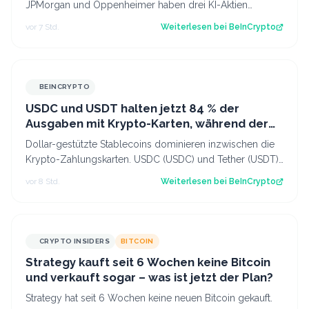
JPMorgan und Oppenheimer haben drei KI-Aktien
benannt, die ihrer Ansicht nach weiterhin…
vor 7 Std.
Weiterlesen bei
BeInCrypto
BEINCRYPTO
USDC und USDT halten jetzt 84 % der
Ausgaben mit Krypto-Karten, während der
Euro zurückgeht
Dollar-gestützte Stablecoins dominieren inzwischen die
Krypto-Zahlungskarten. USDC (USDC) und Tether (USDT)
machen zusammen etwa 84% der Kar…
vor 8 Std.
Weiterlesen bei
BeInCrypto
CRYPTO INSIDERS
BITCOIN
Strategy kauft seit 6 Wochen keine Bitcoin
und verkauft sogar – was ist jetzt der Plan?
Strategy hat seit 6 Wochen keine neuen Bitcoin gekauft.