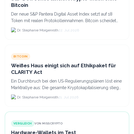
Bitcoin
Der neue S&P Pantera Digital Asset Index setzt auf 18
Token mit realen Protokolleinnahmen. Bitcoin scheidet
aufgrund fehlender Erträge für Halter aus dem.
Dr. Stephanie Morgenroth
22. Jul 2026
BITCOIN
Weißes Haus einigt sich auf Ethikpaket für
CLARITY Act
Ein Durchbruch bei den US-Regulierungsplänen löst eine
Marktrallye aus: Die gesamte Kryptokapitalisierung stieg
am 21.
Dr. Stephanie Morgenroth
21. Jul 2026
VERGLEICH
VON MISSCRYPTO
Hardware-Wallets im Test