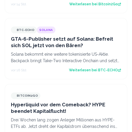
neue Blockchain fest,…
vor 14 Std.
Weiterlesen bei
Bitcoin2Go
BTC-ECHO
SOLANA
GTA-6-Publisher setzt auf Solana: Befreit
sich SOL jetzt von den Bären?
Solana bekommt eine weitere tokenisierte US-Aktie.
Backpack bringt Take-Two Interactive Onchain und setzt
dabei auf den Hype rund um GTA 6.…
vor 16 Std.
Weiterlesen bei
BTC-ECHO
BITCOIN2GO
Hyperliquid vor dem Comeback? HYPE
beendet Kapitalflucht!
Drei Wochen lang zogen Anleger Millionen aus HYPE-
ETFs ab. Jetzt dreht der Kapitalstrom überraschend ins