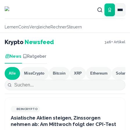
Zum Hauptinhalt springen
Lernen
Coins
Vergleiche
Rechner
Steuern
Krypto
Newsfeed
346
+ Artikel
News
Ratgeber
Alle
MissCrypto
Bitcoin
XRP
Ethereum
Solana
BEINCRYPTO
Asiatische Aktien steigen, Zinssorgen
nehmen ab: Am Mittwoch folgt der CPI-Test