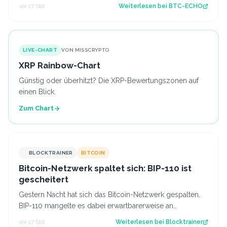
Stand seit 2023. Source: B…
vor 17 Std.
Weiterlesen bei
BTC-ECHO
LIVE-CHART
VON MISSCRYPTO
XRP Rainbow-Chart
Günstig oder überhitzt? Die XRP-Bewertungszonen auf
einen Blick.
Zum Chart
BLOCKTRAINER
BITCOIN
Bitcoin-Netzwerk spaltet sich: BIP-110 ist
gescheitert
Gestern Nacht hat sich das Bitcoin-Netzwerk gespalten.
BIP-110 mangelte es dabei erwartbarerweise an
Unterstützung der Miner, weshalb es ges…
vor 17 Std.
Weiterlesen bei
Blocktrainer