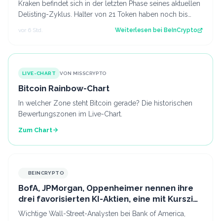
Kraken befindet sich in der letzten Phase seines aktuellen
Delisting-Zyklus. Halter von 21 Token haben noch bis
zum 27. August um 14:00 UTC…
vor 6 Std.
Weiterlesen bei
BeInCrypto
LIVE-CHART
VON MISSCRYPTO
Bitcoin Rainbow-Chart
In welcher Zone steht Bitcoin gerade? Die historischen
Bewertungszonen im Live-Chart.
Zum Chart
BEINCRYPTO
BofA, JPMorgan, Oppenheimer nennen ihre
drei favorisierten KI-Aktien, eine mit Kursziel
von 255 USD
Wichtige Wall-Street-Analysten bei Bank of America,