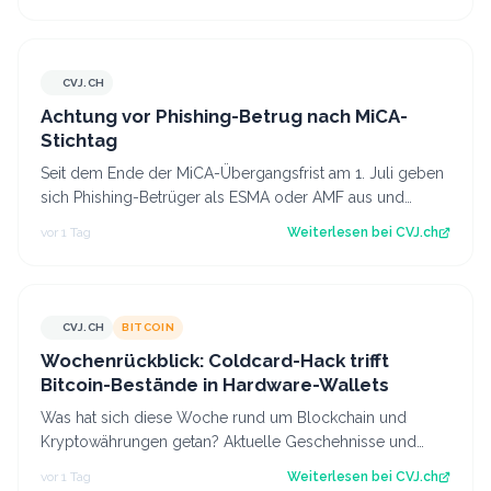
CVJ.CH
CVJ.CH
Achtung vor Phishing-Betrug nach MiCA-
Stichtag
Seit dem Ende der MiCA-Übergangsfrist am 1. Juli geben
sich Phishing-Betrüger als ESMA oder AMF aus und
fordern Krypto-Transfers. Der Artike…
vor 1 Tag
Weiterlesen bei
CVJ.ch
CVJ.CH
BITCOIN
CVJ.CH
Wochenrückblick: Coldcard-Hack trifft
Bitcoin-Bestände in Hardware-Wallets
Was hat sich diese Woche rund um Blockchain und
Kryptowährungen getan? Aktuelle Geschehnisse und
Hintergrundberichte im Wochenrückblick. Der…
vor 1 Tag
Weiterlesen bei
CVJ.ch