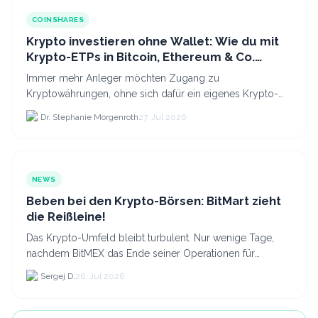
COINSHARES
Krypto investieren ohne Wallet: Wie du mit
Krypto-ETPs in Bitcoin, Ethereum & Co.
anlegst
Immer mehr Anleger möchten Zugang zu
Kryptowährungen, ohne sich dafür ein eigenes Krypto-
Wallet einrichten zu müssen. Dazu kommt, dass viele
Dr. Stephanie Morgenroth
27. Jul 2026
nicht nur Bitcoin h...
NEWS
Beben bei den Krypto-Börsen: BitMart zieht
die Reißleine!
Das Krypto-Umfeld bleibt turbulent. Nur wenige Tage,
nachdem BitMEX das Ende seiner Operationen für
September 2026 bekannt gegeben hat, zieht nun die
Sergej D.
26. Jul 2026
nächste gr...