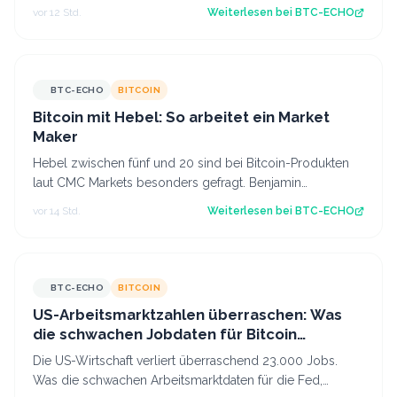
Nun kommt es darauf an, ob diese Z…
vor 12 Std.
Weiterlesen bei
BTC-ECHO
BTC-ECHO
BITCOIN
Bitcoin mit Hebel: So arbeitet ein Market
Maker
Hebel zwischen fünf und 20 sind bei Bitcoin-Produkten
laut CMC Markets besonders gefragt. Benjamin
Kämmerer, Trading-Experte bei der Handels…
vor 14 Std.
Weiterlesen bei
BTC-ECHO
BTC-ECHO
BITCOIN
US-Arbeitsmarktzahlen überraschen: Was
die schwachen Jobdaten für Bitcoin
bedeuten
Die US-Wirtschaft verliert überraschend 23.000 Jobs.
Was die schwachen Arbeitsmarktdaten für die Fed,