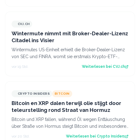
CVJ.CH
CVJ.CH
Wintermute nimmt mit Broker-Dealer-Lizenz
Citadel ins Visier
Wintermutes US-Einheit erhielt die Broker-Dealer-Lizenz
von SEC und FINRA, womit sie erstmals Krypto-ETF-
Anteile abwickeln darf. Der Artikel…
vor 19 Std.
Weiterlesen bei
CVJ.ch
CRYPTO INSIDERS
BITCOIN
Bitcoin en XRP dalen terwijl olie stijgt door
teleurstelling rond Straat van Hormuz
Bitcoin und XRP fallen, während Öl wegen Enttäuschung
über Straße von Hormus steigt Bitcoin und insbesondere
Altcoins wie XRP und Solana hab…
vor 20 Std.
Weiterlesen bei
Crypto Insiders