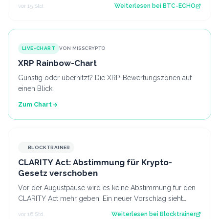
entscheidend sind. Source: BTC-ECHO…
vor 15 Std.
Weiterlesen bei
BTC-ECHO
LIVE-CHART
VON MISSCRYPTO
XRP Rainbow-Chart
Günstig oder überhitzt? Die XRP-Bewertungszonen auf
einen Blick.
Zum Chart
BLOCKTRAINER
CLARITY Act: Abstimmung für Krypto-
Gesetz verschoben
Vor der Augustpause wird es keine Abstimmung für den
CLARITY Act mehr geben. Ein neuer Vorschlag sieht
derweil vor, dass Trump bestimmte Kry…
vor 16 Std.
Weiterlesen bei
Blocktrainer