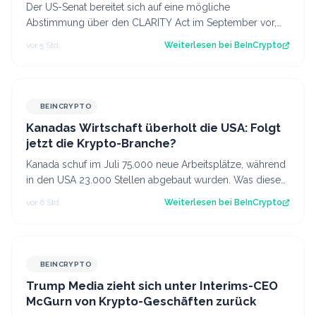
Der US-Senat bereitet sich auf eine mögliche
Abstimmung über den CLARITY Act im September vor,
obwohl weiterhin die nötige Unterstützung feh…
vor 5 Std.
Weiterlesen bei
BeInCrypto
BEINCRYPTO
Kanadas Wirtschaft überholt die USA: Folgt
jetzt die Krypto-Branche?
Kanada schuf im Juli 75.000 neue Arbeitsplätze, während
in den USA 23.000 Stellen abgebaut wurden. Was diese
Divergenz für Kanadas Krypto-Br…
vor 6 Std.
Weiterlesen bei
BeInCrypto
BEINCRYPTO
Trump Media zieht sich unter Interims-CEO
McGurn von Krypto-Geschäften zurück