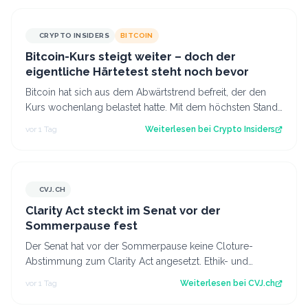
CRYPTO INSIDERS
BITCOIN
Bitcoin-Kurs steigt weiter – doch der
eigentliche Härtetest steht noch bevor
Bitcoin hat sich aus dem Abwärtstrend befreit, der den
Kurs wochenlang belastet hatte. Mit dem höchsten Stand
seit fast einer Woche keimt ne…
vor 1 Tag
Weiterlesen bei
Crypto Insiders
CVJ.CH
CVJ.CH
Clarity Act steckt im Senat vor der
Sommerpause fest
Der Senat hat vor der Sommerpause keine Cloture-
Abstimmung zum Clarity Act angesetzt. Ethik- und
Geldwäsche-Fragen bleiben ungelöst. Der Art…
vor 1 Tag
Weiterlesen bei
CVJ.ch