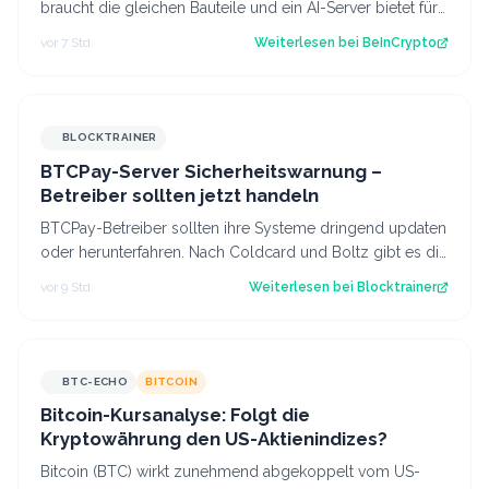
braucht die gleichen Bauteile und ein AI-Server bietet für
die gleichen Bauteile meh…
vor 7 Std.
Weiterlesen bei
BeInCrypto
BLOCKTRAINER
BTCPay-Server Sicherheitswarnung –
Betreiber sollten jetzt handeln
BTCPay-Betreiber sollten ihre Systeme dringend updaten
oder herunterfahren. Nach Coldcard und Boltz gibt es die
nächste Sicherheitswarnung i…
vor 9 Std.
Weiterlesen bei
Blocktrainer
BTC-ECHO
BITCOIN
Bitcoin-Kursanalyse: Folgt die
Kryptowährung den US-Aktienindizes?
Bitcoin (BTC) wirkt zunehmend abgekoppelt vom US-