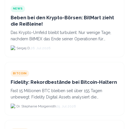
NEWS
Beben bei den Krypto-Börsen: BitMart zieht
die Reißleine!
Das Krypto-Umfeld bleibt turbulent. Nur wenige Tage,
nachdem BitMEX das Ende seiner Operationen für
September 2026 bekannt gegeben hat, zieht nun die
Sergej D.
26. Jul 2026
nächste gr...
BITCOIN
Fidelity: Rekordbestände bei Bitcoin-Haltern
Fast 15 Millionen BTC bleiben seit über 155 Tagen
unbewegt. Fidelity Digital Assets analysiert die
Anlegerüberzeugung trotz Kursverlusten und einem
Dr. Stephanie Morgenroth
25. Jul 2026
BTC-Preis.