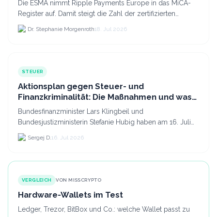
Die ESMA nimmt Ripple Payments Europe in das MiCA-
Register auf. Damit steigt die Zahl der zertifizierten
Kryptodienstleister in der EU auf 294 Unternehmen, was.
Dr. Stephanie Morgenroth
18. Jul 2026
STEUER
Aktionsplan gegen Steuer- und
Finanzkriminalität: Die Maßnahmen und was
sie für Krypto bedeuten
Bundesfinanzminister Lars Klingbeil und
Bundesjustizministerin Stefanie Hubig haben am 16. Juli
2026 einen gemeinsamen Aktionsplan gegen Steuer- und
Sergej D.
16. Jul 2026
Finanzkrimi...
VERGLEICH
VON MISSCRYPTO
Hardware-Wallets im Test
Ledger, Trezor, BitBox und Co.: welche Wallet passt zu