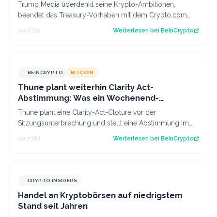
Trump Media überdenkt seine Krypto-Ambitionen,
beendet das Treasury-Vorhaben mit dem Crypto.com
CRO und kürzt die Pläne für Prognosen. Der B…
vor 6 Std.
Weiterlesen bei
BeInCrypto
BEINCRYPTO
BITCOIN
Thune plant weiterhin Clarity Act-
Abstimmung: Was ein Wochenend-
Überraschung für Bitcoin bedeuten könnte
Thune plant eine Clarity-Act-Cloture vor der
Sitzungsunterbrechung und stellt eine Abstimmung im
Senat im September in Aussicht, während die…
vor 7 Std.
Weiterlesen bei
BeInCrypto
CRYPTO INSIDERS
Handel an Kryptobörsen auf niedrigstem
Stand seit Jahren