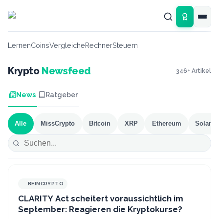
Zum Hauptinhalt springen
Lernen
Coins
Vergleiche
Rechner
Steuern
Krypto
Newsfeed
346
+ Artikel
News
Ratgeber
Alle
MissCrypto
Bitcoin
XRP
Ethereum
Solana
BEINCRYPTO
CLARITY Act scheitert voraussichtlich im
September: Reagieren die Kryptokurse?