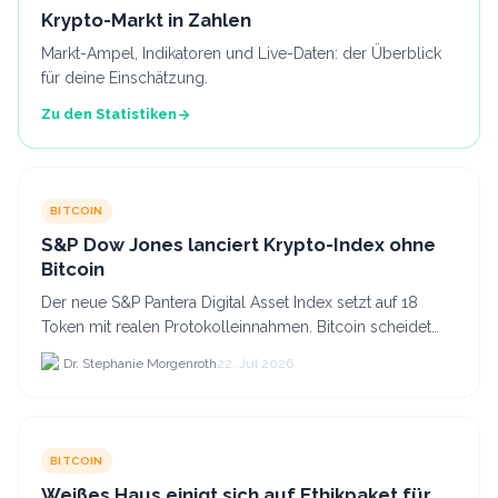
Krypto-Markt in Zahlen
Markt-Ampel, Indikatoren und Live-Daten: der Überblick
für deine Einschätzung.
Zu den Statistiken
BITCOIN
S&P Dow Jones lanciert Krypto-Index ohne
Bitcoin
Der neue S&P Pantera Digital Asset Index setzt auf 18
Token mit realen Protokolleinnahmen. Bitcoin scheidet
aufgrund fehlender Erträge für Halter aus dem.
Dr. Stephanie Morgenroth
22. Jul 2026
BITCOIN
Weißes Haus einigt sich auf Ethikpaket für