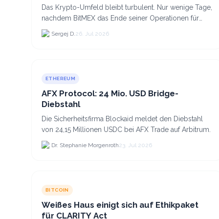
Das Krypto-Umfeld bleibt turbulent. Nur wenige Tage,
nachdem BitMEX das Ende seiner Operationen für
September 2026 bekannt gegeben hat, zieht nun die
Sergej D.
26. Jul 2026
nächste gr...
ETHEREUM
AFX Protocol: 24 Mio. USD Bridge-
Diebstahl
Die Sicherheitsfirma Blockaid meldet den Diebstahl
von 24,15 Millionen USDC bei AFX Trade auf Arbitrum.
Dr. Stephanie Morgenroth
23. Jul 2026
BITCOIN
Weißes Haus einigt sich auf Ethikpaket
für CLARITY Act