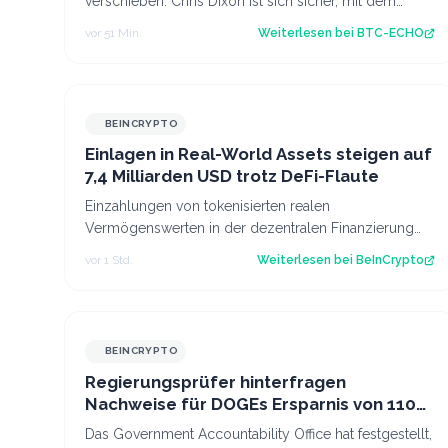
verschieben. Chris Dixon ist sich sicher, mit dem
CLARITY Act wäre sowas nicht mehr möglich. S…
vor 51 Min.
Weiterlesen bei
BTC-ECHO
BEINCRYPTO
Einlagen in Real-World Assets steigen auf
7,4 Milliarden USD trotz DeFi-Flaute
Einzahlungen von tokenisierten realen
Vermögenswerten in der dezentralen Finanzierung
haben sich im vergangenen Jahr mehr als
vor 1 Std.
Weiterlesen bei
BeInCrypto
verdreifacht,…
BEINCRYPTO
Regierungsprüfer hinterfragen
Nachweise für DOGEs Ersparnis von 110
Milliarden USD
Das Government Accountability Office hat festgestellt,