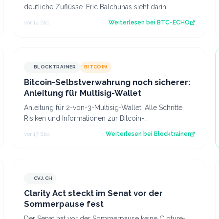
deutliche Zuflüsse. Eric Balchunas sieht darin
womöglich einen Vertrauensgewinn. Source:…
vor 14 Std.
Weiterlesen bei
BTC-ECHO
BLOCKTRAINER
BITCOIN
Bitcoin-Selbstverwahrung noch sicherer:
Anleitung für Multisig-Wallet
Anleitung für 2-von-3-Multisig-Wallet. Alle Schritte,
Risiken und Informationen zur Bitcoin-
Verwahrmethode für Profis, die vor dem Coldcard-…
vor 17 Std.
Weiterlesen bei
Blocktrainer
CVJ.CH
CVJ.CH
Clarity Act steckt im Senat vor der
Sommerpause fest
Der Senat hat vor der Sommerpause keine Cloture-