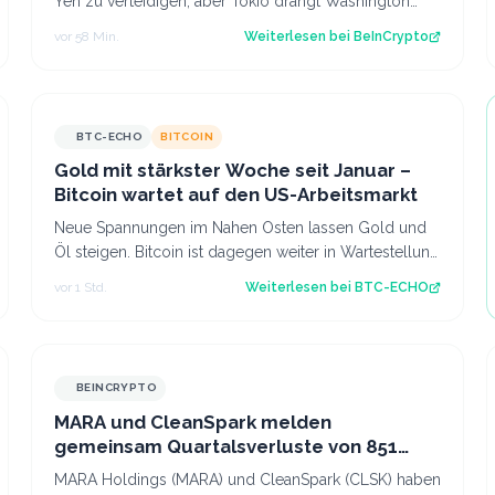
Yen zu verteidigen, aber Tokio drängt Washington
weiterhin, seine Mario- und Naruto-Memes zu…
vor 58 Min.
Weiterlesen bei
BeInCrypto
BTC-ECHO
BITCOIN
Gold mit stärkster Woche seit Januar –
Bitcoin wartet auf den US-Arbeitsmarkt
Neue Spannungen im Nahen Osten lassen Gold und
Öl steigen. Bitcoin ist dagegen weiter in Wartestellung
vor den Arbeitsmarktdaten der USA. So…
vor 1 Std.
Weiterlesen bei
BTC-ECHO
BEINCRYPTO
MARA und CleanSpark melden
gemeinsam Quartalsverluste von 851
Millionen USD
MARA Holdings (MARA) und CleanSpark (CLSK) haben