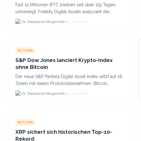
Fast 15 Millionen BTC bleiben seit über 155 Tagen
unbewegt. Fidelity Digital Assets analysiert die
Anlegerüberzeugung trotz Kursverlusten und einem
Dr. Stephanie Morgenroth
25. Jul 2026
BTC-Preis.
BITCOIN
S&P Dow Jones lanciert Krypto-Index
ohne Bitcoin
Der neue S&P Pantera Digital Asset Index setzt auf 18
Token mit realen Protokolleinnahmen. Bitcoin
scheidet aufgrund fehlender Erträge für Halter aus
Dr. Stephanie Morgenroth
22. Jul 2026
dem.
BITCOIN
XRP sichert sich historischen Top-10-
Rekord