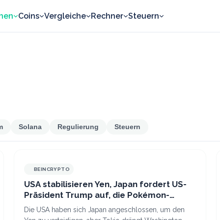
nen
Coins
Vergleiche
Rechner
Steuern
m
Solana
Regulierung
Steuern
BEINCRYPTO
USA stabilisieren Yen, Japan fordert US-
Präsident Trump auf, die Pokémon-
Memes zu beenden
Die USA haben sich Japan angeschlossen, um den