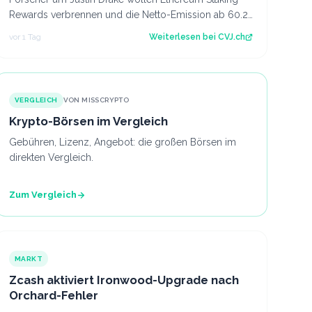
Rewards verbrennen und die Netto-Emission ab 60.25
Mio. ETH auf null senken. Der Artikel Et…
vor 1 Tag
Weiterlesen bei
CVJ.ch
VERGLEICH
VON MISSCRYPTO
Krypto-Börsen im Vergleich
Gebühren, Lizenz, Angebot: die großen Börsen im
direkten Vergleich.
Zum Vergleich
MARKT
Zcash aktiviert Ironwood-Upgrade nach
Orchard-Fehler