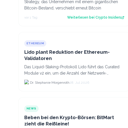
Strategy, das Unternehmen mit einem gigantischen
Bitcoin-Bestand, verschiebt erneut Bitcoin
vor 1 Tag
Weiterlesen bei
Crypto Insiders
ETHEREUM
Lido plant Reduktion der Ethereum-
Validatoren
Das Liquid-Staking-Protokoll Lido führt das Curated
Module v2 ein, um die Anzahl der Netzwerk-
Validatoren von 880.000 auf etwa 628.
Dr. Stephanie Morgenroth
28. Jul 2026
NEWS
Beben bei den Krypto-Börsen: BitMart
zieht die Reißleine!