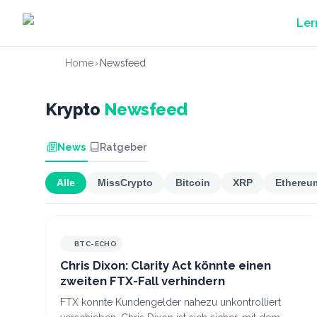
Zum Hauptinhalt springen
Ler
Home
›
Newsfeed
Krypto
Newsfeed
News
Ratgeber
Alle
MissCrypto
Bitcoin
XRP
Ethereu
BTC-ECHO
Chris Dixon: Clarity Act könnte einen
zweiten FTX-Fall verhindern
FTX konnte Kundengelder nahezu unkontrolliert