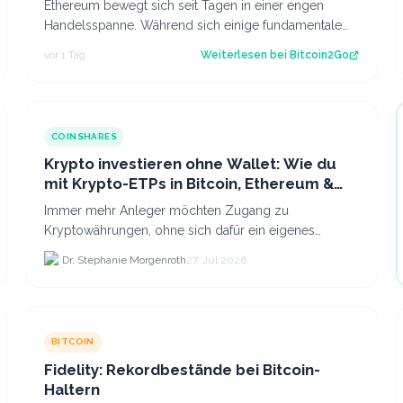
Ethereum bewegt sich seit Tagen in einer engen
Handelsspanne. Während sich einige fundamentale
Faktoren zuletzt verbessert haben, fehlt bisl…
vor 1 Tag
Weiterlesen bei
Bitcoin2Go
COINSHARES
Krypto investieren ohne Wallet: Wie du
mit Krypto-ETPs in Bitcoin, Ethereum &
Co. anlegst
Immer mehr Anleger möchten Zugang zu
Kryptowährungen, ohne sich dafür ein eigenes
Krypto-Wallet einrichten zu müssen. Dazu kommt,
Dr. Stephanie Morgenroth
27. Jul 2026
dass viele nicht nur Bitcoin h...
BITCOIN
Fidelity: Rekordbestände bei Bitcoin-
Haltern