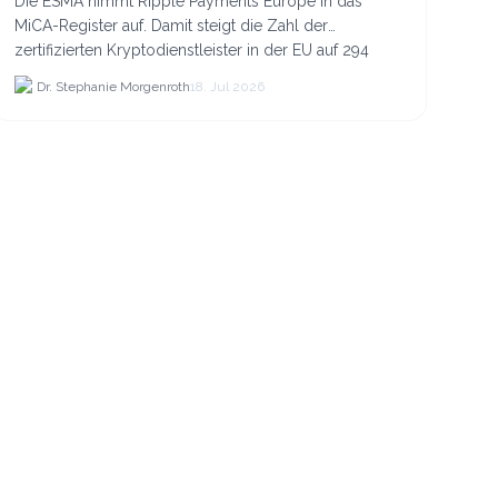
Die ESMA nimmt Ripple Payments Europe in das
MiCA-Register auf. Damit steigt die Zahl der
zertifizierten Kryptodienstleister in der EU auf 294
Unternehmen, was.
Dr. Stephanie Morgenroth
18. Jul 2026