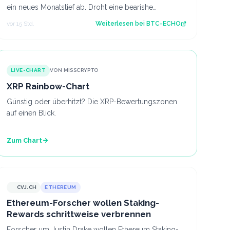
ein neues Monatstief ab. Droht eine bearishe
Trendfortsetzung oder gelingt der Käufersei…
vor 15 Std.
Weiterlesen bei
BTC-ECHO
LIVE-CHART
VON MISSCRYPTO
XRP Rainbow-Chart
Günstig oder überhitzt? Die XRP-Bewertungszonen
auf einen Blick.
Zum Chart
CVJ.CH
ETHEREUM
CVJ.CH
Ethereum-Forscher wollen Staking-
Rewards schrittweise verbrennen
Forscher um Justin Drake wollen Ethereum Staking-