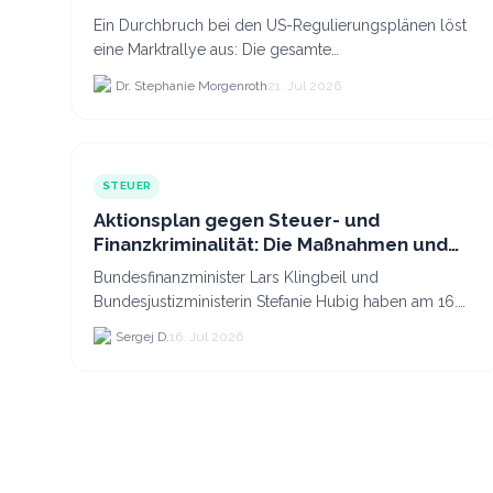
Ein Durchbruch bei den US-Regulierungsplänen löst
eine Marktrallye aus: Die gesamte
Kryptokapitalisierung stieg am 21.
Dr. Stephanie Morgenroth
21. Jul 2026
STEUER
Aktionsplan gegen Steuer- und
Finanzkriminalität: Die Maßnahmen und
was sie für Krypto bedeuten
Bundesfinanzminister Lars Klingbeil und
Bundesjustizministerin Stefanie Hubig haben am 16.
Juli 2026 einen gemeinsamen Aktionsplan gegen
Sergej D.
16. Jul 2026
Steuer- und Finanzkrimi...