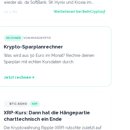
wieder ab, da SoftBank, SK Hynix und Kioxia im
Rahmen eines breiteren Abverkaufs von Speicher…
vor 3 Std.
Weiterlesen bei
BeInCrypto
RECHNER
VON MISSCRYPTO
Krypto-Sparplanrechner
Was wird aus 50 Euro im Monat? Rechne deinen
Sparplan mit echten Kursdaten durch.
Jetzt rechnen
BTC-ECHO
XRP
XRP-Kurs: Dann hat die Hängepartie
charttechnisch ein Ende
Die Kryptowährung Ripple (XRP) rutschte zuletzt auf