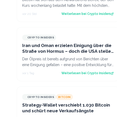
Kurs wochenlang belastet hatte. Mit dem höchsten
Stand seit fast einer Woche keimt ne…
vor 20 Std.
Weiterlesen bei
Crypto Insiders
CRYPTO INSIDERS
Iran und Oman erzielen Einigung über die
Straße von Hormus – doch die USA stellen
sich quer
Der Ölpreis ist bereits aufgrund von Berichten über
eine Einigung gefallen – eine positive Entwicklung für
den Kryptomarkt.
vor 1 Tag
Weiterlesen bei
Crypto Insiders
CRYPTO INSIDERS
BITCOIN
Strategy-Wallet verschiebt 1.030 Bitcoin
und schürt neue Verkaufsängste