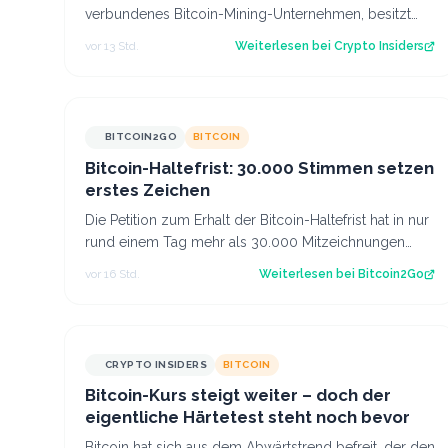
verbundenes Bitcoin-Mining-Unternehmen, besitzt
inzwischen 8.002 Bitcoin im Wert von rund 444 Mi…
vor 13 Std.
Weiterlesen bei
Crypto Insiders
BITCOIN2GO
BITCOIN
Bitcoin-Haltefrist: 30.000 Stimmen setzen
erstes Zeichen
Die Petition zum Erhalt der Bitcoin-Haltefrist hat in nur
rund einem Tag mehr als 30.000 Mitzeichnungen
erreicht. Damit ist die erste politi…
vor 16 Std.
Weiterlesen bei
Bitcoin2Go
CRYPTO INSIDERS
BITCOIN
Bitcoin-Kurs steigt weiter – doch der
eigentliche Härtetest steht noch bevor
Bitcoin hat sich aus dem Abwärtstrend befreit, der den