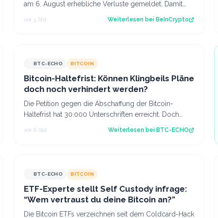
am 6. August erhebliche Verluste gemeldet. Damit
setzt sich die Schwächephase bei den börse…
vor 3 Std.
Weiterlesen bei
BeInCrypto
BTC-ECHO
BITCOIN
Bitcoin-Haltefrist: Können Klingbeils Pläne
doch noch verhindert werden?
Die Petition gegen die Abschaffung der Bitcoin-
Haltefrist hat 30.000 Unterschriften erreicht. Doch
kann sie die Pläne des Bundesfinanzminist…
vor 6 Std.
Weiterlesen bei
BTC-ECHO
BTC-ECHO
BITCOIN
ETF-Experte stellt Self Custody infrage:
“Wem vertraust du deine Bitcoin an?”
Die Bitcoin ETFs verzeichnen seit dem Coldcard-Hack