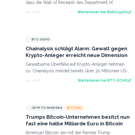
dass die Wall of Receipts des Department of
Government Efficiency (DOGE) Sparschätzun…
vor 2 Std.
Weiterlesen bei
BeInCrypto
BTC-ECHO
Chainalysis schlägt Alarm: Gewalt gegen
Krypto-Anleger erreicht neue Dimension
Gewaltsame Überfälle auf Krypto-Anleger nehmen
zu: Chainalysis meldet bereits über 30 Millionen US-
Dollar Beute im ersten Halbjahr 2026. Sou…
vor 5 Std.
Weiterlesen bei
BTC-ECHO
CRYPTO INSIDERS
BITCOIN
Trumps Bitcoin-Unternehmen besitzt nun
fast eine halbe Milliarde Euro in Bitcoin
American Bitcoin, ein mit der Familie Trump