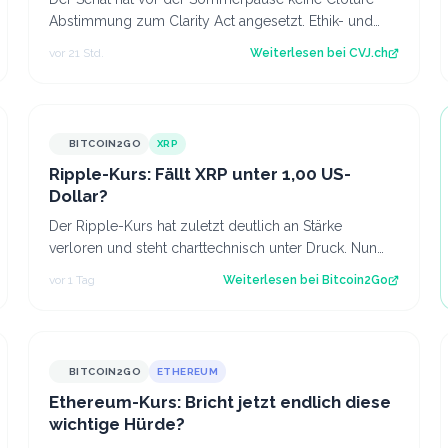
Abstimmung zum Clarity Act angesetzt. Ethik- und
Geldwäsche-Fragen bleiben ungelöst. Der Art…
vor 21 Std.
Weiterlesen bei
CVJ.ch
BITCOIN2GO
XRP
Ripple-Kurs: Fällt XRP unter 1,00 US-
Dollar?
Der Ripple-Kurs hat zuletzt deutlich an Stärke
verloren und steht charttechnisch unter Druck. Nun
rückt die Marke von 1,00 US-Dollar in den…
vor 1 Tag
Weiterlesen bei
Bitcoin2Go
BITCOIN2GO
ETHEREUM
Ethereum-Kurs: Bricht jetzt endlich diese
wichtige Hürde?