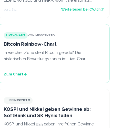
Lizenz von SEC und FINRA, womit sie erstmals
Krypto-ETF-Anteile abwickeln darf. Der Artikel…
vor 1 Std.
Weiterlesen bei
CVJ.ch
LIVE-CHART
VON MISSCRYPTO
Bitcoin Rainbow-Chart
In welcher Zone steht Bitcoin gerade? Die
historischen Bewertungszonen im Live-Chart.
Zum Chart
BEINCRYPTO
KOSPI und Nikkei geben Gewinne ab:
SoftBank und SK Hynix fallen
KOSPI und Nikkei 225 gaben ihre frühen Gewinne