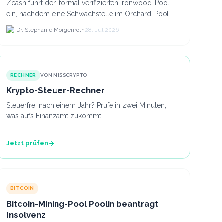
Zcash führt den formal verifizierten Ironwood-Pool
ein, nachdem eine Schwachstelle im Orchard-Pool
die Erstellung gefälschter ZEC-Token ermöglichte.
Dr. Stephanie Morgenroth
28. Jul 2026
RECHNER
VON MISSCRYPTO
Krypto-Steuer-Rechner
Steuerfrei nach einem Jahr? Prüfe in zwei Minuten,
was aufs Finanzamt zukommt.
Jetzt prüfen
BITCOIN
Bitcoin-Mining-Pool Poolin beantragt
Insolvenz