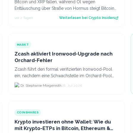
Bitcoin und XRP fallen, während Öl wegen
Enttäuschung über Straße von Hormus steigt Bitcoin
und insbesondere Altcoins wie XRP und Solana hab…
vor 2 Tagen
Weiterlesen bei
Crypto Insiders
MARKT
Zcash aktiviert Ironwood-Upgrade nach
Orchard-Fehler
Zcash führt den formal verifizierten Ironwood-Pool
ein, nachdem eine Schwachstelle im Orchard-Pool
die Erstellung gefälschter ZEC-Token ermöglichte.
Dr. Stephanie Morgenroth
28. Jul 2026
COINSHARES
Krypto investieren ohne Wallet: Wie du
mit Krypto-ETPs in Bitcoin, Ethereum &