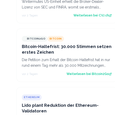
Wintermutes US-Einheit erhielt die Broker-Dealer-
Lizenz von SEC und FINRA, womit sie erstmals
Krypto-ETF-Anteile abwickeln darf. Der Artikel…
vor 2 Tagen
Weiterlesen bei
CVJ.ch
BITCOIN2GO
BITCOIN
Bitcoin-Haltefrist: 30.000 Stimmen setzen
erstes Zeichen
Die Petition zum Erhalt der Bitcoin-Haltefrist hat in nur
rund einem Tag mehr als 30.000 Mitzeichnungen
erreicht. Damit ist die erste politi…
vor 2 Tagen
Weiterlesen bei
Bitcoin2Go
ETHEREUM
Lido plant Reduktion der Ethereum-
Validatoren