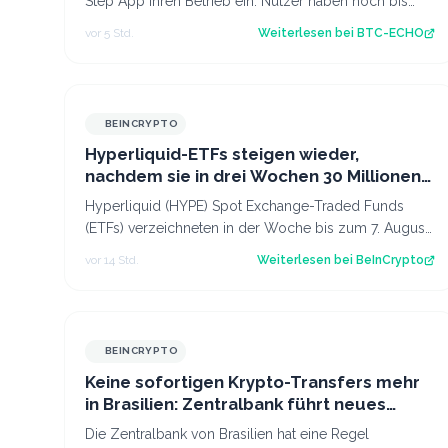
Step App ihren Betrieb ein. Nutzer haben noch bis
zum 21. August Zeit, ihre gesperrten To…
vor 5 Std.
Weiterlesen bei
BTC-ECHO
BEINCRYPTO
Hyperliquid-ETFs steigen wieder,
nachdem sie in drei Wochen 30 Millionen
USD verloren haben
Hyperliquid (HYPE) Spot Exchange-Traded Funds
(ETFs) verzeichneten in der Woche bis zum 7. August
wieder Nettozuflüsse. Nach drei Wochen mit…
vor 14 Std.
Weiterlesen bei
BeInCrypto
BEINCRYPTO
Keine sofortigen Krypto-Transfers mehr
in Brasilien: Zentralbank führt neues
Gesetz ein
Die Zentralbank von Brasilien hat eine Regel