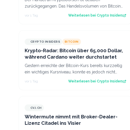
zurückgegangen. Das Handelsvolumen von Bitcoin
befindet sich inzwischen auf einem ähnlichen Niveau
vor 1 Tag
Weiterlesen bei
Crypto Insiders
w…
CRYPTO INSIDERS
BITCOIN
Krypto-Radar: Bitcoin über 65.000 Dollar,
während Cardano weiter durchstartet
Gestern erreichte der Bitcoin-Kurs bereits kurzzeitig
ein wichtiges Kursniveau, konnte es jedoch nicht
sofort überwinden. Heute scheinen neu…
vor 1 Tag
Weiterlesen bei
Crypto Insiders
CVJ.CH
CVJ.CH
Wintermute nimmt mit Broker-Dealer-
Lizenz Citadel ins Visier