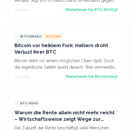
verdaut, regt sich in Deutschland Widerstand gegen
die Abschaffung der Krypto-Haltefrist. Source:…
vor 5 Std.
Weiterlesen bei
BTC-ECHO
BITCOIN2GO
BITCOIN
Bitcoin vor heiklem Fork: Haltern droht
Verlust ihrer BTC
Bitcoin steht vor einem möglichen Chain-Split. Doch
die eigentliche Gefahr lauert danach: Wer vermeintlich
kostenlose Fork-Coins verkauft, k…
vor 15 Std.
Weiterlesen bei
Bitcoin2Go
BTC-ECHO
Warum die Rente allein nicht mehr reicht
– Wirtschaftsweise zeigt Wege zur
Vorsorge auf
Die Zukunft der Rente beschäftigt viele Menschen