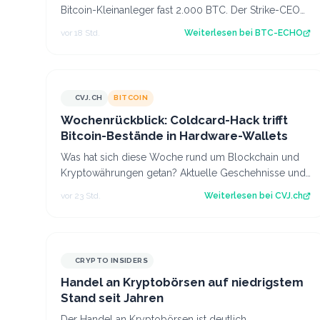
Bitcoin-Kleinanleger fast 2.000 BTC. Der Strike-CEO
erklärt die Ursachen der Tragödie und ze…
vor 18 Std.
Weiterlesen bei
BTC-ECHO
CVJ.CH
BITCOIN
CVJ.CH
Wochenrückblick: Coldcard-Hack trifft
Bitcoin-Bestände in Hardware-Wallets
Was hat sich diese Woche rund um Blockchain und
Kryptowährungen getan? Aktuelle Geschehnisse und
Hintergrundberichte im Wochenrückblick. Der…
vor 23 Std.
Weiterlesen bei
CVJ.ch
CRYPTO INSIDERS
Handel an Kryptobörsen auf niedrigstem
Stand seit Jahren
Der Handel an Kryptobörsen ist deutlich