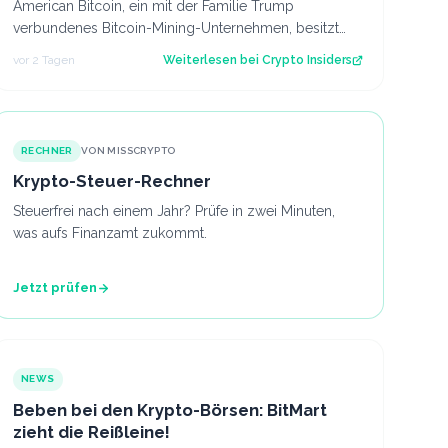
American Bitcoin, ein mit der Familie Trump
verbundenes Bitcoin-Mining-Unternehmen, besitzt
inzwischen 8.002 Bitcoin im Wert von rund 444 Mi…
vor 2 Tagen
Weiterlesen bei
Crypto Insiders
RECHNER
VON MISSCRYPTO
Krypto-Steuer-Rechner
Steuerfrei nach einem Jahr? Prüfe in zwei Minuten,
was aufs Finanzamt zukommt.
Jetzt prüfen
NEWS
Beben bei den Krypto-Börsen: BitMart
zieht die Reißleine!