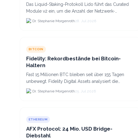
Das Liquid-Staking-Protokoll Lido führt das Curated
Module v2 ein, um die Anzahl der Netzwerk-
Validatoren von 880.000 auf etwa 628.
Dr. Stephanie Morgenroth
28. Jul 2026
BITCOIN
Fidelity: Rekordbestände bei Bitcoin-
Haltern
Fast 15 Millionen BTC bleiben seit über 155 Tagen
unbewegt. Fidelity Digital Assets analysiert die
Anlegerüberzeugung trotz Kursverlusten und einem
Dr. Stephanie Morgenroth
25. Jul 2026
BTC-Preis.
ETHEREUM
AFX Protocol: 24 Mio. USD Bridge-
Diebstahl