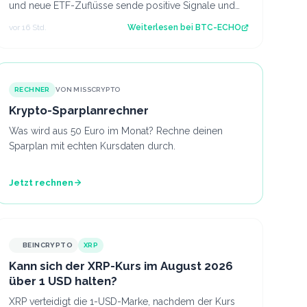
und neue ETF-Zuflüsse sende positive Signale und
Ethereum zeigt erstmals seit längerer Zeit…
vor 16 Std.
Weiterlesen bei
BTC-ECHO
RECHNER
VON MISSCRYPTO
Krypto-Sparplanrechner
Was wird aus 50 Euro im Monat? Rechne deinen
Sparplan mit echten Kursdaten durch.
Jetzt rechnen
BEINCRYPTO
XRP
Kann sich der XRP-Kurs im August 2026
über 1 USD halten?
XRP verteidigt die 1-USD-Marke, nachdem der Kurs