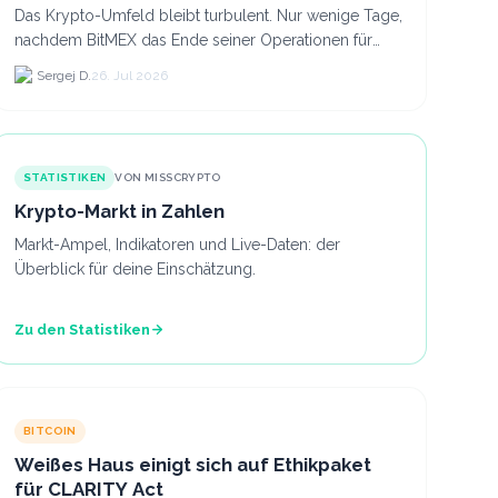
Das Krypto-Umfeld bleibt turbulent. Nur wenige Tage,
nachdem BitMEX das Ende seiner Operationen für
September 2026 bekannt gegeben hat, zieht nun die
Sergej D.
26. Jul 2026
nächste gr...
STATISTIKEN
VON MISSCRYPTO
Krypto-Markt in Zahlen
Markt-Ampel, Indikatoren und Live-Daten: der
Überblick für deine Einschätzung.
Zu den Statistiken
BITCOIN
Weißes Haus einigt sich auf Ethikpaket
für CLARITY Act