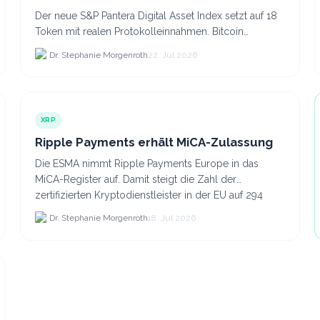
Der neue S&P Pantera Digital Asset Index setzt auf 18
Token mit realen Protokolleinnahmen. Bitcoin
scheidet aufgrund fehlender Erträge für Halter aus
Dr. Stephanie Morgenroth
22. Jul 2026
dem.
XRP
Ripple Payments erhält MiCA-Zulassung
Die ESMA nimmt Ripple Payments Europe in das
MiCA-Register auf. Damit steigt die Zahl der
zertifizierten Kryptodienstleister in der EU auf 294
Unternehmen, was.
Dr. Stephanie Morgenroth
18. Jul 2026