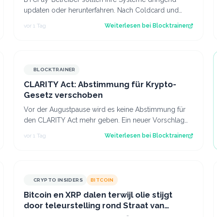
updaten oder herunterfahren. Nach Coldcard und
Boltz gibt es die nächste Sicherheitswarnung i…
vor 1 Tag
Weiterlesen bei
Blocktrainer
BLOCKTRAINER
CLARITY Act: Abstimmung für Krypto-
Gesetz verschoben
Vor der Augustpause wird es keine Abstimmung für
den CLARITY Act mehr geben. Ein neuer Vorschlag
sieht derweil vor, dass Trump bestimmte Kry…
vor 1 Tag
Weiterlesen bei
Blocktrainer
CRYPTO INSIDERS
BITCOIN
Bitcoin en XRP dalen terwijl olie stijgt
door teleurstelling rond Straat van
Hormuz