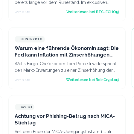
bereits lange vor dem Ruhestand. Im exklusiven
Interview mit BTC-ECHO spricht Wirtschaftswe…
vor 16 Std.
Weiterlesen bei
BTC-ECHO
BEINCRYPTO
Warum eine führende Ökonomin sagt: Die
Fed kann Inflation mit Zinserhöhungen
nicht besiegen
Wells Fargo-Chefökonom Tom Porcelli widerspricht
den Markt-Erwartungen zu einer Zinserhöhung der
US-Notenbank (Fed). Er geht davon aus, dass…
vor 18 Std.
Weiterlesen bei
BeInCrypto
CVJ.CH
CVJ.CH
Achtung vor Phishing-Betrug nach MiCA-
Stichtag
Seit dem Ende der MiCA-Übergangsfrist am 1. Juli