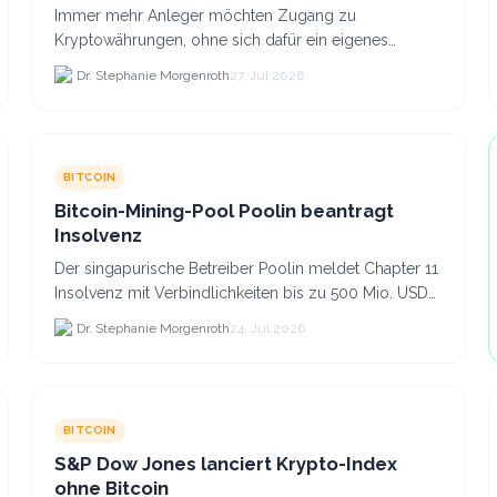
Co. anlegst
Immer mehr Anleger möchten Zugang zu
Kryptowährungen, ohne sich dafür ein eigenes
Krypto-Wallet einrichten zu müssen. Dazu kommt,
Dr. Stephanie Morgenroth
27. Jul 2026
dass viele nicht nur Bitcoin h...
BITCOIN
Bitcoin-Mining-Pool Poolin beantragt
Insolvenz
Der singapurische Betreiber Poolin meldet Chapter 11
Insolvenz mit Verbindlichkeiten bis zu 500 Mio. USD
und plant den Verkauf zweier Texas-Standorte für.
Dr. Stephanie Morgenroth
24. Jul 2026
BITCOIN
S&P Dow Jones lanciert Krypto-Index
ohne Bitcoin