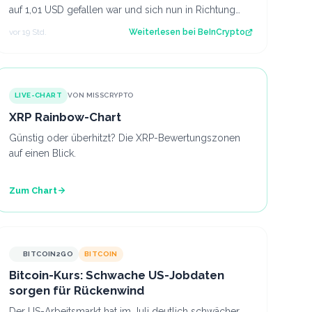
auf 1,01 USD gefallen war und sich nun in Richtung
1,04 USD erholt, während der CLARITY Act…
vor 19 Std.
Weiterlesen bei
BeInCrypto
LIVE-CHART
VON MISSCRYPTO
XRP Rainbow-Chart
Günstig oder überhitzt? Die XRP-Bewertungszonen
auf einen Blick.
Zum Chart
BITCOIN2GO
BITCOIN
Bitcoin-Kurs: Schwache US-Jobdaten
sorgen für Rückenwind
Der US-Arbeitsmarkt hat im Juli deutlich schwächer