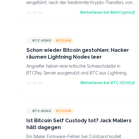
eingeführt, nach der bestimmte Krypto-Transfers von
regulierten Dienstleistern für 24 Stunden v…
vor 16 Std.
Weiterlesen bei
BeInCrypto
BTC-ECHO
BITCOIN
Schon wieder Bitcoin gestohlen: Hacker
räumen Lightning Nodes leer
Angreifer haben eine kritische Schwachstelle in
BTCPay Server ausgenutzt und BTC aus Lightning
Nodes gestohlen. Es ist bereits der zweite An…
vor 18 Std.
Weiterlesen bei
BTC-ECHO
BTC-ECHO
BITCOIN
Ist Bitcoin Self Custody tot? Jack Mallers
hält dagegen
Ein fataler Firmware-Fehler bei Coldcard kostet