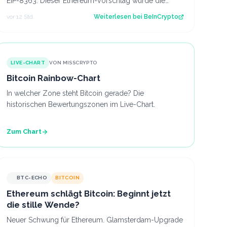
EIP-8363. Dieser Ethereum-Vorschlag würde die
Belohnungen für Validatoren anteilig verbrennen,…
vor 12 Std.
Weiterlesen bei
BeInCrypto
LIVE-CHART
VON MISSCRYPTO
Bitcoin Rainbow-Chart
In welcher Zone steht Bitcoin gerade? Die
historischen Bewertungszonen im Live-Chart.
Zum Chart
BTC-ECHO
BITCOIN
Ethereum schlägt Bitcoin: Beginnt jetzt
die stille Wende?
Neuer Schwung für Ethereum. Glamsterdam-Upgrade