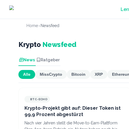
Zum Hauptinhalt springen
Ler
Home
›
Newsfeed
Krypto
Newsfeed
News
Ratgeber
Alle
MissCrypto
Bitcoin
XRP
Ethereu
BTC-ECHO
Krypto-Projekt gibt auf: Dieser Token ist
99,9 Prozent abgestürzt
Nach vier Jahren stellt die Move-to-Earn-Plattform