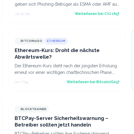
geben sich Phishing-Betrüger als ESMA oder AMF aus
und fordern Krypto-Transfers. Der Artike…
vor 19 Std.
Weiterlesen bei
CVJ.ch
BITCOIN2GO
ETHEREUM
Ethereum-Kurs: Droht die nächste
Abwärtswelle?
Der Ethereum-Kurs steht nach der jüngsten Erholung
erneut vor einer wichtigen charttechnischen Phase.
Die aktuelle Struktur wirft die Frage…
vor 1 Tag
Weiterlesen bei
Bitcoin2Go
BLOCKTRAINER
BTCPay-Server Sicherheitswarnung –
Betreiber sollten jetzt handeln
BTCPay-Betreiber sollten ihre Systeme dringend