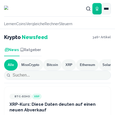
Zum Hauptinhalt springen
Lernen
Coins
Vergleiche
Rechner
Steuern
Krypto
Newsfeed
346
+ Artikel
News
Ratgeber
Alle
MissCrypto
Bitcoin
XRP
Ethereum
Solana
BTC-ECHO
XRP
XRP-Kurs: Diese Daten deuten auf einen
neuen Abverkauf