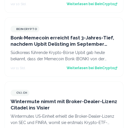
Bitcoin-Kurs-Prognose von 12 Mi…
vor 10 Std.
Weiterlesen bei
BeInCrypto
BEINCRYPTO
Bonk-Memecoin erreicht fast 3-Jahres-Tief,
nachdem Upbit Delisting im September
ankündigt
Südkoreas führende Krypto-Börse Upbit gab heute
bekannt, dass der Memecoin Bonk (BONK) von der
Plattform entfernt wird. Diese Nachricht führ…
vor 11 Std.
Weiterlesen bei
BeInCrypto
CVJ.CH
CVJ.CH
Wintermute nimmt mit Broker-Dealer-Lizenz
Citadel ins Visier
Wintermutes US-Einheit erhielt die Broker-Dealer-Lizenz
von SEC und FINRA, womit sie erstmals Krypto-ETF-