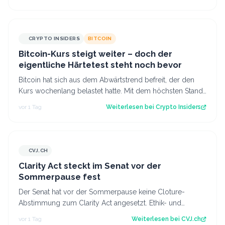
CRYPTO INSIDERS
BITCOIN
Bitcoin-Kurs steigt weiter – doch der
eigentliche Härtetest steht noch bevor
Bitcoin hat sich aus dem Abwärtstrend befreit, der den
Kurs wochenlang belastet hatte. Mit dem höchsten Stand
seit fast einer Woche keimt ne…
vor 1 Tag
Weiterlesen bei
Crypto Insiders
CVJ.CH
CVJ.CH
Clarity Act steckt im Senat vor der
Sommerpause fest
Der Senat hat vor der Sommerpause keine Cloture-
Abstimmung zum Clarity Act angesetzt. Ethik- und
Geldwäsche-Fragen bleiben ungelöst. Der Art…
vor 1 Tag
Weiterlesen bei
CVJ.ch