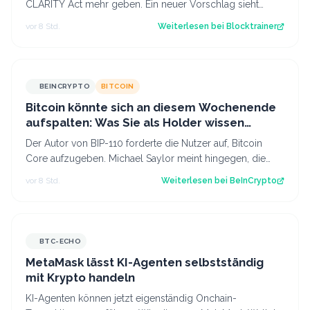
CLARITY Act mehr geben. Ein neuer Vorschlag sieht
derweil vor, dass Trump bestimmte Kry…
vor 8 Std.
Weiterlesen bei
Blocktrainer
BEINCRYPTO
BITCOIN
Bitcoin könnte sich an diesem Wochenende
aufspalten: Was Sie als Holder wissen
sollten
Der Autor von BIP-110 forderte die Nutzer auf, Bitcoin
Core aufzugeben. Michael Saylor meint hingegen, die
Befürworter sollten sich zurückha…
vor 8 Std.
Weiterlesen bei
BeInCrypto
BTC-ECHO
MetaMask lässt KI-Agenten selbstständig
mit Krypto handeln
KI-Agenten können jetzt eigenständig Onchain-