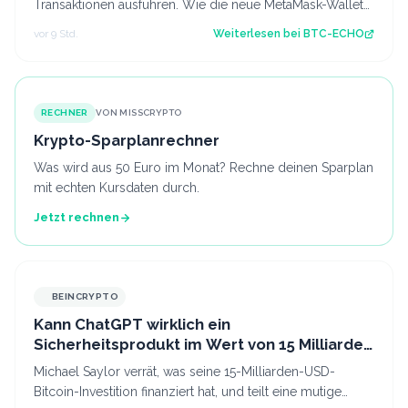
Transaktionen ausführen. Wie die neue MetaMask-Wallet
funktioniert und welche Risiken bleiben.…
vor 9 Std.
Weiterlesen bei
BTC-ECHO
RECHNER
VON MISSCRYPTO
Krypto-Sparplanrechner
Was wird aus 50 Euro im Monat? Rechne deinen Sparplan
mit echten Kursdaten durch.
Jetzt rechnen
BEINCRYPTO
Kann ChatGPT wirklich ein
Sicherheitsprodukt im Wert von 15 Milliarden
USD erfinden? Michael Saylor sagt: Ja
Michael Saylor verrät, was seine 15-Milliarden-USD-
Bitcoin-Investition finanziert hat, und teilt eine mutige