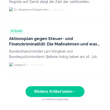
Register auf. Damit steigt die Zahl der zertifizierten
Kryptodienstleister in der EU auf 294 Unternehmen, was.
Dr. Stephanie Morgenroth
18. Jul 2026
STEUER
Aktionsplan gegen Steuer- und
Finanzkriminalität: Die Maßnahmen und was
sie für Krypto bedeuten
Bundesfinanzminister Lars Klingbeil und
Bundesjustizministerin Stefanie Hubig haben am 16. Juli
2026 einen gemeinsamen Aktionsplan gegen Steuer- und
Sergej D.
16. Jul 2026
Finanzkrimi...
Weitere Artikel laden
12
Artikel angezeigt