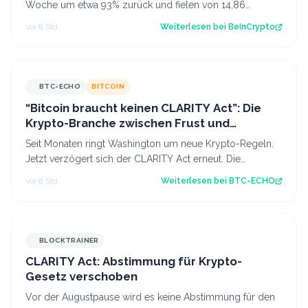
Woche um etwa 93% zurück und fielen von 14,86
Millionen USD auf 1,01 Millionen USD, währe…
vor 8 Std.
Weiterlesen bei
BeInCrypto
BTC-ECHO
BITCOIN
“Bitcoin braucht keinen CLARITY Act”: Die
Krypto-Branche zwischen Frust und
Hoffnung
Seit Monaten ringt Washington um neue Krypto-Regeln.
Jetzt verzögert sich der CLARITY Act erneut. Die
Reaktionen von Armstrong, Saylor und C…
vor 8 Std.
Weiterlesen bei
BTC-ECHO
BLOCKTRAINER
CLARITY Act: Abstimmung für Krypto-
Gesetz verschoben
Vor der Augustpause wird es keine Abstimmung für den