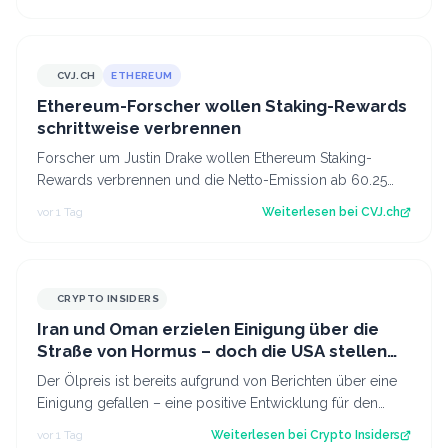
CVJ.CH
ETHEREUM
CVJ.CH
Ethereum-Forscher wollen Staking-Rewards
schrittweise verbrennen
Forscher um Justin Drake wollen Ethereum Staking-
Rewards verbrennen und die Netto-Emission ab 60.25
Mio. ETH auf null senken. Der Artikel Et…
vor 1 Tag
Weiterlesen bei
CVJ.ch
CRYPTO INSIDERS
Iran und Oman erzielen Einigung über die
Straße von Hormus – doch die USA stellen
sich quer
Der Ölpreis ist bereits aufgrund von Berichten über eine
Einigung gefallen – eine positive Entwicklung für den
Kryptomarkt.
vor 1 Tag
Weiterlesen bei
Crypto Insiders