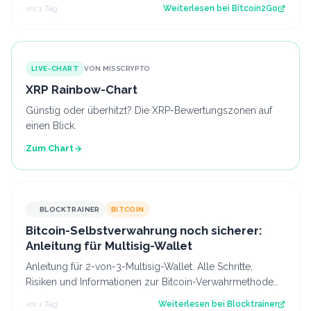
erreicht. Damit ist die erste politi…
vor 1 Tag
Weiterlesen bei
Bitcoin2Go
LIVE-CHART
VON MISSCRYPTO
XRP Rainbow-Chart
Günstig oder überhitzt? Die XRP-Bewertungszonen auf
einen Blick.
Zum Chart
BLOCKTRAINER
BITCOIN
Bitcoin-Selbstverwahrung noch sicherer:
Anleitung für Multisig-Wallet
Anleitung für 2-von-3-Multisig-Wallet. Alle Schritte,
Risiken und Informationen zur Bitcoin-Verwahrmethode
für Profis, die vor dem Coldcard-…
vor 1 Tag
Weiterlesen bei
Blocktrainer