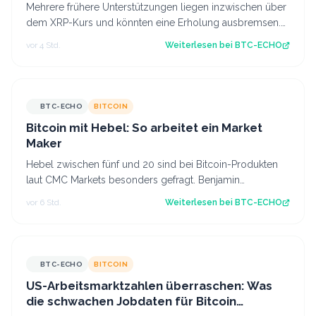
Mehrere frühere Unterstützungen liegen inzwischen über
dem XRP-Kurs und könnten eine Erholung ausbremsen.
Nun kommt es darauf an, ob diese Z…
vor 4 Std.
Weiterlesen bei
BTC-ECHO
BTC-ECHO
BITCOIN
Bitcoin mit Hebel: So arbeitet ein Market
Maker
Hebel zwischen fünf und 20 sind bei Bitcoin-Produkten
laut CMC Markets besonders gefragt. Benjamin
Kämmerer, Trading-Experte bei der Handels…
vor 6 Std.
Weiterlesen bei
BTC-ECHO
BTC-ECHO
BITCOIN
US-Arbeitsmarktzahlen überraschen: Was
die schwachen Jobdaten für Bitcoin