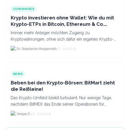
COINSHARES
Krypto investieren ohne Wallet: Wie du mit
Krypto-ETPs in Bitcoin, Ethereum & Co.
anlegst
Immer mehr Anleger möchten Zugang zu
Kryptowährungen, ohne sich dafür ein eigenes Krypto-
Wallet einrichten zu müssen. Dazu kommt, dass viele
Dr. Stephanie Morgenroth
27. Jul 2026
nicht nur Bitcoin h...
NEWS
Beben bei den Krypto-Börsen: BitMart zieht
die Reißleine!
Das Krypto-Umfeld bleibt turbulent. Nur wenige Tage,
nachdem BitMEX das Ende seiner Operationen für
September 2026 bekannt gegeben hat, zieht nun die
Sergej D.
26. Jul 2026
nächste gr...