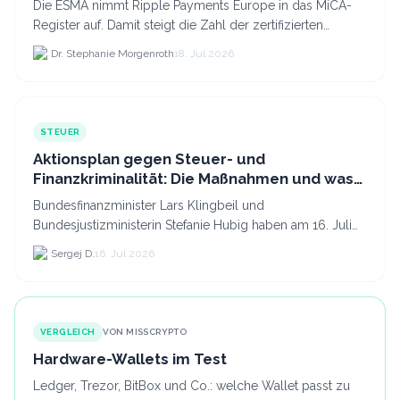
Die ESMA nimmt Ripple Payments Europe in das MiCA-
Register auf. Damit steigt die Zahl der zertifizierten
Kryptodienstleister in der EU auf 294 Unternehmen, was.
Dr. Stephanie Morgenroth
18. Jul 2026
STEUER
Aktionsplan gegen Steuer- und
Finanzkriminalität: Die Maßnahmen und was
sie für Krypto bedeuten
Bundesfinanzminister Lars Klingbeil und
Bundesjustizministerin Stefanie Hubig haben am 16. Juli
2026 einen gemeinsamen Aktionsplan gegen Steuer- und
Sergej D.
16. Jul 2026
Finanzkrimi...
VERGLEICH
VON MISSCRYPTO
Hardware-Wallets im Test
Ledger, Trezor, BitBox und Co.: welche Wallet passt zu