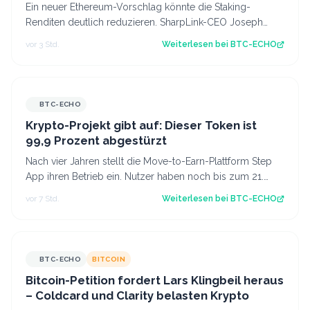
verlieren
Ein neuer Ethereum-Vorschlag könnte die Staking-
Renditen deutlich reduzieren. SharpLink-CEO Joseph
Chalom warnt vor Folgen für DeFi und inst…
vor 3 Std.
Weiterlesen bei
BTC-ECHO
BTC-ECHO
Krypto-Projekt gibt auf: Dieser Token ist
99,9 Prozent abgestürzt
Nach vier Jahren stellt die Move-to-Earn-Plattform Step
App ihren Betrieb ein. Nutzer haben noch bis zum 21.
August Zeit, ihre gesperrten To…
vor 7 Std.
Weiterlesen bei
BTC-ECHO
BTC-ECHO
BITCOIN
Bitcoin-Petition fordert Lars Klingbeil heraus
– Coldcard und Clarity belasten Krypto