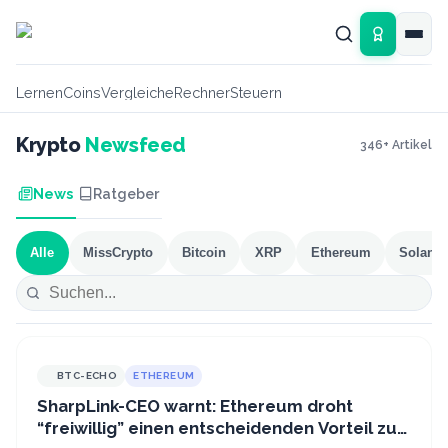
Zum Hauptinhalt springen
Lernen
Coins
Vergleiche
Rechner
Steuern
Krypto
Newsfeed
346
+ Artikel
News
Ratgeber
Alle
MissCrypto
Bitcoin
XRP
Ethereum
Solana
BTC-ECHO
ETHEREUM
SharpLink-CEO warnt: Ethereum droht
“freiwillig” einen entscheidenden Vorteil zu