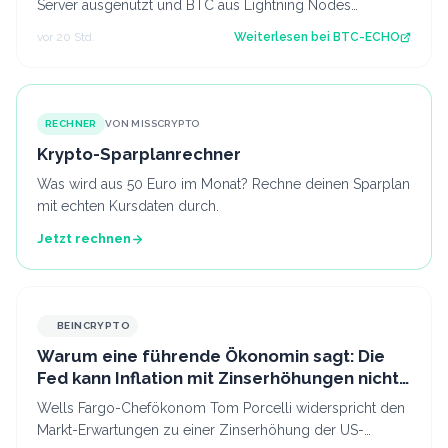
Server ausgenutzt und BTC aus Lightning Nodes
gestohlen. Es ist bereits der zweite An…
vor 20 Std.
Weiterlesen bei
BTC-ECHO
RECHNER
VON MISSCRYPTO
Krypto-Sparplanrechner
Was wird aus 50 Euro im Monat? Rechne deinen Sparplan
mit echten Kursdaten durch.
Jetzt rechnen
BEINCRYPTO
Warum eine führende Ökonomin sagt: Die
Fed kann Inflation mit Zinserhöhungen nicht
besiegen
Wells Fargo-Chefökonom Tom Porcelli widerspricht den
Markt-Erwartungen zu einer Zinserhöhung der US-