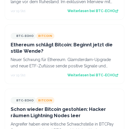
lange vor dem Ruhestand. Im exklusiven Interview mit
BTC-ECHO spricht Wirtschaftswe…
vor 19 Std.
Weiterlesen bei
BTC-ECHO
BTC-ECHO
BITCOIN
Ethereum schlägt Bitcoin: Beginnt jetzt die
stille Wende?
Neuer Schwung für Ethereum. Glamsterdam-Upgrade
und neue ETF-Zuflüsse sende positive Signale und
Ethereum zeigt erstmals seit längerer Zeit…
vor 19 Std.
Weiterlesen bei
BTC-ECHO
BTC-ECHO
BITCOIN
Schon wieder Bitcoin gestohlen: Hacker
räumen Lightning Nodes leer
Angreifer haben eine kritische Schwachstelle in BTCPay