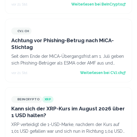
Notenbank (Fed). Er geht davon aus, dass…
vor 21 Std.
Weiterlesen bei
BeInCrypto
CVJ.CH
CVJ.CH
Achtung vor Phishing-Betrug nach MiCA-
Stichtag
Seit dem Ende der MiCA-Übergangsfrist am 1. Juli geben
sich Phishing-Betrüger als ESMA oder AMF aus und
fordern Krypto-Transfers. Der Artike…
vor 21 Std.
Weiterlesen bei
CVJ.ch
BEINCRYPTO
XRP
Kann sich der XRP-Kurs im August 2026 über
1 USD halten?
XRP verteidigt die 1-USD-Marke, nachdem der Kurs auf
1,01 USD gefallen war und sich nun in Richtung 1,04 USD