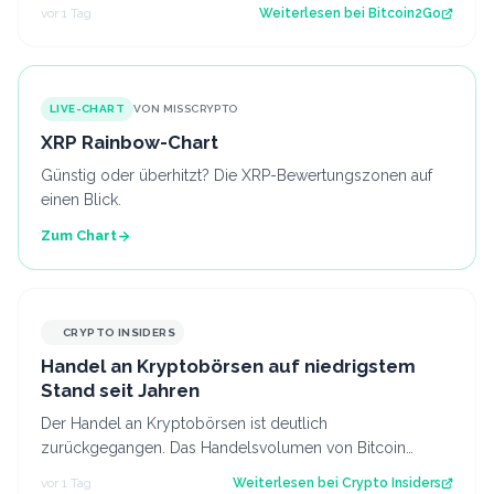
aktuelle Struktur wirft die Frage…
vor 1 Tag
Weiterlesen bei
Bitcoin2Go
LIVE-CHART
VON MISSCRYPTO
XRP Rainbow-Chart
Günstig oder überhitzt? Die XRP-Bewertungszonen auf
einen Blick.
Zum Chart
CRYPTO INSIDERS
Handel an Kryptobörsen auf niedrigstem
Stand seit Jahren
Der Handel an Kryptobörsen ist deutlich
zurückgegangen. Das Handelsvolumen von Bitcoin
befindet sich inzwischen auf einem ähnlichen Niveau w…
vor 1 Tag
Weiterlesen bei
Crypto Insiders