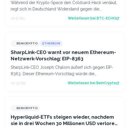
Während der Krypto-Space den Coldcard-Hack verdaut,
regt sich in Deutschland Widerstand gegen die
Abschaffung der Krypto-Haltefrist. Source:…
vor 8 Std.
Weiterlesen bei
BTC-ECHO
BEINCRYPTO
ETHEREUM
SharpLink-CEO warnt vor neuem Ethereum-
Netzwerk-Vorschlag: EIP-8363
SharpLink-CEO Joseph Chalom äußert sich gegen EIP-
8363. Dieser Ethereum-Vorschlag würde die
Belohnungen für Validatoren anteilig verbrennen,…
vor 15 Std.
Weiterlesen bei
BeInCrypto
BEINCRYPTO
Hyperliquid-ETFs steigen wieder, nachdem
sie in drei Wochen 30 Millionen USD verloren
haben