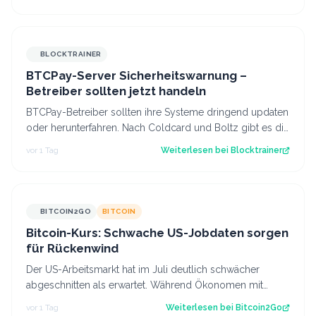
BLOCKTRAINER
BTCPay-Server Sicherheitswarnung –
Betreiber sollten jetzt handeln
BTCPay-Betreiber sollten ihre Systeme dringend updaten
oder herunterfahren. Nach Coldcard und Boltz gibt es die
nächste Sicherheitswarnung i…
vor 1 Tag
Weiterlesen bei
Blocktrainer
BITCOIN2GO
BITCOIN
Bitcoin-Kurs: Schwache US-Jobdaten sorgen
für Rückenwind
Der US-Arbeitsmarkt hat im Juli deutlich schwächer
abgeschnitten als erwartet. Während Ökonomen mit
einem Stellenaufbau gerechnet hatten, gi…
vor 1 Tag
Weiterlesen bei
Bitcoin2Go