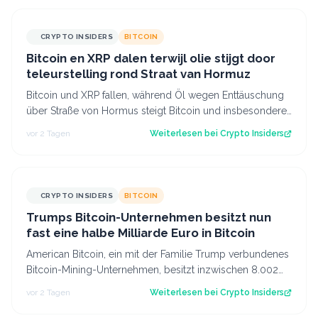
CRYPTO INSIDERS
BITCOIN
Bitcoin en XRP dalen terwijl olie stijgt door
teleurstelling rond Straat van Hormuz
Bitcoin und XRP fallen, während Öl wegen Enttäuschung
über Straße von Hormus steigt Bitcoin und insbesondere
Altcoins wie XRP und Solana hab…
vor 2 Tagen
Weiterlesen bei
Crypto Insiders
CRYPTO INSIDERS
BITCOIN
Trumps Bitcoin-Unternehmen besitzt nun
fast eine halbe Milliarde Euro in Bitcoin
American Bitcoin, ein mit der Familie Trump verbundenes
Bitcoin-Mining-Unternehmen, besitzt inzwischen 8.002
Bitcoin im Wert von rund 444 Mi…
vor 2 Tagen
Weiterlesen bei
Crypto Insiders