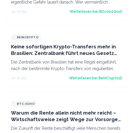
eigentliche Gefahr lauert danach: Wer vermeintlich
kostenlose Fork-Coins verkauft, k…
vor 18 Std.
Weiterlesen bei
Bitcoin2Go
BEINCRYPTO
Keine sofortigen Krypto-Transfers mehr in
Brasilien: Zentralbank führt neues Gesetz
ein
Die Zentralbank von Brasilien hat eine Regel eingeführt,
nach der bestimmte Krypto-Transfers von regulierten
Dienstleistern für 24 Stunden v…
vor 18 Std.
Weiterlesen bei
BeInCrypto
BTC-ECHO
Warum die Rente allein nicht mehr reicht –
Wirtschaftsweise zeigt Wege zur Vorsorge
auf
Die Zukunft der Rente beschäftigt viele Menschen bereits