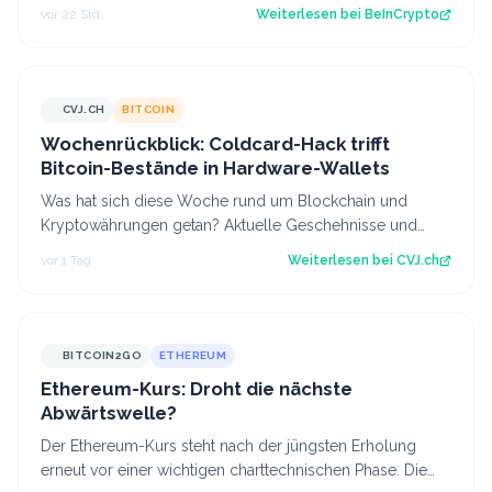
erholt, während der CLARITY Act…
vor 22 Std.
Weiterlesen bei
BeInCrypto
CVJ.CH
BITCOIN
CVJ.CH
Wochenrückblick: Coldcard-Hack trifft
Bitcoin-Bestände in Hardware-Wallets
Was hat sich diese Woche rund um Blockchain und
Kryptowährungen getan? Aktuelle Geschehnisse und
Hintergrundberichte im Wochenrückblick. Der…
vor 1 Tag
Weiterlesen bei
CVJ.ch
BITCOIN2GO
ETHEREUM
Ethereum-Kurs: Droht die nächste
Abwärtswelle?
Der Ethereum-Kurs steht nach der jüngsten Erholung
erneut vor einer wichtigen charttechnischen Phase. Die