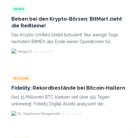
NEWS
Beben bei den Krypto-Börsen: BitMart zieht
die Reißleine!
Das Krypto-Umfeld bleibt turbulent. Nur wenige Tage,
nachdem BitMEX das Ende seiner Operationen für
September 2026 bekannt gegeben hat, zieht nun die
Sergej D.
26. Jul 2026
nächste gr...
BITCOIN
Fidelity: Rekordbestände bei Bitcoin-Haltern
Fast 15 Millionen BTC bleiben seit über 155 Tagen
unbewegt. Fidelity Digital Assets analysiert die
Anlegerüberzeugung trotz Kursverlusten und einem
Dr. Stephanie Morgenroth
25. Jul 2026
BTC-Preis.