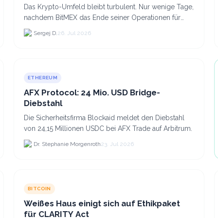
Das Krypto-Umfeld bleibt turbulent. Nur wenige Tage,
nachdem BitMEX das Ende seiner Operationen für
September 2026 bekannt gegeben hat, zieht nun die
Sergej D.
26. Jul 2026
nächste gr...
ETHEREUM
AFX Protocol: 24 Mio. USD Bridge-
Diebstahl
Die Sicherheitsfirma Blockaid meldet den Diebstahl
von 24,15 Millionen USDC bei AFX Trade auf Arbitrum.
Dr. Stephanie Morgenroth
23. Jul 2026
BITCOIN
Weißes Haus einigt sich auf Ethikpaket
für CLARITY Act