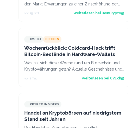
den Markt-Erwartungen zu einer Zinserhöhung der
US-Notenbank (Fed). Er geht davon aus, dass…
vor 19 Std.
Weiterlesen bei
BeInCrypto
CVJ.CH
BITCOIN
CVJ.CH
Wochenrückblick: Coldcard-Hack trifft
Bitcoin-Bestände in Hardware-Wallets
Was hat sich diese Woche rund um Blockchain und
Kryptowährungen getan? Aktuelle Geschehnisse und
Hintergrundberichte im Wochenrückblick. Der…
vor 1 Tag
Weiterlesen bei
CVJ.ch
CRYPTO INSIDERS
Handel an Kryptobörsen auf niedrigstem
Stand seit Jahren
Der Handel an Kryptobörsen ist deutlich