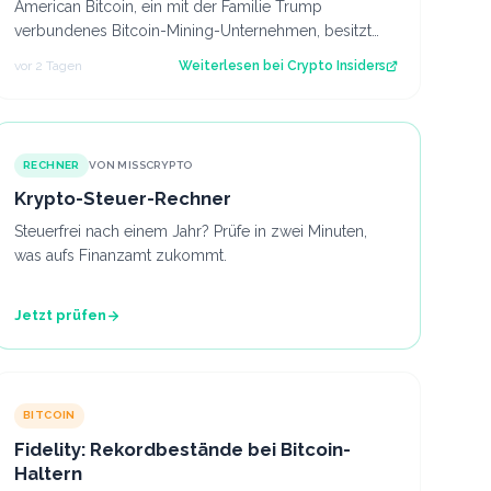
American Bitcoin, ein mit der Familie Trump
verbundenes Bitcoin-Mining-Unternehmen, besitzt
inzwischen 8.002 Bitcoin im Wert von rund 444 Mi…
vor 2 Tagen
Weiterlesen bei
Crypto Insiders
RECHNER
VON MISSCRYPTO
Krypto-Steuer-Rechner
Steuerfrei nach einem Jahr? Prüfe in zwei Minuten,
was aufs Finanzamt zukommt.
Jetzt prüfen
BITCOIN
Fidelity: Rekordbestände bei Bitcoin-
Haltern