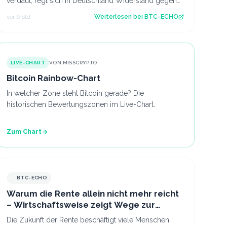
verdaut, regt sich in Deutschland Widerstand gegen
die Abschaffung der Krypto-Haltefrist. Source:…
vor 6 Std.
Weiterlesen bei
BTC-ECHO
LIVE-CHART
VON MISSCRYPTO
Bitcoin Rainbow-Chart
In welcher Zone steht Bitcoin gerade? Die
historischen Bewertungszonen im Live-Chart.
Zum Chart
BTC-ECHO
Warum die Rente allein nicht mehr reicht
– Wirtschaftsweise zeigt Wege zur
Vorsorge auf
Die Zukunft der Rente beschäftigt viele Menschen