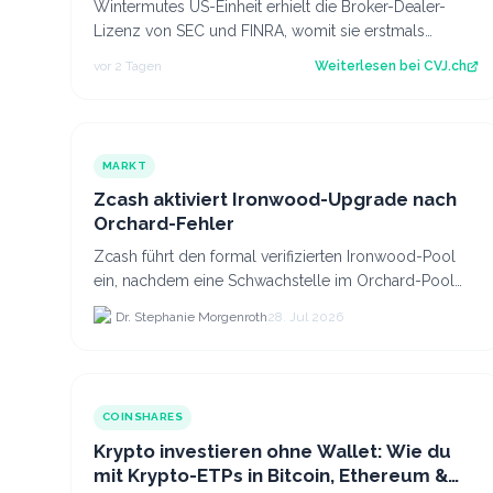
Wintermutes US-Einheit erhielt die Broker-Dealer-
Lizenz von SEC und FINRA, womit sie erstmals
Krypto-ETF-Anteile abwickeln darf. Der Artikel…
vor 2 Tagen
Weiterlesen bei
CVJ.ch
MARKT
Zcash aktiviert Ironwood-Upgrade nach
Orchard-Fehler
Zcash führt den formal verifizierten Ironwood-Pool
ein, nachdem eine Schwachstelle im Orchard-Pool
die Erstellung gefälschter ZEC-Token ermöglichte.
Dr. Stephanie Morgenroth
28. Jul 2026
COINSHARES
Krypto investieren ohne Wallet: Wie du
mit Krypto-ETPs in Bitcoin, Ethereum &