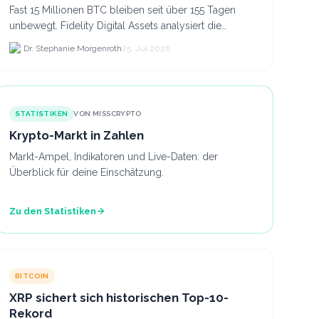
Fast 15 Millionen BTC bleiben seit über 155 Tagen
unbewegt. Fidelity Digital Assets analysiert die
Anlegerüberzeugung trotz Kursverlusten und einem
Dr. Stephanie Morgenroth
25. Jul 2026
BTC-Preis.
STATISTIKEN
VON MISSCRYPTO
Krypto-Markt in Zahlen
Markt-Ampel, Indikatoren und Live-Daten: der
Überblick für deine Einschätzung.
Zu den Statistiken
BITCOIN
XRP sichert sich historischen Top-10-
Rekord