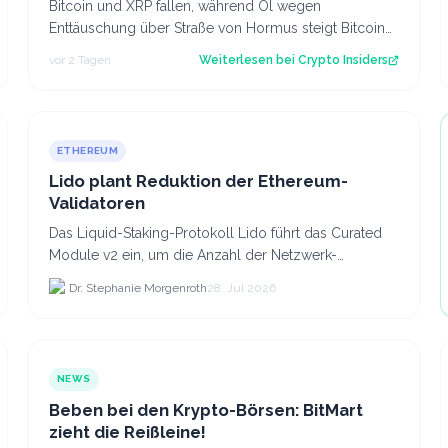
Bitcoin und XRP fallen, während Öl wegen
Enttäuschung über Straße von Hormus steigt Bitcoin
und insbesondere Altcoins wie XRP und Solana hab…
vor 2 Tagen
Weiterlesen bei
Crypto Insiders
ETHEREUM
Lido plant Reduktion der Ethereum-
Validatoren
Das Liquid-Staking-Protokoll Lido führt das Curated
Module v2 ein, um die Anzahl der Netzwerk-
Validatoren von 880.000 auf etwa 628.
Dr. Stephanie Morgenroth
28. Jul 2026
NEWS
Beben bei den Krypto-Börsen: BitMart
zieht die Reißleine!