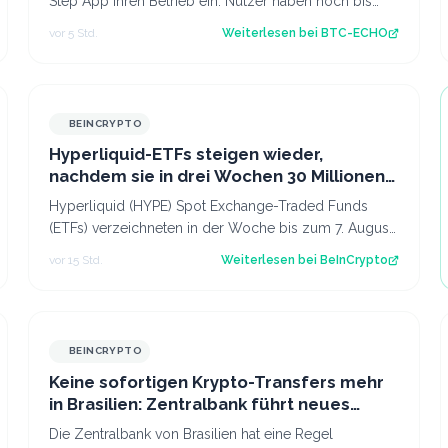
Step App ihren Betrieb ein. Nutzer haben noch bis
zum 21. August Zeit, ihre gesperrten To…
vor 5 Std.
Weiterlesen bei
BTC-ECHO
BEINCRYPTO
Hyperliquid-ETFs steigen wieder,
nachdem sie in drei Wochen 30 Millionen
USD verloren haben
Hyperliquid (HYPE) Spot Exchange-Traded Funds
(ETFs) verzeichneten in der Woche bis zum 7. August
wieder Nettozuflüsse. Nach drei Wochen mit…
vor 15 Std.
Weiterlesen bei
BeInCrypto
BEINCRYPTO
Keine sofortigen Krypto-Transfers mehr
in Brasilien: Zentralbank führt neues
Gesetz ein
Die Zentralbank von Brasilien hat eine Regel