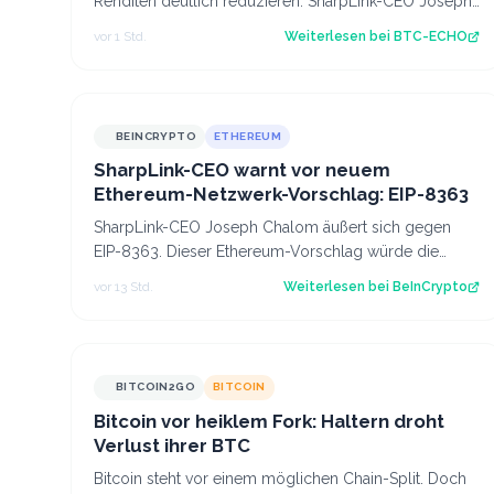
Renditen deutlich reduzieren. SharpLink-CEO Joseph
Chalom warnt vor Folgen für DeFi und inst…
vor 1 Std.
Weiterlesen bei
BTC-ECHO
BEINCRYPTO
ETHEREUM
SharpLink-CEO warnt vor neuem
Ethereum-Netzwerk-Vorschlag: EIP-8363
SharpLink-CEO Joseph Chalom äußert sich gegen
EIP-8363. Dieser Ethereum-Vorschlag würde die
Belohnungen für Validatoren anteilig verbrennen,…
vor 13 Std.
Weiterlesen bei
BeInCrypto
BITCOIN2GO
BITCOIN
Bitcoin vor heiklem Fork: Haltern droht
Verlust ihrer BTC
Bitcoin steht vor einem möglichen Chain-Split. Doch