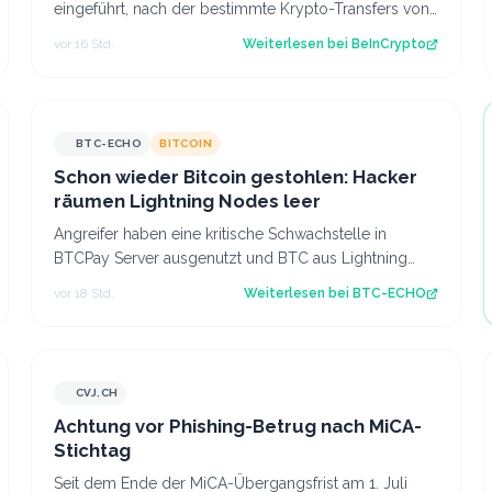
eingeführt, nach der bestimmte Krypto-Transfers von
regulierten Dienstleistern für 24 Stunden v…
vor 16 Std.
Weiterlesen bei
BeInCrypto
BTC-ECHO
BITCOIN
Schon wieder Bitcoin gestohlen: Hacker
räumen Lightning Nodes leer
Angreifer haben eine kritische Schwachstelle in
BTCPay Server ausgenutzt und BTC aus Lightning
Nodes gestohlen. Es ist bereits der zweite An…
vor 18 Std.
Weiterlesen bei
BTC-ECHO
CVJ.CH
CVJ.CH
Achtung vor Phishing-Betrug nach MiCA-
Stichtag
Seit dem Ende der MiCA-Übergangsfrist am 1. Juli