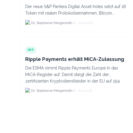
Der neue S&P Pantera Digital Asset Index setzt auf 18
Token mit realen Protokolleinnahmen. Bitcoin
scheidet aufgrund fehlender Erträge für Halter aus
Dr. Stephanie Morgenroth
22. Jul 2026
dem.
XRP
Ripple Payments erhält MiCA-Zulassung
Die ESMA nimmt Ripple Payments Europe in das
MiCA-Register auf. Damit steigt die Zahl der
zertifizierten Kryptodienstleister in der EU auf 294
Unternehmen, was.
Dr. Stephanie Morgenroth
18. Jul 2026