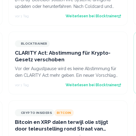
updaten oder herunterfahren. Nach Coldcard und
Boltz gibt es die nächste Sicherheitswarnung i…
vor 1 Tag
Weiterlesen bei
Blocktrainer
BLOCKTRAINER
CLARITY Act: Abstimmung für Krypto-
Gesetz verschoben
Vor der Augustpause wird es keine Abstimmung für
den CLARITY Act mehr geben. Ein neuer Vorschlag
sieht derweil vor, dass Trump bestimmte Kry…
vor 1 Tag
Weiterlesen bei
Blocktrainer
CRYPTO INSIDERS
BITCOIN
Bitcoin en XRP dalen terwijl olie stijgt
door teleurstelling rond Straat van
Hormuz