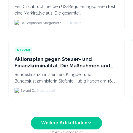
Ein Durchbruch bei den US-Regulierungsplänen löst
eine Marktrallye aus: Die gesamte
Kryptokapitalisierung stieg am 21.
Dr. Stephanie Morgenroth
21. Jul 2026
STEUER
Aktionsplan gegen Steuer- und
Finanzkriminalität: Die Maßnahmen und
was sie für Krypto bedeuten
Bundesfinanzminister Lars Klingbeil und
Bundesjustizministerin Stefanie Hubig haben am 16.
Juli 2026 einen gemeinsamen Aktionsplan gegen
Sergej D.
16. Jul 2026
Steuer- und Finanzkrimi...
Weitere Artikel laden
12
Artikel angezeigt