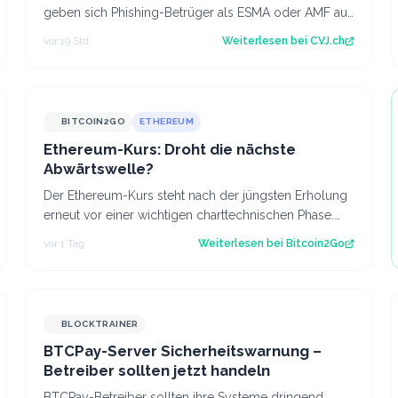
geben sich Phishing-Betrüger als ESMA oder AMF aus
und fordern Krypto-Transfers. Der Artike…
vor 19 Std.
Weiterlesen bei
CVJ.ch
BITCOIN2GO
ETHEREUM
Ethereum-Kurs: Droht die nächste
Abwärtswelle?
Der Ethereum-Kurs steht nach der jüngsten Erholung
erneut vor einer wichtigen charttechnischen Phase.
Die aktuelle Struktur wirft die Frage…
vor 1 Tag
Weiterlesen bei
Bitcoin2Go
BLOCKTRAINER
BTCPay-Server Sicherheitswarnung –
Betreiber sollten jetzt handeln
BTCPay-Betreiber sollten ihre Systeme dringend