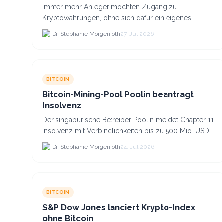
Co. anlegst
Immer mehr Anleger möchten Zugang zu
Kryptowährungen, ohne sich dafür ein eigenes
Krypto-Wallet einrichten zu müssen. Dazu kommt,
Dr. Stephanie Morgenroth
27. Jul 2026
dass viele nicht nur Bitcoin h...
BITCOIN
Bitcoin-Mining-Pool Poolin beantragt
Insolvenz
Der singapurische Betreiber Poolin meldet Chapter 11
Insolvenz mit Verbindlichkeiten bis zu 500 Mio. USD
und plant den Verkauf zweier Texas-Standorte für.
Dr. Stephanie Morgenroth
24. Jul 2026
BITCOIN
S&P Dow Jones lanciert Krypto-Index
ohne Bitcoin