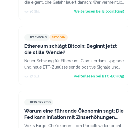
die eigentliche Gefahr lauert danach: Wer vermeintlich
kostenlose Fork-Coins verkauft, k…
vor 16 Std.
Weiterlesen bei
Bitcoin2Go
BTC-ECHO
BITCOIN
Ethereum schlägt Bitcoin: Beginnt jetzt
die stille Wende?
Neuer Schwung für Ethereum. Glamsterdam-Upgrade
und neue ETF-Zuflüsse sende positive Signale und
Ethereum zeigt erstmals seit längerer Zeit…
vor 17 Std.
Weiterlesen bei
BTC-ECHO
BEINCRYPTO
Warum eine führende Ökonomin sagt: Die
Fed kann Inflation mit Zinserhöhungen
nicht besiegen
Wells Fargo-Chefökonom Tom Porcelli widerspricht