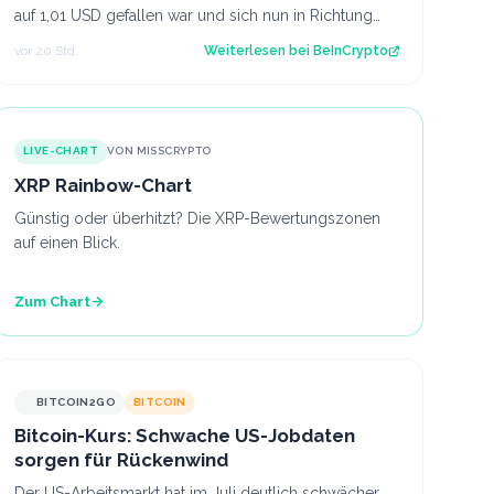
auf 1,01 USD gefallen war und sich nun in Richtung
1,04 USD erholt, während der CLARITY Act…
vor 20 Std.
Weiterlesen bei
BeInCrypto
LIVE-CHART
VON MISSCRYPTO
XRP Rainbow-Chart
Günstig oder überhitzt? Die XRP-Bewertungszonen
auf einen Blick.
Zum Chart
BITCOIN2GO
BITCOIN
Bitcoin-Kurs: Schwache US-Jobdaten
sorgen für Rückenwind
Der US-Arbeitsmarkt hat im Juli deutlich schwächer