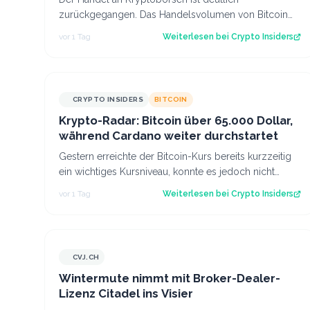
zurückgegangen. Das Handelsvolumen von Bitcoin
befindet sich inzwischen auf einem ähnlichen Niveau
vor 1 Tag
Weiterlesen bei
Crypto Insiders
w…
CRYPTO INSIDERS
BITCOIN
Krypto-Radar: Bitcoin über 65.000 Dollar,
während Cardano weiter durchstartet
Gestern erreichte der Bitcoin-Kurs bereits kurzzeitig
ein wichtiges Kursniveau, konnte es jedoch nicht
sofort überwinden. Heute scheinen neu…
vor 1 Tag
Weiterlesen bei
Crypto Insiders
CVJ.CH
CVJ.CH
Wintermute nimmt mit Broker-Dealer-
Lizenz Citadel ins Visier