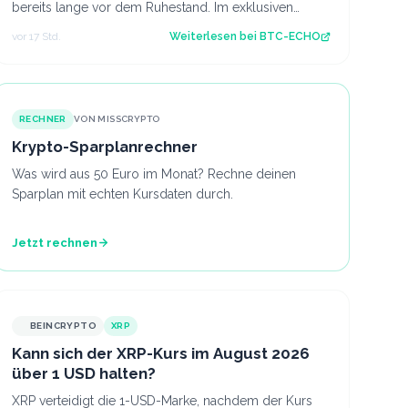
bereits lange vor dem Ruhestand. Im exklusiven
Interview mit BTC-ECHO spricht Wirtschaftswe…
vor 17 Std.
Weiterlesen bei
BTC-ECHO
RECHNER
VON MISSCRYPTO
Krypto-Sparplanrechner
Was wird aus 50 Euro im Monat? Rechne deinen
Sparplan mit echten Kursdaten durch.
Jetzt rechnen
BEINCRYPTO
XRP
Kann sich der XRP-Kurs im August 2026
über 1 USD halten?
XRP verteidigt die 1-USD-Marke, nachdem der Kurs