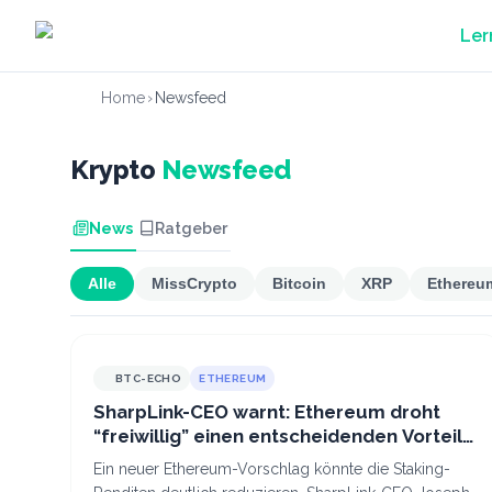
Zum Hauptinhalt springen
Ler
Home
›
Newsfeed
Krypto
Newsfeed
News
Ratgeber
Alle
MissCrypto
Bitcoin
XRP
Ethereu
BTC-ECHO
ETHEREUM
SharpLink-CEO warnt: Ethereum droht
“freiwillig” einen entscheidenden Vorteil
zu verlieren
Ein neuer Ethereum-Vorschlag könnte die Staking-