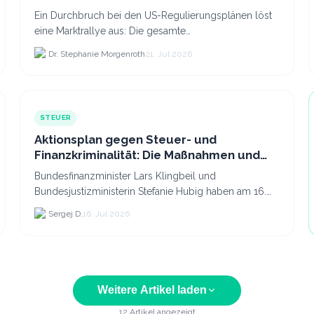
Ein Durchbruch bei den US-Regulierungsplänen löst
eine Marktrallye aus: Die gesamte
Kryptokapitalisierung stieg am 21.
Dr. Stephanie Morgenroth
21. Jul 2026
STEUER
Aktionsplan gegen Steuer- und
Finanzkriminalität: Die Maßnahmen und
was sie für Krypto bedeuten
Bundesfinanzminister Lars Klingbeil und
Bundesjustizministerin Stefanie Hubig haben am 16.
Juli 2026 einen gemeinsamen Aktionsplan gegen
Sergej D.
16. Jul 2026
Steuer- und Finanzkrimi...
Weitere Artikel laden
12
Artikel angezeigt