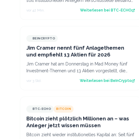
soll institutionellen Anlegern verschlüsselte Bestände
und Transaktionen ermöglichen. Ka…
vor 42 Min.
Weiterlesen bei
BTC-ECHO
BEINCRYPTO
Jim Cramer nennt fünf Anlagethemen
und empfiehlt 13 Aktien für 2026
Jim Cramer hat am Donnerstag in Mad Money fünf
Investment-Themen und 13 Aktien vorgestellt, die
man kaufen könnte. Seine Auswahl betrifft un…
vor 3 Std.
Weiterlesen bei
BeInCrypto
BTC-ECHO
BITCOIN
Bitcoin zieht plötzlich Millionen an – was
Anleger jetzt wissen müssen
Bitcoin zieht wieder institutionelles Kapital an: Seit fünf