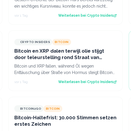
ein wichtiges Kursniveau, konnte es jedoch nicht
sofort überwinden. Heute scheinen neu…
vor 1 Tag
Weiterlesen bei
Crypto Insiders
CRYPTO INSIDERS
BITCOIN
Bitcoin en XRP dalen terwijl olie stijgt
door teleurstelling rond Straat van
Hormuz
Bitcoin und XRP fallen, während Öl wegen
Enttäuschung über Straße von Hormus steigt Bitcoin
und insbesondere Altcoins wie XRP und Solana hab…
vor 1 Tag
Weiterlesen bei
Crypto Insiders
BITCOIN2GO
BITCOIN
Bitcoin-Haltefrist: 30.000 Stimmen setzen
erstes Zeichen