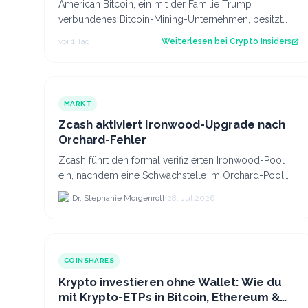
American Bitcoin, ein mit der Familie Trump
verbundenes Bitcoin-Mining-Unternehmen, besitzt
inzwischen 8.002 Bitcoin im Wert von rund 444 Mi…
vor 1 Tag
Weiterlesen bei
Crypto Insiders
MARKT
Zcash aktiviert Ironwood-Upgrade nach
Orchard-Fehler
Zcash führt den formal verifizierten Ironwood-Pool
ein, nachdem eine Schwachstelle im Orchard-Pool
die Erstellung gefälschter ZEC-Token ermöglichte.
Dr. Stephanie Morgenroth
28. Jul 2026
COINSHARES
Krypto investieren ohne Wallet: Wie du
mit Krypto-ETPs in Bitcoin, Ethereum &