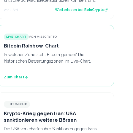
kritische Schwachstelle ausnutzen konnten, um
Gelder von Nutzern zu stehlen, die eine Versi…
vor 2 Std.
Weiterlesen bei
BeInCrypto
LIVE-CHART
VON MISSCRYPTO
Bitcoin Rainbow-Chart
In welcher Zone steht Bitcoin gerade? Die
historischen Bewertungszonen im Live-Chart.
Zum Chart
BTC-ECHO
Krypto-Krieg gegen Iran: USA
sanktionieren weitere Börsen
Die USA verschärfen ihre Sanktionen gegen Irans