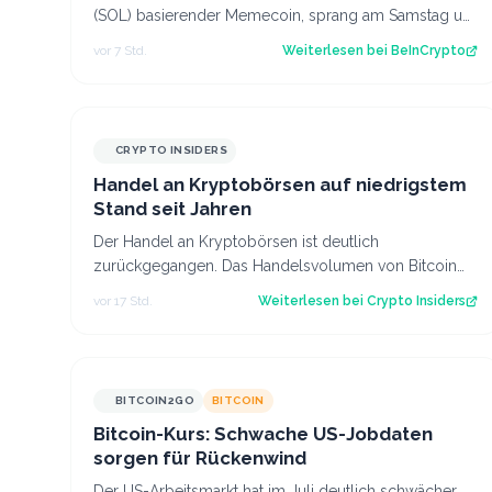
(SOL) basierender Memecoin, sprang am Samstag um
331%, nachdem Elon Musk ein Waschbär-Video au…
vor 7 Std.
Weiterlesen bei
BeInCrypto
CRYPTO INSIDERS
Handel an Kryptobörsen auf niedrigstem
Stand seit Jahren
Der Handel an Kryptobörsen ist deutlich
zurückgegangen. Das Handelsvolumen von Bitcoin
befindet sich inzwischen auf einem ähnlichen Niveau
vor 17 Std.
Weiterlesen bei
Crypto Insiders
w…
BITCOIN2GO
BITCOIN
Bitcoin-Kurs: Schwache US-Jobdaten
sorgen für Rückenwind
Der US-Arbeitsmarkt hat im Juli deutlich schwächer