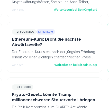
Kryptowährungsbörsen, Shelbit und Aban Tether,
sowie den Netzwerkbetreiber Siavash Kayvanpour mi…
vor 3 Std.
Weiterlesen bei
BeInCrypto
BITCOIN2GO
ETHEREUM
Ethereum-Kurs: Droht die nächste
Abwärtswelle?
Der Ethereum-Kurs steht nach der jüngsten Erholung
erneut vor einer wichtigen charttechnischen Phase.
Die aktuelle Struktur wirft die Frage…
vor 6 Std.
Weiterlesen bei
Bitcoin2Go
BTC-ECHO
Krypto-Gesetz könnte Trump
millionenschweren Steuervorteil bringen
Ein Ethik-Kompromiss zum CLARITY Act könnte