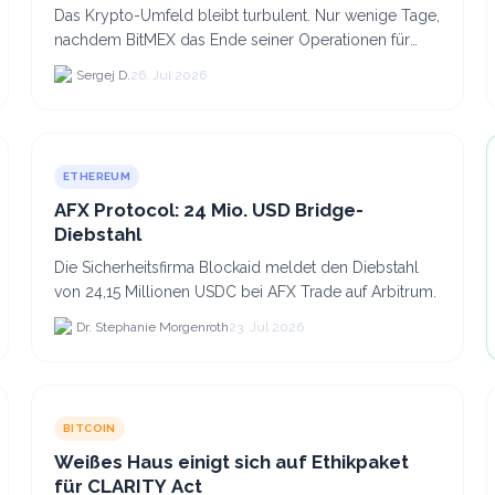
Das Krypto-Umfeld bleibt turbulent. Nur wenige Tage,
nachdem BitMEX das Ende seiner Operationen für
September 2026 bekannt gegeben hat, zieht nun die
Sergej D.
26. Jul 2026
nächste gr...
ETHEREUM
AFX Protocol: 24 Mio. USD Bridge-
Diebstahl
Die Sicherheitsfirma Blockaid meldet den Diebstahl
von 24,15 Millionen USDC bei AFX Trade auf Arbitrum.
Dr. Stephanie Morgenroth
23. Jul 2026
BITCOIN
Weißes Haus einigt sich auf Ethikpaket
für CLARITY Act