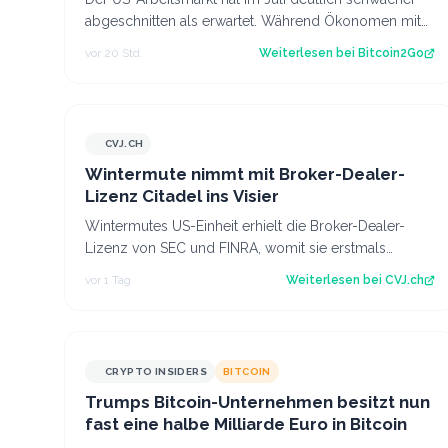
abgeschnitten als erwartet. Während Ökonomen mit
einem Stellenaufbau gerechnet hatten, gi…
vor 20 Std.
Weiterlesen bei
Bitcoin2Go
CVJ.CH
CVJ.CH
Wintermute nimmt mit Broker-Dealer-
Lizenz Citadel ins Visier
Wintermutes US-Einheit erhielt die Broker-Dealer-
Lizenz von SEC und FINRA, womit sie erstmals
Krypto-ETF-Anteile abwickeln darf. Der Artikel…
vor 1 Tag
Weiterlesen bei
CVJ.ch
CRYPTO INSIDERS
BITCOIN
Trumps Bitcoin-Unternehmen besitzt nun
fast eine halbe Milliarde Euro in Bitcoin