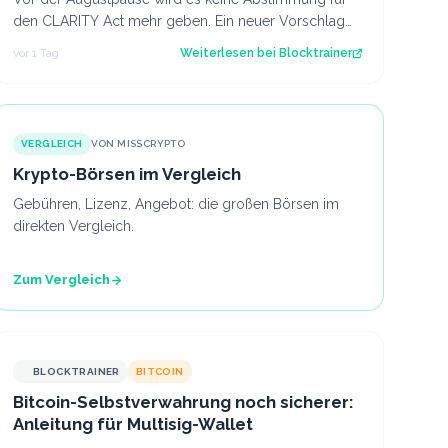
den CLARITY Act mehr geben. Ein neuer Vorschlag
sieht derweil vor, dass Trump bestimmte Kry…
vor 1 Tag
Weiterlesen bei
Blocktrainer
VERGLEICH
VON MISSCRYPTO
Krypto-Börsen im Vergleich
Gebühren, Lizenz, Angebot: die großen Börsen im
direkten Vergleich.
Zum Vergleich
BLOCKTRAINER
BITCOIN
Bitcoin-Selbstverwahrung noch sicherer:
Anleitung für Multisig-Wallet