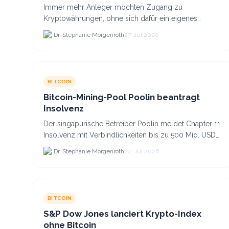
Co. anlegst
Immer mehr Anleger möchten Zugang zu
Kryptowährungen, ohne sich dafür ein eigenes
Krypto-Wallet einrichten zu müssen. Dazu kommt,
Dr. Stephanie Morgenroth
27. Jul 2026
dass viele nicht nur Bitcoin h...
BITCOIN
Bitcoin-Mining-Pool Poolin beantragt
Insolvenz
Der singapurische Betreiber Poolin meldet Chapter 11
Insolvenz mit Verbindlichkeiten bis zu 500 Mio. USD
und plant den Verkauf zweier Texas-Standorte für.
Dr. Stephanie Morgenroth
24. Jul 2026
BITCOIN
S&P Dow Jones lanciert Krypto-Index
ohne Bitcoin