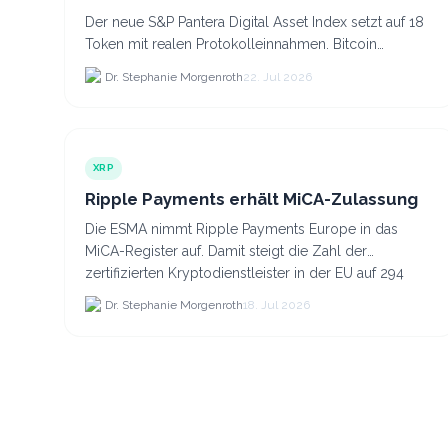
Der neue S&P Pantera Digital Asset Index setzt auf 18
Token mit realen Protokolleinnahmen. Bitcoin
scheidet aufgrund fehlender Erträge für Halter aus
Dr. Stephanie Morgenroth
22. Jul 2026
dem.
XRP
Ripple Payments erhält MiCA-Zulassung
Die ESMA nimmt Ripple Payments Europe in das
MiCA-Register auf. Damit steigt die Zahl der
zertifizierten Kryptodienstleister in der EU auf 294
Unternehmen, was.
Dr. Stephanie Morgenroth
18. Jul 2026