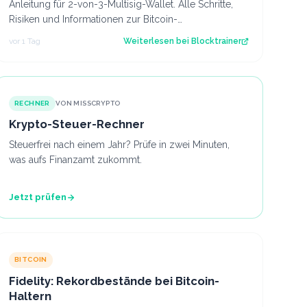
Anleitung für 2-von-3-Multisig-Wallet. Alle Schritte,
Risiken und Informationen zur Bitcoin-
Verwahrmethode für Profis, die vor dem Coldcard-…
vor 1 Tag
Weiterlesen bei
Blocktrainer
RECHNER
VON MISSCRYPTO
Krypto-Steuer-Rechner
Steuerfrei nach einem Jahr? Prüfe in zwei Minuten,
was aufs Finanzamt zukommt.
Jetzt prüfen
BITCOIN
Fidelity: Rekordbestände bei Bitcoin-
Haltern