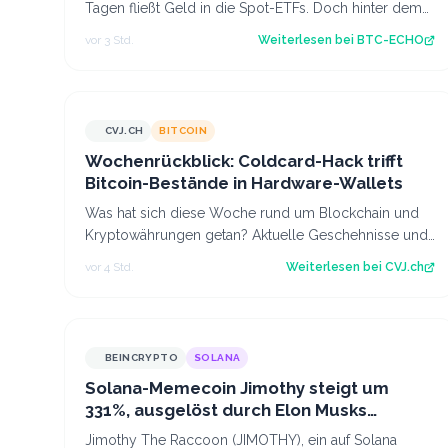
Tagen fließt Geld in die Spot-ETFs. Doch hinter dem
jüngsten Kursanstieg steckt…
vor 3 Std.
Weiterlesen bei
BTC-ECHO
CVJ.CH
BITCOIN
CVJ.CH
Wochenrückblick: Coldcard-Hack trifft
Bitcoin-Bestände in Hardware-Wallets
Was hat sich diese Woche rund um Blockchain und
Kryptowährungen getan? Aktuelle Geschehnisse und
Hintergrundberichte im Wochenrückblick. Der…
vor 4 Std.
Weiterlesen bei
CVJ.ch
BEINCRYPTO
SOLANA
Solana-Memecoin Jimothy steigt um
331%, ausgelöst durch Elon Musks
Waschbär-Post
Jimothy The Raccoon (JIMOTHY), ein auf Solana