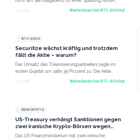
noch am Samstagabend zu einer Spaltung führen,
doch nur wenige Miner signalisieren Zustimm…
vor 1 Std.
Weiterlesen bei
BTC-ECHO
BTC-ECHO
Securitize wächst kräftig und trotzdem
fällt die Aktie – warum?
Der Umsatz des Tokenisierungsanbieters legte im
ersten Quartal um satte 39 Prozent zu. Die Aktie
notiert gut einen Monat nach dem Börsendebü…
vor 3 Std.
Weiterlesen bei
BTC-ECHO
BEINCRYPTO
US-Treasury verhängt Sanktionen gegen
zwei iranische Krypto-Börsen wegen
Geldwäsche für die IRGC
Das US-Finanzministerium hat zwei iranische