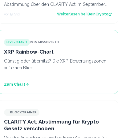
Abstimmung über den CLARITY Act im September
vor, obwohl weiterhin die nötige Unterstützung feh…
vor 15 Std.
Weiterlesen bei
BeInCrypto
LIVE-CHART
VON MISSCRYPTO
XRP Rainbow-Chart
Günstig oder überhitzt? Die XRP-Bewertungszonen
auf einen Blick.
Zum Chart
BLOCKTRAINER
CLARITY Act: Abstimmung für Krypto-
Gesetz verschoben
Vor der Augustpause wird es keine Abstimmung für