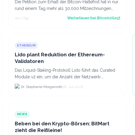
Die Petition zum Erhalt der Bitcoin-Haltefrist hat in nur
rund einem Tag mehr als 30.000 Mitzeichnungen
erreicht. Damit ist die erste politi…
vor 1 Tag
Weiterlesen bei
Bitcoin2Go
ETHEREUM
Lido plant Reduktion der Ethereum-
Validatoren
Das Liquid-Staking-Protokoll Lido führt das Curated
Module v2 ein, um die Anzahl der Netzwerk-
Validatoren von 880.000 auf etwa 628.
Dr. Stephanie Morgenroth
28. Jul 2026
NEWS
Beben bei den Krypto-Börsen: BitMart
zieht die Reißleine!