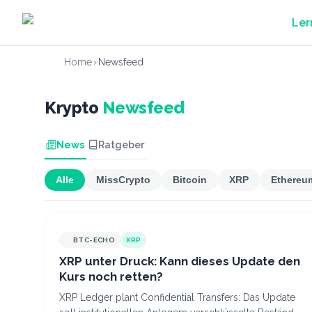
Zum Hauptinhalt springen
Ler
Home
›
Newsfeed
Krypto
Newsfeed
News
Ratgeber
Alle
MissCrypto
Bitcoin
XRP
Ethereu
BTC-ECHO
XRP
XRP unter Druck: Kann dieses Update den
Kurs noch retten?
XRP Ledger plant Confidential Transfers: Das Update