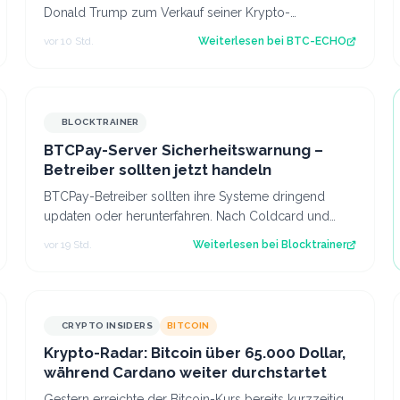
Donald Trump zum Verkauf seiner Krypto-
Beteiligungen zwingen – und zugleich einen
vor 10 Std.
Weiterlesen bei
BTC-ECHO
erheblichen St…
BLOCKTRAINER
BTCPay-Server Sicherheitswarnung –
Betreiber sollten jetzt handeln
BTCPay-Betreiber sollten ihre Systeme dringend
updaten oder herunterfahren. Nach Coldcard und
Boltz gibt es die nächste Sicherheitswarnung i…
vor 19 Std.
Weiterlesen bei
Blocktrainer
CRYPTO INSIDERS
BITCOIN
Krypto-Radar: Bitcoin über 65.000 Dollar,
während Cardano weiter durchstartet
Gestern erreichte der Bitcoin-Kurs bereits kurzzeitig