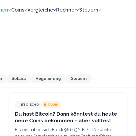
nen
Coins
Vergleiche
Rechner
Steuern
m
Solana
Regulierung
Steuern
BTC-ECHO
BITCOIN
Du hast Bitcoin? Dann könntest du heute
neue Coins bekommen – aber solltest
nicht verkaufen
Bitcoin nähert sich Block 961.632. BIP-110 könnte