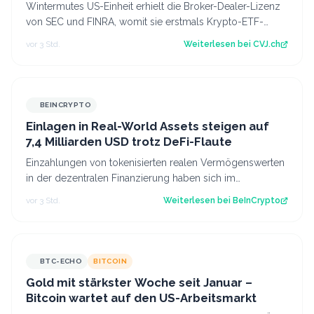
Wintermutes US-Einheit erhielt die Broker-Dealer-Lizenz
von SEC und FINRA, womit sie erstmals Krypto-ETF-
Anteile abwickeln darf. Der Artikel…
vor 3 Std.
Weiterlesen bei
CVJ.ch
BEINCRYPTO
Einlagen in Real-World Assets steigen auf
7,4 Milliarden USD trotz DeFi-Flaute
Einzahlungen von tokenisierten realen Vermögenswerten
in der dezentralen Finanzierung haben sich im
vergangenen Jahr mehr als verdreifacht,…
vor 3 Std.
Weiterlesen bei
BeInCrypto
BTC-ECHO
BITCOIN
Gold mit stärkster Woche seit Januar –
Bitcoin wartet auf den US-Arbeitsmarkt