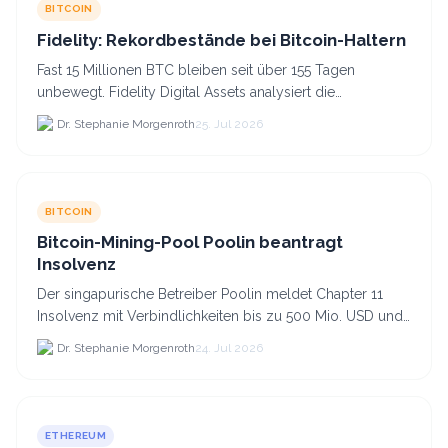
BITCOIN
Fidelity: Rekordbestände bei Bitcoin-Haltern
Fast 15 Millionen BTC bleiben seit über 155 Tagen
unbewegt. Fidelity Digital Assets analysiert die
Anlegerüberzeugung trotz Kursverlusten und einem
Dr. Stephanie Morgenroth
25. Jul 2026
BTC-Preis.
BITCOIN
Bitcoin-Mining-Pool Poolin beantragt
Insolvenz
Der singapurische Betreiber Poolin meldet Chapter 11
Insolvenz mit Verbindlichkeiten bis zu 500 Mio. USD und
plant den Verkauf zweier Texas-Standorte für.
Dr. Stephanie Morgenroth
24. Jul 2026
ETHEREUM