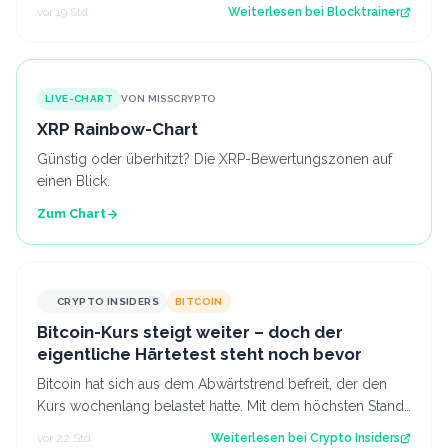
für Profis, die vor dem Coldcard-…
vor 19 Std.
Weiterlesen bei
Blocktrainer
LIVE-CHART
VON MISSCRYPTO
XRP Rainbow-Chart
Günstig oder überhitzt? Die XRP-Bewertungszonen auf
einen Blick.
Zum Chart
CRYPTO INSIDERS
BITCOIN
Bitcoin-Kurs steigt weiter – doch der
eigentliche Härtetest steht noch bevor
Bitcoin hat sich aus dem Abwärtstrend befreit, der den
Kurs wochenlang belastet hatte. Mit dem höchsten Stand
seit fast einer Woche keimt ne…
vor 22 Std.
Weiterlesen bei
Crypto Insiders