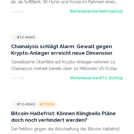
ab, da SoftBank, SK Hynix und Kioxia im Rahmen eines
breiteren Abverkaufs von Speicher…
vor 5 Std.
Weiterlesen bei
BeInCrypto
BTC-ECHO
Chainalysis schlägt Alarm: Gewalt gegen
Krypto-Anleger erreicht neue Dimension
Gewaltsame Überfälle auf Krypto-Anleger nehmen zu:
Chainalysis meldet bereits über 30 Millionen US-Dollar
Beute im ersten Halbjahr 2026. Sou…
vor 7 Std.
Weiterlesen bei
BTC-ECHO
BTC-ECHO
BITCOIN
Bitcoin-Haltefrist: Können Klingbeils Pläne
doch noch verhindert werden?
Die Petition gegen die Abschaffung der Bitcoin-Haltefrist