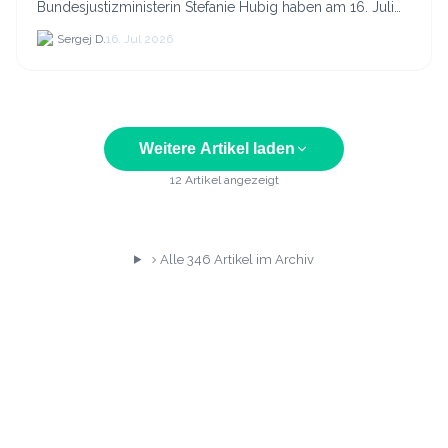
Bundesjustizministerin Stefanie Hubig haben am 16. Juli
2026 einen gemeinsamen Aktionsplan gegen Steuer- und
Sergej D.
16. Jul 2026
Finanzkrimi...
Weitere Artikel laden
12
Artikel angezeigt
Alle
346
Artikel im Archiv