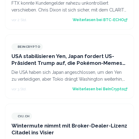
FTX konnte Kundengelder nahezu unkontrolliert
verschieben. Chris Dixon ist sich sicher, mit dem CLARITY
Act wäre sowas nicht mehr möglich. S…
vor 2 Std.
Weiterlesen bei
BTC-ECHO
BEINCRYPTO
USA stabilisieren Yen, Japan fordert US-
Präsident Trump auf, die Pokémon-Memes
zu beenden
Die USA haben sich Japan angeschlossen, um den Yen
zu verteidigen, aber Tokio drängt Washington weiterhin,
seine Mario- und Naruto-Memes zu…
vor 3 Std.
Weiterlesen bei
BeInCrypto
CVJ.CH
CVJ.CH
Wintermute nimmt mit Broker-Dealer-Lizenz
Citadel ins Visier