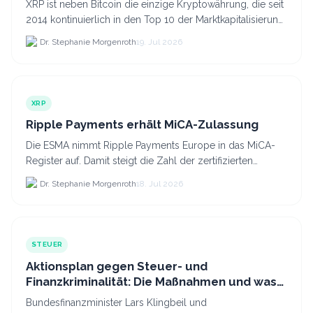
XRP ist neben Bitcoin die einzige Kryptowährung, die seit
2014 kontinuierlich in den Top 10 der Marktkapitalisierung
verblieb.
Dr. Stephanie Morgenroth
19. Jul 2026
XRP
Ripple Payments erhält MiCA-Zulassung
Die ESMA nimmt Ripple Payments Europe in das MiCA-
Register auf. Damit steigt die Zahl der zertifizierten
Kryptodienstleister in der EU auf 294 Unternehmen, was.
Dr. Stephanie Morgenroth
18. Jul 2026
STEUER
Aktionsplan gegen Steuer- und
Finanzkriminalität: Die Maßnahmen und was
sie für Krypto bedeuten
Bundesfinanzminister Lars Klingbeil und