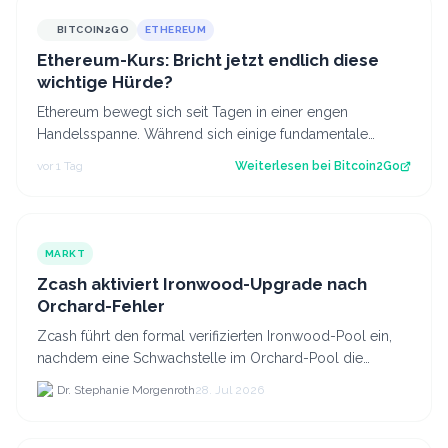
BITCOIN2GO
ETHEREUM
Ethereum-Kurs: Bricht jetzt endlich diese
wichtige Hürde?
Ethereum bewegt sich seit Tagen in einer engen
Handelsspanne. Während sich einige fundamentale
Faktoren zuletzt verbessert haben, fehlt bisl…
vor 1 Tag
Weiterlesen bei
Bitcoin2Go
MARKT
Zcash aktiviert Ironwood-Upgrade nach
Orchard-Fehler
Zcash führt den formal verifizierten Ironwood-Pool ein,
nachdem eine Schwachstelle im Orchard-Pool die
Erstellung gefälschter ZEC-Token ermöglichte.
Dr. Stephanie Morgenroth
28. Jul 2026