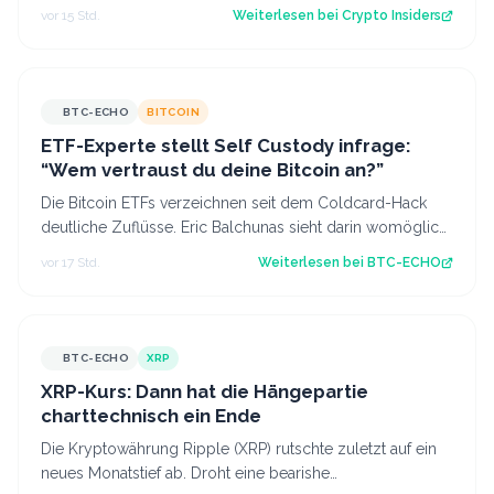
Bitcoin im Wert von rund 444 Mi…
vor 15 Std.
Weiterlesen bei
Crypto Insiders
BTC-ECHO
BITCOIN
ETF-Experte stellt Self Custody infrage:
“Wem vertraust du deine Bitcoin an?”
Die Bitcoin ETFs verzeichnen seit dem Coldcard-Hack
deutliche Zuflüsse. Eric Balchunas sieht darin womöglich
einen Vertrauensgewinn. Source:…
vor 17 Std.
Weiterlesen bei
BTC-ECHO
BTC-ECHO
XRP
XRP-Kurs: Dann hat die Hängepartie
charttechnisch ein Ende
Die Kryptowährung Ripple (XRP) rutschte zuletzt auf ein
neues Monatstief ab. Droht eine bearishe