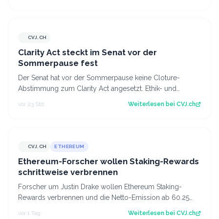
CVJ.CH
CVJ.CH
Clarity Act steckt im Senat vor der
Sommerpause fest
Der Senat hat vor der Sommerpause keine Cloture-
Abstimmung zum Clarity Act angesetzt. Ethik- und
Geldwäsche-Fragen bleiben ungelöst. Der Art…
vor 23 Std.
Weiterlesen bei
CVJ.ch
CVJ.CH
ETHEREUM
CVJ.CH
Ethereum-Forscher wollen Staking-Rewards
schrittweise verbrennen
Forscher um Justin Drake wollen Ethereum Staking-
Rewards verbrennen und die Netto-Emission ab 60.25
Mio. ETH auf null senken. Der Artikel Et…
vor 1 Tag
Weiterlesen bei
CVJ.ch