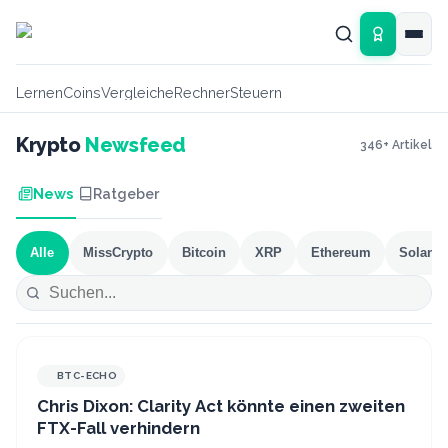
Zum Hauptinhalt springen
Lernen
Coins
Vergleiche
Rechner
Steuern
Krypto
Newsfeed
346
+ Artikel
News
Ratgeber
Alle
MissCrypto
Bitcoin
XRP
Ethereum
Solana
BTC-ECHO
Chris Dixon: Clarity Act könnte einen zweiten
FTX-Fall verhindern