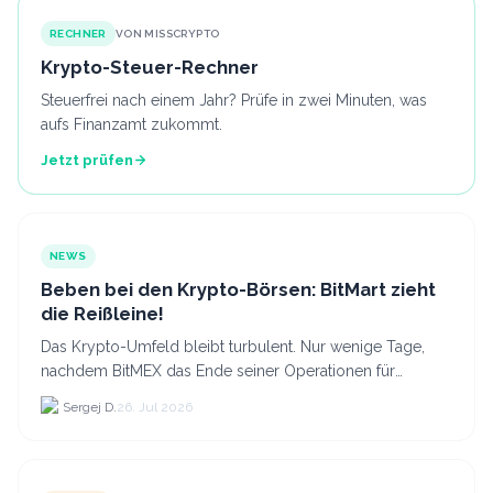
RECHNER
VON MISSCRYPTO
Krypto-Steuer-Rechner
Steuerfrei nach einem Jahr? Prüfe in zwei Minuten, was
aufs Finanzamt zukommt.
Jetzt prüfen
NEWS
Beben bei den Krypto-Börsen: BitMart zieht
die Reißleine!
Das Krypto-Umfeld bleibt turbulent. Nur wenige Tage,
nachdem BitMEX das Ende seiner Operationen für
September 2026 bekannt gegeben hat, zieht nun die
Sergej D.
26. Jul 2026
nächste gr...