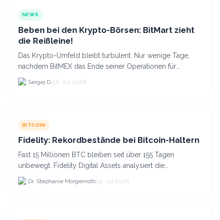
NEWS
Beben bei den Krypto-Börsen: BitMart zieht
die Reißleine!
Das Krypto-Umfeld bleibt turbulent. Nur wenige Tage,
nachdem BitMEX das Ende seiner Operationen für
September 2026 bekannt gegeben hat, zieht nun die
Sergej D.
26. Jul 2026
nächste gr...
BITCOIN
Fidelity: Rekordbestände bei Bitcoin-Haltern
Fast 15 Millionen BTC bleiben seit über 155 Tagen
unbewegt. Fidelity Digital Assets analysiert die
Anlegerüberzeugung trotz Kursverlusten und einem
Dr. Stephanie Morgenroth
25. Jul 2026
BTC-Preis.