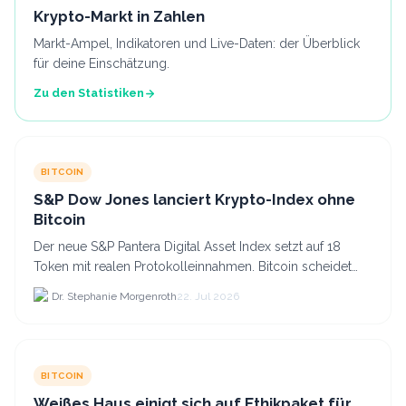
Krypto-Markt in Zahlen
Markt-Ampel, Indikatoren und Live-Daten: der Überblick
für deine Einschätzung.
Zu den Statistiken
BITCOIN
S&P Dow Jones lanciert Krypto-Index ohne
Bitcoin
Der neue S&P Pantera Digital Asset Index setzt auf 18
Token mit realen Protokolleinnahmen. Bitcoin scheidet
aufgrund fehlender Erträge für Halter aus dem.
Dr. Stephanie Morgenroth
22. Jul 2026
BITCOIN
Weißes Haus einigt sich auf Ethikpaket für