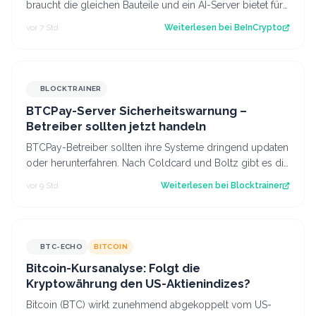
braucht die gleichen Bauteile und ein AI-Server bietet für
die gleichen Bauteile meh…
vor 7 Std.
Weiterlesen bei
BeInCrypto
BLOCKTRAINER
BTCPay-Server Sicherheitswarnung –
Betreiber sollten jetzt handeln
BTCPay-Betreiber sollten ihre Systeme dringend updaten
oder herunterfahren. Nach Coldcard und Boltz gibt es die
nächste Sicherheitswarnung i…
vor 9 Std.
Weiterlesen bei
Blocktrainer
BTC-ECHO
BITCOIN
Bitcoin-Kursanalyse: Folgt die
Kryptowährung den US-Aktienindizes?
Bitcoin (BTC) wirkt zunehmend abgekoppelt vom US-