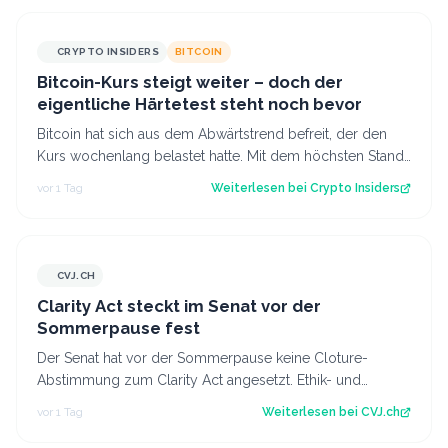
CRYPTO INSIDERS
BITCOIN
Bitcoin-Kurs steigt weiter – doch der
eigentliche Härtetest steht noch bevor
Bitcoin hat sich aus dem Abwärtstrend befreit, der den
Kurs wochenlang belastet hatte. Mit dem höchsten Stand
seit fast einer Woche keimt ne…
vor 1 Tag
Weiterlesen bei
Crypto Insiders
CVJ.CH
CVJ.CH
Clarity Act steckt im Senat vor der
Sommerpause fest
Der Senat hat vor der Sommerpause keine Cloture-
Abstimmung zum Clarity Act angesetzt. Ethik- und
Geldwäsche-Fragen bleiben ungelöst. Der Art…
vor 1 Tag
Weiterlesen bei
CVJ.ch