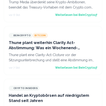
Trump Media überdenkt seine Krypto-Ambitionen,
beendet das Treasury-Vorhaben mit dem Crypto.com
CRO und kürzt die Pläne für Prognosen. Der B…
vor 6 Std.
Weiterlesen bei
BeInCrypto
BEINCRYPTO
BITCOIN
Thune plant weiterhin Clarity Act-
Abstimmung: Was ein Wochenend-
Überraschung für Bitcoin bedeuten könnte
Thune plant eine Clarity-Act-Cloture vor der
Sitzungsunterbrechung und stellt eine Abstimmung im
Senat im September in Aussicht, während die…
vor 7 Std.
Weiterlesen bei
BeInCrypto
CRYPTO INSIDERS
Handel an Kryptobörsen auf niedrigstem
Stand seit Jahren