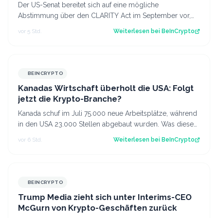
Der US-Senat bereitet sich auf eine mögliche
Abstimmung über den CLARITY Act im September vor,
obwohl weiterhin die nötige Unterstützung feh…
vor 5 Std.
Weiterlesen bei
BeInCrypto
BEINCRYPTO
Kanadas Wirtschaft überholt die USA: Folgt
jetzt die Krypto-Branche?
Kanada schuf im Juli 75.000 neue Arbeitsplätze, während
in den USA 23.000 Stellen abgebaut wurden. Was diese
Divergenz für Kanadas Krypto-Br…
vor 6 Std.
Weiterlesen bei
BeInCrypto
BEINCRYPTO
Trump Media zieht sich unter Interims-CEO
McGurn von Krypto-Geschäften zurück