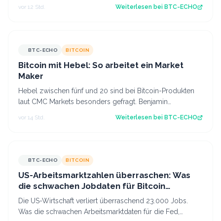
Nun kommt es darauf an, ob diese Z…
vor 12 Std.
Weiterlesen bei
BTC-ECHO
BTC-ECHO
BITCOIN
Bitcoin mit Hebel: So arbeitet ein Market
Maker
Hebel zwischen fünf und 20 sind bei Bitcoin-Produkten
laut CMC Markets besonders gefragt. Benjamin
Kämmerer, Trading-Experte bei der Handels…
vor 14 Std.
Weiterlesen bei
BTC-ECHO
BTC-ECHO
BITCOIN
US-Arbeitsmarktzahlen überraschen: Was
die schwachen Jobdaten für Bitcoin
bedeuten
Die US-Wirtschaft verliert überraschend 23.000 Jobs.
Was die schwachen Arbeitsmarktdaten für die Fed,