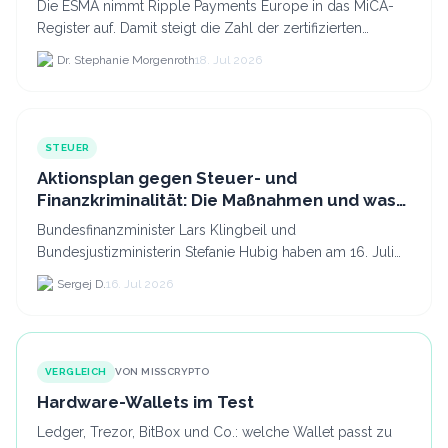
Die ESMA nimmt Ripple Payments Europe in das MiCA-
Register auf. Damit steigt die Zahl der zertifizierten
Kryptodienstleister in der EU auf 294 Unternehmen, was.
Dr. Stephanie Morgenroth
18. Jul 2026
STEUER
Aktionsplan gegen Steuer- und
Finanzkriminalität: Die Maßnahmen und was
sie für Krypto bedeuten
Bundesfinanzminister Lars Klingbeil und
Bundesjustizministerin Stefanie Hubig haben am 16. Juli
2026 einen gemeinsamen Aktionsplan gegen Steuer- und
Sergej D.
16. Jul 2026
Finanzkrimi...
VERGLEICH
VON MISSCRYPTO
Hardware-Wallets im Test
Ledger, Trezor, BitBox und Co.: welche Wallet passt zu