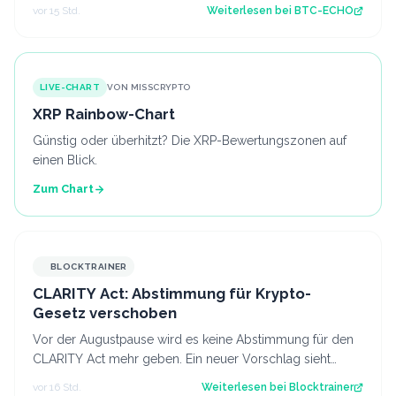
entscheidend sind. Source: BTC-ECHO…
vor 15 Std.
Weiterlesen bei
BTC-ECHO
LIVE-CHART
VON MISSCRYPTO
XRP Rainbow-Chart
Günstig oder überhitzt? Die XRP-Bewertungszonen auf
einen Blick.
Zum Chart
BLOCKTRAINER
CLARITY Act: Abstimmung für Krypto-
Gesetz verschoben
Vor der Augustpause wird es keine Abstimmung für den
CLARITY Act mehr geben. Ein neuer Vorschlag sieht
derweil vor, dass Trump bestimmte Kry…
vor 16 Std.
Weiterlesen bei
Blocktrainer