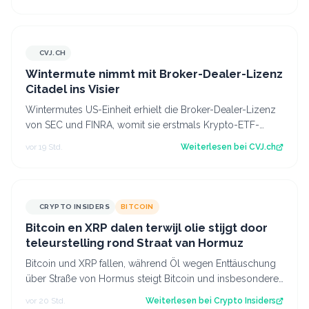
CVJ.CH
CVJ.CH
Wintermute nimmt mit Broker-Dealer-Lizenz
Citadel ins Visier
Wintermutes US-Einheit erhielt die Broker-Dealer-Lizenz
von SEC und FINRA, womit sie erstmals Krypto-ETF-
Anteile abwickeln darf. Der Artikel…
vor 19 Std.
Weiterlesen bei
CVJ.ch
CRYPTO INSIDERS
BITCOIN
Bitcoin en XRP dalen terwijl olie stijgt door
teleurstelling rond Straat van Hormuz
Bitcoin und XRP fallen, während Öl wegen Enttäuschung
über Straße von Hormus steigt Bitcoin und insbesondere
Altcoins wie XRP und Solana hab…
vor 20 Std.
Weiterlesen bei
Crypto Insiders