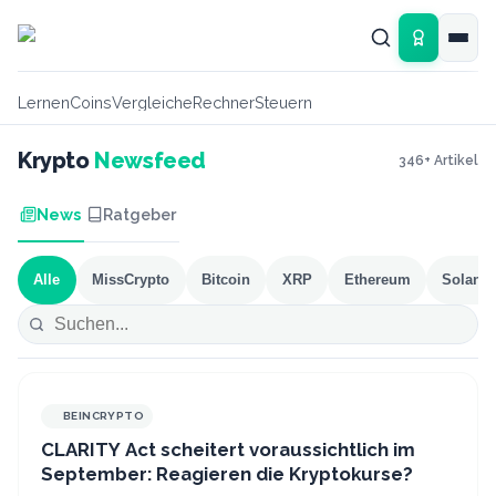
Zum Hauptinhalt springen
Lernen
Coins
Vergleiche
Rechner
Steuern
Krypto
Newsfeed
346
+ Artikel
News
Ratgeber
Alle
MissCrypto
Bitcoin
XRP
Ethereum
Solana
BEINCRYPTO
CLARITY Act scheitert voraussichtlich im
September: Reagieren die Kryptokurse?