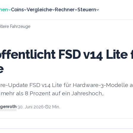
nen
Coins
Vergleiche
Rechner
Steuern
eltere Fahrzeuge
ffentlicht FSD v14 Lite 
e
are-Update FSD v14 Lite für Hardware-3-Modelle au
 mehr als 8 Prozent auf ein Jahreshoch,.
rgenroth
30. Juni 2026
2
Min.