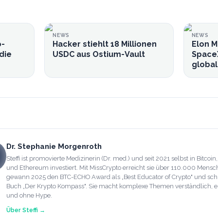
NEWS
NEWS
o-
Hacker stiehlt 18 Millionen
Elon M
die
USDC aus Ostium-Vault
Space
globa
Dr. Stephanie Morgenroth
Steffi ist promovierte Medizinerin (Dr. med.) und seit 2021 selbst in Bitcoin
und Ethereum investiert. Mit MissCrypto erreicht sie über 110.000 Mensc
gewann 2025 den BTC-ECHO Award als „Best Educator of Crypto" und sch
Buch „Der Krypto Kompass". Sie macht komplexe Themen verständlich, e
und ohne Hype.
Über
Steffi
→