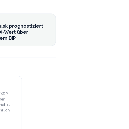
usk prognostiziert
X-Wert über
lem BIP
, XRP
hen,
rieb das
hrlich