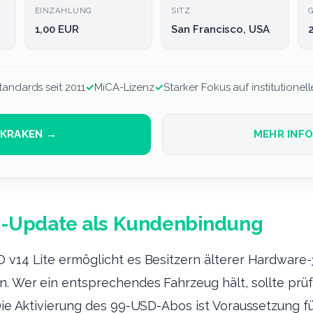
EINZAHLUNG
SITZ
1,00 EUR
San Francisco, USA
tandards seit 2011
✓
MiCA-Lizenz
✓
Starker Fokus auf institutione
 KRAKEN →
MEHR INF
re-Update als Kundenbindung
D v14 Lite ermöglicht es Besitzern älterer Hardwar
en. Wer ein entsprechendes Fahrzeug hält, sollte pr
 Die Aktivierung des 99-USD-Abos ist Voraussetzung f