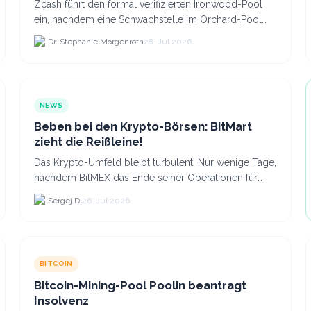
Zcash führt den formal verifizierten Ironwood-Pool
ein, nachdem eine Schwachstelle im Orchard-Pool
die Erstellung gefälschter ZEC-Token ermöglichte.
Dr. Stephanie Morgenroth
28. Jul 2026
NEWS
Beben bei den Krypto-Börsen: BitMart
zieht die Reißleine!
Das Krypto-Umfeld bleibt turbulent. Nur wenige Tage,
nachdem BitMEX das Ende seiner Operationen für
September 2026 bekannt gegeben hat, zieht nun die
Sergej D.
26. Jul 2026
nächste gr...
BITCOIN
Bitcoin-Mining-Pool Poolin beantragt
Insolvenz