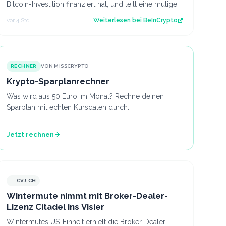
Bitcoin-Investition finanziert hat, und teilt eine mutige
Bitcoin-Kurs-Prognose von 12 Mi…
vor 4 Std.
Weiterlesen bei
BeInCrypto
RECHNER
VON MISSCRYPTO
Krypto-Sparplanrechner
Was wird aus 50 Euro im Monat? Rechne deinen
Sparplan mit echten Kursdaten durch.
Jetzt rechnen
CVJ.CH
CVJ.CH
Wintermute nimmt mit Broker-Dealer-
Lizenz Citadel ins Visier
Wintermutes US-Einheit erhielt die Broker-Dealer-