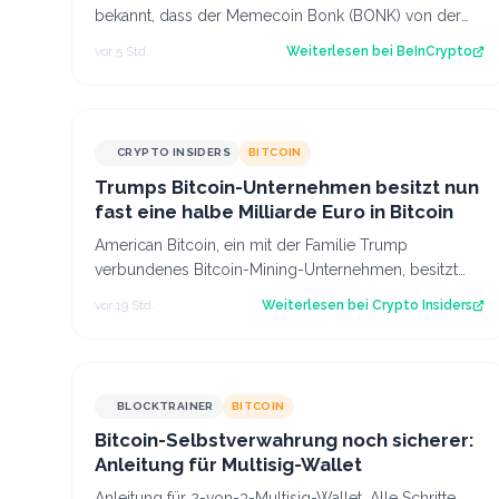
bekannt, dass der Memecoin Bonk (BONK) von der
Plattform entfernt wird. Diese Nachricht führ…
vor 5 Std.
Weiterlesen bei
BeInCrypto
CRYPTO INSIDERS
BITCOIN
Trumps Bitcoin-Unternehmen besitzt nun
fast eine halbe Milliarde Euro in Bitcoin
American Bitcoin, ein mit der Familie Trump
verbundenes Bitcoin-Mining-Unternehmen, besitzt
inzwischen 8.002 Bitcoin im Wert von rund 444 Mi…
vor 19 Std.
Weiterlesen bei
Crypto Insiders
BLOCKTRAINER
BITCOIN
Bitcoin-Selbstverwahrung noch sicherer:
Anleitung für Multisig-Wallet
Anleitung für 2-von-3-Multisig-Wallet. Alle Schritte,