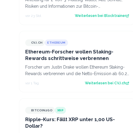
Risiken und Informationen zur Bitcoin-
Verwahrmethode für Profis, die vor dem Coldcard-…
vor 23 Std.
Weiterlesen bei
Blocktrainer
CVJ.CH
ETHEREUM
CVJ.CH
Ethereum-Forscher wollen Staking-
Rewards schrittweise verbrennen
Forscher um Justin Drake wollen Ethereum Staking-
Rewards verbrennen und die Netto-Emission ab 60.25
Mio. ETH auf null senken. Der Artikel Et…
vor 1 Tag
Weiterlesen bei
CVJ.ch
BITCOIN2GO
XRP
Ripple-Kurs: Fällt XRP unter 1,00 US-
Dollar?