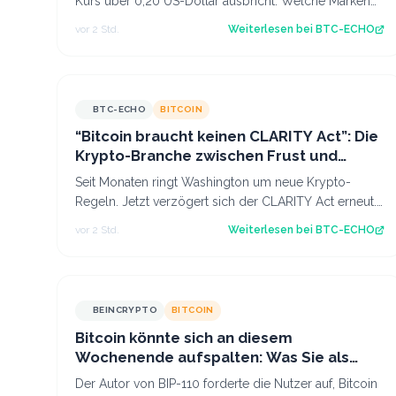
Kurs über 0,20 US-Dollar ausbricht. Welche Marken
jetzt entscheidend sind. Source: BTC-ECHO…
vor 2 Std.
Weiterlesen bei
BTC-ECHO
BTC-ECHO
BITCOIN
“Bitcoin braucht keinen CLARITY Act”: Die
Krypto-Branche zwischen Frust und
Hoffnung
Seit Monaten ringt Washington um neue Krypto-
Regeln. Jetzt verzögert sich der CLARITY Act erneut.
Die Reaktionen von Armstrong, Saylor und C…
vor 2 Std.
Weiterlesen bei
BTC-ECHO
BEINCRYPTO
BITCOIN
Bitcoin könnte sich an diesem
Wochenende aufspalten: Was Sie als
Holder wissen sollten
Der Autor von BIP-110 forderte die Nutzer auf, Bitcoin