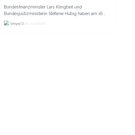
was sie für Krypto bedeuten
Bundesfinanzminister Lars Klingbeil und
Bundesjustizministerin Stefanie Hubig haben am 16.
Juli 2026 einen gemeinsamen Aktionsplan gegen
Sergej D.
16. Jul 2026
Steuer- und Finanzkrimi...