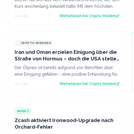
Kurs wochenlang belastet hatte. Mit dem höchsten
Stand seit fast einer Woche keimt ne…
vor 1 Tag
Weiterlesen bei
Crypto Insiders
CRYPTO INSIDERS
Iran und Oman erzielen Einigung über die
Straße von Hormus – doch die USA stellen
sich quer
Der Ölpreis ist bereits aufgrund von Berichten über
eine Einigung gefallen – eine positive Entwicklung für
den Kryptomarkt.
vor 1 Tag
Weiterlesen bei
Crypto Insiders
MARKT
Zcash aktiviert Ironwood-Upgrade nach
Orchard-Fehler