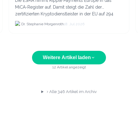
Die ESMA nimmt Ripple Payments Europe in das
MiCA-Register auf. Damit steigt die Zahl der
zertifizierten Kryptodienstleister in der EU auf 294
Unternehmen, was.
Dr. Stephanie Morgenroth
18. Jul 2026
Weitere Artikel laden
12
Artikel angezeigt
Alle
346
Artikel im Archiv