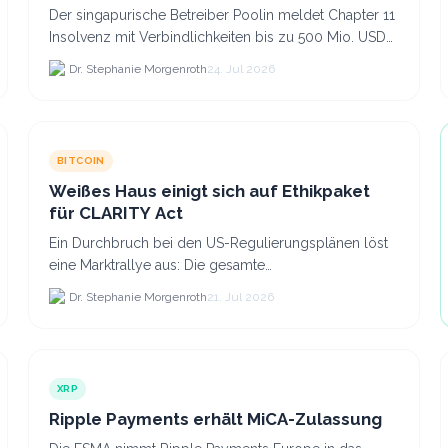
Der singapurische Betreiber Poolin meldet Chapter 11
Insolvenz mit Verbindlichkeiten bis zu 500 Mio. USD
und plant den Verkauf zweier Texas-Standorte für.
Dr. Stephanie Morgenroth
24. Jul 2026
BITCOIN
Weißes Haus einigt sich auf Ethikpaket
für CLARITY Act
Ein Durchbruch bei den US-Regulierungsplänen löst
eine Marktrallye aus: Die gesamte
Kryptokapitalisierung stieg am 21.
Dr. Stephanie Morgenroth
21. Jul 2026
XRP
Ripple Payments erhält MiCA-Zulassung