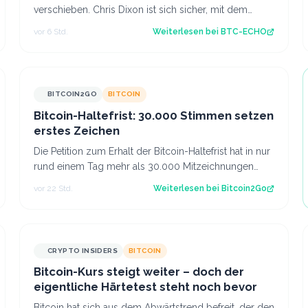
verschieben. Chris Dixon ist sich sicher, mit dem
CLARITY Act wäre sowas nicht mehr möglich. S…
vor 6 Std.
Weiterlesen bei
BTC-ECHO
BITCOIN2GO
BITCOIN
Bitcoin-Haltefrist: 30.000 Stimmen setzen
erstes Zeichen
Die Petition zum Erhalt der Bitcoin-Haltefrist hat in nur
rund einem Tag mehr als 30.000 Mitzeichnungen
erreicht. Damit ist die erste politi…
vor 22 Std.
Weiterlesen bei
Bitcoin2Go
CRYPTO INSIDERS
BITCOIN
Bitcoin-Kurs steigt weiter – doch der
eigentliche Härtetest steht noch bevor
Bitcoin hat sich aus dem Abwärtstrend befreit, der den