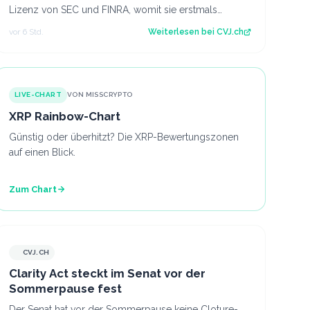
Lizenz von SEC und FINRA, womit sie erstmals
Krypto-ETF-Anteile abwickeln darf. Der Artikel…
vor 6 Std.
Weiterlesen bei
CVJ.ch
LIVE-CHART
VON MISSCRYPTO
XRP Rainbow-Chart
Günstig oder überhitzt? Die XRP-Bewertungszonen
auf einen Blick.
Zum Chart
CVJ.CH
CVJ.CH
Clarity Act steckt im Senat vor der
Sommerpause fest
Der Senat hat vor der Sommerpause keine Cloture-