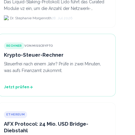
Das Liquid-Staking-Protokoll Lido führt das Curated
Module v2 ein, um die Anzahl der Netzwerk-
Validatoren von 880.000 auf etwa 628.
Dr. Stephanie Morgenroth
28. Jul 2026
RECHNER
VON MISSCRYPTO
Krypto-Steuer-Rechner
Steuerfrei nach einem Jahr? Prüfe in zwei Minuten,
was aufs Finanzamt zukommt.
Jetzt prüfen
ETHEREUM
AFX Protocol: 24 Mio. USD Bridge-
Diebstahl