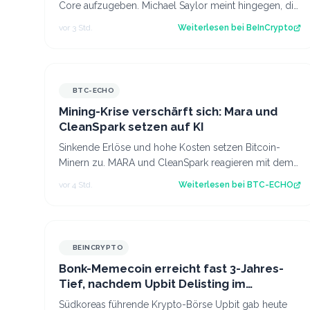
Core aufzugeben. Michael Saylor meint hingegen, die
Befürworter sollten sich zurückha…
vor 3 Std.
Weiterlesen bei
BeInCrypto
BTC-ECHO
Mining-Krise verschärft sich: Mara und
CleanSpark setzen auf KI
Sinkende Erlöse und hohe Kosten setzen Bitcoin-
Minern zu. MARA und CleanSpark reagieren mit dem
Aufbau von KI-Rechenzentren. Source: BTC-ECH…
vor 4 Std.
Weiterlesen bei
BTC-ECHO
BEINCRYPTO
Bonk-Memecoin erreicht fast 3-Jahres-
Tief, nachdem Upbit Delisting im
September ankündigt
Südkoreas führende Krypto-Börse Upbit gab heute