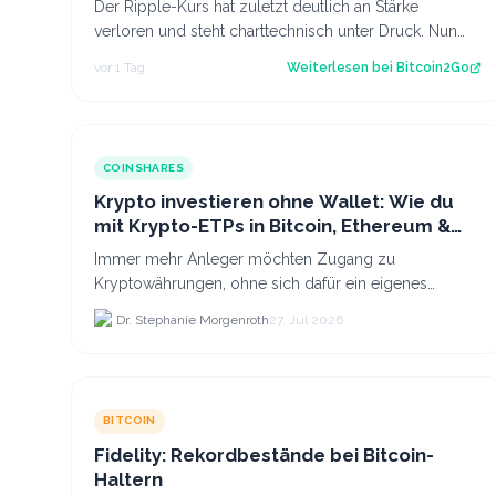
Der Ripple-Kurs hat zuletzt deutlich an Stärke
verloren und steht charttechnisch unter Druck. Nun
rückt die Marke von 1,00 US-Dollar in den…
vor 1 Tag
Weiterlesen bei
Bitcoin2Go
COINSHARES
Krypto investieren ohne Wallet: Wie du
mit Krypto-ETPs in Bitcoin, Ethereum &
Co. anlegst
Immer mehr Anleger möchten Zugang zu
Kryptowährungen, ohne sich dafür ein eigenes
Krypto-Wallet einrichten zu müssen. Dazu kommt,
Dr. Stephanie Morgenroth
27. Jul 2026
dass viele nicht nur Bitcoin h...
BITCOIN
Fidelity: Rekordbestände bei Bitcoin-
Haltern