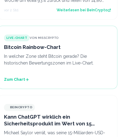
Woche um etwa 93% zurück und fielen von 14,86
Millionen USD auf 1,01 Millionen USD, währe…
vor 2 Std.
Weiterlesen bei
BeInCrypto
LIVE-CHART
VON MISSCRYPTO
Bitcoin Rainbow-Chart
In welcher Zone steht Bitcoin gerade? Die
historischen Bewertungszonen im Live-Chart.
Zum Chart
BEINCRYPTO
Kann ChatGPT wirklich ein
Sicherheitsprodukt im Wert von 15
Milliarden USD erfinden? Michael Saylor
Michael Saylor verrät, was seine 15-Milliarden-USD-
sagt: Ja