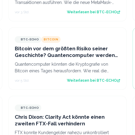
Transaktionen ausführen. Wie die neue MetaMask-
Wallet funktioniert und welche Risiken bleiben.…
vor 3 Std.
Weiterlesen bei
BTC-ECHO
BTC-ECHO
BITCOIN
Bitcoin vor dem größten Risiko seiner
Geschichte? Quantencomputer werden
immer stärker
Quantencomputer könnten die Kryptografie von
Bitcoin eines Tages herausfordern. Wie real die
Gefahr ist und worauf sich das Netzwerk vorbere…
vor 5 Std.
Weiterlesen bei
BTC-ECHO
BTC-ECHO
Chris Dixon: Clarity Act könnte einen
zweiten FTX-Fall verhindern
FTX konnte Kundengelder nahezu unkontrolliert