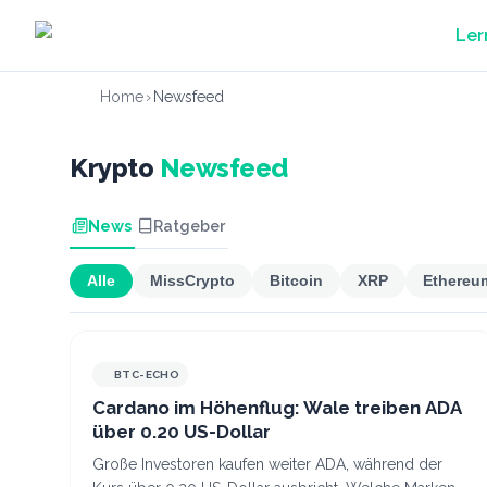
Zum Hauptinhalt springen
Ler
Home
›
Newsfeed
Krypto
Newsfeed
News
Ratgeber
Alle
MissCrypto
Bitcoin
XRP
Ethereu
BTC-ECHO
Cardano im Höhenflug: Wale treiben ADA
über 0.20 US-Dollar
Große Investoren kaufen weiter ADA, während der