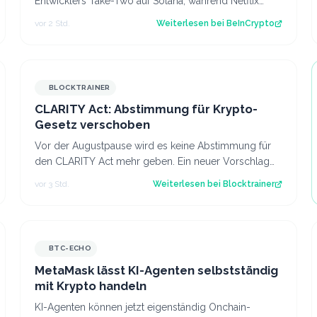
Entwicklers Take-Two auf Solana, während Netflix
einen exklusiven erweiterten Einblick vorbere…
vor 2 Std.
Weiterlesen bei
BeInCrypto
BLOCKTRAINER
CLARITY Act: Abstimmung für Krypto-
Gesetz verschoben
Vor der Augustpause wird es keine Abstimmung für
den CLARITY Act mehr geben. Ein neuer Vorschlag
sieht derweil vor, dass Trump bestimmte Kry…
vor 3 Std.
Weiterlesen bei
Blocktrainer
BTC-ECHO
MetaMask lässt KI-Agenten selbstständig
mit Krypto handeln
KI-Agenten können jetzt eigenständig Onchain-