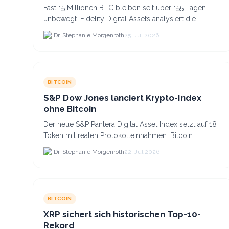
Fast 15 Millionen BTC bleiben seit über 155 Tagen
unbewegt. Fidelity Digital Assets analysiert die
Anlegerüberzeugung trotz Kursverlusten und einem
Dr. Stephanie Morgenroth
25. Jul 2026
BTC-Preis.
BITCOIN
S&P Dow Jones lanciert Krypto-Index
ohne Bitcoin
Der neue S&P Pantera Digital Asset Index setzt auf 18
Token mit realen Protokolleinnahmen. Bitcoin
scheidet aufgrund fehlender Erträge für Halter aus
Dr. Stephanie Morgenroth
22. Jul 2026
dem.
BITCOIN
XRP sichert sich historischen Top-10-
Rekord