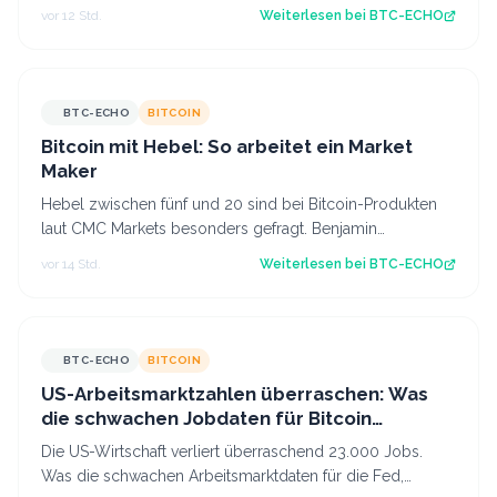
Nun kommt es darauf an, ob diese Z…
vor 12 Std.
Weiterlesen bei
BTC-ECHO
BTC-ECHO
BITCOIN
Bitcoin mit Hebel: So arbeitet ein Market
Maker
Hebel zwischen fünf und 20 sind bei Bitcoin-Produkten
laut CMC Markets besonders gefragt. Benjamin
Kämmerer, Trading-Experte bei der Handels…
vor 14 Std.
Weiterlesen bei
BTC-ECHO
BTC-ECHO
BITCOIN
US-Arbeitsmarktzahlen überraschen: Was
die schwachen Jobdaten für Bitcoin
bedeuten
Die US-Wirtschaft verliert überraschend 23.000 Jobs.
Was die schwachen Arbeitsmarktdaten für die Fed,