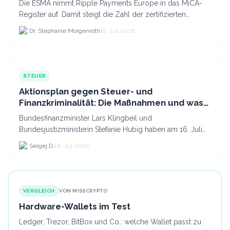
Die ESMA nimmt Ripple Payments Europe in das MiCA-
Register auf. Damit steigt die Zahl der zertifizierten
Kryptodienstleister in der EU auf 294 Unternehmen, was.
Dr. Stephanie Morgenroth
18. Jul 2026
STEUER
Aktionsplan gegen Steuer- und
Finanzkriminalität: Die Maßnahmen und was
sie für Krypto bedeuten
Bundesfinanzminister Lars Klingbeil und
Bundesjustizministerin Stefanie Hubig haben am 16. Juli
2026 einen gemeinsamen Aktionsplan gegen Steuer- und
Sergej D.
16. Jul 2026
Finanzkrimi...
VERGLEICH
VON MISSCRYPTO
Hardware-Wallets im Test
Ledger, Trezor, BitBox und Co.: welche Wallet passt zu