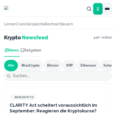
Zum Hauptinhalt springen
Lernen
Coins
Vergleiche
Rechner
Steuern
Krypto
Newsfeed
346
+ Artikel
News
Ratgeber
Alle
MissCrypto
Bitcoin
XRP
Ethereum
Solana
BEINCRYPTO
CLARITY Act scheitert voraussichtlich im
September: Reagieren die Kryptokurse?