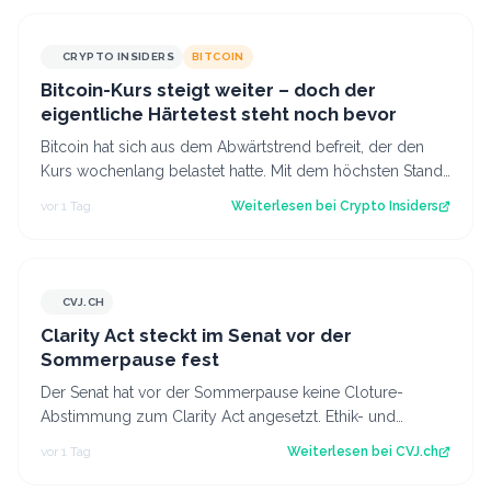
CRYPTO INSIDERS
BITCOIN
Bitcoin-Kurs steigt weiter – doch der
eigentliche Härtetest steht noch bevor
Bitcoin hat sich aus dem Abwärtstrend befreit, der den
Kurs wochenlang belastet hatte. Mit dem höchsten Stand
seit fast einer Woche keimt ne…
vor 1 Tag
Weiterlesen bei
Crypto Insiders
CVJ.CH
CVJ.CH
Clarity Act steckt im Senat vor der
Sommerpause fest
Der Senat hat vor der Sommerpause keine Cloture-
Abstimmung zum Clarity Act angesetzt. Ethik- und
Geldwäsche-Fragen bleiben ungelöst. Der Art…
vor 1 Tag
Weiterlesen bei
CVJ.ch