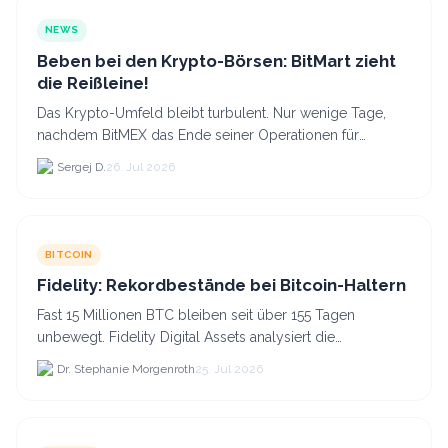
NEWS
Beben bei den Krypto-Börsen: BitMart zieht
die Reißleine!
Das Krypto-Umfeld bleibt turbulent. Nur wenige Tage,
nachdem BitMEX das Ende seiner Operationen für
September 2026 bekannt gegeben hat, zieht nun die
Sergej D.
26. Jul 2026
nächste gr...
BITCOIN
Fidelity: Rekordbestände bei Bitcoin-Haltern
Fast 15 Millionen BTC bleiben seit über 155 Tagen
unbewegt. Fidelity Digital Assets analysiert die
Anlegerüberzeugung trotz Kursverlusten und einem
Dr. Stephanie Morgenroth
25. Jul 2026
BTC-Preis.