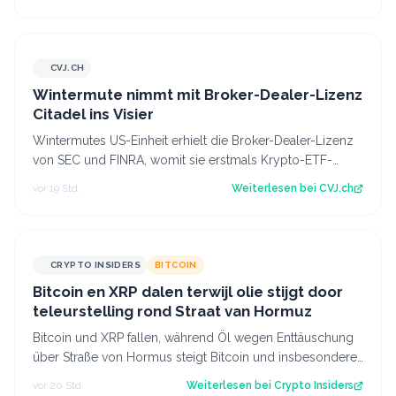
CVJ.CH
CVJ.CH
Wintermute nimmt mit Broker-Dealer-Lizenz
Citadel ins Visier
Wintermutes US-Einheit erhielt die Broker-Dealer-Lizenz
von SEC und FINRA, womit sie erstmals Krypto-ETF-
Anteile abwickeln darf. Der Artikel…
vor 19 Std.
Weiterlesen bei
CVJ.ch
CRYPTO INSIDERS
BITCOIN
Bitcoin en XRP dalen terwijl olie stijgt door
teleurstelling rond Straat van Hormuz
Bitcoin und XRP fallen, während Öl wegen Enttäuschung
über Straße von Hormus steigt Bitcoin und insbesondere
Altcoins wie XRP und Solana hab…
vor 20 Std.
Weiterlesen bei
Crypto Insiders