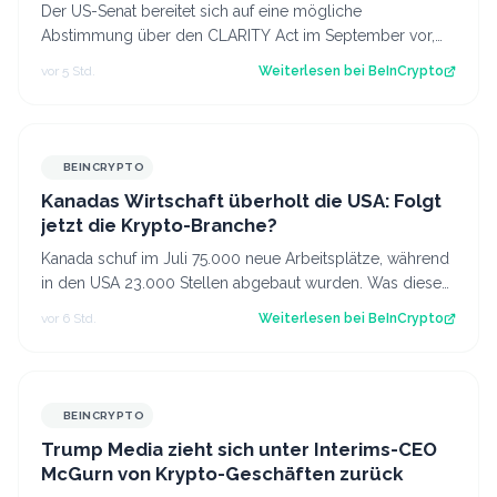
Der US-Senat bereitet sich auf eine mögliche
Abstimmung über den CLARITY Act im September vor,
obwohl weiterhin die nötige Unterstützung feh…
vor 5 Std.
Weiterlesen bei
BeInCrypto
BEINCRYPTO
Kanadas Wirtschaft überholt die USA: Folgt
jetzt die Krypto-Branche?
Kanada schuf im Juli 75.000 neue Arbeitsplätze, während
in den USA 23.000 Stellen abgebaut wurden. Was diese
Divergenz für Kanadas Krypto-Br…
vor 6 Std.
Weiterlesen bei
BeInCrypto
BEINCRYPTO
Trump Media zieht sich unter Interims-CEO
McGurn von Krypto-Geschäften zurück