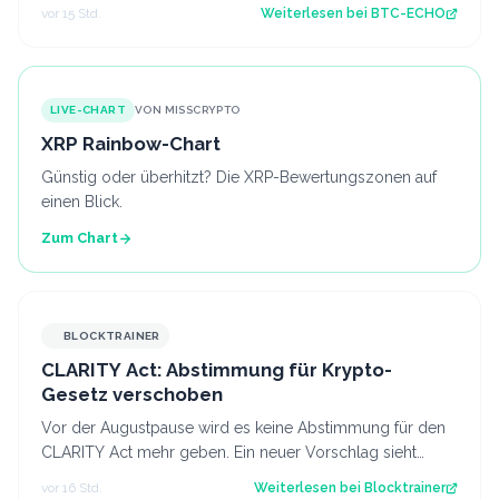
entscheidend sind. Source: BTC-ECHO…
vor 15 Std.
Weiterlesen bei
BTC-ECHO
LIVE-CHART
VON MISSCRYPTO
XRP Rainbow-Chart
Günstig oder überhitzt? Die XRP-Bewertungszonen auf
einen Blick.
Zum Chart
BLOCKTRAINER
CLARITY Act: Abstimmung für Krypto-
Gesetz verschoben
Vor der Augustpause wird es keine Abstimmung für den
CLARITY Act mehr geben. Ein neuer Vorschlag sieht
derweil vor, dass Trump bestimmte Kry…
vor 16 Std.
Weiterlesen bei
Blocktrainer