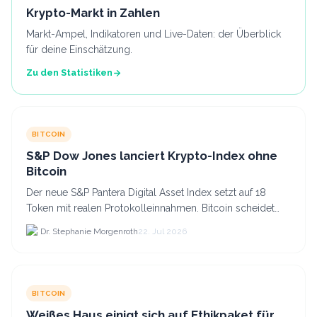
Krypto-Markt in Zahlen
Markt-Ampel, Indikatoren und Live-Daten: der Überblick
für deine Einschätzung.
Zu den Statistiken
BITCOIN
S&P Dow Jones lanciert Krypto-Index ohne
Bitcoin
Der neue S&P Pantera Digital Asset Index setzt auf 18
Token mit realen Protokolleinnahmen. Bitcoin scheidet
aufgrund fehlender Erträge für Halter aus dem.
Dr. Stephanie Morgenroth
22. Jul 2026
BITCOIN
Weißes Haus einigt sich auf Ethikpaket für