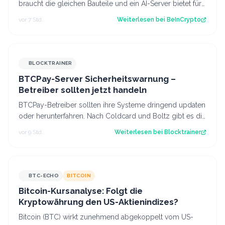
braucht die gleichen Bauteile und ein AI-Server bietet für
die gleichen Bauteile meh…
vor 7 Std.
Weiterlesen bei
BeInCrypto
BLOCKTRAINER
BTCPay-Server Sicherheitswarnung –
Betreiber sollten jetzt handeln
BTCPay-Betreiber sollten ihre Systeme dringend updaten
oder herunterfahren. Nach Coldcard und Boltz gibt es die
nächste Sicherheitswarnung i…
vor 9 Std.
Weiterlesen bei
Blocktrainer
BTC-ECHO
BITCOIN
Bitcoin-Kursanalyse: Folgt die
Kryptowährung den US-Aktienindizes?
Bitcoin (BTC) wirkt zunehmend abgekoppelt vom US-