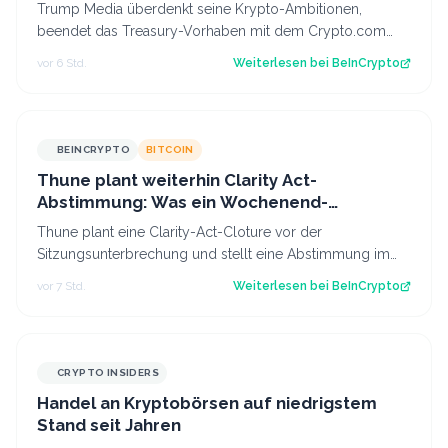
Trump Media überdenkt seine Krypto-Ambitionen,
beendet das Treasury-Vorhaben mit dem Crypto.com
CRO und kürzt die Pläne für Prognosen. Der B…
vor 6 Std.
Weiterlesen bei
BeInCrypto
BEINCRYPTO
BITCOIN
Thune plant weiterhin Clarity Act-
Abstimmung: Was ein Wochenend-
Überraschung für Bitcoin bedeuten könnte
Thune plant eine Clarity-Act-Cloture vor der
Sitzungsunterbrechung und stellt eine Abstimmung im
Senat im September in Aussicht, während die…
vor 7 Std.
Weiterlesen bei
BeInCrypto
CRYPTO INSIDERS
Handel an Kryptobörsen auf niedrigstem
Stand seit Jahren