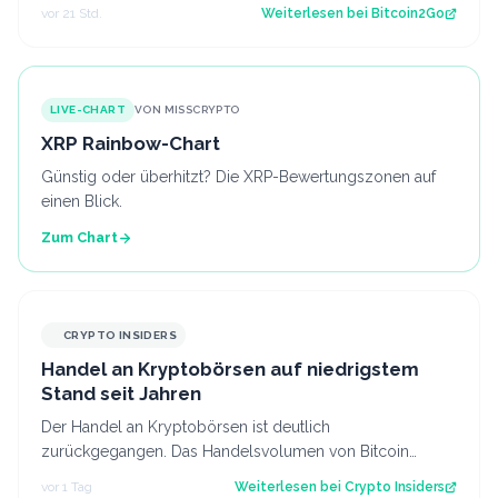
aktuelle Struktur wirft die Frage…
vor 21 Std.
Weiterlesen bei
Bitcoin2Go
LIVE-CHART
VON MISSCRYPTO
XRP Rainbow-Chart
Günstig oder überhitzt? Die XRP-Bewertungszonen auf
einen Blick.
Zum Chart
CRYPTO INSIDERS
Handel an Kryptobörsen auf niedrigstem
Stand seit Jahren
Der Handel an Kryptobörsen ist deutlich
zurückgegangen. Das Handelsvolumen von Bitcoin
befindet sich inzwischen auf einem ähnlichen Niveau w…
vor 1 Tag
Weiterlesen bei
Crypto Insiders