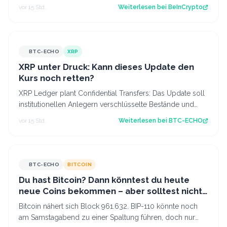
erholt, während der CLARITY Act…
vor 15 Std.
Weiterlesen bei
BeInCrypto
BTC-ECHO
XRP
XRP unter Druck: Kann dieses Update den
Kurs noch retten?
XRP Ledger plant Confidential Transfers: Das Update soll
institutionellen Anlegern verschlüsselte Bestände und
Transaktionen ermöglichen. Ka…
vor 15 Std.
Weiterlesen bei
BTC-ECHO
BTC-ECHO
BITCOIN
Du hast Bitcoin? Dann könntest du heute
neue Coins bekommen – aber solltest nicht
verkaufen
Bitcoin nähert sich Block 961.632. BIP-110 könnte noch
am Samstagabend zu einer Spaltung führen, doch nur