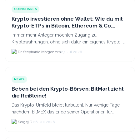
COINSHARES
Krypto investieren ohne Wallet: Wie du mit
Krypto-ETPs in Bitcoin, Ethereum & Co.
anlegst
Immer mehr Anleger möchten Zugang zu
Kryptowährungen, ohne sich dafür ein eigenes Krypto-
Wallet einrichten zu müssen. Dazu kommt, dass viele
Dr. Stephanie Morgenroth
27. Jul 2026
nicht nur Bitcoin h...
NEWS
Beben bei den Krypto-Börsen: BitMart zieht
die Reißleine!
Das Krypto-Umfeld bleibt turbulent. Nur wenige Tage,
nachdem BitMEX das Ende seiner Operationen für
September 2026 bekannt gegeben hat, zieht nun die
Sergej D.
26. Jul 2026
nächste gr...