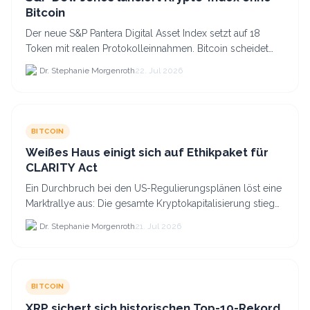
Bitcoin
Der neue S&P Pantera Digital Asset Index setzt auf 18
Token mit realen Protokolleinnahmen. Bitcoin scheidet
aufgrund fehlender Erträge für Halter aus dem.
Dr. Stephanie Morgenroth
22. Jul 2026
BITCOIN
Weißes Haus einigt sich auf Ethikpaket für
CLARITY Act
Ein Durchbruch bei den US-Regulierungsplänen löst eine
Marktrallye aus: Die gesamte Kryptokapitalisierung stieg
am 21.
Dr. Stephanie Morgenroth
21. Jul 2026
BITCOIN
XRP sichert sich historischen Top-10-Rekord