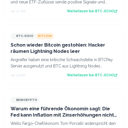
und neue ETF-Zuflüsse sende positive Signale und
Ethereum zeigt erstmals seit längerer Zeit…
vor 12 Std.
Weiterlesen bei
BTC-ECHO
BTC-ECHO
BITCOIN
Schon wieder Bitcoin gestohlen: Hacker
räumen Lightning Nodes leer
Angreifer haben eine kritische Schwachstelle in BTCPay
Server ausgenutzt und BTC aus Lightning Nodes
gestohlen. Es ist bereits der zweite An…
vor 13 Std.
Weiterlesen bei
BTC-ECHO
BEINCRYPTO
Warum eine führende Ökonomin sagt: Die
Fed kann Inflation mit Zinserhöhungen nicht
besiegen
Wells Fargo-Chefökonom Tom Porcelli widerspricht den