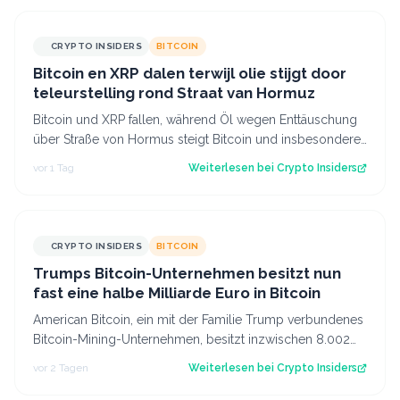
CRYPTO INSIDERS
BITCOIN
Bitcoin en XRP dalen terwijl olie stijgt door
teleurstelling rond Straat van Hormuz
Bitcoin und XRP fallen, während Öl wegen Enttäuschung
über Straße von Hormus steigt Bitcoin und insbesondere
Altcoins wie XRP und Solana hab…
vor 1 Tag
Weiterlesen bei
Crypto Insiders
CRYPTO INSIDERS
BITCOIN
Trumps Bitcoin-Unternehmen besitzt nun
fast eine halbe Milliarde Euro in Bitcoin
American Bitcoin, ein mit der Familie Trump verbundenes
Bitcoin-Mining-Unternehmen, besitzt inzwischen 8.002
Bitcoin im Wert von rund 444 Mi…
vor 2 Tagen
Weiterlesen bei
Crypto Insiders