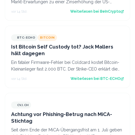
Markt-Erwartungen zu einer Zinserhöhung der US-
Notenbank (Fed). Er geht davon aus, dass…
vor 14 Std.
Weiterlesen bei
BeInCrypto
BTC-ECHO
BITCOIN
Ist Bitcoin Self Custody tot? Jack Mallers
hält dagegen
Ein fataler Firmware-Fehler bei Coldcard kostet Bitcoin-
Kleinanleger fast 2.000 BTC. Der Strike-CEO erklärt die
Ursachen der Tragödie und ze…
vor 14 Std.
Weiterlesen bei
BTC-ECHO
CVJ.CH
CVJ.CH
Achtung vor Phishing-Betrug nach MiCA-
Stichtag
Seit dem Ende der MiCA-Übergangsfrist am 1. Juli geben