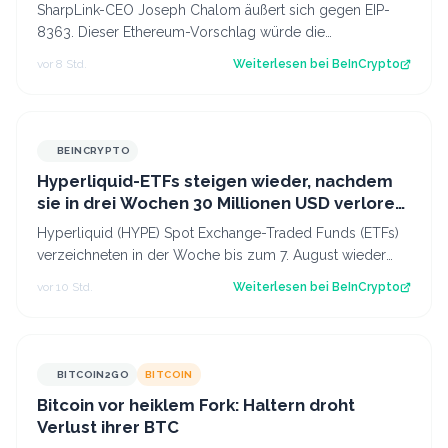
SharpLink-CEO Joseph Chalom äußert sich gegen EIP-
8363. Dieser Ethereum-Vorschlag würde die
Belohnungen für Validatoren anteilig verbrennen,…
vor 8 Std.
Weiterlesen bei
BeInCrypto
BEINCRYPTO
Hyperliquid-ETFs steigen wieder, nachdem
sie in drei Wochen 30 Millionen USD verloren
haben
Hyperliquid (HYPE) Spot Exchange-Traded Funds (ETFs)
verzeichneten in der Woche bis zum 7. August wieder
Nettozuflüsse. Nach drei Wochen mit…
vor 10 Std.
Weiterlesen bei
BeInCrypto
BITCOIN2GO
BITCOIN
Bitcoin vor heiklem Fork: Haltern droht
Verlust ihrer BTC