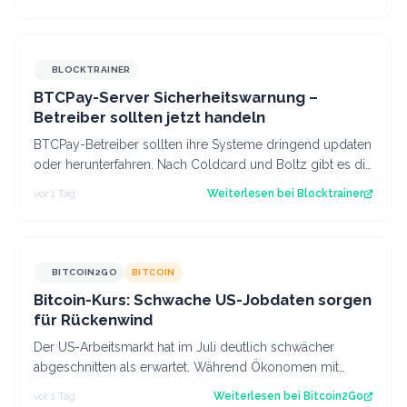
BLOCKTRAINER
BTCPay-Server Sicherheitswarnung –
Betreiber sollten jetzt handeln
BTCPay-Betreiber sollten ihre Systeme dringend updaten
oder herunterfahren. Nach Coldcard und Boltz gibt es die
nächste Sicherheitswarnung i…
vor 1 Tag
Weiterlesen bei
Blocktrainer
BITCOIN2GO
BITCOIN
Bitcoin-Kurs: Schwache US-Jobdaten sorgen
für Rückenwind
Der US-Arbeitsmarkt hat im Juli deutlich schwächer
abgeschnitten als erwartet. Während Ökonomen mit
einem Stellenaufbau gerechnet hatten, gi…
vor 1 Tag
Weiterlesen bei
Bitcoin2Go