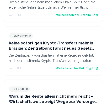
Bitcoin steht vor einem möglichen Chain-Split. Doch die
eigentliche Gefahr lauert danach: Wer vermeintlich
kostenlose Fork-Coins verkauft, k…
vor 11 Std.
Weiterlesen bei
Bitcoin2Go
BEINCRYPTO
Keine sofortigen Krypto-Transfers mehr in
Brasilien: Zentralbank führt neues Gesetz
ein
Die Zentralbank von Brasilien hat eine Regel eingeführt,
nach der bestimmte Krypto-Transfers von regulierten
Dienstleistern für 24 Stunden v…
vor 11 Std.
Weiterlesen bei
BeInCrypto
BTC-ECHO
Warum die Rente allein nicht mehr reicht –
Wirtschaftsweise zeigt Wege zur Vorsorge
auf