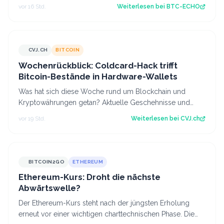
wenige Miner signalisieren Zustimm…
vor 16 Std.
Weiterlesen bei
BTC-ECHO
CVJ.CH
BITCOIN
CVJ.CH
Wochenrückblick: Coldcard-Hack trifft
Bitcoin-Bestände in Hardware-Wallets
Was hat sich diese Woche rund um Blockchain und
Kryptowährungen getan? Aktuelle Geschehnisse und
Hintergrundberichte im Wochenrückblick. Der…
vor 19 Std.
Weiterlesen bei
CVJ.ch
BITCOIN2GO
ETHEREUM
Ethereum-Kurs: Droht die nächste
Abwärtswelle?
Der Ethereum-Kurs steht nach der jüngsten Erholung
erneut vor einer wichtigen charttechnischen Phase. Die