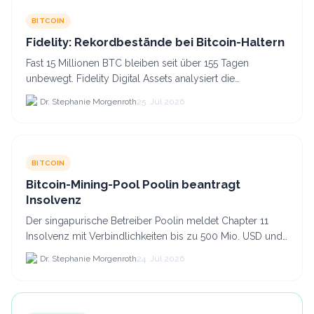
BITCOIN
Fidelity: Rekordbestände bei Bitcoin-Haltern
Fast 15 Millionen BTC bleiben seit über 155 Tagen
unbewegt. Fidelity Digital Assets analysiert die
Anlegerüberzeugung trotz Kursverlusten und einem
Dr. Stephanie Morgenroth
25. Jul 2026
BTC-Preis.
BITCOIN
Bitcoin-Mining-Pool Poolin beantragt
Insolvenz
Der singapurische Betreiber Poolin meldet Chapter 11
Insolvenz mit Verbindlichkeiten bis zu 500 Mio. USD und
plant den Verkauf zweier Texas-Standorte für.
Dr. Stephanie Morgenroth
24. Jul 2026