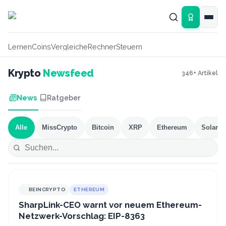
Zum Hauptinhalt springen
Lernen
Coins
Vergleiche
Rechner
Steuern
Krypto
Newsfeed
346
+ Artikel
News
Ratgeber
Alle
MissCrypto
Bitcoin
XRP
Ethereum
Solana
BEINCRYPTO
ETHEREUM
SharpLink-CEO warnt vor neuem Ethereum-
Netzwerk-Vorschlag: EIP-8363