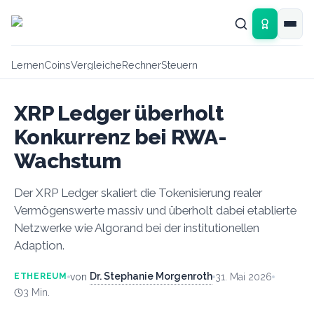
Zum Hauptinhalt springen
Lernen
Coins
Vergleiche
Rechner
Steuern
XRP Ledger überholt
Konkurrenz bei RWA-
Wachstum
Der XRP Ledger skaliert die Tokenisierung realer
Vermögenswerte massiv und überholt dabei etablierte
Netzwerke wie Algorand bei der institutionellen
Adaption.
Dr. Stephanie Morgenroth
von
31. Mai 2026
ETHEREUM
3
Min.